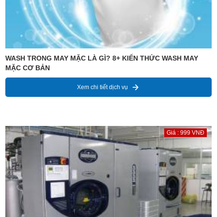
WASH TRONG MAY MẶC LÀ GÌ? 8+ KIẾN THỨC WASH MAY
MẶC CƠ BẢN
Xem chi tiết dịch vụ
Giá : 999 VNĐ