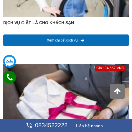
DỊCH VỤ GIẶT LÀ CHO KHÁCH SẠN
Xem chi tiết dịch vụ
Giá : 34,567 VNĐ
0834522222
Liên hệ nhanh