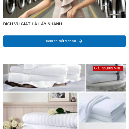
DỊCH VỤ GIẶT LÀ LẤY NHANH
Xem chi tiết dịch vụ
Giá : 99,889 VNĐ