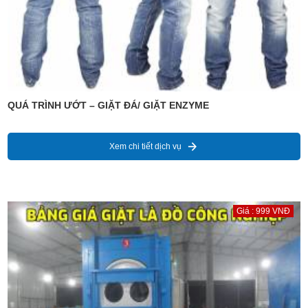
QUÁ TRÌNH ƯỚT – GIẶT ĐÁ/ GIẶT ENZYME
Xem chi tiết dịch vụ
Giá : 999 VNĐ