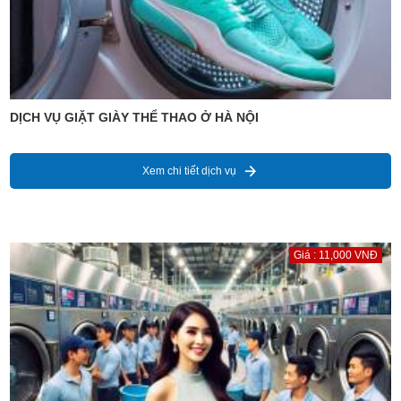
DỊCH VỤ GIẶT GIÀY THỂ THAO Ở HÀ NỘI
Xem chi tiết dịch vụ
Giá : 11,000 VNĐ