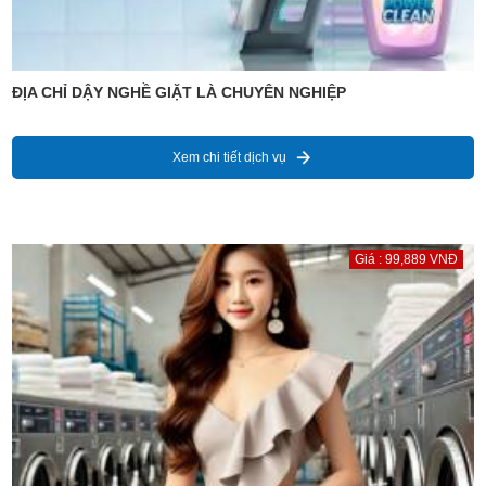
ĐỊA CHỈ DẬY NGHỀ GIẶT LÀ CHUYÊN NGHIỆP
Xem chi tiết dịch vụ
Giá : 99,889 VNĐ