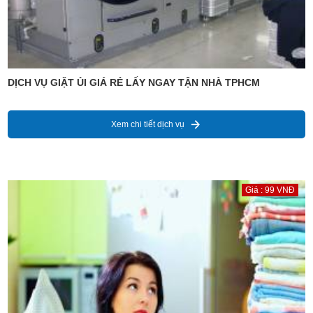
DỊCH VỤ GIẶT ỦI GIÁ RẺ LẤY NGAY TẬN NHÀ TPHCM
Xem chi tiết dịch vụ
Giá : 99 VNĐ