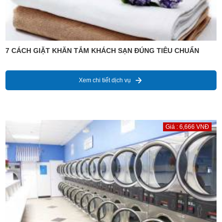
7 CÁCH GIẶT KHĂN TẮM KHÁCH SẠN ĐÚNG TIÊU CHUẨN
Xem chi tiết dịch vụ
Giá : 6,666 VNĐ