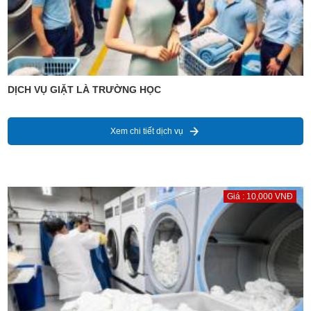
DỊCH VỤ GIẶT LÀ TRƯỜNG HỌC
Xem chi tiết dịch vụ
Giá : 10,000 VNĐ