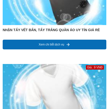
NHẬN TẨY VẾT BẨN, TẨY TRẮNG QUẦN ÁO UY TÍN GIÁ RẺ
Xem chi tiết dịch vụ
Giá : 9 VNĐ