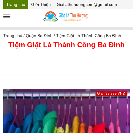
Trang chủ
Giới Thiệu
Giatlathuhuongcom@gmail.com
Hồ sơ năng lực
Mã Giảm giá
Trang chủ
/
Quận Ba Đình
/
Tiệm Giặt Là Thành Công Ba Đình
Tiệm Giặt Là Thành Công Ba Đình
Giá : 99,999 VNĐ