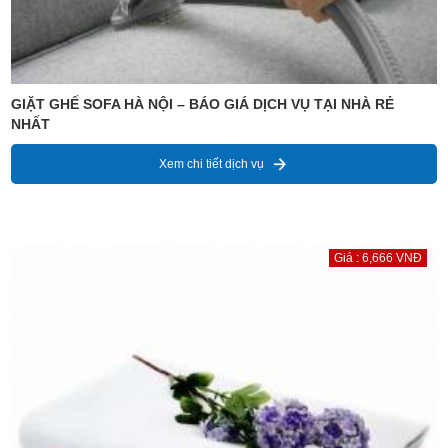
GIẶT GHẾ SOFA HÀ NỘI – BÁO GIÁ DỊCH VỤ TẠI NHÀ RẺ
NHẤT
Xem chi tiết dịch vụ
Giá : 6,666 VNĐ