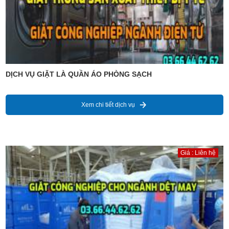
DỊCH VỤ GIẶT LÀ QUẦN ÁO PHÒNG SẠCH
Xem chi tiết dịch vụ
Giá : Liên hệ