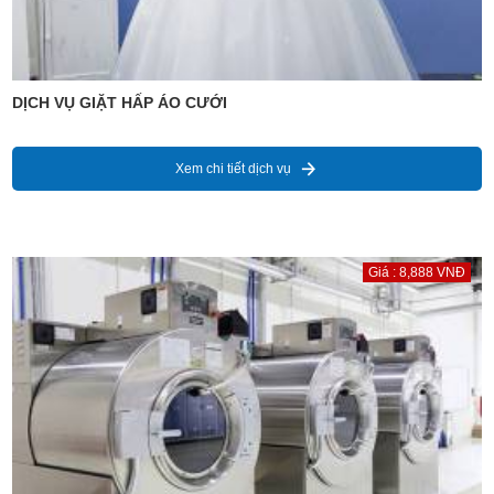
DỊCH VỤ GIẶT HẤP ÁO CƯỚI
Xem chi tiết dịch vụ
Giá : 8,888 VNĐ