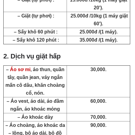
20′).
– Giặt (tự phơi) :
25.000đ /10kg (1 máy giặt
60′).
– Sấy khô 60 phút :
25.000đ /(1 máy).
– Sấy khô 120 phút :
35.000đ /(1 máy).
2. Dịch vụ giặt hấp
–
Áo sơ mi
, áo thun, quần
30,000.
tây, quần jean, váy ngắn
mấn cô dâu, khăn choàng
cổ, nón.
– Áo vest, áo dài, áo đầm
60,000.
ngắn, áo khoác mỏng
– Áo khoác dày
70,000.
– Áo choàng, áo khoác da
90,000.
– lông, bộ áo dài, bộ đồ