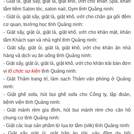
- Giặt ủi, giặt sấy, giặt là, giặt khô, ướt cho khăn
Spa
, khăn
tắm tiệm Salon tóc, salon nail, Gym tỉnh Quảng ninh:
- Giặt ủi, giặt sấy, giặt là, giặt khô, ướt cho chăn ga gối đệm
cơ quan, trường học tỉnh Quảng ninh:
- Giặt sấy, giặt ủi, giặt là, giặt khô, ướt cho khăn mặt, khăn
tắm Khách sạn và nhà nghỉ tỉnh Quảng ninh:
- Giặt sấy, giặt ủi, giặt là, giặt khô, ướt cho khăn ăn nhà
hàng và dịch vụ ăn uống tỉnh Quảng ninh:
- Giặt sấy, giặt ủi, giặt là, giặt khô, ướt cho khăn trải bàn đơn
vị
tổ chức sự kiện
tỉnh Quảng ninh:
- Giặt Thảm trang trí, làm sạch Thảm văn phòng ở Quảng
ninh:
- Giặt ghế sofa, hút bụi ghế sofa cho Công ty, tập đoàn,
bệnh viện tỉnh Quảng ninh:
- Giặt mành rèm gia đình, hút bụi mành rèm cho căn hộ
chung cư tỉnh Quảng ninh:
- Giặt các loại sản phầm từ lụa tơ tằm (silk) tỉnh Quảng ninh:
- Giặt sấy giặt ủi, giặt hấp áo dài, váy đầm dạ hội