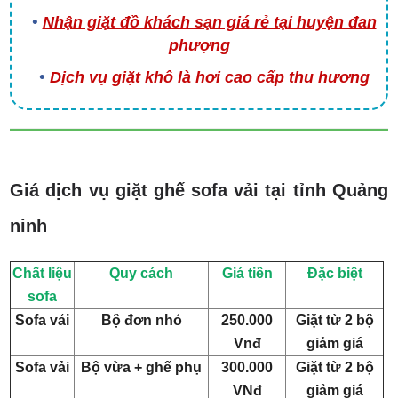
Nhận giặt đồ khách sạn giá rẻ tại huyện đan
phượng
Dịch vụ giặt khô là hơi cao cấp thu hương
Giá dịch vụ giặt ghế sofa vải tại tỉnh Quảng
ninh
Chất liệu
Quy cách
Giá tiền
Đặc biệt
sofa
Sofa vải
Bộ đơn nhỏ
250.000
Giặt từ 2 bộ
Vnđ
giảm giá
Sofa vải
Bộ vừa + ghế phụ
300.000
Giặt từ 2 bộ
VNđ
giảm giá