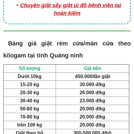
Chuyên giặt sấy giặt ủi đồ bệnh viện tại
hoàn kiếm
Bảng giá giặt rèm cửa/màn cửa theo
kilogam tại tỉnh Quảng ninh
Số lượng
Giá tiền
Dưới 10kg
450.000/lần giặt
15-20 kg
30.000 đ/kg
20-30 kg
26.000 đ/kg
30-40 kg
23.000 đ/kg
50-60 kg
20.000 đ/kg
70-80 kg
20.000 đ/kg
trên 100 kg
20.000 đ/kg
Giặt theo bộ
300-500.000 đ/bộ