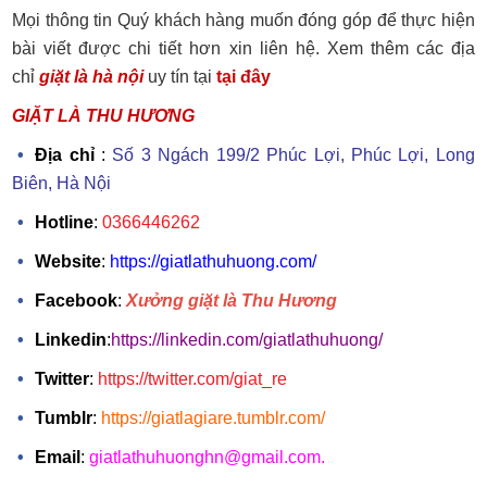
Mọi thông tin Quý khách hàng muốn đóng góp để thực hiện
bài viết được chi tiết hơn xin liên hệ. Xem thêm các địa
chỉ
giặt là hà nội
uy tín tại
tại đây
GIẶT LÀ THU HƯƠNG
Địa chỉ
:
Số 3 Ngách 199/2 Phúc Lợi, Phúc Lợi, Long
Biên, Hà Nội
Hotline
:
0366446262
Website
:
https://giatlathuhuong.com/
Facebook
:
Xưởng giặt là Thu Hương
Linkedin
:
https://linkedin.com/giatlathuhuong/
Twitter
:
https://twitter.com/giat_re
Tumblr
:
https://giatlagiare.tumblr.com/
Email
:
giatlathuhuonghn@gmail.com.