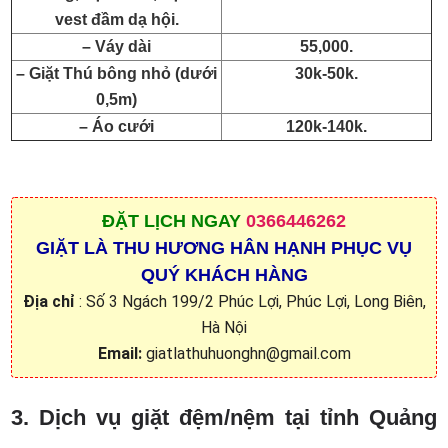
vest đầm dạ hội.
– Váy dài
55,000.
– Giặt Thú bông nhỏ (dưới
30k-50k.
0,5m)
– Áo cưới
120k-140k.
ĐẶT
LỊCH NGAY
0366446262
GIẶT LÀ THU HƯƠNG HÂN HẠNH PHỤC VỤ
QUÝ KHÁCH HÀNG
Địa chỉ
: Số 3 Ngách 199/2 Phúc Lợi, Phúc Lợi, Long Biên,
Hà Nội
Email:
giatlathuhuonghn@gmail.com
3. Dịch vụ giặt đệm/nệm tại tỉnh Quảng