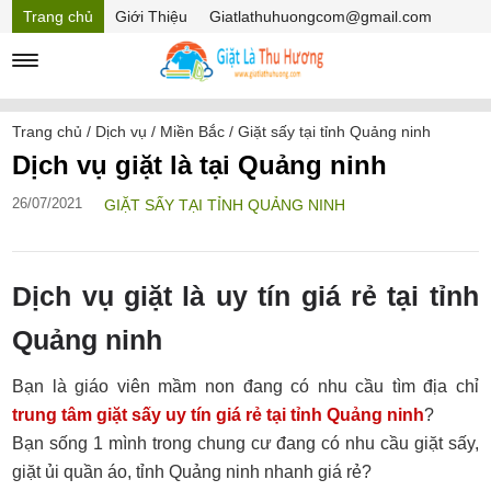
Trang chủ
Giới Thiệu
Giatlathuhuongcom@gmail.com
Hồ sơ năng lực
Mã Giảm giá
Trang chủ
/
Dịch vụ
/
Miền Bắc
/
Giặt sấy tại tỉnh Quảng ninh
Dịch vụ giặt là tại Quảng ninh
26/07/2021
GIẶT SẤY TẠI TỈNH QUẢNG NINH
Dịch vụ giặt là uy tín giá rẻ tại tỉnh
Quảng ninh
Bạn là giáo viên mầm non đang có nhu cầu tìm địa chỉ
trung tâm giặt sấy uy tín giá rẻ tại tỉnh Quảng ninh
?
Bạn sống 1 mình trong chung cư đang có nhu cầu giặt sấy,
giặt ủi quần áo, tỉnh Quảng ninh nhanh giá rẻ?