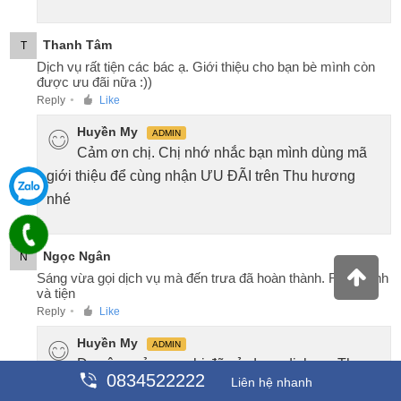
Thanh Tâm
T
Dịch vụ rất tiện các bác ạ. Giới thiệu cho bạn bè mình còn
được ưu đãi nữa :))
Reply
Like
●
Huyền My
ADMIN
Cảm ơn chị. Chị nhớ nhắc bạn mình dùng mã
giới thiệu để cùng nhận ƯU ĐÃI trên Thu hương
nhé
Ngọc Ngân
N
Sáng vừa gọi dịch vụ mà đến trưa đã hoàn thành. Rất nhanh
và tiện
Reply
Like
●
Huyền My
ADMIN
Dạ vâng cảm ơn chị đã sử dụng dịch vụ. Thu
0834522222
Liên hệ nhanh
hương gửi tặng chị mã khuyến mãi cho lần sử dụng