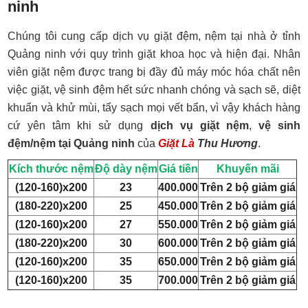
ninh
Chúng tôi cung cấp dịch vụ giặt đệm, nệm tại nhà ở tỉnh
Quảng ninh với quy trình giặt khoa học và hiện đại. Nhân
viên giặt nệm được trang bị đầy đủ máy móc hóa chất nên
việc giặt, vệ sinh đệm hết sức nhanh chóng và sạch sẽ, diệt
khuẩn và khử mùi, tẩy sạch mọi vết bẩn, vì vậy khách hàng
cứ yên tâm khi sử dụng
dịch vụ giặt nệm
,
vệ sinh
đệm/nệm tại Quảng ninh
của
Giặt Là
Thu Hương
.
Kích thước nệm
Độ dày nệm
Giá tiền
Khuyến mãi
(120-160)x200
23
400.000
Trên 2 bộ giảm giá
(180-220)x200
25
450.000
Trên 2 bộ giảm giá
(120-160)x200
27
550.000
Trên 2 bộ giảm giá
(180-220)x200
30
600.000
Trên 2 bộ giảm giá
(120-160)x200
35
650.000
Trên 2 bộ giảm giá
(120-160)x200
35
700.000
Trên 2 bộ giảm giá