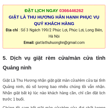
ĐẶT
LỊCH NGAY
0366446262
GIẶT LÀ THU HƯƠNG HÂN HẠNH PHỤC VỤ
QUÝ KHÁCH HÀNG
Địa chỉ
: Số 3 Ngách 199/2 Phúc Lợi, Phúc Lợi, Long Biên,
Hà Nội
Email:
giatlathuhuonghn@gmail.com
5. Dịch vụ giặt rèm cửa/màn cửa tỉnh
Quảng ninh
Giặt Là Thu Hương nhận giặt giặt màn cửa/rèm cửa tại tỉnh
Quảng ninh, dù số lượng bao nhiêu chúng tôi vẫn nhận.
Nhận giặt bất kỳ lúc nào khách hàng cần, chỉ cần đặt lịch
trước 1 buổi.
Chúng tôi cam kết giặt màn cửa/rèm cửa đạt chất lượng