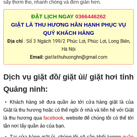
sấy thơm tho, nhanh chóng và đơn giản hơn.
ĐẶT
LỊCH NGAY
0366446262
GIẶT LÀ THU HƯƠNG HÂN HẠNH PHỤC VỤ
QUÝ KHÁCH HÀNG
Địa chỉ
: Số 3 Ngách 199/2 Phúc Lợi, Phúc Lợi, Long Biên,
Hà Nội
Email:
giatlathuhuonghn@gmail.com
Dịch vụ giặt đồ/ giặt ủi/ giặt hơi tỉnh
Quảng ninh:
Khách hàng sẽ đưa quần áo tới cửa hàng giặt là của
Giặt là thu hương hoặc có thể ngồi ở nhà và liên hệ với Giặt
là thu hương qua
facebook
, website để chúng tôi có thể tới
tận nơi lấy quần áo của bạn.
Tại cửa hàng giặt ủi, chúng tôi sẽ cân khối lượng
quần