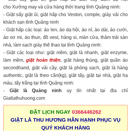
cho Xưởng may và cửa hàng thời trang tỉnh Quảng ninh:
- Giặt sấy giặt ủi, giặt hấp cho Veston, comple, giày vải cho
khách sạn tỉnh Quảng ninh
- Giặt hấp các loại: áo len, áo dạ hội, áo nỉ, áo dài, áo cưới,
áo sơ mi, áo thun, đồ vest, hàng si, màn cửa, thảm trải sàn
nhà, làm sạch giày thể thao tại tỉnh Quảng ninh:
- Giặt các loại như: giặt mềm, giặt là nhanh, giặt enzyme,
làm mềm,
giặt hoàn thiện
, giặt hàng thùng, giặt quần áo
secondhand, giặt vải cây, giặt là phòng sạch, giặt là hàng
authentic, giặt là theo cân(kg), giặt tẩy, giặt tại nhà, giặt hạ
màu, tẩy trắng tại tỉnh Quảng ninh:
-
Giặt là Quảng ninh
uy tín nhất tại địa chỉ
Giatlathuhuong.com
ĐẶT
LỊCH NGAY
0366446262
GIẶT LÀ THU HƯƠNG HÂN HẠNH PHỤC VỤ
QUÝ KHÁCH HÀNG