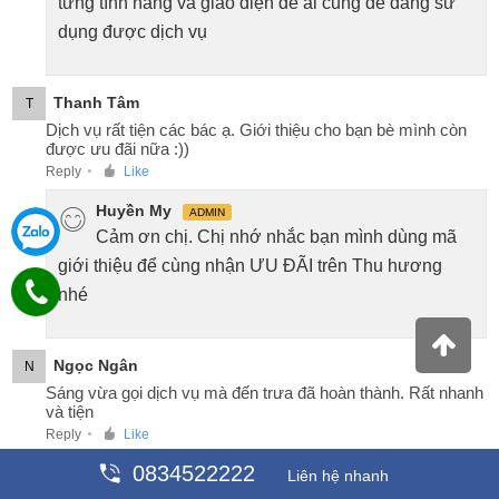
từng tính năng và giao diện để ai cũng dễ dàng sử
dụng được dịch vụ
Thanh Tâm
T
Dịch vụ rất tiện các bác ạ. Giới thiệu cho bạn bè mình còn
được ưu đãi nữa :))
Reply
Like
●
Huyền My
ADMIN
Cảm ơn chị. Chị nhớ nhắc bạn mình dùng mã
giới thiệu để cùng nhận ƯU ĐÃI trên Thu hương
nhé
Ngọc Ngân
N
Sáng vừa gọi dịch vụ mà đến trưa đã hoàn thành. Rất nhanh
và tiện
Reply
Like
●
0834522222
Huyền My
Liên hệ nhanh
ADMIN