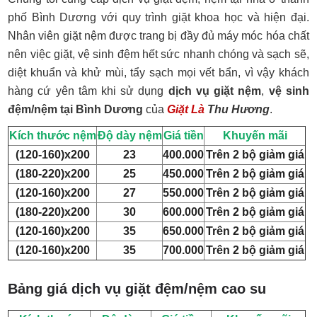
phố Bình Dương với quy trình giặt khoa học và hiện đại.
Nhân viên giặt nệm được trang bị đầy đủ máy móc hóa chất
nên việc giặt, vệ sinh đệm hết sức nhanh chóng và sạch sẽ,
diệt khuẩn và khử mùi, tẩy sạch mọi vết bẩn, vì vậy khách
hàng cứ yên tâm khi sử dụng
dịch vụ giặt nệm
,
vệ sinh
đệm/nệm tại Bình Dương
của
Giặt Là
Thu Hương
.
Kích thước nệm
Độ dày nệm
Giá tiền
Khuyến mãi
(120-160)x200
23
400.000
Trên 2 bộ giảm giá
(180-220)x200
25
450.000
Trên 2 bộ giảm giá
(120-160)x200
27
550.000
Trên 2 bộ giảm giá
(180-220)x200
30
600.000
Trên 2 bộ giảm giá
(120-160)x200
35
650.000
Trên 2 bộ giảm giá
(120-160)x200
35
700.000
Trên 2 bộ giảm giá
Bảng giá dịch vụ giặt đệm/nệm cao su