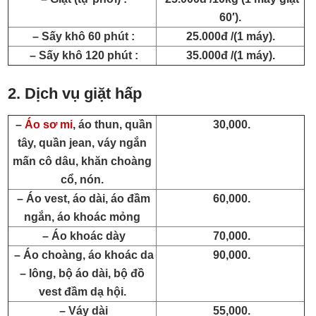
60′).
– Sấy khô 60 phút :
25.000đ /(1 máy).
– Sấy khô 120 phút :
35.000đ /(1 máy).
2. Dịch vụ giặt hấp
–
Áo sơ mi
, áo thun, quần
30,000.
tây, quần jean, váy ngắn
mấn cô dâu, khăn choàng
cổ, nón.
– Áo vest, áo dài, áo đầm
60,000.
ngắn, áo khoác mỏng
– Áo khoác dày
70,000.
– Áo choàng, áo khoác da
90,000.
– lông, bộ áo dài, bộ đồ
vest đầm dạ hội.
– Váy dài
55,000.