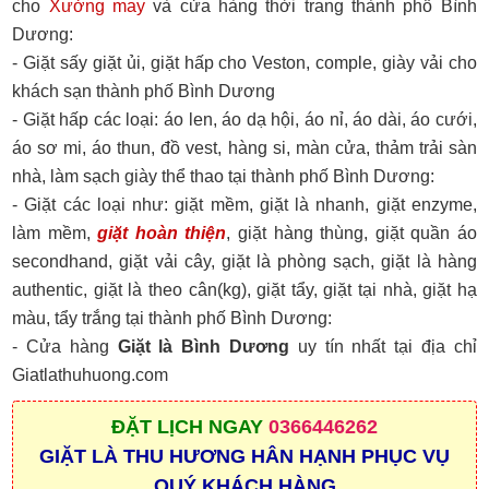
cho
Xưởng may
và cửa hàng thời trang thành phố Bình
Dương:
- Giặt sấy giặt ủi, giặt hấp cho Veston, comple, giày vải cho
khách sạn thành phố Bình Dương
- Giặt hấp các loại: áo len, áo dạ hội, áo nỉ, áo dài, áo cưới,
áo sơ mi, áo thun, đồ vest, hàng si, màn cửa, thảm trải sàn
nhà, làm sạch giày thể thao tại thành phố Bình Dương:
- Giặt các loại như: giặt mềm, giặt là nhanh, giặt enzyme,
làm mềm,
giặt hoàn thiện
, giặt hàng thùng, giặt quần áo
secondhand, giặt vải cây, giặt là phòng sạch, giặt là hàng
authentic, giặt là theo cân(kg), giặt tẩy, giặt tại nhà, giặt hạ
màu, tẩy trắng tại thành phố Bình Dương:
- Cửa hàng
Giặt là Bình Dương
uy tín nhất tại địa chỉ
Giatlathuhuong.com
ĐẶT
LỊCH NGAY
0366446262
GIẶT LÀ THU HƯƠNG HÂN HẠNH PHỤC VỤ
QUÝ KHÁCH HÀNG