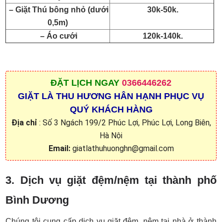
– Giặt Thú bông nhỏ (dưới
30k-50k.
0,5m)
– Áo cưới
120k-140k.
ĐẶT
LỊCH NGAY
0366446262
GIẶT LÀ THU HƯƠNG HÂN HẠNH PHỤC VỤ
QUÝ KHÁCH HÀNG
Địa chỉ
: Số 3 Ngách 199/2 Phúc Lợi, Phúc Lợi, Long Biên,
Hà Nội
Email:
giatlathuhuonghn@gmail.com
3. Dịch vụ giặt đệm/nệm tại thành phố
Bình Dương
Chúng tôi cung cấp dịch vụ giặt đệm, nệm tại nhà ở thành