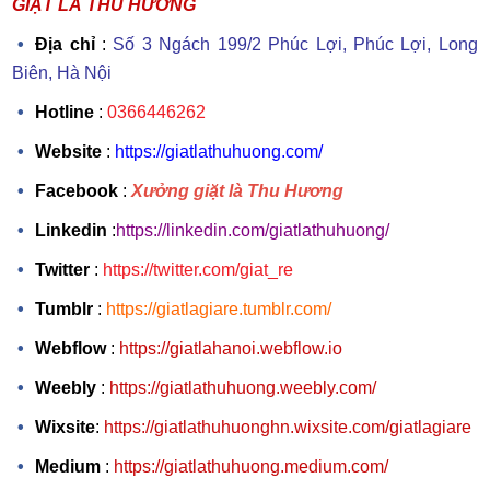
GIẶT LÀ THU HƯƠNG
Địa chỉ
:
Số 3 Ngách 199/2 Phúc Lợi, Phúc Lợi, Long
Biên, Hà Nội
Hotline
:
0366446262
Website
:
https://giatlathuhuong.com/
Facebook
:
Xưởng giặt là Thu Hương
Linkedin
:
https://linkedin.com/giatlathuhuong/
Twitter
:
https://twitter.com/giat_re
Tumblr
:
https://giatlagiare.tumblr.com/
Webflow
:
https://giatlahanoi.webflow.io
Weebly
:
https://giatlathuhuong.weebly.com/
Wixsite
:
https://giatlathuhuonghn.wixsite.com/giatlagiare
Medium
:
https://giatlathuhuong.medium.com/