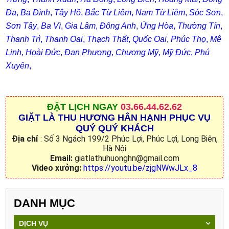
Đa
,
Ba Đình
,
Tây Hồ
,
Bắc Từ Liêm
,
Nam Từ Liêm
,
Sóc Sơn
,
Sơn Tây
,
Ba Vì
,
Gia Lâm
,
Đông Anh
,
Ứng Hòa
,
Thường Tín
,
Thanh Trì
,
Thanh Oai
,
Thạch Thất
,
Quốc Oai
,
Phúc Thọ
,
Mê
Linh
,
Hoài Đức
,
Đan Phượng
,
Chương Mỹ
,
Mỹ Đức
,
Phú
Xuyên
,
ĐẶT
LỊCH NGAY
03.66.44.62.62
GIẶT LÀ THU HƯƠNG HÂN HẠNH PHỤC VỤ
QUÝ QUÝ KHÁCH
Địa chỉ
: Số 3 Ngách 199/2 Phúc Lợi, Phúc Lợi, Long Biên,
Hà Nội
Email:
giatlathuhuonghn@gmail.com
Video xưởng:
https://youtu.be/zjgNWwJLx_8
DANH MỤC
DỊCH VỤ