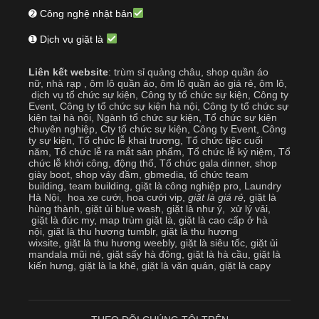
➋ Công nghệ nhật bản
➊ Dịch vụ giặt là
Liên kết website
:
trùm sỉ quảng châu
,
shop quần áo
nữ
,
nhà rạp
,
ôm lô quần áo
,
ôm lô quần áo giá rẻ
,
ôm lô
,
dịch vụ tổ chức sự kiện
,
Công ty tổ chức sự kiện
,
Công ty
Event
,
Công ty tổ chức sự kiện hà nội
,
Công ty tổ chức sự
kiện tại hà nội
,
Ngành tổ chức sự kiện
,
Tổ chức sự kiện
chuyên nghiệp
,
Cty tổ chức sự kiện
,
Công ty Event
,
Công
ty sự kiện
,
Tổ chức lễ khai trương
,
Tổ chức tiệc cuối
năm
,
Tổ chức lễ ra mắt sản phẩm
,
Tổ chức lễ kỷ niệm
,
Tổ
chức lễ khởi công, động thổ
,
Tổ chức gala dinner
,
shop
giày boot
,
shop váy đầm
,
gbmedia
,
tổ chức team
building
,
team building
,
giặt là công nghiệp pro
,
Laundry
Hà Nội
,
hoa xe cưới
,
hoa cưới vip
,
giặt là giá rẻ
,
giặt là
hùng thành
,
giặt ủi blue wash
,
giặt là như ý
,
xử lý vải
,
giặt là đức my
,
map trùm giặt là
,
giặt là cao cấp ở hà
nội
,
giặt là thu hương tumblr
,
giặt là thu hương
wixsite
,
giặt là thu hương weebly
,
giặt là siêu tốc
,
giặt ủi
mandala mũi né
,
giặt sấy hà đông
,
giặt là hà cầu
,
giặt là
kiến hưng
,
giặt là la khê
,
giặt là văn quán
,
giặt là capy