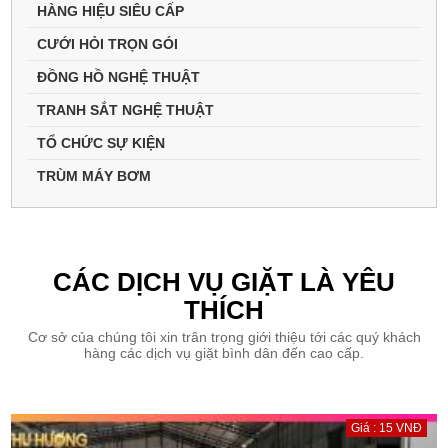
HÀNG HIỆU SIÊU CẤP
CƯỚI HỎI TRỌN GÓI
ĐỒNG HỒ NGHỆ THUẬT
TRANH SẮT NGHỆ THUẬT
TỔ CHỨC SỰ KIỆN
TRÙM MÁY BƠM
CÁC DỊCH VỤ GIẶT LÀ YÊU
THÍCH
Cơ sở của chúng tôi xin trân trọng giới thiệu tới các quý khách
hàng các dịch vụ giặt bình dân đến cao cấp.
Giá : 15 VNĐ