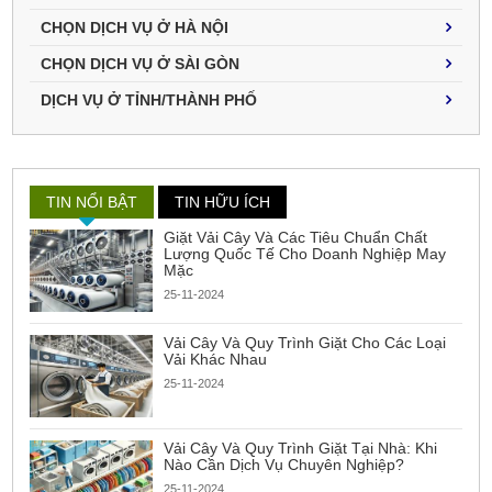
CHỌN DỊCH VỤ Ở HÀ NỘI
CHỌN DỊCH VỤ Ở SÀI GÒN
DỊCH VỤ Ở TỈNH/THÀNH PHỐ
TIN NỔI BẬT
TIN HỮU ÍCH
Giặt Vải Cây Và Các Tiêu Chuẩn Chất
Lượng Quốc Tế Cho Doanh Nghiệp May
Mặc
25-11-2024
Vải Cây Và Quy Trình Giặt Cho Các Loại
Vải Khác Nhau
25-11-2024
Vải Cây Và Quy Trình Giặt Tại Nhà: Khi
Nào Cần Dịch Vụ Chuyên Nghiệp?
25-11-2024