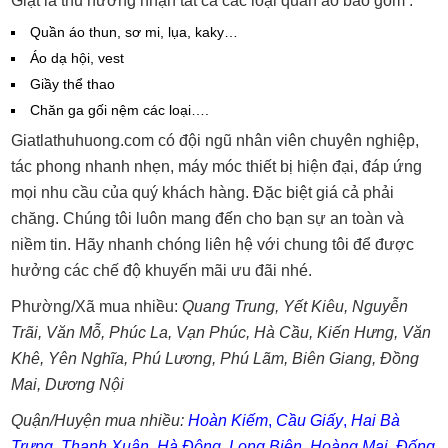
Giặt là thu hương nhận tất cả các loại quần áo bao gồm :
Quần áo thun, sơ mi, lụa, kaky…
Áo dạ hội, vest
Giầy thể thao
Chăn ga gối nệm các loại….
Giatlathuhuong.com có đội ngũ nhân viên chuyên nghiệp,
tác phong nhanh nhẹn, máy móc thiết bị hiện đại, đáp ứng
mọi nhu cầu của quý khách hàng. Đặc biệt giá cả phải
chăng. Chúng tôi luôn mang đến cho bạn sự an toàn và
niềm tin. Hãy nhanh chóng liên hệ với chung tôi để được
hưởng các chế độ khuyến mãi ưu đãi nhé.
Phường/Xã mua nhiều:
Quang Trung
,
Yết Kiêu
,
Nguyễn
Trãi
,
Văn Mỗ
,
Phúc La
,
Vạn Phúc
,
Hà Cầu
,
Kiến Hưng
,
Văn
Khê
,
Yên Nghĩa
,
Phú Lương
,
Phú Lãm
,
Biên Giang
,
Đồng
Mai
,
Dương Nội
Quận/Huyện mua nhiều:
Hoàn Kiếm
,
Cầu Giấy
,
Hai Bà
Trưng
,
Thanh Xuân
,
Hà Đông
,
Long Biên
,
Hoàng Mai
,
Đống