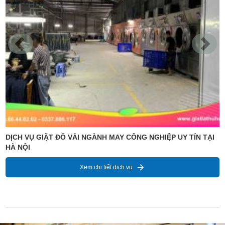
ĐỊA CHỈ CUNG CẤP DỊCH VỤ CHUYÊN NGHIỆP GIẶT LÀ VẢI
CÂY TẠI HÀ NỘI
Xem chi tiết dịch vụ