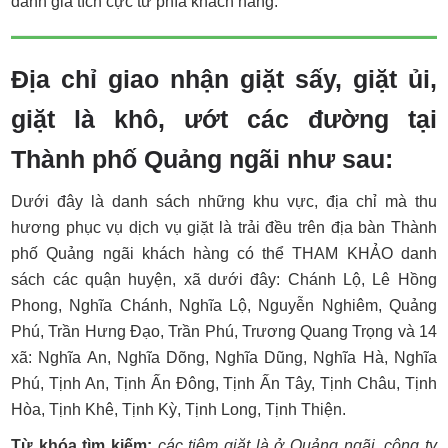
đánh giá tích cực từ phía khách hàng.
Địa chỉ giao nhận giặt sấy, giặt ủi,
giặt là khô, ướt các đường tại
Thành phố Quảng ngãi như sau:
Dưới đây là danh sách những khu vực, địa chỉ mà thu
hương phục vụ dịch vụ giặt là trải đều trên địa bàn Thành
phố Quảng ngãi khách hàng có thể THAM KHẢO danh
sách các quận huyện, xã dưới đây: Chánh Lộ, Lê Hồng
Phong, Nghĩa Chánh, Nghĩa Lộ, Nguyễn Nghiêm, Quảng
Phú, Trần Hưng Đạo, Trần Phú, Trương Quang Trọng và 14
xã: Nghĩa An, Nghĩa Dõng, Nghĩa Dũng, Nghĩa Hà, Nghĩa
Phú, Tịnh An, Tịnh Ấn Đông, Tịnh Ấn Tây, Tịnh Châu, Tịnh
Hòa, Tịnh Khê, Tịnh Kỳ, Tịnh Long, Tịnh Thiện.
Từ khóa tìm kiếm:
các tiệm giặt là ở Quảng ngãi, công ty