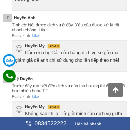
Huyền Anh
T
Tình cờ biết được dịch vụ ở đây. Yêu cầu được xử lý rất
nhanh chóng. Like
Reply
Like
●
Huyền My
ADMIN
Cảm ơn chị. Các cửa hàng dịch vụ sẽ gửi mã
giảm giá để anh chị sử dụng cho lần tiếp theo nhé!
Lệ Duyên
M
Trước đây mà biết đến dịch vụ của thu hương thì đã đỡ mệt
hơn nhiều huhu T.T
Reply
Like
●
Huyền My
ADMIN
Không sao chị ạ. Từ giờ mình cần dịch vụ gì thì
cứ Thu hương là được nhé!
0834522222
Liên hệ nhanh