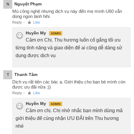
Nguyệt Phạm
N
Mù công nghệ nhưng dịch vụ này đến mẹ mình U60 vẫn
dùng ngon lành hihi
Reply
Like
●
Huyền My
ADMIN
Cảm ơn Chị. Thu hương luôn cố gắng tối ưu
từng tính năng và giao diện để ai cũng dễ dàng sử
dụng được dịch vụ
Thanh Tâm
T
Dịch vụ rất tiện các bác ạ. Giới thiệu cho bạn bè mình còn
được ưu đãi nữa :))
Reply
Like
●
Huyền My
ADMIN
Cảm ơn chị. Chị nhớ nhắc bạn mình dùng mã
giới thiệu để cùng nhận ƯU ĐÃI trên Thu hương
nhé