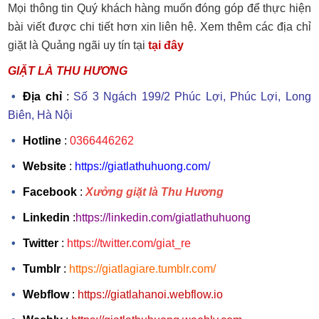
Mọi thông tin Quý khách hàng muốn đóng góp để thực hiện
bài viết được chi tiết hơn xin liên hệ. Xem thêm các địa chỉ
giặt là Quảng ngãi uy tín tại
tại đây
GIẶT LÀ THU HƯƠNG
Địa chỉ
:
Số 3 Ngách 199/2 Phúc Lợi, Phúc Lợi, Long
Biên, Hà Nội
Hotline
:
0366446262
Website
:
https://giatlathuhuong.com/
Facebook
:
Xưởng giặt là Thu Hương
Linkedin
:
https://linkedin.com/giatlathuhuong
Twitter
:
https://twitter.com/giat_re
Tumblr
:
https://giatlagiare.tumblr.com/
Webflow
:
https://giatlahanoi.webflow.io