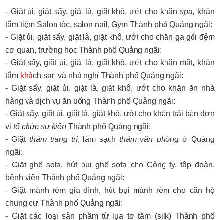
- Giặt ủi, giặt sấy, giặt là, giặt khô, ướt cho khăn
spa
, khăn
tắm tiệm Salon tóc, salon nail, Gym Thành phố Quảng ngãi:
- Giặt ủi, giặt sấy, giặt là, giặt khô, ướt cho chăn ga gối đệm
cơ quan, trường học Thành phố Quảng ngãi:
- Giặt sấy, giặt ủi, giặt là, giặt khô, ướt cho khăn mặt, khăn
tắm
khá
ch sạn và nhà nghỉ Thành phố Quảng ngãi:
- Giặt sấy, giặt ủi, giặt là, giặt khô, ướt cho khăn ăn nhà
hàng và dịch vụ ăn uống Thành phố Quảng ngãi:
- Giặt sấy, giặt ủi, giặt là, giặt khô, ướt cho khăn trải bàn đơn
vị
tổ chức sự kiện
Thành phố Quảng ngãi:
- Giặt
thảm trang trí
, làm sạch
thảm văn phòng
ở Quảng
ngãi:
- Giặt ghế sofa, hút bụi ghế sofa cho Công ty, tập đoàn,
bệnh viện Thành phố Quảng ngãi:
- Giặt mành rèm gia đình, hút bụi mành rèm cho căn hộ
chung cư Thành phố Quảng ngãi:
- Giặt các loại sản phầm từ lụa tơ tằm (silk) Thành phố