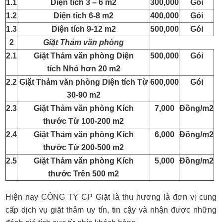
1.1
Diện tích 3 – 6 m2
300,000
Gói
1.2
Diện tích 6-8 m2
400,000
Gói
1.3
Diện tích 9-12 m2
500,000
Gói
2
Giặt Thảm văn phòng
2.1
Giặt Thảm văn phòng Diện
500,000
Gói
tích Nhỏ hơn 20 m2
2.2
Giặt Thảm văn phòng Diện tích Từ
600,000
Gói
30-90 m2
2.3
Giặt Thảm văn phòng Kích
7,000
Đồng/m2
thước Từ 100-200 m2
2.4
Giặt Thảm văn phòng Kích
6,000
Đồng/m2
thước Từ 200-500 m2
2.5
Giặt Thảm văn phòng Kích
5,000
Đồng/m2
thước Trên 500 m2
Hiện nay CÔNG TY CP Giặt là thu hương là đơn vị cung
cấp dịch vụ giặt thảm uy tín, tin cậy và nhận được những