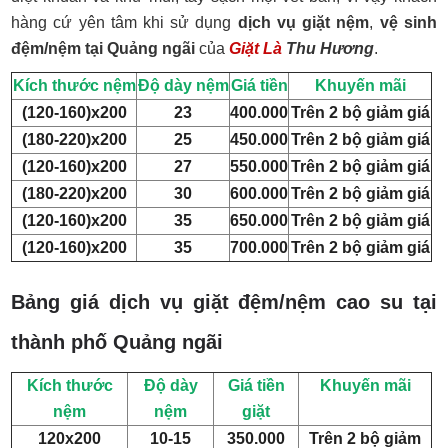
hàng cứ yên tâm khi sử dụng
dịch vụ giặt nệm
,
vệ sinh
đệm/nệm tại Quảng ngãi
của
Giặt Là
Thu Hương
.
Kích thước nệm
Độ dày nệm
Giá tiền
Khuyến mãi
(120-160)x200
23
400.000
Trên 2 bộ giảm giá
(180-220)x200
25
450.000
Trên 2 bộ giảm giá
(120-160)x200
27
550.000
Trên 2 bộ giảm giá
(180-220)x200
30
600.000
Trên 2 bộ giảm giá
(120-160)x200
35
650.000
Trên 2 bộ giảm giá
(120-160)x200
35
700.000
Trên 2 bộ giảm giá
Bảng giá dịch vụ giặt đệm/nệm cao su tại
thành phố Quảng ngãi
Kích thước
Độ dày
Giá tiền
Khuyến mãi
nệm
nệm
giặt
120x200
10-15
350.000
Trên 2 bộ giảm