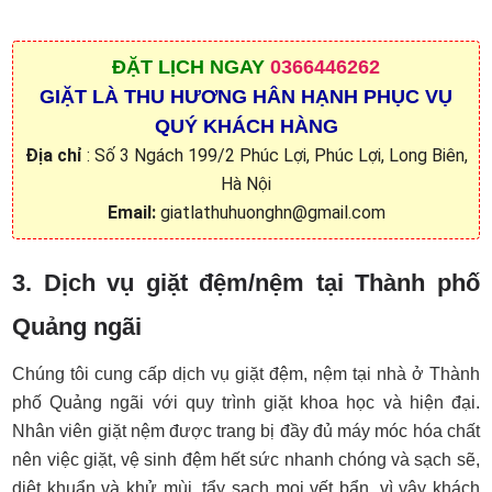
ĐẶT
LỊCH NGAY
0366446262
GIẶT LÀ THU HƯƠNG HÂN HẠNH PHỤC VỤ
QUÝ KHÁCH HÀNG
Địa chỉ
: Số 3 Ngách 199/2 Phúc Lợi, Phúc Lợi, Long Biên,
Hà Nội
Email:
giatlathuhuonghn@gmail.com
3. Dịch vụ giặt đệm/nệm tại Thành phố
Quảng ngãi
Chúng tôi cung cấp dịch vụ giặt đệm, nệm tại nhà ở Thành
phố Quảng ngãi với quy trình giặt khoa học và hiện đại.
Nhân viên giặt nệm được trang bị đầy đủ máy móc hóa chất
nên việc giặt, vệ sinh đệm hết sức nhanh chóng và sạch sẽ,
diệt khuẩn và khử mùi, tẩy sạch mọi vết bẩn, vì vậy khách