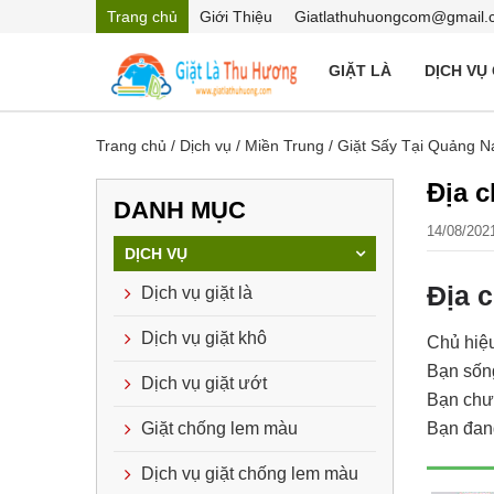
Trang chủ
Giới Thiệu
Giatlathuhuongcom@gmail.
GIẶT LÀ
DỊCH VỤ
Trang chủ
/
Dịch vụ
/
Miền Trung
/
Giặt Sấy Tại Quảng 
Địa c
DANH MỤC
14/08/202
DỊCH VỤ
Địa c
Dịch vụ giặt là
Dịch vụ giặt khô
Chủ hiệu
Bạn sống
Dịch vụ giặt ướt
Bạn chưa
Giặt chống lem màu
Bạn đang
Dịch vụ giặt chống lem màu