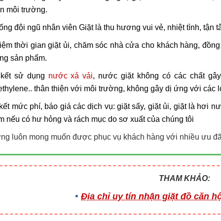
ện môi trường.
ống đội ngũ nhân viên Giặt là thu hương vui vẻ, nhiệt tình, tậ
kiệm thời gian giặt ủi, chăm sóc nhà cửa cho khách hàng, đồn
ợng sản phẩm.
kết sử dụng
nước xả vải
, nước giặt không có các chất gâ
ethylene
.. thân thiện với môi trường, không gây dị ứng với các
ết mức phí, báo giá các dịch vụ: giặt sấy, giặt ủi, giặt là hơi 
 nếu có hư hỏng và rách mục do sơ xuất của chúng tôi
ng luôn mong muốn được phục vụ khách hàng với nhiều ưu đãi
THAM KHẢO:
Địa chỉ uy tín nhận giặt đồ căn 