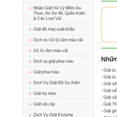
Nhận Giặt Xử Lý Mềm Áo
Thun, Áo Sơ Mi, Quần KaKi
& Các Loại Vải
Giặt đồ may xuất khẩu
Dịch vụ Xử lý cầm màu vải
Xử lý cầm màu vải
Những
Dịch vụ giặt phai màu
- Giặt ủi
Giặt phai màu
- Giặt ủ
Dịch Vụ Giặt Đồ Sự Kiện
- Giặt s
- Giặt s
Giặt hạ màu
- Giặt sấ
Giặt vải cây
- Giặt T
- Giặt g
Dịch Vụ Giặt Enzyme