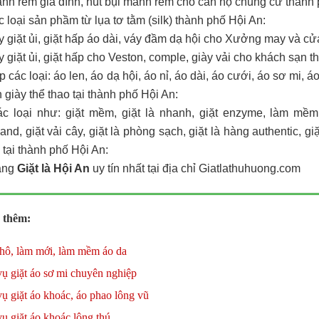
ành rèm gia đình, hút bụi mành rèm cho căn hộ chung cư thành 
ác loại sản phầm từ lụa tơ tằm (silk) thành phố Hội An:
ấy giặt ủi, giặt hấp áo dài, váy đầm dạ hội cho Xưởng may và cử
ấy giặt ủi, giặt hấp cho Veston, comple, giày vải cho khách sạn 
ấp các loại: áo len, áo dạ hội, áo nỉ, áo dài, áo cưới, áo sơ mi, 
 giày thể thao tại thành phố Hội An:
các loại như: giặt mềm, giặt là nhanh, giặt enzyme, làm mề
nd, giặt vải cây, giặt là phòng sạch, giặt là hàng authentic, giặt
g tại thành phố Hội An:
àng
Giặt là Hội An
uy tín nhất tại địa chỉ Giatlathuhuong.com
 thêm:
khô, làm mới, làm mềm áo da
ụ giặt áo sơ mi chuyên nghiệp
ụ giặt áo khoác, áo phao lông vũ
ụ giặt áo khoác lông thú