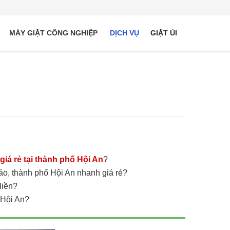
MÁY GIẶT CÔNG NGHIỆP
DỊCH VỤ
GIẶT ỦI
n
 giá rẻ tại thành phố Hội An
?
 áo, thành phố Hội An nhanh giá rẻ?
 liền?
 Hội An?