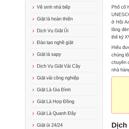
Vệ sinh nhà bếp
Phố cổ H
UNESCO c
Giặt là hoàn thiện
ở Hội A
lồng đèn
Dịch Vụ Giặt Ủi
thế kỷ X
Đào tạo nghề giặt
Hiểu đượ
Giặt là sapy
chúng tô
chuyên c
Dịch Vụ Giặt Vải Cây
nhà hàng
Giặt vải công nghiệp
Giặt Là Gia Đình
Giặt Là Hợp Đồng
Giặt Là Quanh Đây
Dịch 
Giặt ủi 24/24