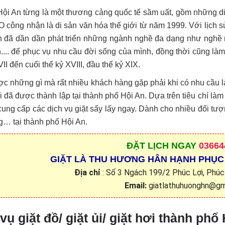
ội An từng là một thương cảng quốc tế sầm uất, gồm những di
ông nhận là di sản văn hóa thế giới từ năm 1999. Với lịch sử 
n đã dần dần phát triển những ngành nghề đa dạng như nghề m
.... để phục vụ nhu cầu đời sống của mình, đồng thời cũng làm
VII đến cuối thế kỷ XVIII, đầu thế kỷ XIX.
c những gì mà rất nhiều khách hàng gặp phải khi có nhu cầu 
i đã được thành lập tại thành phố Hội An. Dựa trên tiêu chí làm
ung cấp các dịch vụ giặt sấy lấy ngay. Dành cho nhiều đối tượ
… tại thành phố Hội An.
ĐẶT
LỊCH NGAY
03664
GIẶT LÀ THU HƯƠNG HÂN HẠNH PHỤC
Địa chỉ
: Số 3 Ngách 199/2 Phúc Lợi, Phúc 
Email:
giatlathuhuonghn@gm
vụ giặt đồ/ giặt ủi/ giặt hơi thành phố