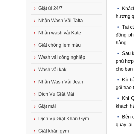
Giặt ủi 24/7
Khách
hương 
Nhận Wash Vải Tafta
Tại c
Nhận wash vải Kate
đồng ph
hàng.
Giặt chống lem màu
Sau k
Wash vải công nghiệp
phù hợp 
cho bạn 
Wash vải kaki
Đồ bả
Nhận Wash Vải Jean
gói trao
Dịch Vụ Giặt Mài
Khi Q
khách hà
Giặt mài
Bên c
Dịch Vụ Giặt Khăn Gym
quay lại
Giặt khăn gym