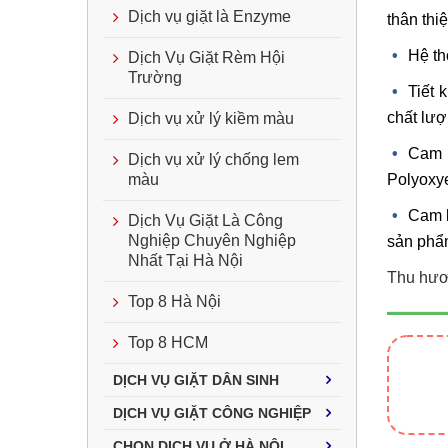
Dịch vụ giặt là Enzyme
thân thi
Hệ th
Dịch Vụ Giặt Rèm Hội
Trường
Tiết 
chất lư
Dịch vụ xử lý kiềm màu
Cam 
Dịch vụ xử lý chống lem
màu
Polyoxy
Cam k
Dịch Vụ Giặt Là Công
Nghiệp Chuyên Nghiệp
sản phẩm
Nhất Tại Hà Nội
Thu hươ
Top 8 Hà Nội
Top 8 HCM
DỊCH VỤ GIẶT DÂN SINH
DỊCH VỤ GIẶT CÔNG NGHIỆP
CHỌN DỊCH VỤ Ở HÀ NỘI