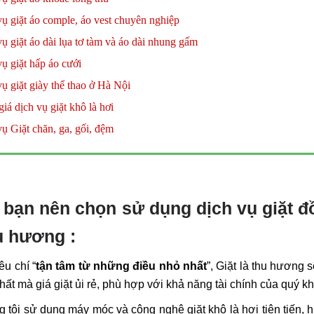
ụ giặt áo comple, áo vest chuyên nghiệp
ụ giặt áo dài lụa tơ tàm và áo dài nhung gấm
ụ giặt hấp áo cưới
ụ giặt giày thể thao ở Hà Nội
iá dịch vụ giặt khô là hơi
ụ Giặt chăn, ga, gối, đệm
 bạn nên chọn sử dụng dịch vụ giặt đồ
u hương :
êu chí “
tận tâm từ những điều nhỏ nhất
”, Giặt là thu hương 
nhất mà giá giặt ủi rẻ, phù hợp với khả năng tài chính của quý k
 tôi sử dụng máy móc và công nghệ giặt khô là hơi tiên tiến, hi