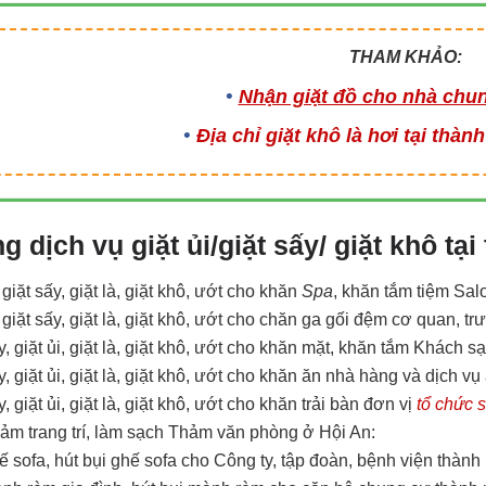
THAM KHẢO:
Nhận giặt đồ cho nhà chu
Địa chỉ giặt khô là hơi tại th
 dịch vụ giặt ủi/giặt sấy/ giặt khô tạ
, giặt sấy, giặt là, giặt khô, ướt cho khăn
Spa
, khăn tắm tiệm Sal
i, giặt sấy, giặt là, giặt khô, ướt cho chăn ga gối đệm cơ quan, 
ấy, giặt ủi, giặt là, giặt khô, ướt cho khăn mặt, khăn tắm Khách 
ấy, giặt ủi, giặt là, giặt khô, ướt cho khăn ăn nhà hàng và dịch 
y, giặt ủi, giặt là, giặt khô, ướt cho khăn trải bàn đơn vị
tổ chức 
hảm trang trí, làm sạch Thảm văn phòng ở Hội An:
hế sofa, hút bụi ghế sofa cho Công ty, tập đoàn, bệnh viện thành