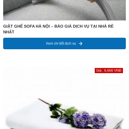
GIẶT GHẾ SOFA HÀ NỘI – BÁO GIÁ DỊCH VỤ TẠI NHÀ RẺ
NHẤT
Xem chi tiết dịch vụ
Giá : 6,666 VNĐ