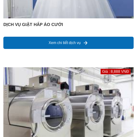
DỊCH VỤ GIẶT HẤP ÁO CƯỚI
Xem chi tiết dịch vụ
Giá : 8,888 VNĐ