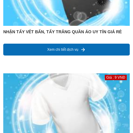
NHẬN TẨY VẾT BẨN, TẨY TRẮNG QUẦN ÁO UY TÍN GIÁ RẺ
Xem chi tiết dịch vụ
Giá : 9 VNĐ