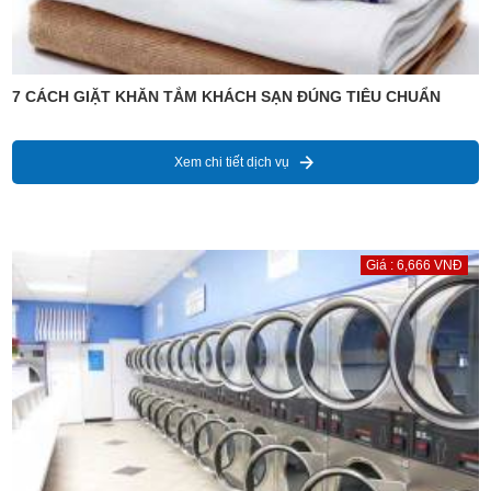
7 CÁCH GIẶT KHĂN TẮM KHÁCH SẠN ĐÚNG TIÊU CHUẨN
Xem chi tiết dịch vụ
Giá : 6,666 VNĐ