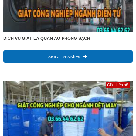
DỊCH VỤ GIẶT LÀ QUẦN ÁO PHÒNG SẠCH
Xem chi tiết dịch vụ
Giá : Liên hệ