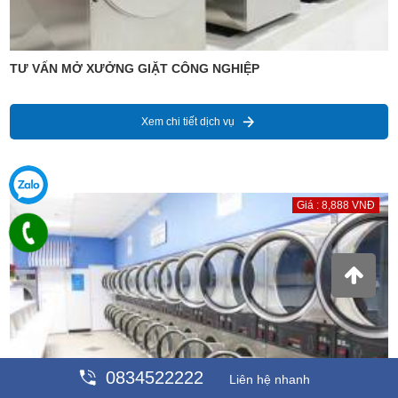
TƯ VẤN MỞ XƯỞNG GIẶT CÔNG NGHIỆP
Xem chi tiết dịch vụ
Giá : 8,888 VNĐ
0834522222
Liên hệ nhanh