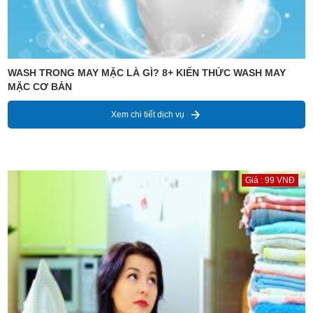
WASH TRONG MAY MẶC LÀ GÌ? 8+ KIẾN THỨC WASH MAY
MẶC CƠ BẢN
Xem chi tiết dịch vụ
Giá : 99 VNĐ