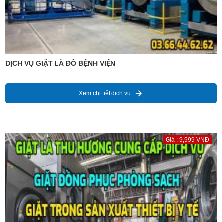
DỊCH VỤ GIẶT LÀ ĐỒ BỆNH VIỆN
Xem chi tiết dịch vụ
Giá : 9,999 VNĐ