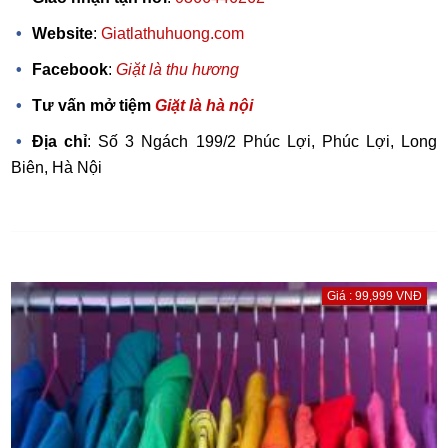
Website
:
Giatlathuhuong.com
Facebook
:
Giặt là thu hương
Tư vấn mở tiệm
Giặt là hà nội
Địa chỉ
: Số 3 Ngách 199/2 Phúc Lợi, Phúc Lợi, Long
Biên, Hà Nội
Giá : 99,999 VNĐ