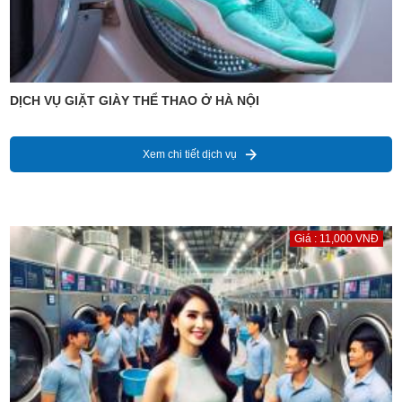
DỊCH VỤ GIẶT GIÀY THỂ THAO Ở HÀ NỘI
Xem chi tiết dịch vụ
Giá : 11,000 VNĐ