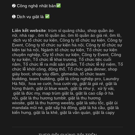
➋ Công nghệ nhật bản
➊ Dịch vụ giặt là
Liên kết website
:
trùm sỉ quảng châu
,
shop quần áo
nữ
,
nhà rạp
,
ôm lô quần áo
,
ôm lô quần áo giá rẻ
,
ôm lô
,
dịch vụ tổ chức sự kiện
,
Công ty tổ chức sự kiện
,
Công ty
Event
,
Công ty tổ chức sự kiện hà nội
,
Công ty tổ chức sự
kiện tại hà nội
,
Ngành tổ chức sự kiện
,
Tổ chức sự kiện
chuyên nghiệp
,
Cty tổ chức sự kiện
,
Công ty Event
,
Công
ty sự kiện
,
Tổ chức lễ khai trương
,
Tổ chức tiệc cuối
năm
,
Tổ chức lễ ra mắt sản phẩm
,
Tổ chức lễ kỷ niệm
,
Tổ
chức lễ khởi công, động thổ
,
Tổ chức gala dinner
,
shop
giày boot
,
shop váy đầm
,
gbmedia
,
tổ chức team
building
,
team building
,
giặt là công nghiệp pro
,
Laundry
Hà Nội
,
hoa xe cưới
,
hoa cưới vip
,
giặt là giá rẻ
,
giặt là
hùng thành
,
giặt ủi blue wash
,
giặt là như ý
,
xử lý vải
,
giặt là đức my
,
map trùm giặt là
,
giặt là cao cấp ở hà
nội
,
giặt là thu hương tumblr
,
giặt là thu hương
wixsite
,
giặt là thu hương weebly
,
giặt là siêu tốc
,
giặt ủi
mandala mũi né
,
giặt sấy hà đông
,
giặt là hà cầu
,
giặt là
kiến hưng
,
giặt là la khê
,
giặt là văn quán
,
giặt là capy