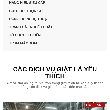
HÀNG HIỆU SIÊU CẤP
CƯỚI HỎI TRỌN GÓI
ĐỒNG HỒ NGHỆ THUẬT
TRANH SẮT NGHỆ THUẬT
TỔ CHỨC SỰ KIỆN
TRÙM MÁY BƠM
CÁC DỊCH VỤ GIẶT LÀ YÊU
THÍCH
Cơ sở của chúng tôi xin trân trọng giới thiệu tới các quý khách
hàng các dịch vụ giặt bình dân đến cao cấp.
Giá : 15 VNĐ