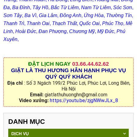
Đa
,
Ba Đình
,
Tây Hồ
,
Bắc Từ Liêm
,
Nam Từ Liêm
,
Sóc Sơn
,
Sơn Tây
,
Ba Vì
,
Gia Lâm
,
Đông Anh
,
Ứng Hòa
,
Thường Tín
,
Thanh Trì
,
Thanh Oai
,
Thạch Thất
,
Quốc Oai
,
Phúc Thọ
,
Mê
Linh
,
Hoài Đức
,
Đan Phượng
,
Chương Mỹ
,
Mỹ Đức
,
Phú
Xuyên
,
ĐẶT
LỊCH NGAY
03.66.44.62.62
GIẶT LÀ THU HƯƠNG HÂN HẠNH PHỤC VỤ
QUÝ QUÝ KHÁCH
Địa chỉ
: Số 3 Ngách 199/2 Phúc Lợi, Phúc Lợi, Long Biên,
Hà Nội
Email:
giatlathuhuonghn@gmail.com
Video xưởng:
https://youtu.be/zjgNWwJLx_8
DANH MỤC
DỊCH VỤ