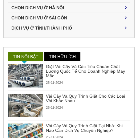
CHỌN DỊCH VỤ Ở HÀ NỘI
CHỌN DỊCH VỤ Ở SÀI GÒN
DỊCH VỤ Ở TỈNH/THÀNH PHỐ
TIN NỔI BẬT
TIN HỮU ÍCH
Giặt Vải Cây Và Các Tiêu Chuẩn Chất
Lượng Quốc Tế Cho Doanh Nghiệp May
Mặc
25-11-2024
Vải Cây Và Quy Trình Giặt Cho Các Loại
Vải Khác Nhau
25-11-2024
Vải Cây Và Quy Trình Giặt Tại Nhà: Khi
Nào Cần Dịch Vụ Chuyên Nghiệp?
25-11-2024