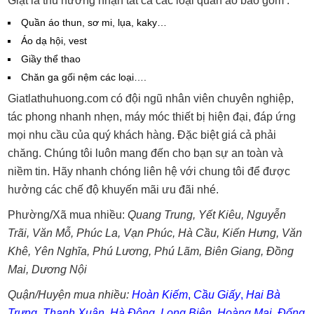
Giặt là thu hương nhận tất cả các loại quần áo bao gồm :
Quần áo thun, sơ mi, lụa, kaky…
Áo dạ hội, vest
Giầy thể thao
Chăn ga gối nệm các loại….
Giatlathuhuong.com có đội ngũ nhân viên chuyên nghiệp,
tác phong nhanh nhẹn, máy móc thiết bị hiện đại, đáp ứng
mọi nhu cầu của quý khách hàng. Đặc biệt giá cả phải
chăng. Chúng tôi luôn mang đến cho bạn sự an toàn và
niềm tin. Hãy nhanh chóng liên hệ với chung tôi để được
hưởng các chế độ khuyến mãi ưu đãi nhé.
Phường/Xã mua nhiều:
Quang Trung
,
Yết Kiêu
,
Nguyễn
Trãi
,
Văn Mỗ
,
Phúc La
,
Vạn Phúc
,
Hà Cầu
,
Kiến Hưng
,
Văn
Khê
,
Yên Nghĩa
,
Phú Lương
,
Phú Lãm
,
Biên Giang
,
Đồng
Mai
,
Dương Nội
Quận/Huyện mua nhiều:
Hoàn Kiếm
,
Cầu Giấy
,
Hai Bà
Trưng
,
Thanh Xuân
,
Hà Đông
,
Long Biên
,
Hoàng Mai
,
Đống