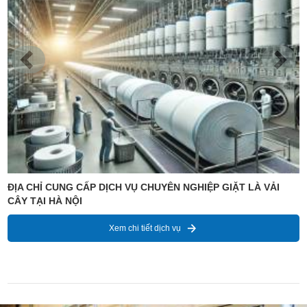
GIẶT XỬ LÝ VẢI CÂY | XƯỞNG GIẶT VẢI CÂY GIÁ RẺ TẠI HÀ
NỘI
Xem chi tiết dịch vụ