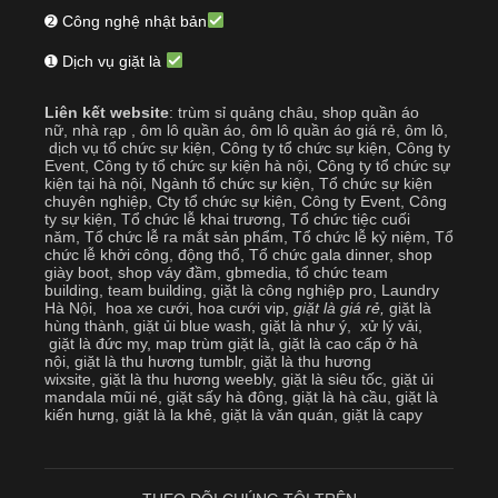
➋ Công nghệ nhật bản
➊ Dịch vụ giặt là
Liên kết website
:
trùm sỉ quảng châu
,
shop quần áo
nữ
,
nhà rạp
,
ôm lô quần áo
,
ôm lô quần áo giá rẻ
,
ôm lô
,
dịch vụ tổ chức sự kiện
,
Công ty tổ chức sự kiện
,
Công ty
Event
,
Công ty tổ chức sự kiện hà nội
,
Công ty tổ chức sự
kiện tại hà nội
,
Ngành tổ chức sự kiện
,
Tổ chức sự kiện
chuyên nghiệp
,
Cty tổ chức sự kiện
,
Công ty Event
,
Công
ty sự kiện
,
Tổ chức lễ khai trương
,
Tổ chức tiệc cuối
năm
,
Tổ chức lễ ra mắt sản phẩm
,
Tổ chức lễ kỷ niệm
,
Tổ
chức lễ khởi công, động thổ
,
Tổ chức gala dinner
,
shop
giày boot
,
shop váy đầm
,
gbmedia
,
tổ chức team
building
,
team building
,
giặt là công nghiệp pro
,
Laundry
Hà Nội
,
hoa xe cưới
,
hoa cưới vip
,
giặt là giá rẻ
,
giặt là
hùng thành
,
giặt ủi blue wash
,
giặt là như ý
,
xử lý vải
,
giặt là đức my
,
map trùm giặt là
,
giặt là cao cấp ở hà
nội
,
giặt là thu hương tumblr
,
giặt là thu hương
wixsite
,
giặt là thu hương weebly
,
giặt là siêu tốc
,
giặt ủi
mandala mũi né
,
giặt sấy hà đông
,
giặt là hà cầu
,
giặt là
kiến hưng
,
giặt là la khê
,
giặt là văn quán
,
giặt là capy