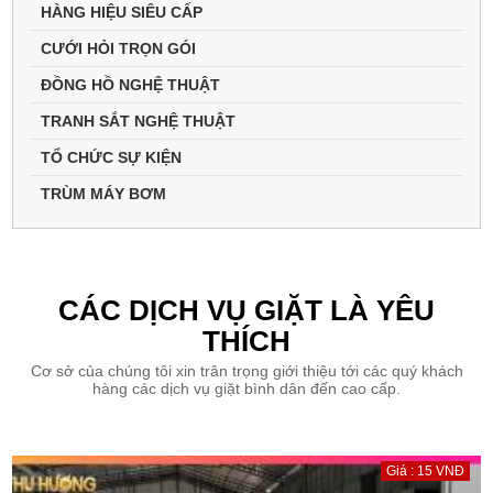
HÀNG HIỆU SIÊU CẤP
CƯỚI HỎI TRỌN GÓI
ĐỒNG HỒ NGHỆ THUẬT
TRANH SẮT NGHỆ THUẬT
TỔ CHỨC SỰ KIỆN
TRÙM MÁY BƠM
CÁC DỊCH VỤ GIẶT LÀ YÊU
THÍCH
Cơ sở của chúng tôi xin trân trọng giới thiệu tới các quý khách
hàng các dịch vụ giặt bình dân đến cao cấp.
Giá : 15 VNĐ