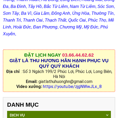
Đa
,
Ba Đình
,
Tây Hồ
,
Bắc Từ Liêm
,
Nam Từ Liêm
,
Sóc Sơn
,
Sơn Tây
,
Ba Vì
,
Gia Lâm
,
Đông Anh
,
Ứng Hòa
,
Thường Tín
,
Thanh Trì
,
Thanh Oai
,
Thạch Thất
,
Quốc Oai
,
Phúc Thọ
,
Mê
Linh
,
Hoài Đức
,
Đan Phượng
,
Chương Mỹ
,
Mỹ Đức
,
Phú
Xuyên
,
ĐẶT
LỊCH NGAY
03.66.44.62.62
GIẶT LÀ THU HƯƠNG HÂN HẠNH PHỤC VỤ
QUÝ QUÝ KHÁCH
Địa chỉ
: Số 3 Ngách 199/2 Phúc Lợi, Phúc Lợi, Long Biên,
Hà Nội
Email:
giatlathuhuonghn@gmail.com
Video xưởng:
https://youtu.be/zjgNWwJLx_8
DANH MỤC
DỊCH VỤ