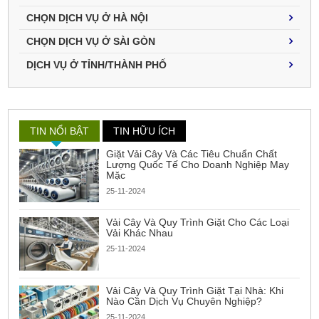
CHỌN DỊCH VỤ Ở HÀ NỘI
CHỌN DỊCH VỤ Ở SÀI GÒN
DỊCH VỤ Ở TỈNH/THÀNH PHỐ
TIN NỔI BẬT
TIN HỮU ÍCH
Giặt Vải Cây Và Các Tiêu Chuẩn Chất
Lượng Quốc Tế Cho Doanh Nghiệp May
Mặc
25-11-2024
Vải Cây Và Quy Trình Giặt Cho Các Loại
Vải Khác Nhau
25-11-2024
Vải Cây Và Quy Trình Giặt Tại Nhà: Khi
Nào Cần Dịch Vụ Chuyên Nghiệp?
25-11-2024