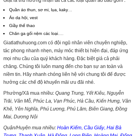
Giặt là thu hương nhận tất cả các loại quần áo bao gồm :
Quần áo thun, sơ mi, lụa, kaky…
Áo dạ hội, vest
Giầy thể thao
Chăn ga gối nệm các loại….
Giatlathuhuong.com có đội ngũ nhân viên chuyên nghiệp,
tác phong nhanh nhẹn, máy móc thiết bị hiện đại, đáp ứng
mọi nhu cầu của quý khách hàng. Đặc biệt giá cả phải
chăng. Chúng tôi luôn mang đến cho bạn sự an toàn và
niềm tin. Hãy nhanh chóng liên hệ với chung tôi để được
hưởng các chế độ khuyến mãi ưu đãi nhé.
Phường/Xã mua nhiều:
Quang Trung
,
Yết Kiêu
,
Nguyễn
Trãi
,
Văn Mỗ
,
Phúc La
,
Vạn Phúc
,
Hà Cầu
,
Kiến Hưng
,
Văn
Khê
,
Yên Nghĩa
,
Phú Lương
,
Phú Lãm
,
Biên Giang
,
Đồng
Mai
,
Dương Nội
Quận/Huyện mua nhiều:
Hoàn Kiếm
,
Cầu Giấy
,
Hai Bà
Trưng
,
Thanh Xuân
,
Hà Đông
,
Long Biên
,
Hoàng Mai
,
Đống