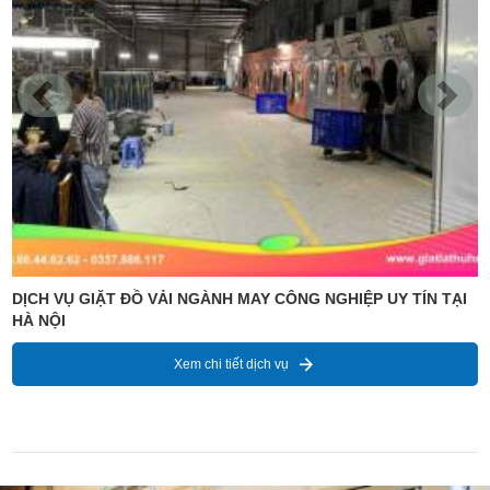
ĐỊA CHỈ CUNG CẤP DỊCH VỤ CHUYÊN NGHIỆP GIẶT LÀ VẢI
CÂY TẠI HÀ NỘI
Xem chi tiết dịch vụ