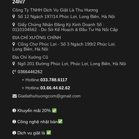
24h/7
Công Ty TNHH Dịch Vụ Giặt Là Thu Hương
Số 12 Ngách 197/14 Phúc Lợi, Long Biên, Hà Nội
Giấy Chứng Nhận Đăng Ký Kinh Doanh Số :
0110104562 - Do Sở Kế Hoạch & Đầu Tư Hà Nội Cấp
ĐỊA CHỈ XƯỞNG CHÍNH
Cổng Chợ Phúc Lợi - Số 3 Ngách 199/2 Phúc Lợi,
Long Biên, Hà Nội
Địa Chỉ Xưởng Cũ
Ngõ 201 Đường Phúc Lợi, Phúc Lợi, Long Biên, Hà Nội
0366446262
+ Hotline:
033.788.6117
+ Hotline:
03.66.44.62.62
Giatlathuhuongcom@gmail.com
➌ Khuyến mãi 20%
➋ Công nghệ nhật bản
➊ Dịch vụ giặt là