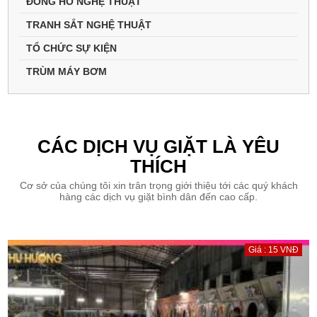
ĐỒNG HỒ NGHỆ THUẬT
TRANH SẮT NGHỆ THUẬT
TỔ CHỨC SỰ KIỆN
TRÙM MÁY BƠM
CÁC DỊCH VỤ GIẶT LÀ YÊU
THÍCH
Cơ sở của chúng tôi xin trân trọng giới thiệu tới các quý khách
hàng các dịch vụ giặt bình dân đến cao cấp.
Giá : 15 VNĐ