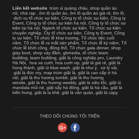
Liên kết website
:
trùm sỉ quảng châu
,
shop quần áo
nữ
,
nhà rạp
,
ôm lô quần áo
,
ôm lô quần áo giá rẻ
,
ôm lô
,
dịch vụ tổ chức sự kiện
,
Công ty tổ chức sự kiện
,
Công ty
Event
,
Công ty tổ chức sự kiện hà nội
,
Công ty tổ chức sự
kiện tại hà nội
,
Ngành tổ chức sự kiện
,
Tổ chức sự kiện
chuyên nghiệp
,
Cty tổ chức sự kiện
,
Công ty Event
,
Công
ty sự kiện
,
Tổ chức lễ khai trương
,
Tổ chức tiệc cuối
năm
,
Tổ chức lễ ra mắt sản phẩm
,
Tổ chức lễ kỷ niệm
,
Tổ
chức lễ khởi công, động thổ
,
Tổ chức gala dinner
,
shop
giày boot
,
shop váy đầm
,
gbmedia
,
tổ chức team
building
,
team building
,
giặt là công nghiệp pro
,
Laundry
Hà Nội
,
hoa xe cưới
,
hoa cưới vip
,
giặt là giá rẻ
,
giặt là
hùng thành
,
giặt ủi blue wash
,
giặt là như ý
,
xử lý vải
,
giặt là đức my
,
map trùm giặt là
,
giặt là cao cấp ở hà
nội
,
giặt là thu hương tumblr
,
giặt là thu hương
wixsite
,
giặt là thu hương weebly
,
giặt là siêu tốc
,
giặt ủi
mandala mũi né
,
giặt sấy hà đông
,
giặt là hà cầu
,
giặt là
kiến hưng
,
giặt là la khê
,
giặt là văn quán
,
giặt là capy
THEO DÕI CHÚNG TÔI TRÊN