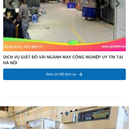
ĐỊA CHỈ CUNG CẤP DỊCH VỤ CHUYÊN NGHIỆP GIẶT LÀ VẢI
CÂY TẠI HÀ NỘI
Xem chi tiết dịch vụ