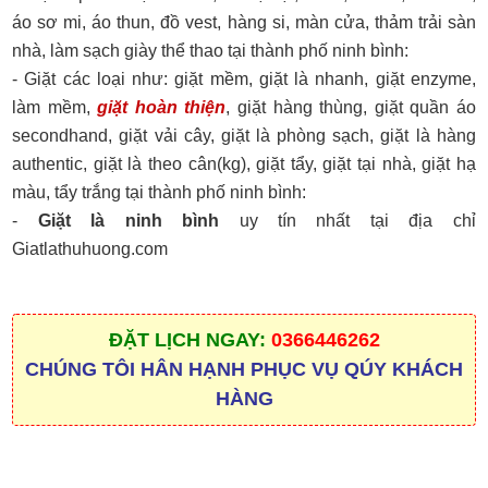
áo sơ mi, áo thun, đồ vest, hàng si, màn cửa, thảm trải sàn
nhà, làm sạch giày thể thao tại thành phố ninh bình:
- Giặt các loại như: giặt mềm, giặt là nhanh, giặt enzyme,
làm mềm,
giặt hoàn thiện
, giặt hàng thùng, giặt quần áo
secondhand, giặt vải cây, giặt là phòng sạch, giặt là hàng
authentic, giặt là theo cân(kg), giặt tẩy, giặt tại nhà, giặt hạ
màu, tẩy trắng tại thành phố ninh bình:
-
Giặt là ninh bình
uy tín nhất tại địa chỉ
Giatlathuhuong.com
ĐẶT LỊCH NGAY:
0366446262
CHÚNG TÔI HÂN HẠNH PHỤC VỤ QÚY KHÁCH
HÀNG