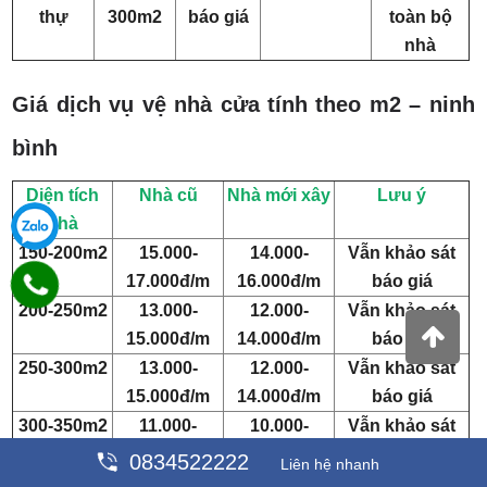
thự
300m2
báo giá
toàn bộ
nhà
Giá dịch vụ vệ nhà cửa tính theo m2 – ninh
bình
Diện tích
Nhà cũ
Nhà mới xây
Lưu ý
nhà
150-200m2
15.000-
14.000-
Vẫn khảo sát
17.000đ/m
16.000đ/m
báo giá
200-250m2
13.000-
12.000-
Vẫn khảo sát
15.000đ/m
14.000đ/m
báo giá
250-300m2
13.000-
12.000-
Vẫn khảo sát
15.000đ/m
14.000đ/m
báo giá
300-350m2
11.000-
10.000-
Vẫn khảo sát
13.000đ/m
12.000đ/m
báo giá
0834522222
Liên hệ nhanh
400-450m2
10.000-
10.000-
Vẫn khảo sát