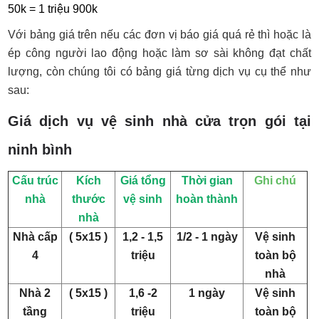
50k = 1 triệu 900k
Với bảng giá trên nếu các đơn vị báo giá quá rẻ thì hoặc là
ép công người lao động hoặc làm sơ sài không đạt chất
lượng, còn chúng tôi có bảng giá từng dịch vụ cụ thể như
sau:
Giá dịch vụ vệ sinh nhà cửa trọn gói tại
ninh bình
Cấu trúc
Kích
Giá tổng
Thời gian
Ghi chú
nhà
thước
vệ sinh
hoàn thành
nhà
Nhà cấp
( 5x15 )
1,2 - 1,5
1/2 - 1 ngày
Vệ sinh
4
triệu
toàn bộ
nhà
Nhà 2
( 5x15 )
1,6 -2
1 ngày
Vệ sinh
tầng
triệu
toàn bộ