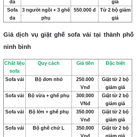
da
giá
Sofa
3 người ngồi + 3 ghế
550.000 đ
Từ 2 bộ giảm
da
phụ
giá
Giá dịch vụ giặt ghế sofa vải tại thành phố
ninh bình
Chất liệu
Quy cách
Giá tiền
Đặc biệt
sofa
Sofa vải
Bộ đơn nhỏ
250.000
Giặt từ 2 bộ
Vnđ
giảm giá
Sofa vải
Bộ vừa + ghế phụ
300.000
Giặt từ 2 bộ
VNđ
giảm giá
Sofa vải
Bộ lớn + ghế phụ
350.000
Giặt từ 2 bộ
Vnđ
giảm giá
Sofa vải
Bộ ghế chứ L
350.000
Giặt từ 2 bộ
Vnđ
giảm giá