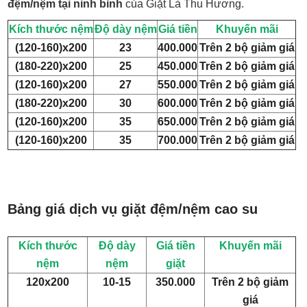
đệm/nệm tại ninh bình
của Giặt Là Thu Hương.
Kích thước nệm
Độ dày nệm
Giá tiền
Khuyến mãi
(120-160)x200
23
400.000
Trên 2 bộ giảm giá
(180-220)x200
25
450.000
Trên 2 bộ giảm giá
(120-160)x200
27
550.000
Trên 2 bộ giảm giá
(180-220)x200
30
600.000
Trên 2 bộ giảm giá
(120-160)x200
35
650.000
Trên 2 bộ giảm giá
(120-160)x200
35
700.000
Trên 2 bộ giảm giá
Bảng giá dịch vụ giặt đệm/nệm cao su
Kích thước
Độ dày
Giá tiền
Khuyến mãi
nệm
nệm
giặt
120x200
10-15
350.000
Trên 2 bộ giảm
giá