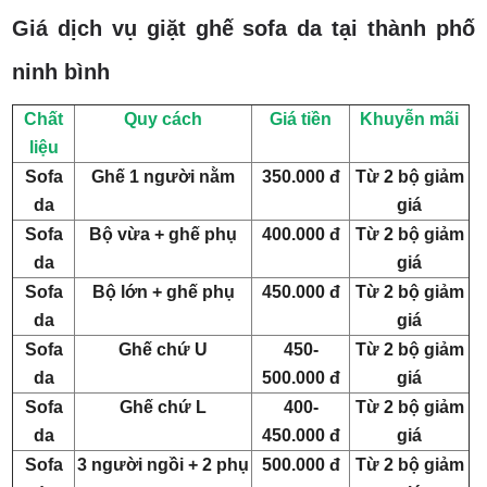
Giá dịch vụ giặt ghế sofa da tại thành phố
ninh bình
Chất
Quy cách
Giá tiền
Khuyễn mãi
liệu
Sofa
Ghế 1 người nằm
350.000 đ
Từ 2 bộ giảm
da
giá
Sofa
Bộ vừa + ghế phụ
400.000 đ
Từ 2 bộ giảm
da
giá
Sofa
Bộ lớn + ghế phụ
450.000 đ
Từ 2 bộ giảm
da
giá
Sofa
Ghế chứ U
450-
Từ 2 bộ giảm
da
500.000 đ
giá
Sofa
Ghế chứ L
400-
Từ 2 bộ giảm
da
450.000 đ
giá
Sofa
3 người ngồi + 2 phụ
500.000 đ
Từ 2 bộ giảm