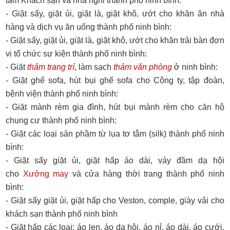
tắm Khách sạn và nhà nghỉ thành phố ninh bình:
- Giặt sấy, giặt ủi, giặt là, giặt khô, ướt cho khăn ăn nhà
hàng và dịch vụ ăn uống thành phố ninh bình:
- Giặt sấy, giặt ủi, giặt là, giặt khô, ướt cho khăn trải bàn đơn
vị tổ chức sự kiện thành phố ninh bình:
- Giặt
thảm trang trí
, làm sạch
thảm văn phòng
ở ninh bình:
- Giặt ghế sofa, hút bụi ghế sofa cho Công ty, tập đoàn,
bệnh viện thành phố ninh bình:
- Giặt mành rèm gia đình, hút bụi mành rèm cho căn hộ
chung cư thành phố ninh bình:
- Giặt các loại sản phầm từ lụa tơ tằm (silk) thành phố ninh
bình:
- Giặt sấy giặt ủi, giặt hấp áo dài, váy đầm dạ hội
cho
Xưởng may
và cửa hàng thời trang thành phố ninh
bình:
- Giặt sấy giặt ủi, giặt hấp cho Veston, comple, giày vải cho
khách sạn thành phố ninh bình
- Giặt hấp các loại: áo len, áo dạ hội, áo nỉ, áo dài, áo cưới,