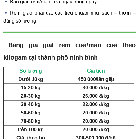
Bàn giao rèm/màn cửa ngay trong ngày
Rèm giao phải đặt các tiêu chuẩn như sạch – thơm –
đúng số lượng
Bảng giá giặt rèm cửa/màn cửa theo
kilogam tại thành phố ninh bình
Số lượng
Giá tiền
Dưới 10kg
450.000/lần giặt
15-20 kg
30.000 đ/kg
20-30 kg
26.000 đ/kg
30-40 kg
23.000 đ/kg
50-60 kg
20.000 đ/kg
70-80 kg
20.000 đ/kg
trên 100 kg
20.000 đ/kg
Giặt theo bộ
300-500.000 đ/bộ