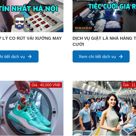
 LÝ CO RÚT VẢI XƯỞNG MAY
DỊCH VỤ GIẶT LÀ NHÀ HÀNG T
CƯỚI
i tiết dịch vụ
Xem chi tiết dịch vụ
Giá : 40,000 VNĐ
Giá : 1