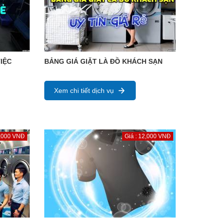
IỆC
BẢNG GIÁ GIẶT LÀ ĐỒ KHÁCH SẠN
Xem chi tiết dịch vụ
1,000 VNĐ
Giá : 12,000 VNĐ