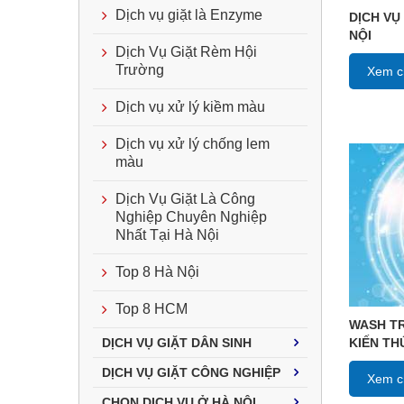
Dịch vụ giặt là Enzyme
DỊCH VỤ
NỘI
Dịch Vụ Giặt Rèm Hội
Trường
Xem ch
Dịch vụ xử lý kiềm màu
Dịch vụ xử lý chống lem
màu
Dịch Vụ Giặt Là Công
Nghiệp Chuyên Nghiệp
Nhất Tại Hà Nội
Top 8 Hà Nội
Top 8 HCM
WASH TR
KIẾN T
DỊCH VỤ GIẶT DÂN SINH
DỊCH VỤ GIẶT CÔNG NGHIỆP
Xem ch
CHỌN DỊCH VỤ Ở HÀ NỘI