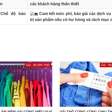
ẫn
các khách hàng thân thiết
Chế độ bảo
Cam kết mức phí, báo giá các dịch vụ 
trị sản phẩm nếu có hư hỏng và rách mục d
Giá : 99,999 VNĐ
Giá : 9
LÀM MỀM VẢI CỨNG HIỆU QUẢ
VẢI THÔ CỨNG CŨNG CHỊU T