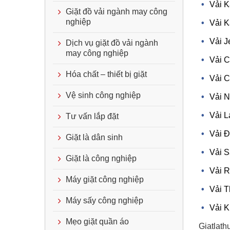
Vải K
Giặt đồ vải ngành may công
nghiệp
Vải K
Vải J
Dịch vụ giặt đồ vải ngành
may công nghiệp
Vải C
Hóa chất – thiết bị giặt
Vải 
Vệ sinh công nghiệp
Vải N
Vải L
Tư vấn lắp đặt
Vải Đ
Giặt là dân sinh
Vải S
Giặt là công nghiệp
Vải 
Máy giặt công nghiệp
Vải 
Máy sấy công nghiệp
Vải K
Mẹo giặt quần áo
Giatlath