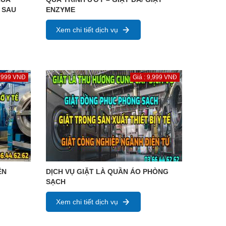
 SAU
ENZYME
Xem chi tiết dịch vụ
: 999 VNĐ
Giá : 9,999 VNĐ
ỆN
DỊCH VỤ GIẶT LÀ QUẦN ÁO PHÒNG
SẠCH
Xem chi tiết dịch vụ