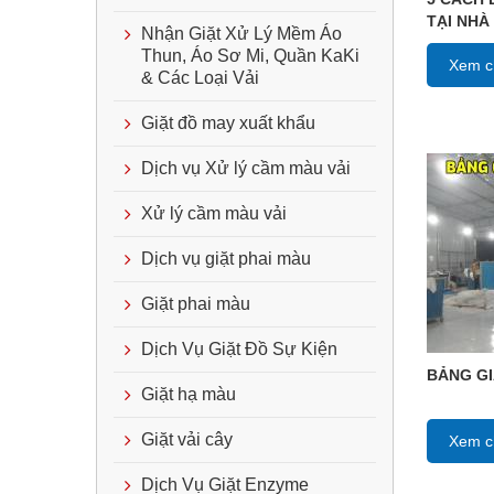
TẠI NHÀ
Nhận Giặt Xử Lý Mềm Áo
Thun, Áo Sơ Mi, Quần KaKi
Xem ch
& Các Loại Vải
Giặt đồ may xuất khẩu
Dịch vụ Xử lý cầm màu vải
Xử lý cầm màu vải
Dịch vụ giặt phai màu
Giặt phai màu
Dịch Vụ Giặt Đồ Sự Kiện
BẢNG GI
Giặt hạ màu
Giặt vải cây
Xem ch
Dịch Vụ Giặt Enzyme