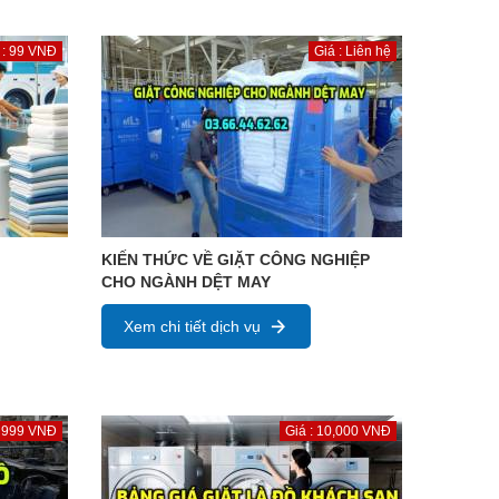
 : 99 VNĐ
Giá : Liên hệ
KIẾN THỨC VỀ GIẶT CÔNG NGHIỆP
CHO NGÀNH DỆT MAY
Xem chi tiết dịch vụ
: 999 VNĐ
Giá : 10,000 VNĐ