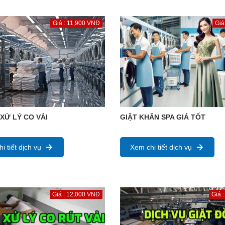
Giá : 11,900 VNĐ
Giá
 XỬ LÝ CO VẢI
GIẶT KHĂN SPA GIÁ TỐT
i tiết dịch vụ
Xem chi tiết dịch vụ
Giá : 12,000 VNĐ
Giá 