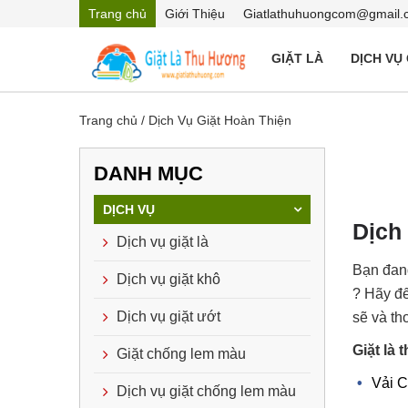
Trang chủ
Giới Thiệu
Giatlathuhuongcom@gmail.
GIẶT LÀ
DỊCH VỤ
Trang chủ
/
Dịch Vụ Giặt Hoàn Thiện
DANH MỤC
DỊCH VỤ
Dịch 
Dịch vụ giặt là
Bạn đang
Dịch vụ giặt khô
? Hãy đế
Dịch vụ giặt ướt
sẽ và th
Giặt là 
Giặt chống lem màu
Vải C
Dịch vụ giặt chống lem màu