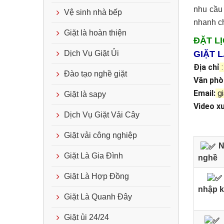
nhu cầu 
Vệ sinh nhà bếp
nhanh ch
Giặt là hoàn thiện
ĐẶT
LỊ
Dịch Vụ Giặt Ủi
GIẶT 
Địa chỉ
:
Đào tạo nghề giặt
Văn ph
Email:
gi
Giặt là sapy
Video x
Dịch Vụ Giặt Vải Cây
Giặt vải công nghiệp
N
Giặt Là Gia Đình
nghề
Giặt Là Hợp Đồng
nhập 
Giặt Là Quanh Đây
Giặt ủi 24/24