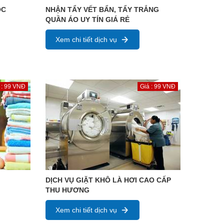
ỌC
NHẬN TẨY VẾT BẨN, TẨY TRẮNG
QUẦN ÁO UY TÍN GIÁ RẺ
Xem chi tiết dịch vụ
 : 99 VNĐ
Giá : 99 VNĐ
DỊCH VỤ GIẶT KHÔ LÀ HƠI CAO CẤP
THU HƯƠNG
Xem chi tiết dịch vụ