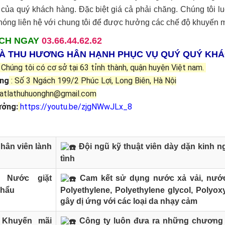
của quý khách hàng. Đặc biệt giá cả phải chăng. Chúng tôi l
óng liên hệ với chung tôi để được hưởng các chế độ khuyến m
CH NGAY
03.66.44.62.62
LÀ THU HƯƠNG HÂN HẠNH PHỤC VỤ QUÝ QUÝ KH
 Chúng tôi có cơ sở tại 63 tỉnh thành, quận huyện Việt nam.
òng
: Số 3 Ngách 199/2 Phúc Lợi, Long Biên, Hà Nội
atlathuhuonghn@gmail.com
ưởng:
https://youtu.be/zjgNWwJLx_8
hân viên lành
Đội ngũ kỹ thuật viên dày dặn kinh ng
tình
Nước giặt
Cam kết sử dụng nước xả vải, nước
khẩu
Polyethylene, Polyethylene glycol, Polyox
gây dị ứng với các loại da nhạy cảm
Khuyến mãi
Công ty luôn đưa ra những chương t