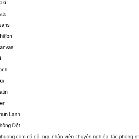
aki
ate
eans
hiffon
Canvas
ỉ
anh
ũi
atin
Ren
Thun Lạnh
hông Dệt
uhuong.com có đội ngũ nhân viên chuyên nghiệp, tác phong nh