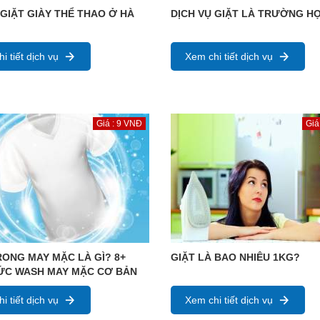
 GIẶT GIÀY THỂ THAO Ở HÀ
DỊCH VỤ GIẶT LÀ TRƯỜNG H
i tiết dịch vụ
Xem chi tiết dịch vụ
Giá : 9 VNĐ
Giá
ONG MAY MẶC LÀ GÌ? 8+
GIẶT LÀ BAO NHIÊU 1KG?
HỨC WASH MAY MẶC CƠ BẢN
i tiết dịch vụ
Xem chi tiết dịch vụ