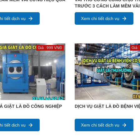
TRƯỚC 3 CÁCH LÀM MỀM VẢI
i tiết dịch vụ
Xem chi tiết dịch vụ
Giá : 999 VNĐ
Giá 
Á GIẶT LÀ ĐỒ CÔNG NGHIỆP
DỊCH VỤ GIẶT LÀ ĐỒ BỆNH VI
i tiết dịch vụ
Xem chi tiết dịch vụ