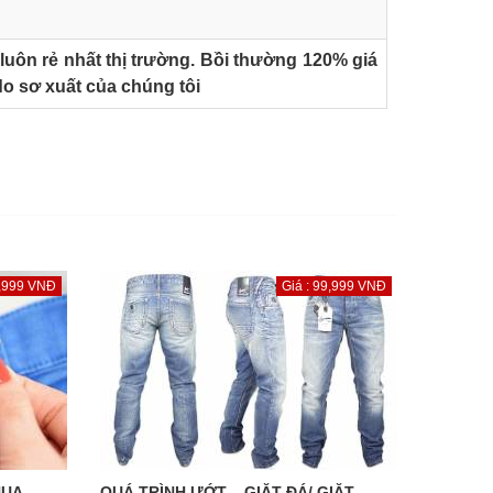
luôn rẻ nhất thị trường. Bồi thường 120% giá
o sơ xuất của chúng tôi
9,999 VNĐ
Giá : 99,999 VNĐ
HUA
QUÁ TRÌNH ƯỚT – GIẶT ĐÁ/ GIẶT