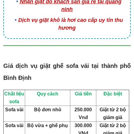
Nhận giặt đồ khách sạn giá rẻ tại quảng
ninh
Dịch vụ giặt khô là hơi cao cấp uy tín thu
hương
Giá dịch vụ giặt ghế sofa vải tại thành phố
Bình Định
Chất liệu
Quy cách
Giá tiền
Đặc biệt
sofa
Sofa vải
Bộ đơn nhỏ
250.000
Giặt từ 2 bộ
Vnđ
giảm giá
Sofa vải
Bộ vừa + ghế phụ
300.000
Giặt từ 2 bộ
VNđ
giảm giá