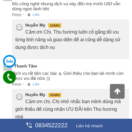
Mù công nghệ nhưng dịch vụ này đến mẹ mình U60 vẫn
dùng ngon lành hihi
Reply
Like
●
Huyền My
ADMIN
Cảm ơn Chị. Thu hương luôn cố gắng tối ưu
từng tính năng và giao diện để ai cũng dễ dàng sử
dụng được dịch vụ
Thanh Tâm
T
Dịch vụ rất tiện các bác ạ. Giới thiệu cho bạn bè mình còn
được ưu đãi nữa :))
Reply
Like
●
Huyền My
ADMIN
Cảm ơn chị. Chị nhớ nhắc bạn mình dùng mã
giới thiệu để cùng nhận ƯU ĐÃI trên Thu hương
nhé
0834522222
Liên hệ nhanh