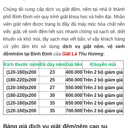
Chúng tôi cung cấp dịch vụ giặt đệm, nệm tại nhà ở thành
phố Bình Định với quy trình giặt khoa học và hiện đại. Nhân
viên giặt nệm được trang bị đầy đủ máy móc hóa chất nên
việc giặt, vệ sinh đệm hết sức nhanh chóng và sạch sẽ, diệt
khuẩn và khử mùi, tẩy sạch mọi vết bẩn, vì vậy khách hàng
cứ yên tâm khi sử dụng
dịch vụ giặt nệm
,
vệ sinh
đệm/nệm tại Bình Định
của
Giặt Là
Thu Hương
.
Kích thước nệm
Độ dày nệm
Giá tiền
Khuyến mãi
(120-160)x200
23
400.000
Trên 2 bộ giảm giá
(180-220)x200
25
450.000
Trên 2 bộ giảm giá
(120-160)x200
27
550.000
Trên 2 bộ giảm giá
(180-220)x200
30
600.000
Trên 2 bộ giảm giá
(120-160)x200
35
650.000
Trên 2 bộ giảm giá
(120-160)x200
35
700.000
Trên 2 bộ giảm giá
Bảng giá dịch vụ giặt đệm/nệm cao su