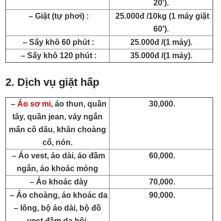
20′).
– Giặt (tự phơi) :
25.000đ /10kg (1 máy giặt
60′).
– Sấy khô 60 phút :
25.000đ /(1 máy).
– Sấy khô 120 phút :
35.000đ /(1 máy).
2. Dịch vụ giặt hấp
–
Áo sơ mi
, áo thun, quần
30,000.
tây, quần jean, váy ngắn
mấn cô dâu, khăn choàng
cổ, nón.
– Áo vest, áo dài, áo đầm
60,000.
ngắn, áo khoác mỏng
– Áo khoác dày
70,000.
– Áo choàng, áo khoác da
90,000.
– lông, bộ áo dài, bộ đồ
vest đầm dạ hội.