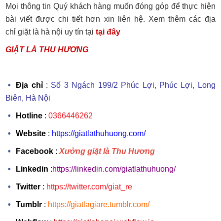
Mọi thông tin Quý khách hàng muốn đóng góp để thực hiện
bài viết được chi tiết hơn xin liên hệ. Xem thêm các địa
chỉ giặt là hà nội uy tín tại
tại đây
GIẶT LÀ THU HƯƠNG
Địa chỉ
:
Số 3 Ngách 199/2 Phúc Lợi, Phúc Lợi, Long
Biên, Hà Nội
Hotline
:
0366446262
Website
:
https://giatlathuhuong.com/
Facebook
:
Xưởng giặt là Thu Hương
Linkedin
:
https://linkedin.com/giatlathuhuong/
Twitter
:
https://twitter.com/giat_re
Tumblr
:
https://giatlagiare.tumblr.com/