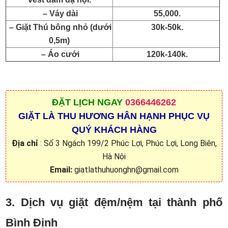
– Váy dài
55,000.
– Giặt Thú bông nhỏ (dưới
30k-50k.
0,5m)
– Áo cưới
120k-140k.
ĐẶT
LỊCH NGAY
0366446262
GIẶT LÀ THU HƯƠNG HÂN HẠNH PHỤC VỤ
QUÝ KHÁCH HÀNG
Địa chỉ
: Số 3 Ngách 199/2 Phúc Lợi, Phúc Lợi, Long Biên,
Hà Nội
Email:
giatlathuhuonghn@gmail.com
3. Dịch vụ giặt đệm/nệm tại thành phố
Bình Định