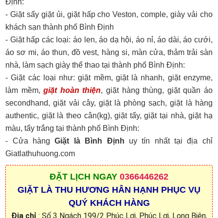
Định:
- Giặt sấy giặt ủi, giặt hấp cho Veston, comple, giày vải cho
khách sạn thành phố Bình Định
- Giặt hấp các loại: áo len, áo dạ hội, áo nỉ, áo dài, áo cưới,
áo sơ mi, áo thun, đồ vest, hàng si, màn cửa, thảm trải sàn
nhà, làm sạch giày thể thao tại thành phố Bình Định:
- Giặt các loại như: giặt mềm, giặt là nhanh, giặt enzyme,
làm mềm,
giặt hoàn thiện
, giặt hàng thùng, giặt quần áo
secondhand, giặt vải cây, giặt là phòng sạch, giặt là hàng
authentic, giặt là theo cân(kg), giặt tẩy, giặt tại nhà, giặt hạ
màu, tẩy trắng tại thành phố Bình Định:
- Cửa hàng
Giặt là Bình Định
uy tín nhất tại địa chỉ
Giatlathuhuong.com
ĐẶT
LỊCH NGAY
0366446262
GIẶT LÀ THU HƯƠNG HÂN HẠNH PHỤC VỤ
QUÝ KHÁCH HÀNG
Địa chỉ
: Số 3 Ngách 199/2 Phúc Lợi, Phúc Lợi, Long Biên,