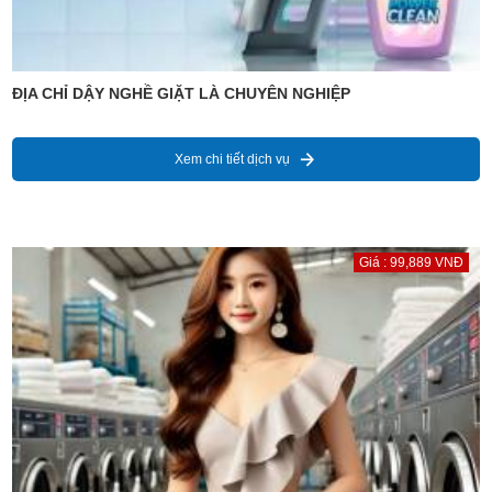
ĐỊA CHỈ DẬY NGHỀ GIẶT LÀ CHUYÊN NGHIỆP
Xem chi tiết dịch vụ
Giá : 99,889 VNĐ