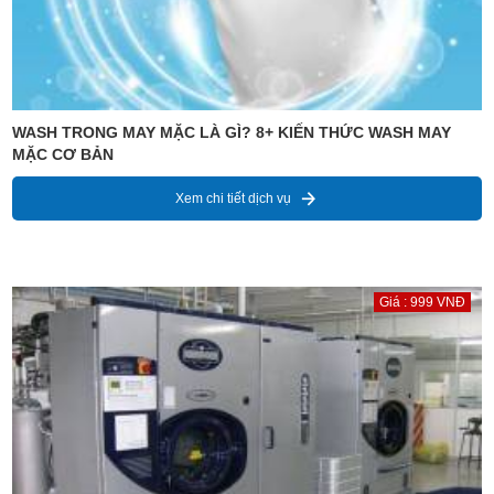
WASH TRONG MAY MẶC LÀ GÌ? 8+ KIẾN THỨC WASH MAY
MẶC CƠ BẢN
Xem chi tiết dịch vụ
Giá : 999 VNĐ