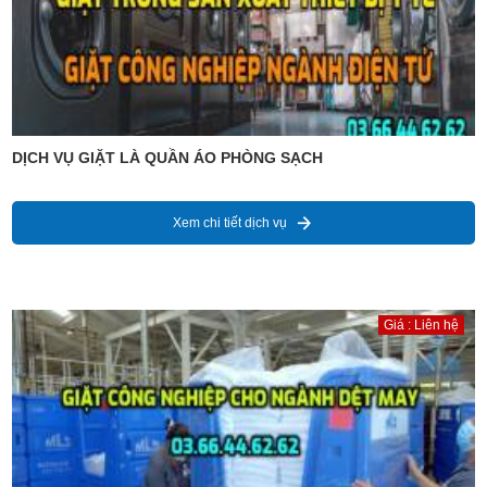
DỊCH VỤ GIẶT LÀ QUẦN ÁO PHÒNG SẠCH
Xem chi tiết dịch vụ
Giá : Liên hệ