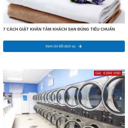
7 CÁCH GIẶT KHĂN TẮM KHÁCH SẠN ĐÚNG TIÊU CHUẨN
Xem chi tiết dịch vụ
Giá : 6,666 VNĐ