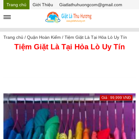
Trang chủ
Giới Thiệu
Giatlathuhuongcom@gmail.com
Hồ sơ năng lực
Mã Giảm giá
Trang chủ
/
Quận Hoàn Kiếm
/
Tiệm Giặt Là Tại Hỏa Lò Uy Tín
Tiệm Giặt Là Tại Hỏa Lò Uy Tín
Giá : 99,999 VNĐ