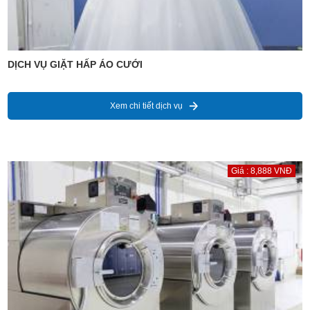
DỊCH VỤ GIẶT HẤP ÁO CƯỚI
Xem chi tiết dịch vụ
Giá : 8,888 VNĐ