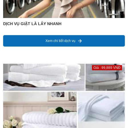
DỊCH VỤ GIẶT LÀ LẤY NHANH
Xem chi tiết dịch vụ
Giá : 99,889 VNĐ