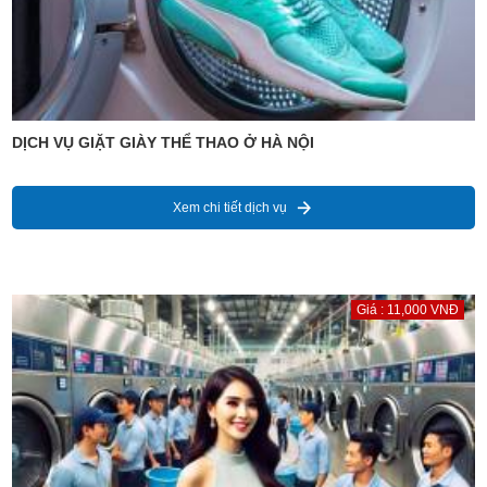
DỊCH VỤ GIẶT GIÀY THỂ THAO Ở HÀ NỘI
Xem chi tiết dịch vụ
Giá : 11,000 VNĐ