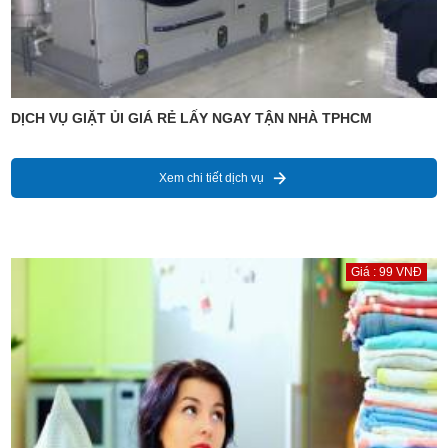
DỊCH VỤ GIẶT ỦI GIÁ RẺ LẤY NGAY TẬN NHÀ TPHCM
Xem chi tiết dịch vụ
Giá : 99 VNĐ