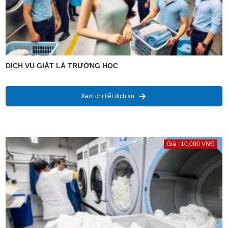
DỊCH VỤ GIẶT LÀ TRƯỜNG HỌC
Xem chi tiết dịch vụ
Giá : 10,000 VNĐ