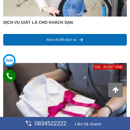
DỊCH VỤ GIẶT LÀ CHO KHÁCH SẠN
Xem chi tiết dịch vụ
Giá : 34,567 VNĐ
0834522222
Liên hệ nhanh