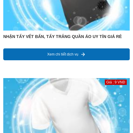
NHẬN TẨY VẾT BẨN, TẨY TRẮNG QUẦN ÁO UY TÍN GIÁ RẺ
Xem chi tiết dịch vụ
Giá : 9 VNĐ