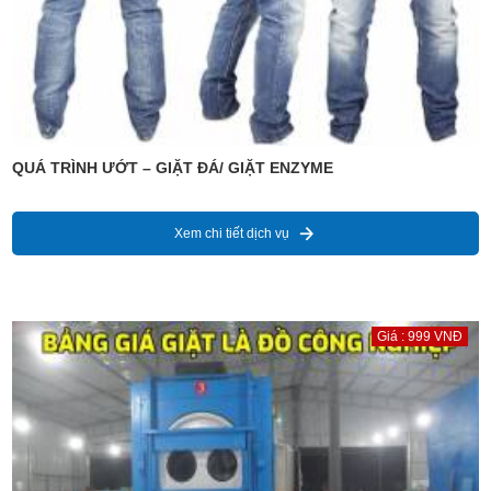
QUÁ TRÌNH ƯỚT – GIẶT ĐÁ/ GIẶT ENZYME
Xem chi tiết dịch vụ
Giá : 999 VNĐ