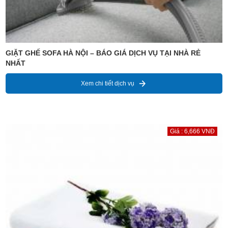
GIẶT GHẾ SOFA HÀ NỘI – BÁO GIÁ DỊCH VỤ TẠI NHÀ RẺ
NHẤT
Xem chi tiết dịch vụ
Giá : 6,666 VNĐ