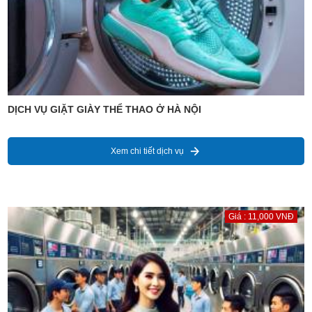
DỊCH VỤ GIẶT GIÀY THỂ THAO Ở HÀ NỘI
Xem chi tiết dịch vụ
Giá : 11,000 VNĐ