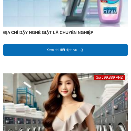
ĐỊA CHỈ DẬY NGHỀ GIẶT LÀ CHUYÊN NGHIỆP
Xem chi tiết dịch vụ
Giá : 99,889 VNĐ