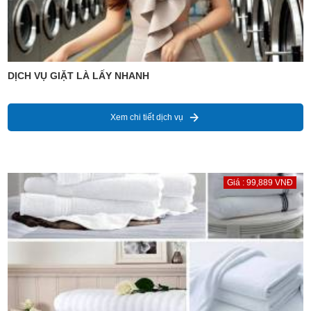
DỊCH VỤ GIẶT LÀ LẤY NHANH
Xem chi tiết dịch vụ
Giá : 99,889 VNĐ