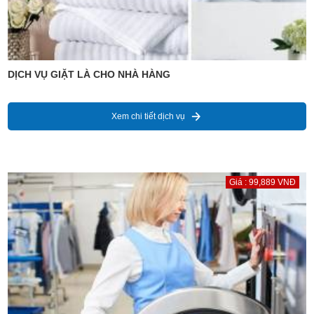
DỊCH VỤ GIẶT LÀ CHO NHÀ HÀNG
Xem chi tiết dịch vụ
Giá : 99,889 VNĐ