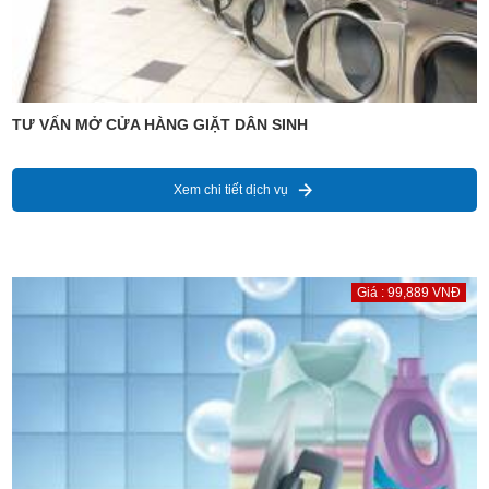
TƯ VẤN MỞ CỬA HÀNG GIẶT DÂN SINH
Xem chi tiết dịch vụ
Giá : 99,889 VNĐ