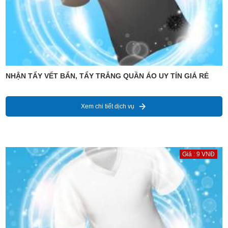
NHẬN TẨY VẾT BẨN, TẨY TRẮNG QUẦN ÁO UY TÍN GIÁ RẺ
Xem chi tiết dịch vụ
Giá : 9 VNĐ