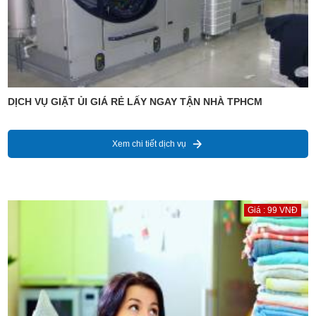
DỊCH VỤ GIẶT ỦI GIÁ RẺ LẤY NGAY TẬN NHÀ TPHCM
Xem chi tiết dịch vụ
Giá : 99 VNĐ