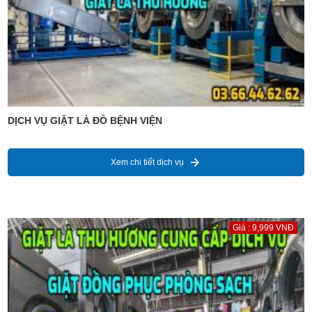
DỊCH VỤ GIẶT LÀ ĐỒ BỆNH VIỆN
Xem chi tiết dịch vụ
Giá : 9,999 VNĐ