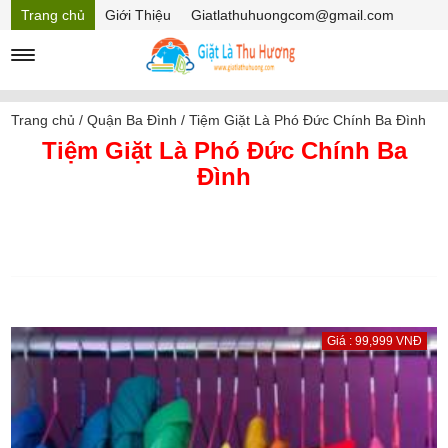
Trang chủ
Giới Thiệu
Giatlathuhuongcom@gmail.com
Hồ sơ năng lực
Mã Giảm giá
Trang chủ
/
Quận Ba Đình
/
Tiệm Giặt Là Phó Đức Chính Ba Đình
Tiệm Giặt Là Phó Đức Chính Ba
Đình
Giá : 99,999 VNĐ