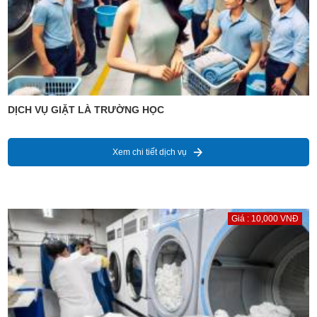
DỊCH VỤ GIẶT LÀ TRƯỜNG HỌC
Xem chi tiết dịch vụ
Giá : 10,000 VNĐ