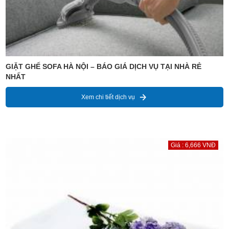
GIẶT GHẾ SOFA HÀ NỘI – BÁO GIÁ DỊCH VỤ TẠI NHÀ RẺ
NHẤT
Xem chi tiết dịch vụ
Giá : 6,666 VNĐ