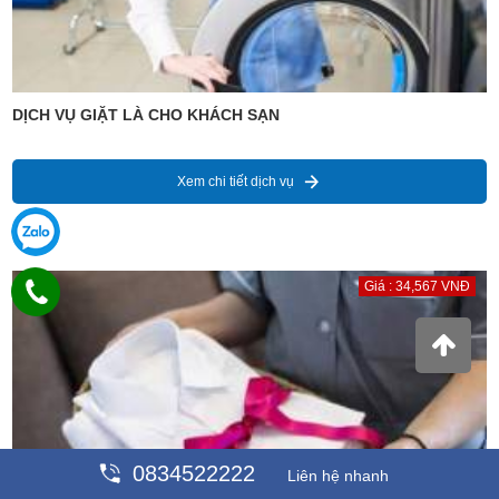
DỊCH VỤ GIẶT LÀ CHO KHÁCH SẠN
Xem chi tiết dịch vụ
Giá : 34,567 VNĐ
0834522222
Liên hệ nhanh