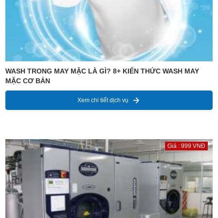
WASH TRONG MAY MẶC LÀ GÌ? 8+ KIẾN THỨC WASH MAY
MẶC CƠ BẢN
Xem chi tiết dịch vụ
Giá : 999 VNĐ