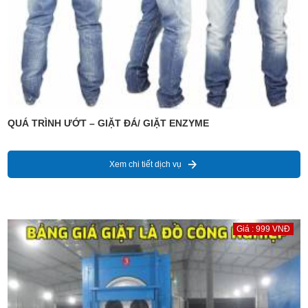
QUÁ TRÌNH ƯỚT – GIẶT ĐÁ/ GIẶT ENZYME
Xem chi tiết dịch vụ
Giá : 999 VNĐ