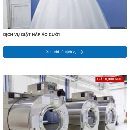
DỊCH VỤ GIẶT HẤP ÁO CƯỚI
Xem chi tiết dịch vụ
Giá : 8,888 VNĐ