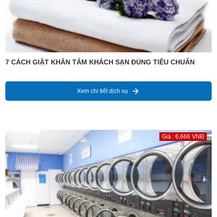
7 CÁCH GIẶT KHĂN TẮM KHÁCH SẠN ĐÚNG TIÊU CHUẨN
Xem chi tiết dịch vụ
Giá : 6,666 VNĐ