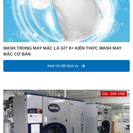
WASH TRONG MAY MẶC LÀ GÌ? 8+ KIẾN THỨC WASH MAY
MẶC CƠ BẢN
Xem chi tiết dịch vụ
Giá : 999 VNĐ