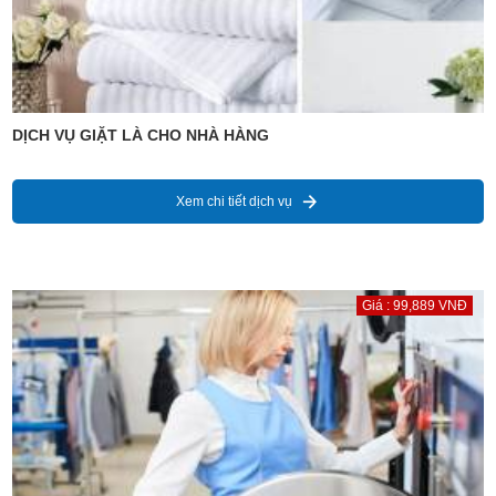
DỊCH VỤ GIẶT LÀ CHO NHÀ HÀNG
Xem chi tiết dịch vụ
Giá : 99,889 VNĐ