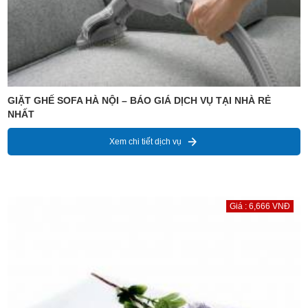
GIẶT GHẾ SOFA HÀ NỘI – BÁO GIÁ DỊCH VỤ TẠI NHÀ RẺ
NHẤT
Xem chi tiết dịch vụ
Giá : 6,666 VNĐ