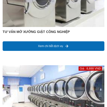
TƯ VẤN MỞ XƯỞNG GIẶT CÔNG NGHIỆP
Xem chi tiết dịch vụ
Giá : 8,888 VNĐ