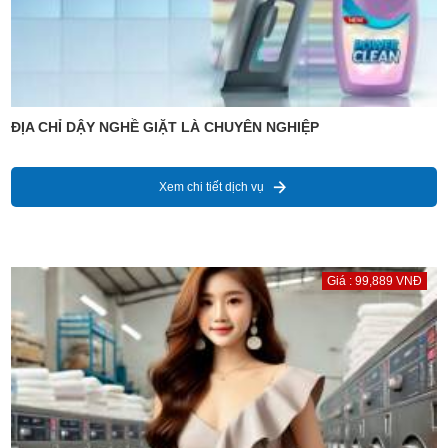
ĐỊA CHỈ DẬY NGHỀ GIẶT LÀ CHUYÊN NGHIỆP
Xem chi tiết dịch vụ
Giá : 99,889 VNĐ