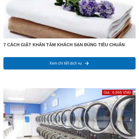
7 CÁCH GIẶT KHĂN TẮM KHÁCH SẠN ĐÚNG TIÊU CHUẨN
Xem chi tiết dịch vụ
Giá : 6,666 VNĐ