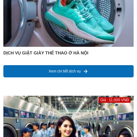
DỊCH VỤ GIẶT GIÀY THỂ THAO Ở HÀ NỘI
Xem chi tiết dịch vụ
Giá : 11,000 VNĐ