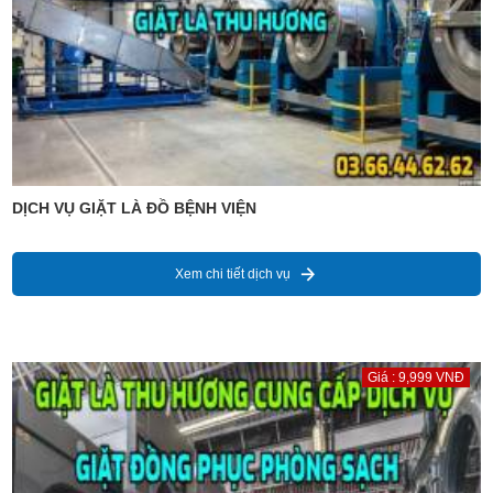
DỊCH VỤ GIẶT LÀ ĐỒ BỆNH VIỆN
Xem chi tiết dịch vụ
Giá : 9,999 VNĐ