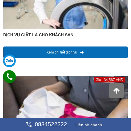
DỊCH VỤ GIẶT LÀ CHO KHÁCH SẠN
Xem chi tiết dịch vụ
Giá : 34,567 VNĐ
0834522222
Liên hệ nhanh