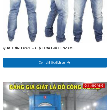
QUÁ TRÌNH ƯỚT – GIẶT ĐÁ/ GIẶT ENZYME
Xem chi tiết dịch vụ
Giá : 999 VNĐ