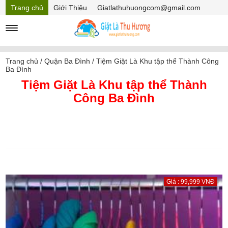
Trang chủ
Giới Thiệu
Giatlathuhuongcom@gmail.com
Hồ sơ năng lực
Mã Giảm giá
Trang chủ
/
Quận Ba Đình
/
Tiệm Giặt Là Khu tập thể Thành Công
Ba Đình
Tiệm Giặt Là Khu tập thể Thành
Công Ba Đình
Giá : 99,999 VNĐ