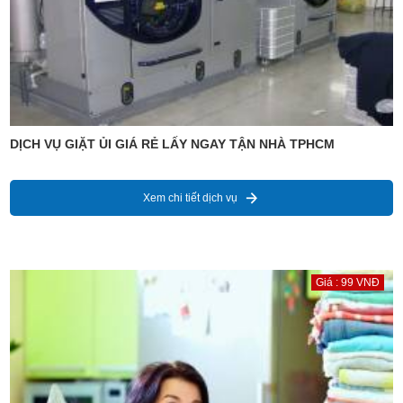
DỊCH VỤ GIẶT ỦI GIÁ RẺ LẤY NGAY TẬN NHÀ TPHCM
Xem chi tiết dịch vụ
Giá : 99 VNĐ