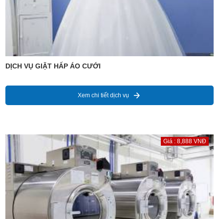
DỊCH VỤ GIẶT HẤP ÁO CƯỚI
Xem chi tiết dịch vụ
Giá : 8,888 VNĐ