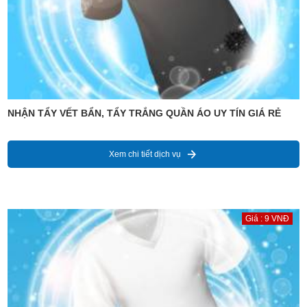
NHẬN TẨY VẾT BẨN, TẨY TRẮNG QUẦN ÁO UY TÍN GIÁ RẺ
Xem chi tiết dịch vụ
Giá : 9 VNĐ