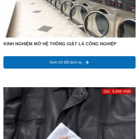
KINH NGHIỆM MỞ HỆ THỐNG GIẶT LÀ CÔNG NGHIỆP
Xem chi tiết dịch vụ
Giá : 9,999 VNĐ