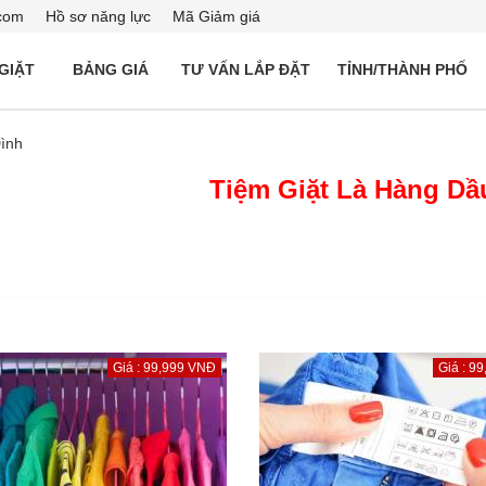
com
Hồ sơ năng lực
Mã Giảm giá
 GIẶT
BẢNG GIÁ
TƯ VẤN LẮP ĐẶT
TỈNH/THÀNH PHỐ
ình
Tiệm Giặt Là Hàng Dầ
Giá : 99,999 VNĐ
Giá : 9