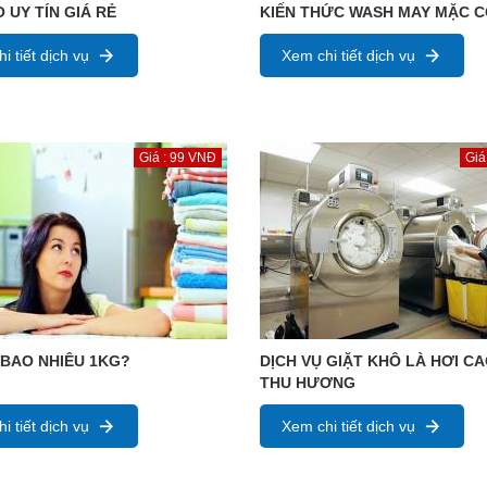
 UY TÍN GIÁ RẺ
KIẾN THỨC WASH MAY MẶC 
i tiết dịch vụ
Xem chi tiết dịch vụ
Giá : 99 VNĐ
Giá
 BAO NHIÊU 1KG?
DỊCH VỤ GIẶT KHÔ LÀ HƠI C
THU HƯƠNG
i tiết dịch vụ
Xem chi tiết dịch vụ