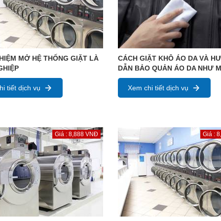
HIỆM MỞ HỆ THỐNG GIẶT LÀ
CÁCH GIẶT KHÔ ÁO DA VÀ H
GHIỆP
DẪN BẢO QUẢN ÁO DA NHƯ M
i tiết dịch vụ
Xem chi tiết dịch vụ
Giá : 8,888 VNĐ
Giá : 