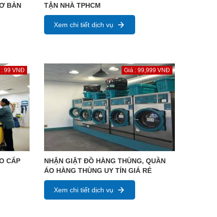
CƠ BẢN
TẬN NHÀ TPHCM
Xem chi tiết dịch vụ
 : 99 VNĐ
Giá : 99,999 VNĐ
AO CẤP
NHẬN GIẶT ĐỒ HÀNG THÙNG, QUẦN
ÁO HÀNG THÙNG UY TÍN GIÁ RẺ
Xem chi tiết dịch vụ