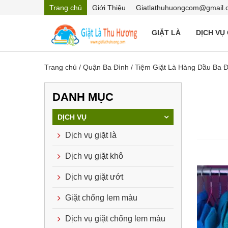
Trang chủ
Giới Thiệu
Giatlathuhuongcom@gmail.
GIẶT LÀ
DỊCH VỤ
Trang chủ
/
Quận Ba Đình
/
Tiệm Giặt Là Hàng Dầu Ba Đ
DANH MỤC
DỊCH VỤ
Dịch vụ giặt là
Dịch vụ giặt khô
Dịch vụ giặt ướt
Giặt chống lem màu
Dịch vụ giặt chống lem màu