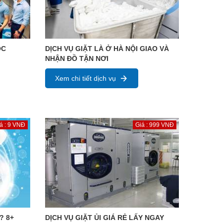
ỌC
DỊCH VỤ GIẶT LÀ Ở HÀ NỘI GIAO VÀ
NHẬN ĐỒ TẬN NƠI
Xem chi tiết dịch vụ
á : 9 VNĐ
Giá : 999 VNĐ
? 8+
DỊCH VỤ GIẶT ỦI GIÁ RẺ LẤY NGAY