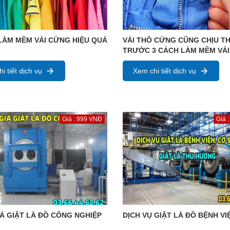
LÀM MỀM VẢI CỨNG HIỆU QUẢ
VẢI THÔ CỨNG CŨNG CHỊU T
TRƯỚC 3 CÁCH LÀM MỀM VẢI
i tiết dịch vụ
Xem chi tiết dịch vụ
Giá : 999 VNĐ
Giá 
Á GIẶT LÀ ĐỒ CÔNG NGHIỆP
DỊCH VỤ GIẶT LÀ ĐỒ BỆNH VI