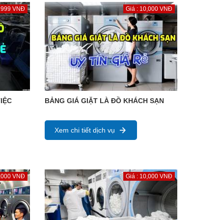
: 999 VNĐ
Giá : 10,000 VNĐ
IỆC
BẢNG GIÁ GIẶT LÀ ĐỒ KHÁCH SẠN
Xem chi tiết dịch vụ
1,000 VNĐ
Giá : 10,000 VNĐ