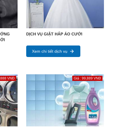
ƯỚNG
DỊCH VỤ GIẶT HẤP ÁO CƯỚI
ỚI
Xem chi tiết dịch vụ
8,888 VNĐ
Giá : 99,889 VNĐ