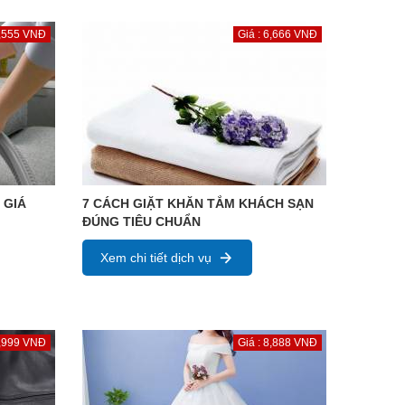
5,555 VNĐ
Giá : 6,666 VNĐ
 GIÁ
7 CÁCH GIẶT KHĂN TẮM KHÁCH SẠN
ĐÚNG TIÊU CHUẨN
Xem chi tiết dịch vụ
9,999 VNĐ
Giá : 8,888 VNĐ