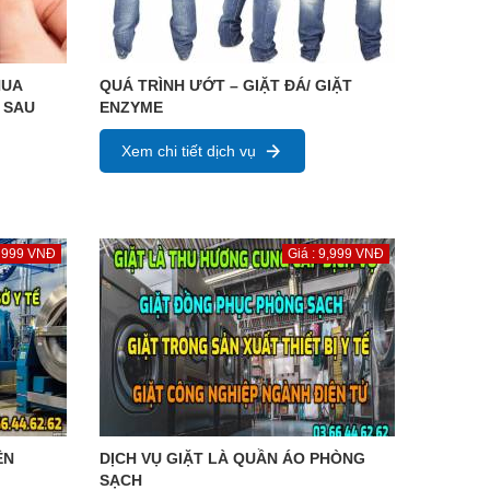
HUA
QUÁ TRÌNH ƯỚT – GIẶT ĐÁ/ GIẶT
 SAU
ENZYME
Xem chi tiết dịch vụ
: 999 VNĐ
Giá : 9,999 VNĐ
ỆN
DỊCH VỤ GIẶT LÀ QUẦN ÁO PHÒNG
SẠCH