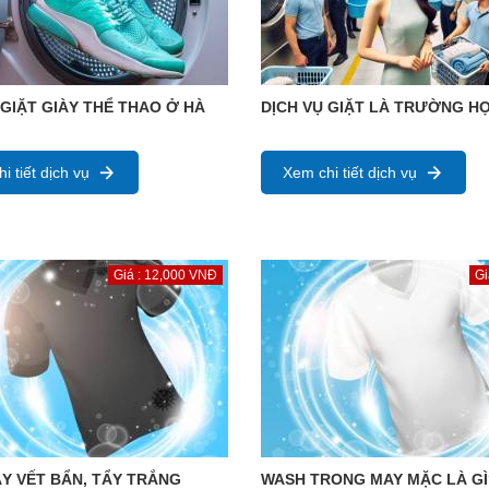
 GIẶT GIÀY THỂ THAO Ở HÀ
DỊCH VỤ GIẶT LÀ TRƯỜNG H
i tiết dịch vụ
Xem chi tiết dịch vụ
Giá : 12,000 VNĐ
Gi
Y VẾT BẨN, TẨY TRẮNG
WASH TRONG MAY MẶC LÀ GÌ