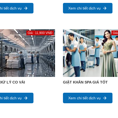
i tiết dịch vụ
Xem chi tiết dịch vụ
Giá : 11,900 VNĐ
Giá
 XỬ LÝ CO VẢI
GIẶT KHĂN SPA GIÁ TỐT
i tiết dịch vụ
Xem chi tiết dịch vụ