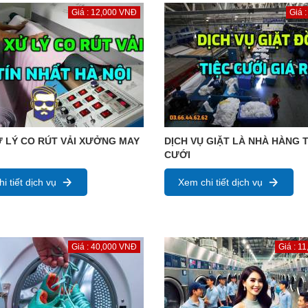
Giá : 12,000 VNĐ
Giá 
 LÝ CO RÚT VẢI XƯỞNG MAY
DỊCH VỤ GIẶT LÀ NHÀ HÀNG T
CƯỚI
i tiết dịch vụ
Xem chi tiết dịch vụ
Giá : 40,000 VNĐ
Giá : 1