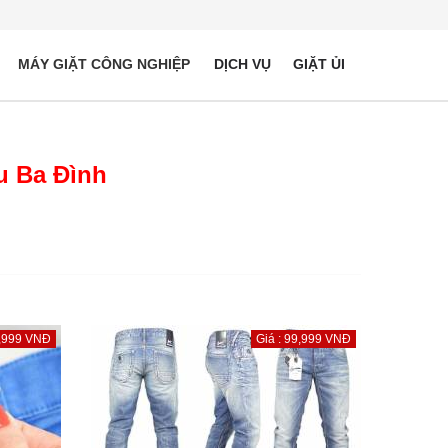
MÁY GIẶT CÔNG NGHIỆP
DỊCH VỤ
GIẶT ỦI
u Ba Đình
9,999 VNĐ
Giá : 99,999 VNĐ