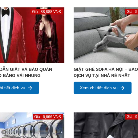
Giá : 88,888 VNĐ
Giá : 
DẪN GIẶT VÀ BẢO QUẢN
GIẶT GHẾ SOFA HÀ NỘI – BÁO
O BẰNG VẢI NHUNG
DỊCH VỤ TẠI NHÀ RẺ NHẤT
i tiết dịch vụ
Xem chi tiết dịch vụ
Giá : 6,666 VNĐ
Giá : 