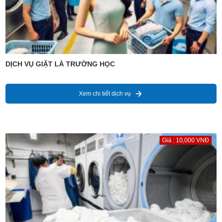
DỊCH VỤ GIẶT LÀ TRƯỜNG HỌC
Xem chi tiết dịch vụ
Giá : 10,000 VNĐ