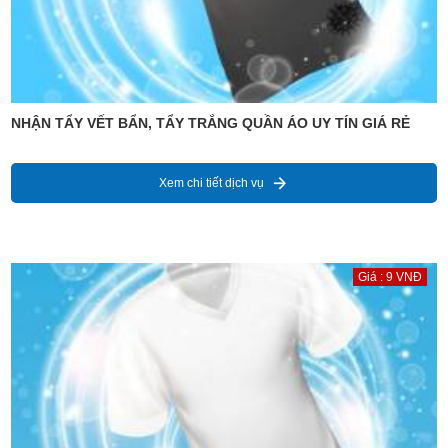
NHẬN TẨY VẾT BẨN, TẨY TRẮNG QUẦN ÁO UY TÍN GIÁ RẺ
Xem chi tiết dịch vụ
Giá : 9 VNĐ