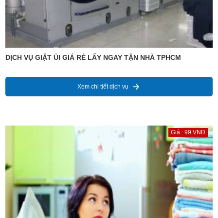
DỊCH VỤ GIẶT ỦI GIÁ RẺ LẤY NGAY TẬN NHÀ TPHCM
Xem chi tiết dịch vụ
Giá : 99 VNĐ