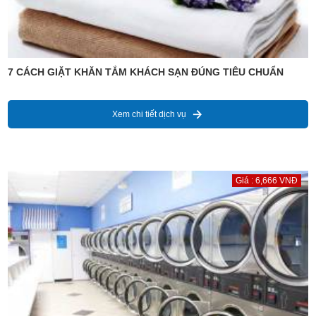
7 CÁCH GIẶT KHĂN TẮM KHÁCH SẠN ĐÚNG TIÊU CHUẨN
Xem chi tiết dịch vụ
Giá : 6,666 VNĐ