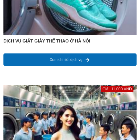
DỊCH VỤ GIẶT GIÀY THỂ THAO Ở HÀ NỘI
Xem chi tiết dịch vụ
Giá : 11,000 VNĐ