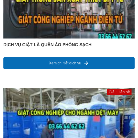
DỊCH VỤ GIẶT LÀ QUẦN ÁO PHÒNG SẠCH
Xem chi tiết dịch vụ
Giá : Liên hệ