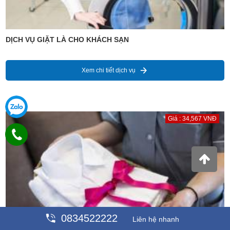
DỊCH VỤ GIẶT LÀ CHO KHÁCH SẠN
Xem chi tiết dịch vụ
Giá : 34,567 VNĐ
0834522222
Liên hệ nhanh