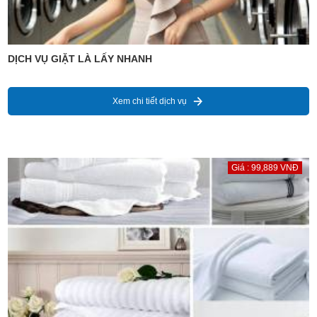
DỊCH VỤ GIẶT LÀ LẤY NHANH
Xem chi tiết dịch vụ
Giá : 99,889 VNĐ