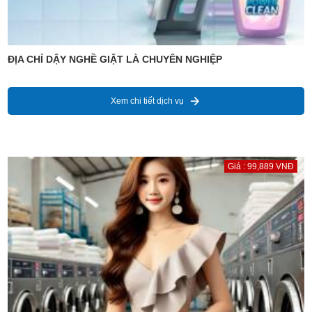
ĐỊA CHỈ DẬY NGHỀ GIẶT LÀ CHUYÊN NGHIỆP
Xem chi tiết dịch vụ
Giá : 99,889 VNĐ