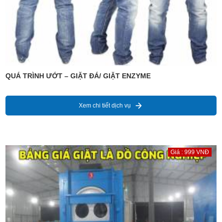
QUÁ TRÌNH ƯỚT – GIẶT ĐÁ/ GIẶT ENZYME
Xem chi tiết dịch vụ
Giá : 999 VNĐ