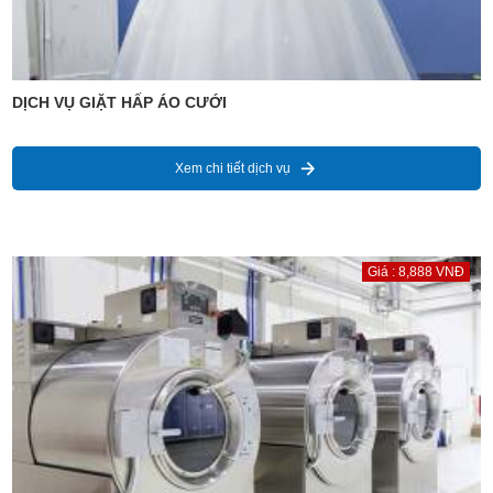
DỊCH VỤ GIẶT HẤP ÁO CƯỚI
Xem chi tiết dịch vụ
Giá : 8,888 VNĐ