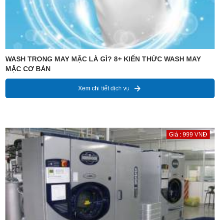
WASH TRONG MAY MẶC LÀ GÌ? 8+ KIẾN THỨC WASH MAY
MẶC CƠ BẢN
Xem chi tiết dịch vụ
Giá : 999 VNĐ