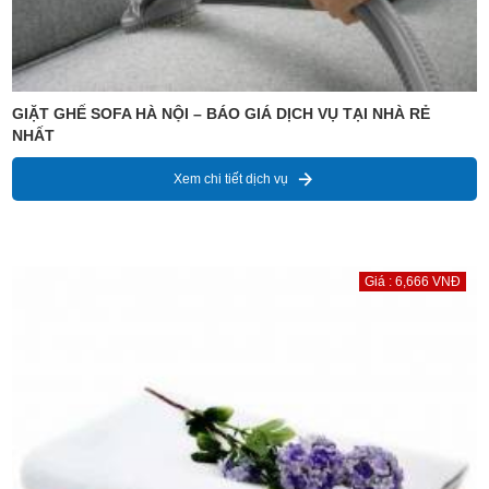
GIẶT GHẾ SOFA HÀ NỘI – BÁO GIÁ DỊCH VỤ TẠI NHÀ RẺ
NHẤT
Xem chi tiết dịch vụ
Giá : 6,666 VNĐ