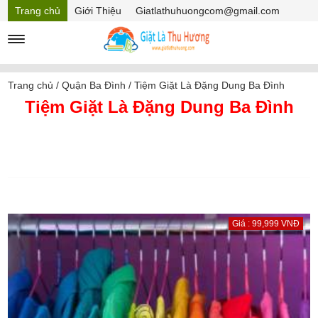
Trang chủ
Giới Thiệu
Giatlathuhuongcom@gmail.com
Hồ sơ năng lực
Mã Giảm giá
Trang chủ
/
Quận Ba Đình
/
Tiệm Giặt Là Đặng Dung Ba Đình
Tiệm Giặt Là Đặng Dung Ba Đình
Giá : 99,999 VNĐ