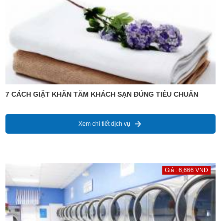
7 CÁCH GIẶT KHĂN TẮM KHÁCH SẠN ĐÚNG TIÊU CHUẨN
Xem chi tiết dịch vụ
Giá : 6,666 VNĐ