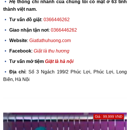
H
ệ thống chi nhánh của chúng tôi có mặt ở 63 tỉnh
thành việt nam.
Tư vấn đồ giặt
:
0366446262
Giao nhận tận nơi
:
0366446262
Website
:
Giatlathuhuong.com
Facebook
:
Giặt là thu hương
Tư vấn mở tiệm
Giặt là hà nội
Địa chỉ
: Số 3 Ngách 199/2 Phúc Lợi, Phúc Lợi, Long
Biên, Hà Nội
Giá : 99,999 VNĐ