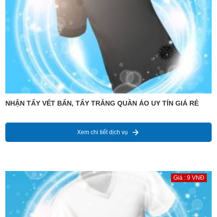
NHẬN TẨY VẾT BẨN, TẨY TRẮNG QUẦN ÁO UY TÍN GIÁ RẺ
Xem chi tiết dịch vụ
Giá : 9 VNĐ