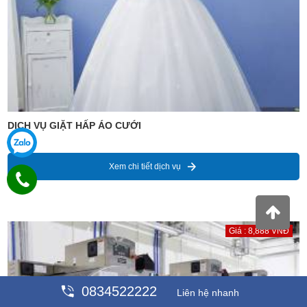
DỊCH VỤ GIẶT HẤP ÁO CƯỚI
Xem chi tiết dịch vụ
Giá : 8,888 VNĐ
0834522222
Liên hệ nhanh