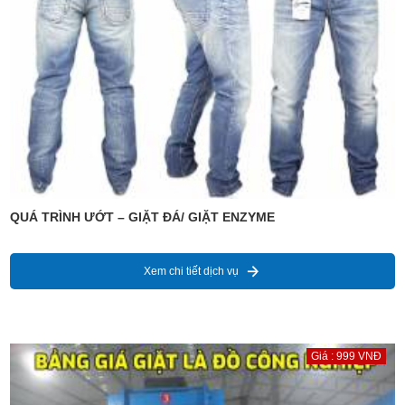
QUÁ TRÌNH ƯỚT – GIẶT ĐÁ/ GIẶT ENZYME
Xem chi tiết dịch vụ
Giá : 999 VNĐ