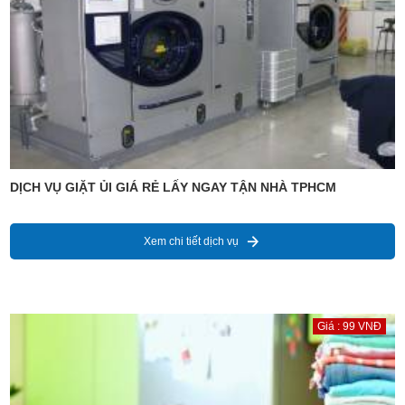
DỊCH VỤ GIẶT ỦI GIÁ RẺ LẤY NGAY TẬN NHÀ TPHCM
Xem chi tiết dịch vụ
Giá : 99 VNĐ