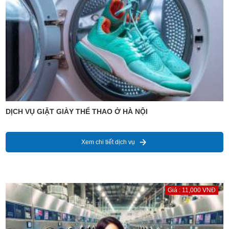
DỊCH VỤ GIẶT GIÀY THỂ THAO Ở HÀ NỘI
Xem chi tiết dịch vụ
Giá : 11,000 VNĐ