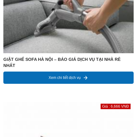
GIẶT GHẾ SOFA HÀ NỘI – BÁO GIÁ DỊCH VỤ TẠI NHÀ RẺ
NHẤT
Xem chi tiết dịch vụ
Giá : 6,666 VNĐ