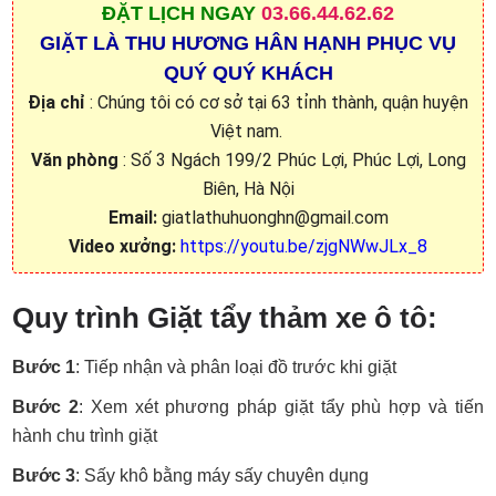
ĐẶT
LỊCH NGAY
03.66.44.62.62
GIẶT LÀ THU HƯƠNG HÂN HẠNH PHỤC VỤ
QUÝ QUÝ KHÁCH
Địa chỉ
: Chúng tôi có cơ sở tại 63 tỉnh thành, quận huyện
Việt nam.
Văn phòng
: Số 3 Ngách 199/2 Phúc Lợi, Phúc Lợi, Long
Biên, Hà Nội
Email:
giatlathuhuonghn@gmail.com
Video xưởng:
https://youtu.be/zjgNWwJLx_8
Quy trình Giặt tẩy thảm xe ô tô:
Bước 1
: Tiếp nhận và phân loại đồ trước khi giặt
Bước 2
: Xem xét phương pháp giặt tẩy phù hợp và tiến
hành chu trình giặt
Bước 3
: Sấy khô bằng máy sấy chuyên dụng