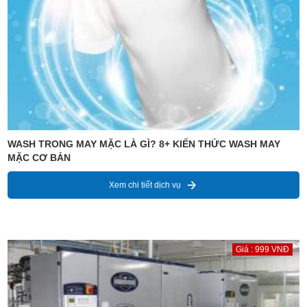
WASH TRONG MAY MẶC LÀ GÌ? 8+ KIẾN THỨC WASH MAY
MẶC CƠ BẢN
Xem chi tiết dịch vụ
Giá : 999 VNĐ