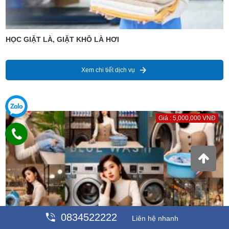
HỌC GIẶT LÀ, GIẶT KHÔ LÀ HƠI
Xem chi tiết dịch vụ
Giá : 5,000,000 VNĐ
0834522222
Liên hệ nhanh