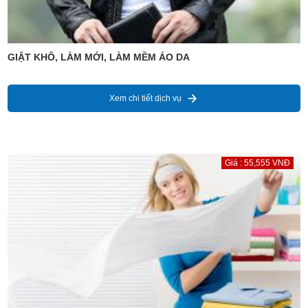
GIẶT KHÔ, LÀM MỚI, LÀM MỀM ÁO DA
Xem chi tiết dịch vụ
Giá : 55,555 VNĐ