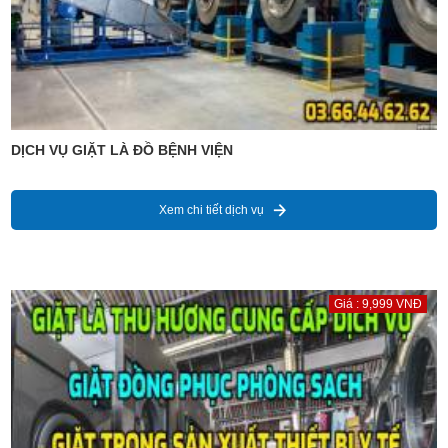
DỊCH VỤ GIẶT LÀ ĐỒ BỆNH VIỆN
Xem chi tiết dịch vụ
Giá : 9,999 VNĐ