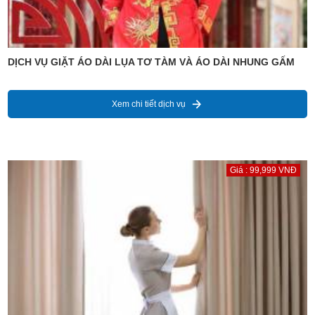
DỊCH VỤ GIẶT ÁO DÀI LỤA TƠ TÀM VÀ ÁO DÀI NHUNG GẤM
Xem chi tiết dịch vụ
Giá : 99,999 VNĐ