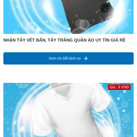
NHẬN TẨY VẾT BẨN, TẨY TRẮNG QUẦN ÁO UY TÍN GIÁ RẺ
Xem chi tiết dịch vụ
Giá : 9 VNĐ