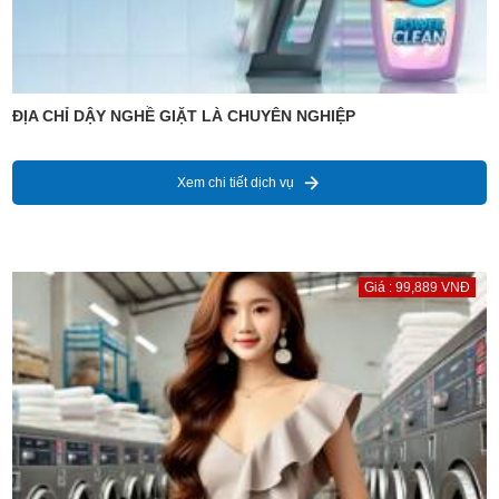
ĐỊA CHỈ DẬY NGHỀ GIẶT LÀ CHUYÊN NGHIỆP
Xem chi tiết dịch vụ
Giá : 99,889 VNĐ