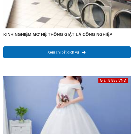
KINH NGHIỆM MỞ HỆ THỐNG GIẶT LÀ CÔNG NGHIỆP
Xem chi tiết dịch vụ
Giá : 8,888 VNĐ