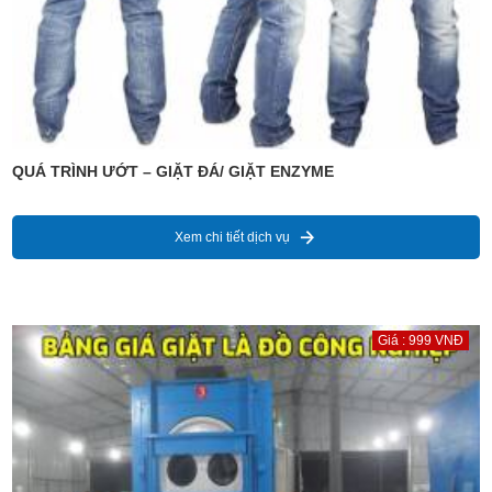
QUÁ TRÌNH ƯỚT – GIẶT ĐÁ/ GIẶT ENZYME
Xem chi tiết dịch vụ
Giá : 999 VNĐ