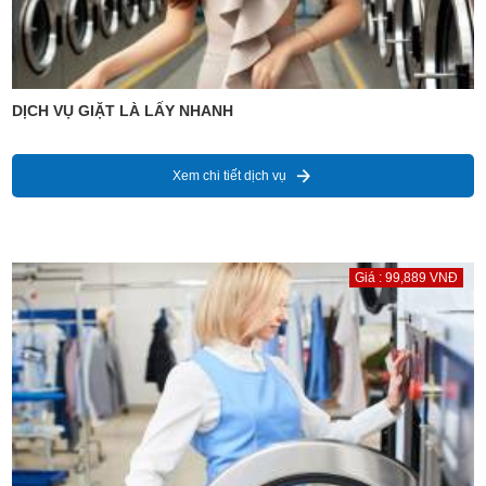
DỊCH VỤ GIẶT LÀ LẤY NHANH
Xem chi tiết dịch vụ
Giá : 99,889 VNĐ