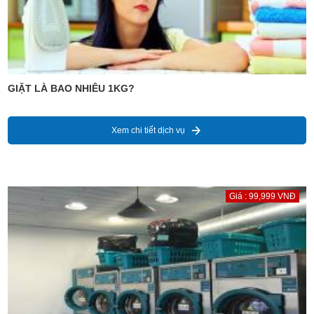
GIẶT LÀ BAO NHIÊU 1KG?
Xem chi tiết dịch vụ
Giá : 99,999 VNĐ