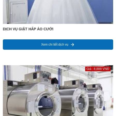
DỊCH VỤ GIẶT HẤP ÁO CƯỚI
Xem chi tiết dịch vụ
Giá : 8,888 VNĐ