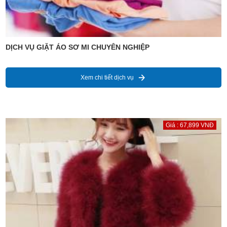
DỊCH VỤ GIẶT ÁO SƠ MI CHUYÊN NGHIỆP
Xem chi tiết dịch vụ
Giá : 67,899 VNĐ