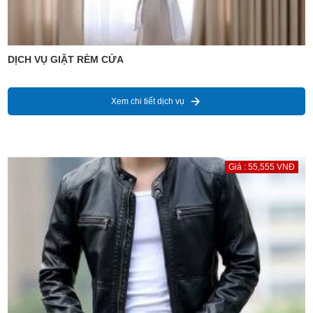
DỊCH VỤ GIẶT RÈM CỬA
Xem chi tiết dịch vụ
Giá : 55,555 VNĐ