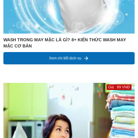
WASH TRONG MAY MẶC LÀ GÌ? 8+ KIẾN THỨC WASH MAY
MẶC CƠ BẢN
Xem chi tiết dịch vụ
Giá : 99 VNĐ