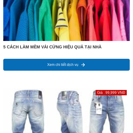
5 CÁCH LÀM MỀM VẢI CỨNG HIỆU QUẢ TẠI NHÀ
Xem chi tiết dịch vụ
Giá : 99,999 VNĐ