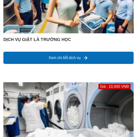
DỊCH VỤ GIẶT LÀ TRƯỜNG HỌC
Xem chi tiết dịch vụ
Giá : 10,000 VNĐ