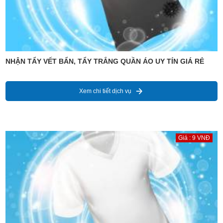
NHẬN TẨY VẾT BẨN, TẨY TRẮNG QUẦN ÁO UY TÍN GIÁ RẺ
Xem chi tiết dịch vụ
Giá : 9 VNĐ