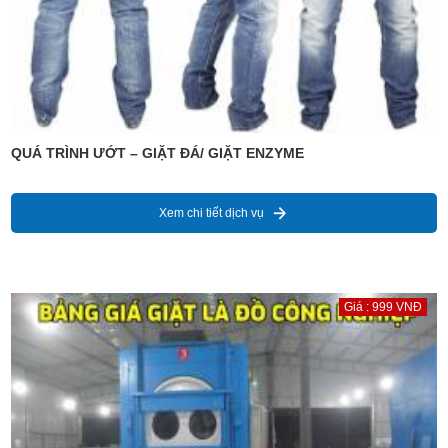
QUÁ TRÌNH ƯỚT – GIẶT ĐÁ/ GIẶT ENZYME
Xem chi tiết dịch vụ
Giá : 999 VNĐ