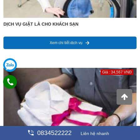
DỊCH VỤ GIẶT LÀ CHO KHÁCH SẠN
Xem chi tiết dịch vụ
Giá : 34,567 VNĐ
0834522222
Liên hệ nhanh