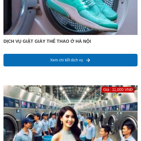
DỊCH VỤ GIẶT GIÀY THỂ THAO Ở HÀ NỘI
Xem chi tiết dịch vụ
Giá : 11,000 VNĐ