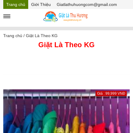
Trang chủ
Giới Thiệu
Giatlathuhuongcom@gmail.com
Hồ sơ năng lực
Mã Giảm giá
Trang chủ
/
Giặt Là Theo KG
Giặt Là Theo KG
Giá : 99,999 VNĐ