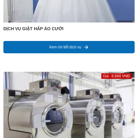
DỊCH VỤ GIẶT HẤP ÁO CƯỚI
Xem chi tiết dịch vụ
Giá : 8,888 VNĐ