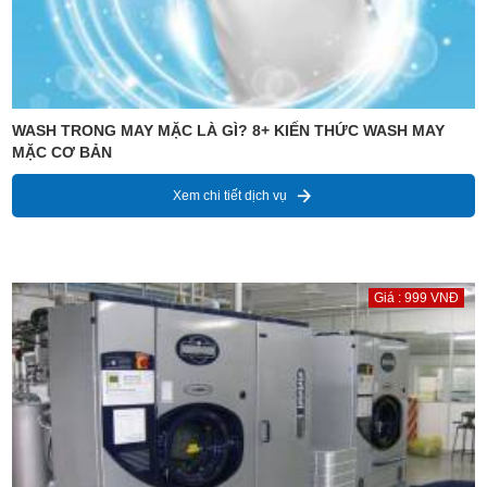
WASH TRONG MAY MẶC LÀ GÌ? 8+ KIẾN THỨC WASH MAY
MẶC CƠ BẢN
Xem chi tiết dịch vụ
Giá : 999 VNĐ