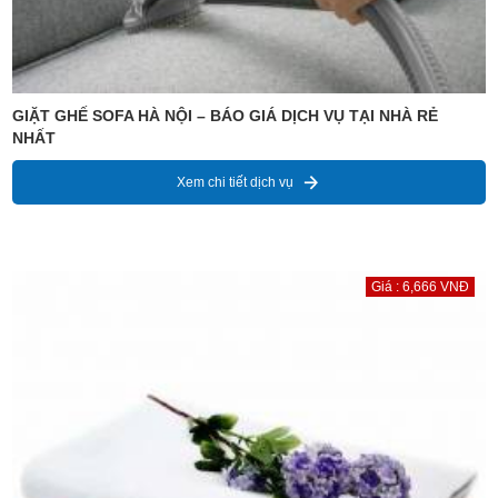
GIẶT GHẾ SOFA HÀ NỘI – BÁO GIÁ DỊCH VỤ TẠI NHÀ RẺ
NHẤT
Xem chi tiết dịch vụ
Giá : 6,666 VNĐ