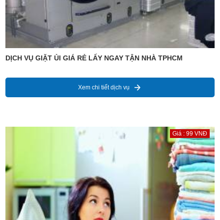
DỊCH VỤ GIẶT ỦI GIÁ RẺ LẤY NGAY TẬN NHÀ TPHCM
Xem chi tiết dịch vụ
Giá : 99 VNĐ