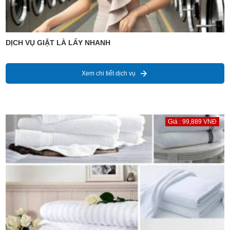
DỊCH VỤ GIẶT LÀ LẤY NHANH
Xem chi tiết dịch vụ
Giá : 99,889 VNĐ