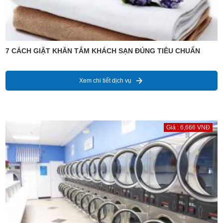
7 CÁCH GIẶT KHĂN TẮM KHÁCH SẠN ĐÚNG TIÊU CHUẨN
Xem chi tiết dịch vụ
Giá : 6,666 VNĐ