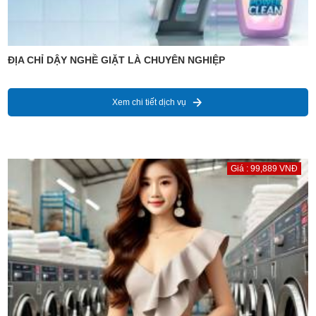
ĐỊA CHỈ DẬY NGHỀ GIẶT LÀ CHUYÊN NGHIỆP
Xem chi tiết dịch vụ
Giá : 99,889 VNĐ