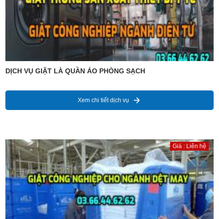
DỊCH VỤ GIẶT LÀ QUẦN ÁO PHÒNG SẠCH
Xem chi tiết dịch vụ
Giá : Liên hệ