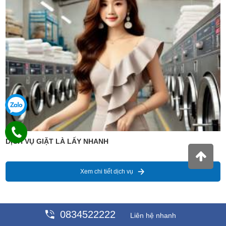
DỊCH VỤ GIẶT LÀ LẤY NHANH
Xem chi tiết dịch vụ
0834522222
Liên hệ nhanh
Giá : 99,889 VNĐ