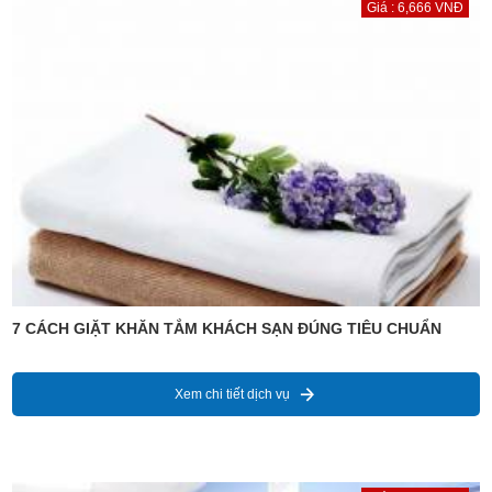
Giá : 6,666 VNĐ
7 CÁCH GIẶT KHĂN TẮM KHÁCH SẠN ĐÚNG TIÊU CHUẨN
Xem chi tiết dịch vụ