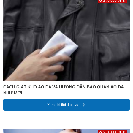
Giá : 9,999 VNĐ
CÁCH GIẶT KHÔ ÁO DA VÀ HƯỚNG DẪN BẢO QUẢN ÁO DA
NHƯ MỚI
Xem chi tiết dịch vụ
Giá : 8,888 VNĐ