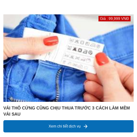
Giá : 99,999 VNĐ
VẢI THÔ CỨNG CŨNG CHỊU THUA TRƯỚC 3 CÁCH LÀM MỀM
VẢI SAU
Xem chi tiết dịch vụ