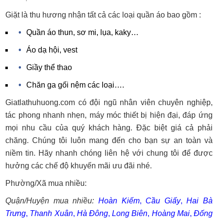
Giặt là thu hương nhận tất cả các loại quần áo bao gồm :
Quần áo thun, sơ mi, lụa, kaky…
Áo dạ hội, vest
Giầy thể thao
Chăn ga gối nệm các loại….
Giatlathuhuong.com có đội ngũ nhân viên chuyên nghiệp,
tác phong nhanh nhẹn, máy móc thiết bị hiện đại, đáp ứng
mọi nhu cầu của quý khách hàng. Đặc biệt giá cả phải
chăng. Chúng tôi luôn mang đến cho bạn sự an toàn và
niềm tin. Hãy nhanh chóng liên hệ với chung tôi để được
hưởng các chế độ khuyến mãi ưu đãi nhé.
Phường/Xã mua nhiều:
Quận/Huyện mua nhiều:
Hoàn Kiếm
,
Cầu Giấy
,
Hai Bà
Trưng
,
Thanh Xuân
,
Hà Đông
,
Long Biên
,
Hoàng Mai
,
Đống