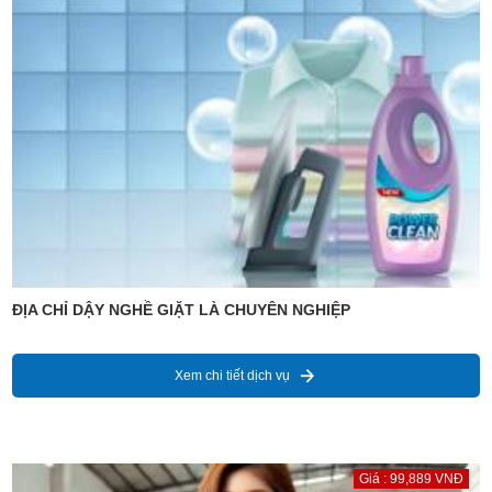
ĐỊA CHỈ DẬY NGHỀ GIẶT LÀ CHUYÊN NGHIỆP
Xem chi tiết dịch vụ
Giá : 99,889 VNĐ