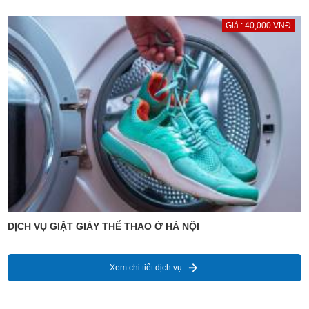
Giá : 40,000 VNĐ
DỊCH VỤ GIẶT GIÀY THỂ THAO Ở HÀ NỘI
Xem chi tiết dịch vụ