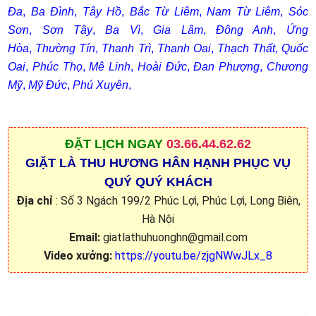
Đa
,
Ba Đình
,
Tây Hồ
,
Bắc Từ Liêm
,
Nam Từ Liêm
,
Sóc
Sơn
,
Sơn Tây
,
Ba Vì
,
Gia Lâm
,
Đông Anh
,
Ứng
Hòa
,
Thường Tín
,
Thanh Trì
,
Thanh Oai
,
Thạch Thất
,
Quốc
Oai
,
Phúc Thọ
,
Mê Linh
,
Hoài Đức
,
Đan Phượng
,
Chương
Mỹ
,
Mỹ Đức
,
Phú Xuyên
,
ĐẶT
LỊCH NGAY
03.66.44.62.62
GIẶT LÀ THU HƯƠNG HÂN HẠNH PHỤC VỤ
QUÝ QUÝ KHÁCH
Địa chỉ
: Số 3 Ngách 199/2 Phúc Lợi, Phúc Lợi, Long Biên,
Hà Nội
Email:
giatlathuhuonghn@gmail.com
Video xưởng:
https://youtu.be/zjgNWwJLx_8