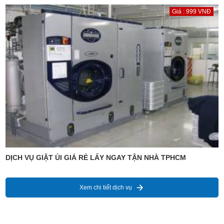
Giá : 999 VNĐ
DỊCH VỤ GIẶT ỦI GIÁ RẺ LẤY NGAY TẬN NHÀ TPHCM
Xem chi tiết dịch vụ