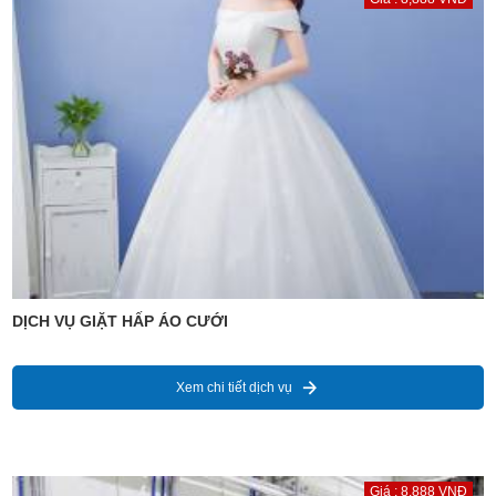
DỊCH VỤ GIẶT HẤP ÁO CƯỚI
Xem chi tiết dịch vụ
Giá : 8,888 VNĐ