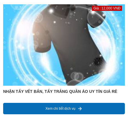
Giá : 12,000 VNĐ
NHẬN TẨY VẾT BẨN, TẨY TRẮNG QUẦN ÁO UY TÍN GIÁ RẺ
Xem chi tiết dịch vụ