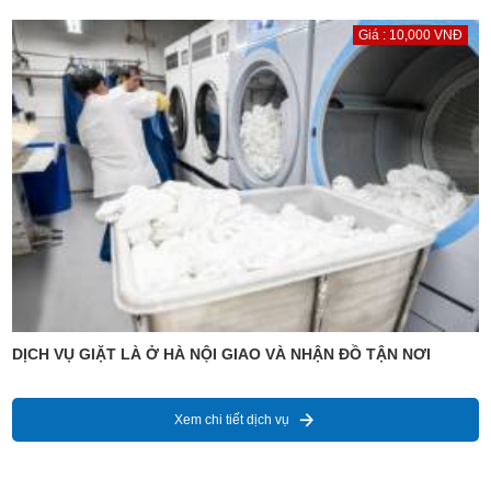
Giá : 10,000 VNĐ
DỊCH VỤ GIẶT LÀ Ở HÀ NỘI GIAO VÀ NHẬN ĐỒ TẬN NƠI
Xem chi tiết dịch vụ