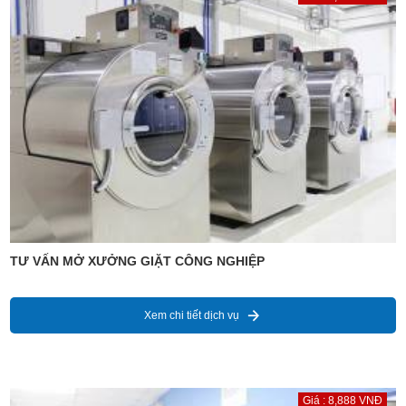
TƯ VẤN MỞ XƯỞNG GIẶT CÔNG NGHIỆP
Xem chi tiết dịch vụ
Giá : 8,888 VNĐ