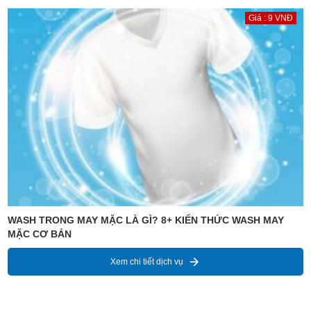
Giá : 9 VNĐ
WASH TRONG MAY MẶC LÀ GÌ? 8+ KIẾN THỨC WASH MAY
MẶC CƠ BẢN
Xem chi tiết dịch vụ