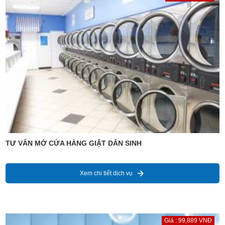
TƯ VẤN MỞ CỬA HÀNG GIẶT DÂN SINH
Xem chi tiết dịch vụ
Giá : 99,889 VNĐ