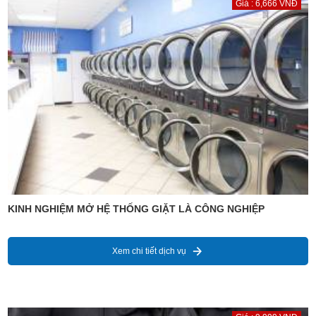
Giá : 6,666 VNĐ
KINH NGHIỆM MỞ HỆ THỐNG GIẶT LÀ CÔNG NGHIỆP
Xem chi tiết dịch vụ