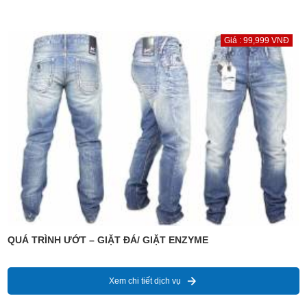
Giá : 99,999 VNĐ
QUÁ TRÌNH ƯỚT – GIẶT ĐÁ/ GIẶT ENZYME
Xem chi tiết dịch vụ