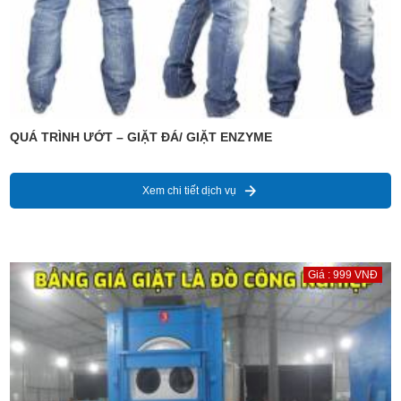
QUÁ TRÌNH ƯỚT – GIẶT ĐÁ/ GIẶT ENZYME
Xem chi tiết dịch vụ
Giá : 999 VNĐ