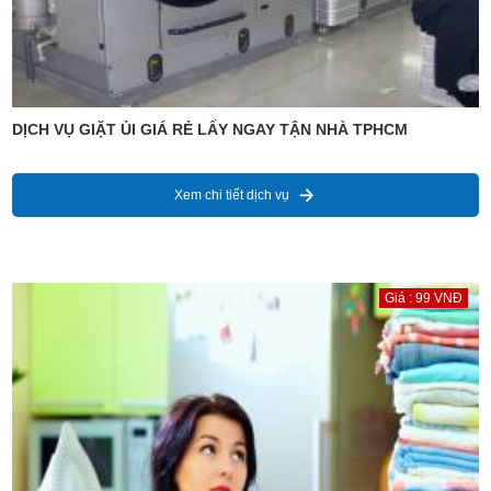
DỊCH VỤ GIẶT ỦI GIÁ RẺ LẤY NGAY TẬN NHÀ TPHCM
Xem chi tiết dịch vụ
Giá : 99 VNĐ