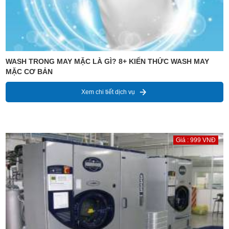
WASH TRONG MAY MẶC LÀ GÌ? 8+ KIẾN THỨC WASH MAY
MẶC CƠ BẢN
Xem chi tiết dịch vụ
Giá : 999 VNĐ