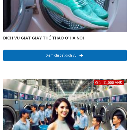
DỊCH VỤ GIẶT GIÀY THỂ THAO Ở HÀ NỘI
Xem chi tiết dịch vụ
Giá : 11,000 VNĐ