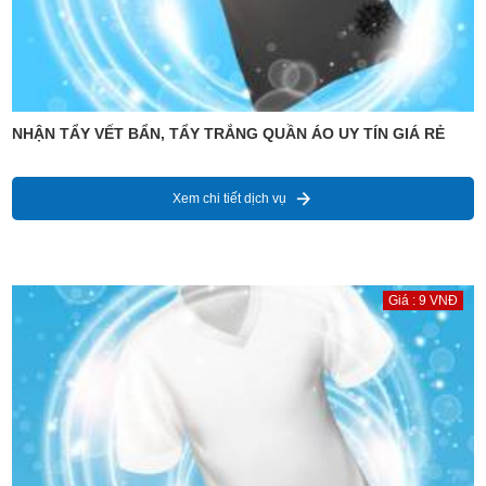
NHẬN TẨY VẾT BẨN, TẨY TRẮNG QUẦN ÁO UY TÍN GIÁ RẺ
Xem chi tiết dịch vụ
Giá : 9 VNĐ