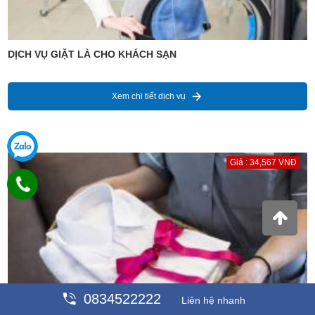
DỊCH VỤ GIẶT LÀ CHO KHÁCH SẠN
Xem chi tiết dịch vụ
Giá : 34,567 VNĐ
0834522222
Liên hệ nhanh