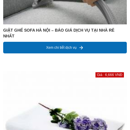
GIẶT GHẾ SOFA HÀ NỘI – BÁO GIÁ DỊCH VỤ TẠI NHÀ RẺ
NHẤT
Xem chi tiết dịch vụ
Giá : 6,666 VNĐ