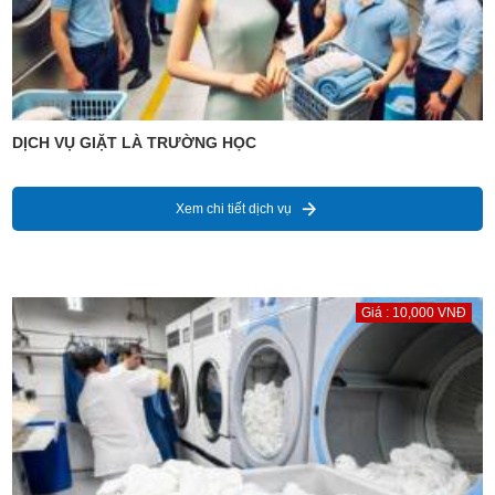
DỊCH VỤ GIẶT LÀ TRƯỜNG HỌC
Xem chi tiết dịch vụ
Giá : 10,000 VNĐ