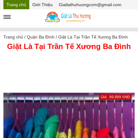
Trang chủ
Giới Thiệu
Giatlathuhuongcom@gmail.com
Hồ sơ năng lực
Mã Giảm giá
Trang chủ
/
Quận Ba Đình
/
Giặt Là Tại Trần Tế Xương Ba Đình
Giặt Là Tại Trần Tế Xương Ba Đình
Giá : 99,999 VNĐ