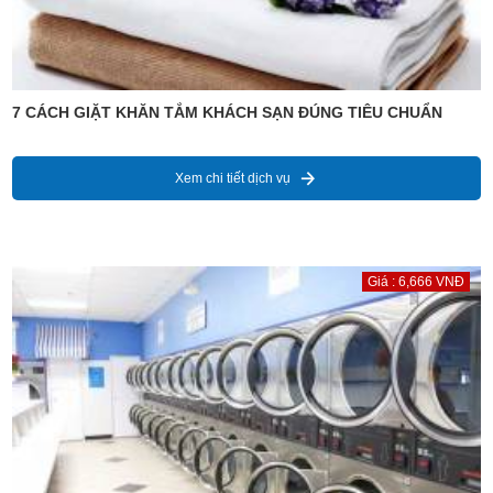
7 CÁCH GIẶT KHĂN TẮM KHÁCH SẠN ĐÚNG TIÊU CHUẨN
Xem chi tiết dịch vụ
Giá : 6,666 VNĐ