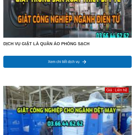
DỊCH VỤ GIẶT LÀ QUẦN ÁO PHÒNG SẠCH
Xem chi tiết dịch vụ
Giá : Liên hệ