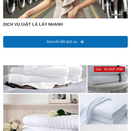
DỊCH VỤ GIẶT LÀ LẤY NHANH
Xem chi tiết dịch vụ
Giá : 99,889 VNĐ