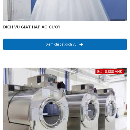
DỊCH VỤ GIẶT HẤP ÁO CƯỚI
Xem chi tiết dịch vụ
Giá : 8,888 VNĐ