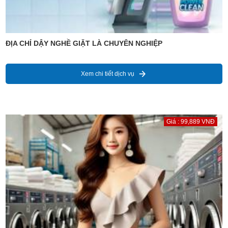
ĐỊA CHỈ DẬY NGHỀ GIẶT LÀ CHUYÊN NGHIỆP
Xem chi tiết dịch vụ
Giá : 99,889 VNĐ