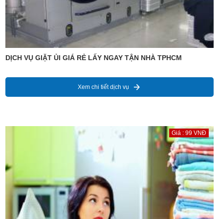
DỊCH VỤ GIẶT ỦI GIÁ RẺ LẤY NGAY TẬN NHÀ TPHCM
Xem chi tiết dịch vụ
Giá : 99 VNĐ