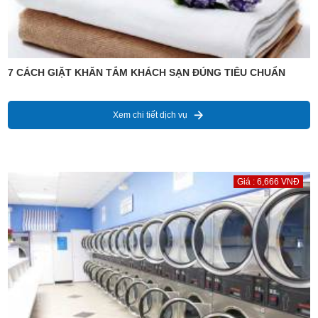
7 CÁCH GIẶT KHĂN TẮM KHÁCH SẠN ĐÚNG TIÊU CHUẨN
Xem chi tiết dịch vụ
Giá : 6,666 VNĐ