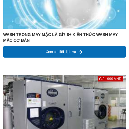
WASH TRONG MAY MẶC LÀ GÌ? 8+ KIẾN THỨC WASH MAY
MẶC CƠ BẢN
Xem chi tiết dịch vụ
Giá : 999 VNĐ