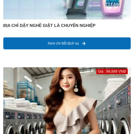
ĐỊA CHỈ DẬY NGHỀ GIẶT LÀ CHUYÊN NGHIỆP
Xem chi tiết dịch vụ
Giá : 99,889 VNĐ