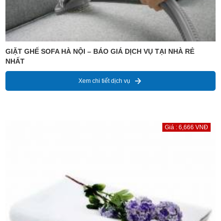
GIẶT GHẾ SOFA HÀ NỘI – BÁO GIÁ DỊCH VỤ TẠI NHÀ RẺ
NHẤT
Xem chi tiết dịch vụ
Giá : 6,666 VNĐ