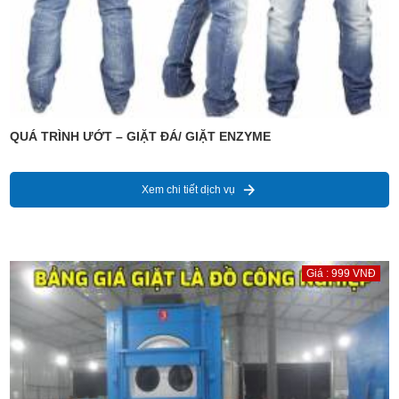
QUÁ TRÌNH ƯỚT – GIẶT ĐÁ/ GIẶT ENZYME
Xem chi tiết dịch vụ
Giá : 999 VNĐ