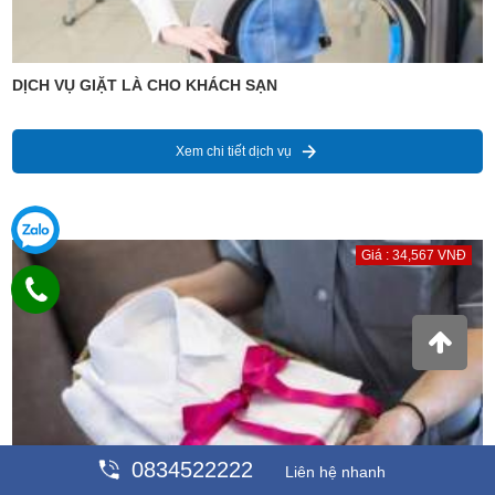
DỊCH VỤ GIẶT LÀ CHO KHÁCH SẠN
Xem chi tiết dịch vụ
Giá : 34,567 VNĐ
0834522222
Liên hệ nhanh