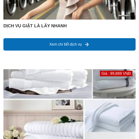
DỊCH VỤ GIẶT LÀ LẤY NHANH
Xem chi tiết dịch vụ
Giá : 99,889 VNĐ