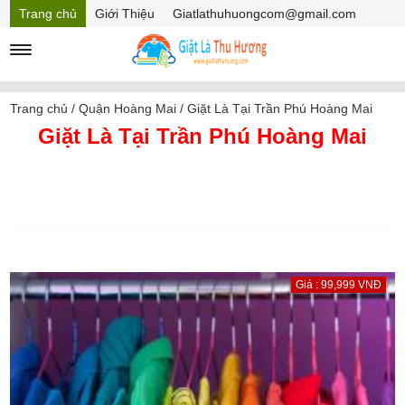
Trang chủ
Giới Thiệu
Giatlathuhuongcom@gmail.com
Hồ sơ năng lực
Mã Giảm giá
Trang chủ
/
Quận Hoàng Mai
/
Giặt Là Tại Trần Phú Hoàng Mai
Giặt Là Tại Trần Phú Hoàng Mai
Giá : 99,999 VNĐ