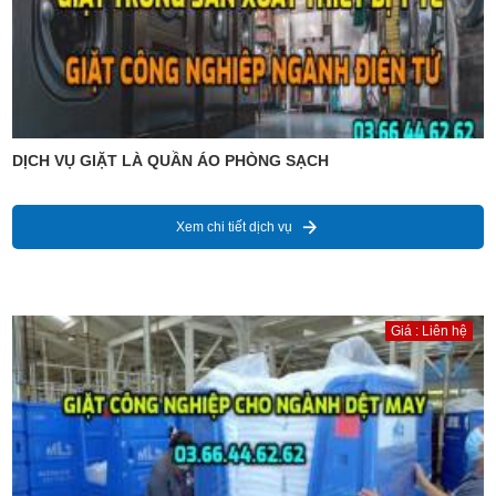
DỊCH VỤ GIẶT LÀ QUẦN ÁO PHÒNG SẠCH
Xem chi tiết dịch vụ
Giá : Liên hệ