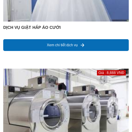
DỊCH VỤ GIẶT HẤP ÁO CƯỚI
Xem chi tiết dịch vụ
Giá : 8,888 VNĐ