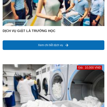
DỊCH VỤ GIẶT LÀ TRƯỜNG HỌC
Xem chi tiết dịch vụ
Giá : 10,000 VNĐ