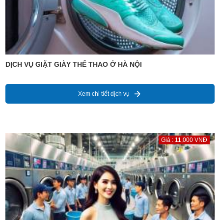
DỊCH VỤ GIẶT GIÀY THỂ THAO Ở HÀ NỘI
Xem chi tiết dịch vụ
Giá : 11,000 VNĐ