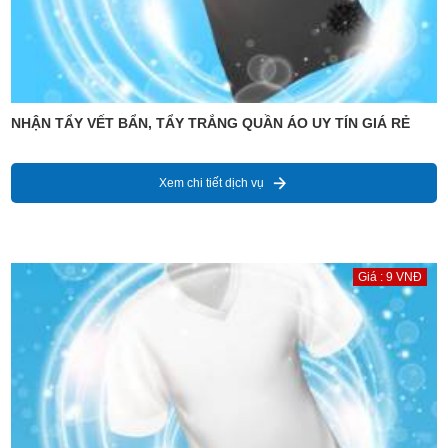
NHẬN TẨY VẾT BẨN, TẨY TRẮNG QUẦN ÁO UY TÍN GIÁ RẺ
Xem chi tiết dịch vụ
Giá : 9 VNĐ