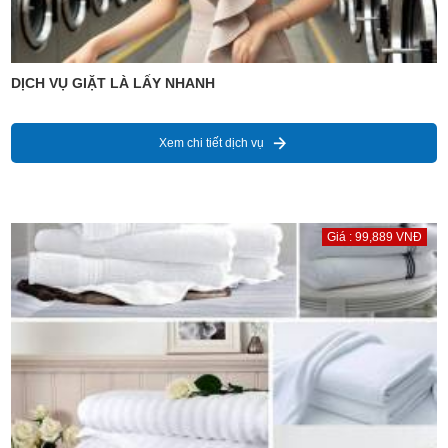
DỊCH VỤ GIẶT LÀ LẤY NHANH
Xem chi tiết dịch vụ
Giá : 99,889 VNĐ