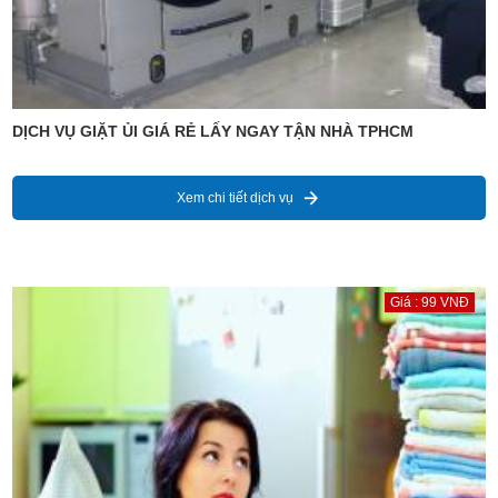
DỊCH VỤ GIẶT ỦI GIÁ RẺ LẤY NGAY TẬN NHÀ TPHCM
Xem chi tiết dịch vụ
Giá : 99 VNĐ