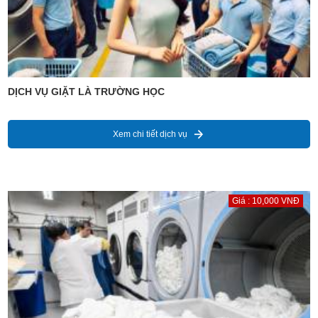
DỊCH VỤ GIẶT LÀ TRƯỜNG HỌC
Xem chi tiết dịch vụ
Giá : 10,000 VNĐ