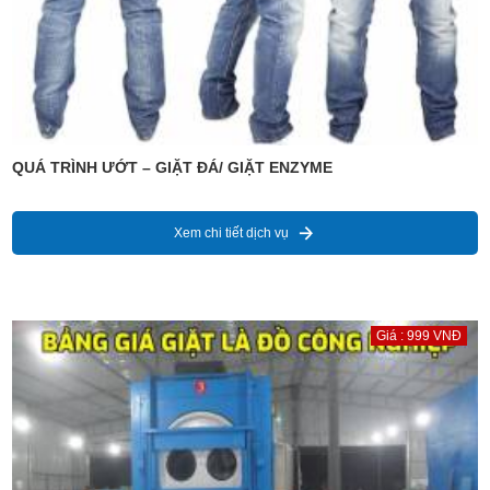
QUÁ TRÌNH ƯỚT – GIẶT ĐÁ/ GIẶT ENZYME
Xem chi tiết dịch vụ
Giá : 999 VNĐ