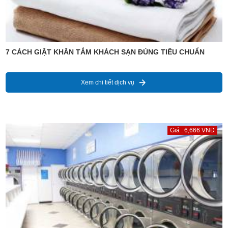
7 CÁCH GIẶT KHĂN TẮM KHÁCH SẠN ĐÚNG TIÊU CHUẨN
Xem chi tiết dịch vụ
Giá : 6,666 VNĐ