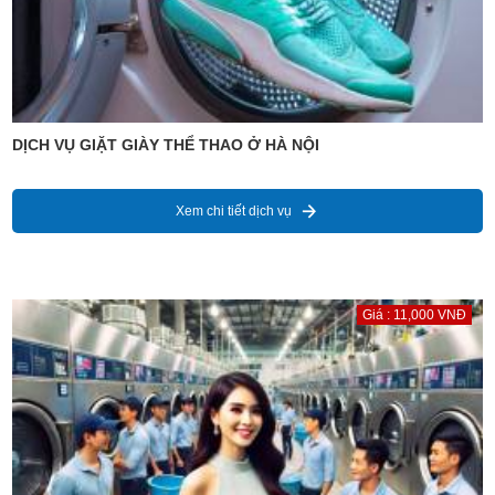
DỊCH VỤ GIẶT GIÀY THỂ THAO Ở HÀ NỘI
Xem chi tiết dịch vụ
Giá : 11,000 VNĐ