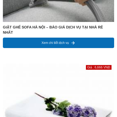
GIẶT GHẾ SOFA HÀ NỘI – BÁO GIÁ DỊCH VỤ TẠI NHÀ RẺ
NHẤT
Xem chi tiết dịch vụ
Giá : 6,666 VNĐ