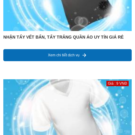
NHẬN TẨY VẾT BẨN, TẨY TRẮNG QUẦN ÁO UY TÍN GIÁ RẺ
Xem chi tiết dịch vụ
Giá : 9 VNĐ