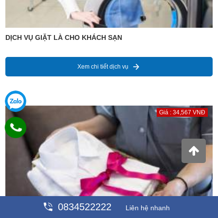
DỊCH VỤ GIẶT LÀ CHO KHÁCH SẠN
Xem chi tiết dịch vụ
Giá : 34,567 VNĐ
0834522222
Liên hệ nhanh