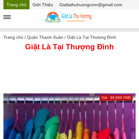
Trang chủ
Giới Thiệu
Giatlathuhuongcom@gmail.com
Hồ sơ năng lực
Mã Giảm giá
Trang chủ
/
Quận Thanh Xuân
/
Giặt Là Tại Thượng Đình
Giặt Là Tại Thượng Đình
Giá : 99,999 VNĐ