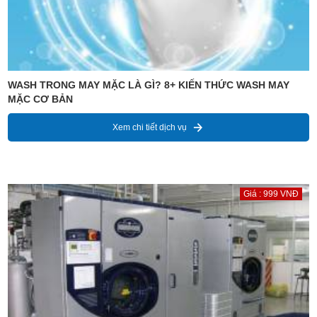
WASH TRONG MAY MẶC LÀ GÌ? 8+ KIẾN THỨC WASH MAY
MẶC CƠ BẢN
Xem chi tiết dịch vụ
Giá : 999 VNĐ