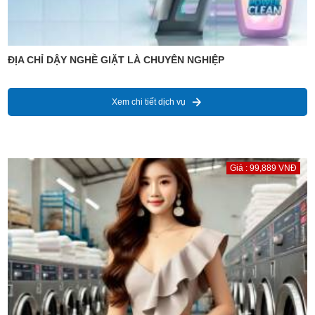
ĐỊA CHỈ DẬY NGHỀ GIẶT LÀ CHUYÊN NGHIỆP
Xem chi tiết dịch vụ
Giá : 99,889 VNĐ