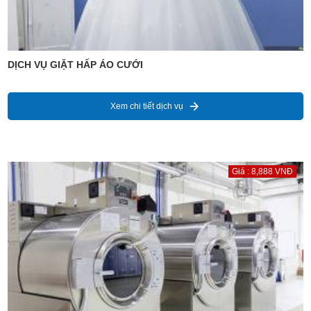
DỊCH VỤ GIẶT HẤP ÁO CƯỚI
Xem chi tiết dịch vụ
Giá : 8,888 VNĐ