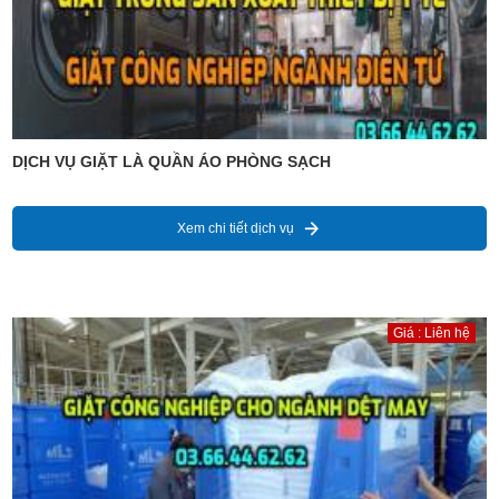
DỊCH VỤ GIẶT LÀ QUẦN ÁO PHÒNG SẠCH
Xem chi tiết dịch vụ
Giá : Liên hệ