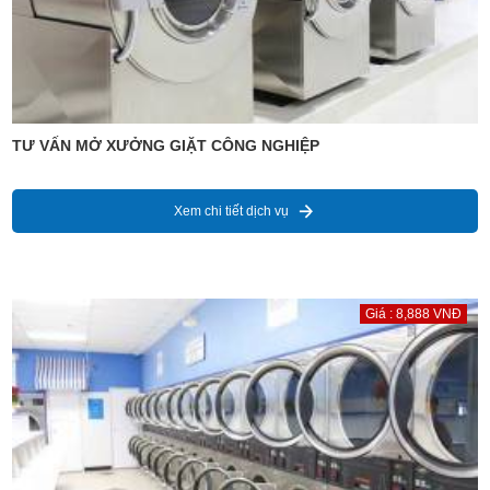
TƯ VẤN MỞ XƯỞNG GIẶT CÔNG NGHIỆP
Xem chi tiết dịch vụ
Giá : 8,888 VNĐ