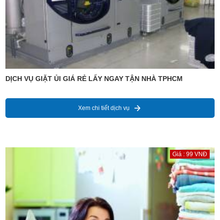
DỊCH VỤ GIẶT ỦI GIÁ RẺ LẤY NGAY TẬN NHÀ TPHCM
Xem chi tiết dịch vụ
Giá : 99 VNĐ