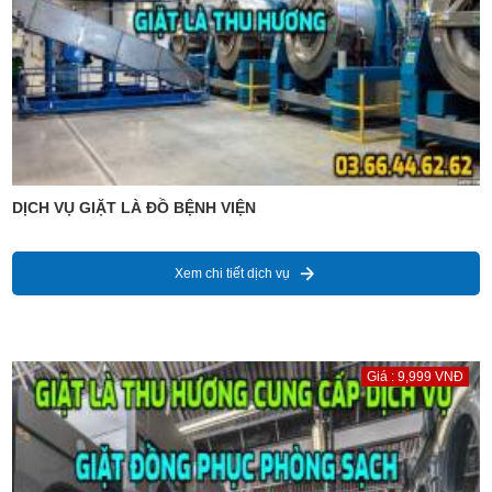
DỊCH VỤ GIẶT LÀ ĐỒ BỆNH VIỆN
Xem chi tiết dịch vụ
Giá : 9,999 VNĐ