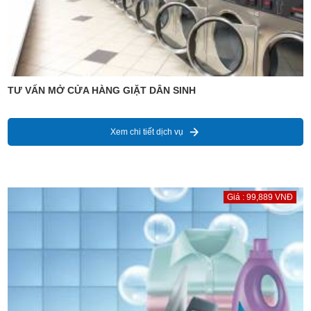
TƯ VẤN MỞ CỬA HÀNG GIẶT DÂN SINH
Xem chi tiết dịch vụ
Giá : 99,889 VNĐ