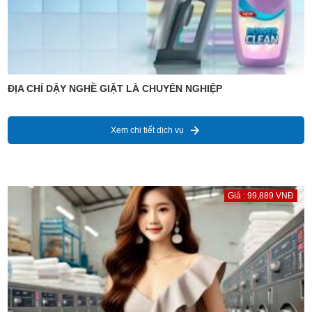
ĐỊA CHỈ DẬY NGHỀ GIẶT LÀ CHUYÊN NGHIỆP
Xem chi tiết dịch vụ
Giá : 99,889 VNĐ