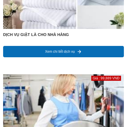
DỊCH VỤ GIẶT LÀ CHO NHÀ HÀNG
Xem chi tiết dịch vụ
Giá : 99,889 VNĐ