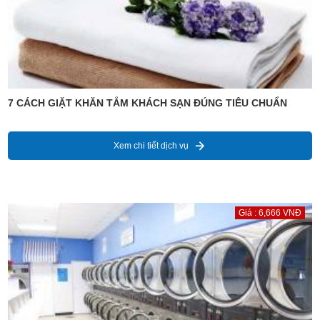
7 CÁCH GIẶT KHĂN TẮM KHÁCH SẠN ĐÚNG TIÊU CHUẨN
Xem chi tiết dịch vụ
Giá : 6,666 VNĐ