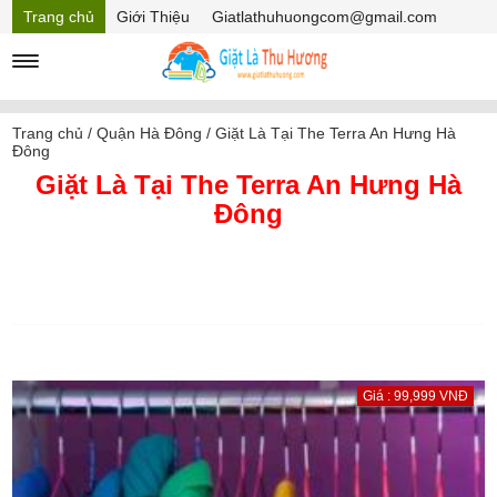
Trang chủ
Giới Thiệu
Giatlathuhuongcom@gmail.com
Hồ sơ năng lực
Mã Giảm giá
Trang chủ
/
Quận Hà Đông
/
Giặt Là Tại The Terra An Hưng Hà
Đông
Giặt Là Tại The Terra An Hưng Hà
Đông
Giá : 99,999 VNĐ