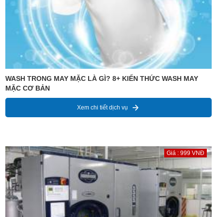
WASH TRONG MAY MẶC LÀ GÌ? 8+ KIẾN THỨC WASH MAY
MẶC CƠ BẢN
Xem chi tiết dịch vụ
Giá : 999 VNĐ