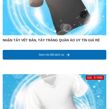
NHẬN TẨY VẾT BẨN, TẨY TRẮNG QUẦN ÁO UY TÍN GIÁ RẺ
Xem chi tiết dịch vụ
Giá : 9 VNĐ