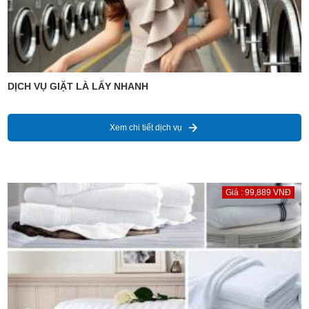
DỊCH VỤ GIẶT LÀ LẤY NHANH
Xem chi tiết dịch vụ
Giá : 99,889 VNĐ