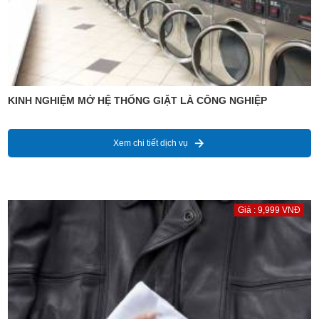
KINH NGHIỆM MỞ HỆ THỐNG GIẶT LÀ CÔNG NGHIỆP
Xem chi tiết dịch vụ
Giá : 9,999 VNĐ