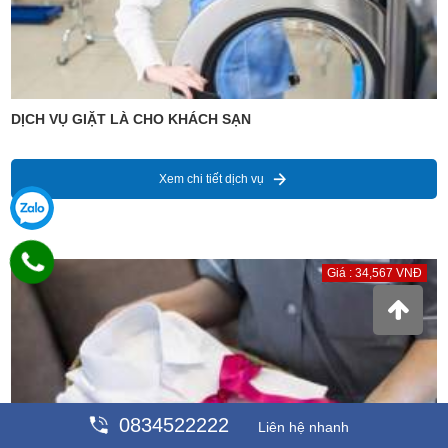
DỊCH VỤ GIẶT LÀ CHO KHÁCH SẠN
Xem chi tiết dịch vụ
Giá : 34,567 VNĐ
0834522222
Liên hệ nhanh