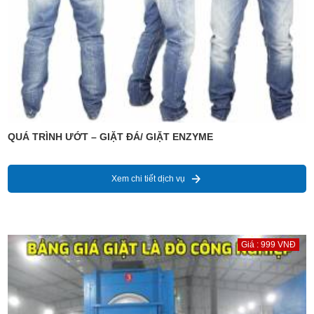
QUÁ TRÌNH ƯỚT – GIẶT ĐÁ/ GIẶT ENZYME
Xem chi tiết dịch vụ
Giá : 999 VNĐ