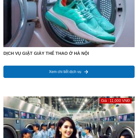
DỊCH VỤ GIẶT GIÀY THỂ THAO Ở HÀ NỘI
Xem chi tiết dịch vụ
Giá : 11,000 VNĐ