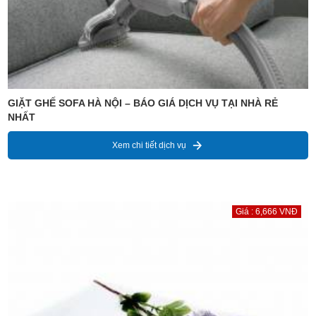
GIẶT GHẾ SOFA HÀ NỘI – BÁO GIÁ DỊCH VỤ TẠI NHÀ RẺ
NHẤT
Xem chi tiết dịch vụ
Giá : 6,666 VNĐ