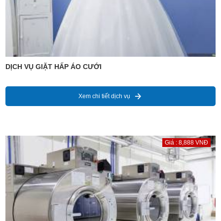
DỊCH VỤ GIẶT HẤP ÁO CƯỚI
Xem chi tiết dịch vụ
Giá : 8,888 VNĐ