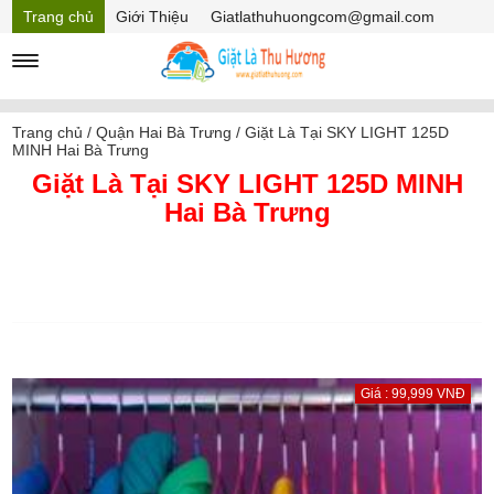
Trang chủ
Giới Thiệu
Giatlathuhuongcom@gmail.com
Hồ sơ năng lực
Mã Giảm giá
Trang chủ
/
Quận Hai Bà Trưng
/
Giặt Là Tại SKY LIGHT 125D
MINH Hai Bà Trưng
Giặt Là Tại SKY LIGHT 125D MINH
Hai Bà Trưng
Giá : 99,999 VNĐ