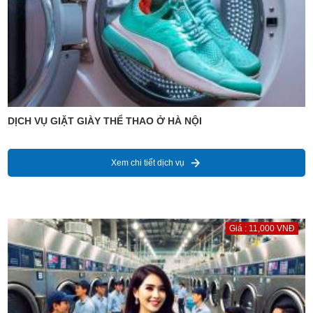
DỊCH VỤ GIẶT GIÀY THỂ THAO Ở HÀ NỘI
Xem chi tiết dịch vụ
Giá : 11,000 VNĐ