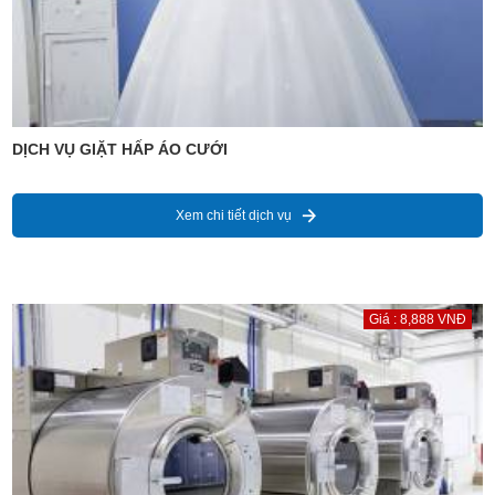
DỊCH VỤ GIẶT HẤP ÁO CƯỚI
Xem chi tiết dịch vụ
Giá : 8,888 VNĐ