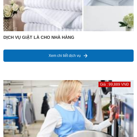
DỊCH VỤ GIẶT LÀ CHO NHÀ HÀNG
Xem chi tiết dịch vụ
Giá : 99,889 VNĐ