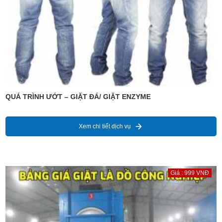
QUÁ TRÌNH ƯỚT – GIẶT ĐÁ/ GIẶT ENZYME
Xem chi tiết dịch vụ
Giá : 999 VNĐ