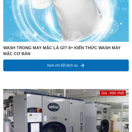
WASH TRONG MAY MẶC LÀ GÌ? 8+ KIẾN THỨC WASH MAY
MẶC CƠ BẢN
Xem chi tiết dịch vụ
Giá : 999 VNĐ