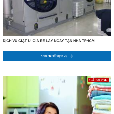
DỊCH VỤ GIẶT ỦI GIÁ RẺ LẤY NGAY TẬN NHÀ TPHCM
Xem chi tiết dịch vụ
Giá : 99 VNĐ