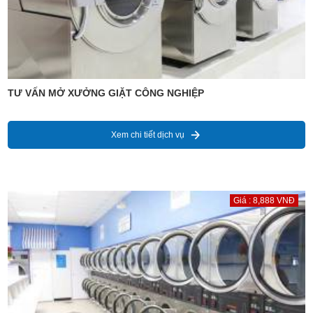
TƯ VẤN MỞ XƯỞNG GIẶT CÔNG NGHIỆP
Xem chi tiết dịch vụ
Giá : 8,888 VNĐ