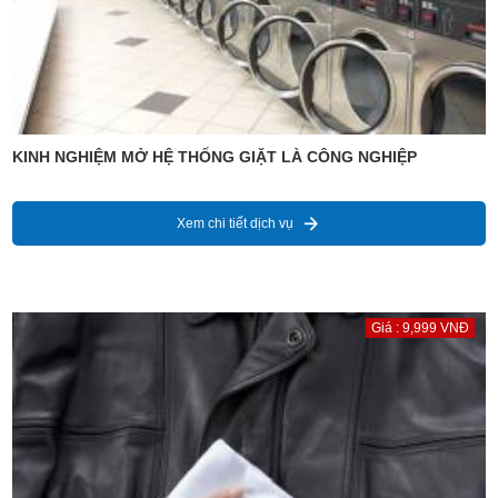
KINH NGHIỆM MỞ HỆ THỐNG GIẶT LÀ CÔNG NGHIỆP
Xem chi tiết dịch vụ
Giá : 9,999 VNĐ