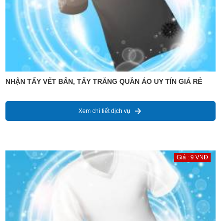
NHẬN TẨY VẾT BẨN, TẨY TRẮNG QUẦN ÁO UY TÍN GIÁ RẺ
Xem chi tiết dịch vụ
Giá : 9 VNĐ