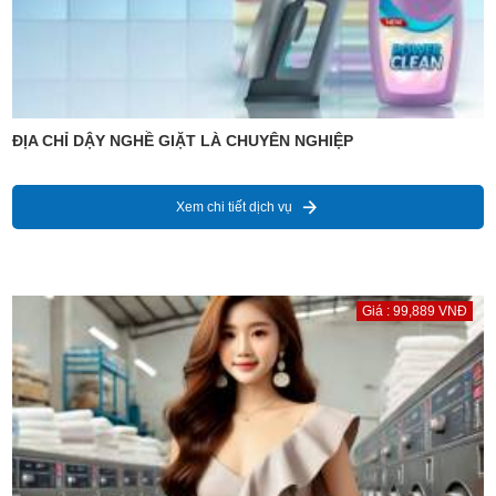
ĐỊA CHỈ DẬY NGHỀ GIẶT LÀ CHUYÊN NGHIỆP
Xem chi tiết dịch vụ
Giá : 99,889 VNĐ