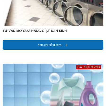
TƯ VẤN MỞ CỬA HÀNG GIẶT DÂN SINH
Xem chi tiết dịch vụ
Giá : 99,889 VNĐ