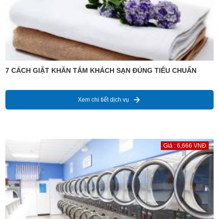
7 CÁCH GIẶT KHĂN TẮM KHÁCH SẠN ĐÚNG TIÊU CHUẨN
Xem chi tiết dịch vụ
Giá : 6,666 VNĐ