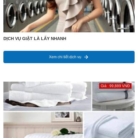
DỊCH VỤ GIẶT LÀ LẤY NHANH
Xem chi tiết dịch vụ
Giá : 99,889 VNĐ