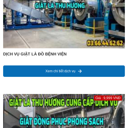
DỊCH VỤ GIẶT LÀ ĐỒ BỆNH VIỆN
Xem chi tiết dịch vụ
Giá : 9,999 VNĐ