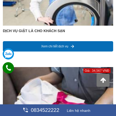
DỊCH VỤ GIẶT LÀ CHO KHÁCH SẠN
Xem chi tiết dịch vụ
Giá : 34,567 VNĐ
0834522222
Liên hệ nhanh