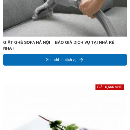
GIẶT GHẾ SOFA HÀ NỘI – BÁO GIÁ DỊCH VỤ TẠI NHÀ RẺ
NHẤT
Xem chi tiết dịch vụ
Giá : 6,666 VNĐ