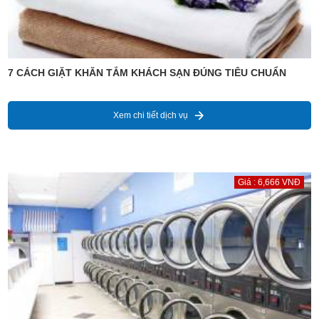
7 CÁCH GIẶT KHĂN TẮM KHÁCH SẠN ĐÚNG TIÊU CHUẨN
Xem chi tiết dịch vụ
Giá : 6,666 VNĐ