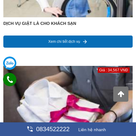
DỊCH VỤ GIẶT LÀ CHO KHÁCH SẠN
Xem chi tiết dịch vụ
Giá : 34,567 VNĐ
0834522222
Liên hệ nhanh