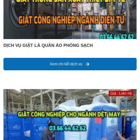
DỊCH VỤ GIẶT LÀ QUẦN ÁO PHÒNG SẠCH
Xem chi tiết dịch vụ
Giá : Liên hệ