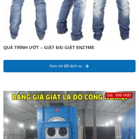
QUÁ TRÌNH ƯỚT – GIẶT ĐÁ/ GIẶT ENZYME
Xem chi tiết dịch vụ
Giá : 999 VNĐ