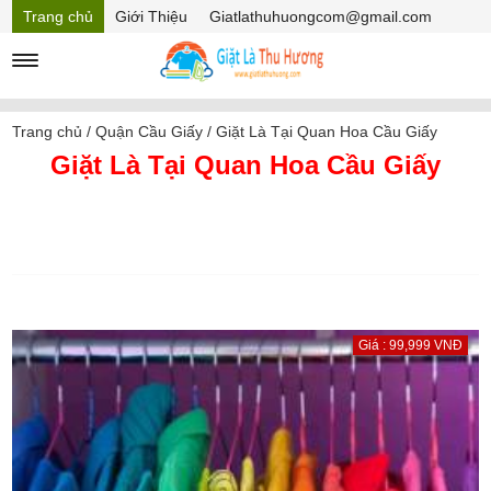
Trang chủ
Giới Thiệu
Giatlathuhuongcom@gmail.com
Hồ sơ năng lực
Mã Giảm giá
Trang chủ
/
Quận Cầu Giấy
/
Giặt Là Tại Quan Hoa Cầu Giấy
Giặt Là Tại Quan Hoa Cầu Giấy
Giá : 99,999 VNĐ