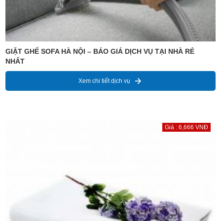
GIẶT GHẾ SOFA HÀ NỘI – BÁO GIÁ DỊCH VỤ TẠI NHÀ RẺ
NHẤT
Xem chi tiết dịch vụ
Giá : 6,666 VNĐ