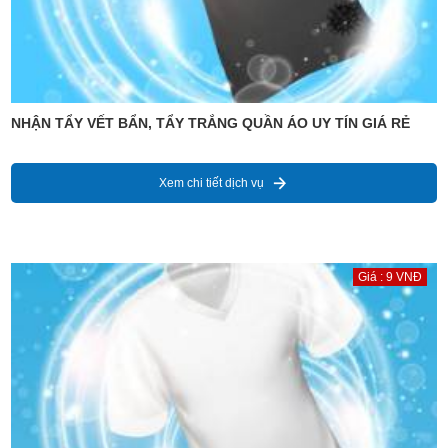
NHẬN TẨY VẾT BẨN, TẨY TRẮNG QUẦN ÁO UY TÍN GIÁ RẺ
Xem chi tiết dịch vụ
Giá : 9 VNĐ