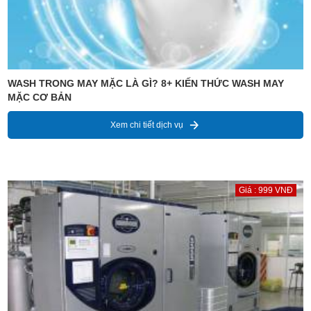
WASH TRONG MAY MẶC LÀ GÌ? 8+ KIẾN THỨC WASH MAY
MẶC CƠ BẢN
Xem chi tiết dịch vụ
Giá : 999 VNĐ