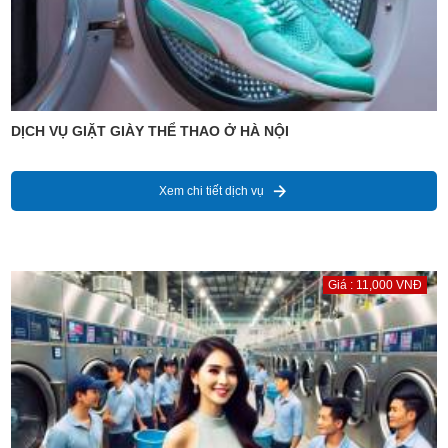
DỊCH VỤ GIẶT GIÀY THỂ THAO Ở HÀ NỘI
Xem chi tiết dịch vụ
Giá : 11,000 VNĐ