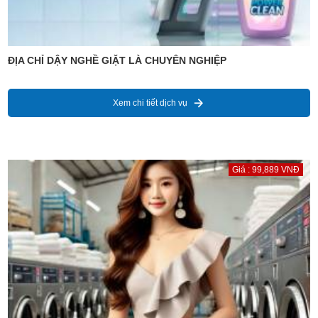
ĐỊA CHỈ DẬY NGHỀ GIẶT LÀ CHUYÊN NGHIỆP
Xem chi tiết dịch vụ
Giá : 99,889 VNĐ