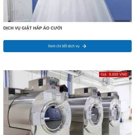
DỊCH VỤ GIẶT HẤP ÁO CƯỚI
Xem chi tiết dịch vụ
Giá : 8,888 VNĐ