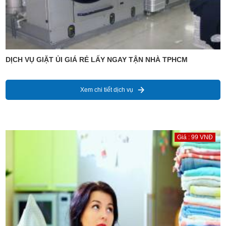
DỊCH VỤ GIẶT ỦI GIÁ RẺ LẤY NGAY TẬN NHÀ TPHCM
Xem chi tiết dịch vụ
Giá : 99 VNĐ