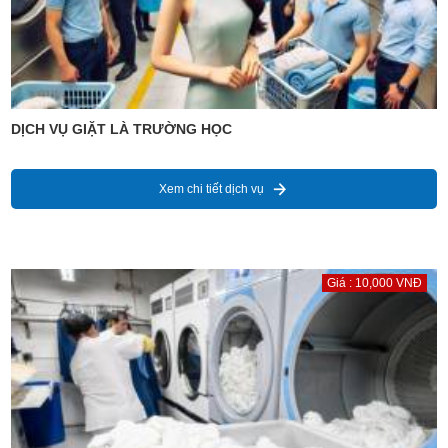
DỊCH VỤ GIẶT LÀ TRƯỜNG HỌC
Xem chi tiết dịch vụ
Giá : 10,000 VNĐ