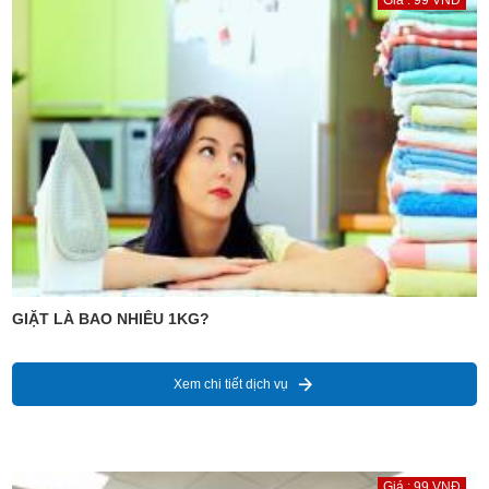
Giá : 99 VNĐ
GIẶT LÀ BAO NHIÊU 1KG?
Xem chi tiết dịch vụ
Giá : 99 VNĐ