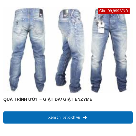
Giá : 99,999 VNĐ
QUÁ TRÌNH ƯỚT – GIẶT ĐÁ/ GIẶT ENZYME
Xem chi tiết dịch vụ