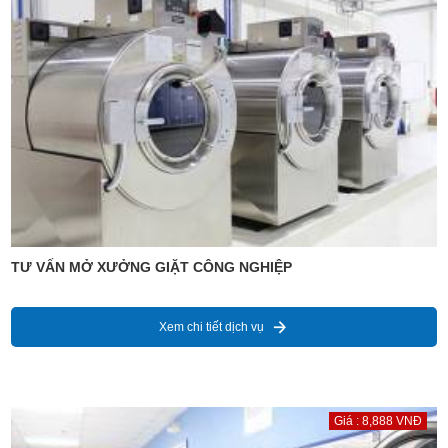
TƯ VẤN MỞ XƯỞNG GIẶT CÔNG NGHIỆP
Xem chi tiết dịch vụ
Giá : 8,888 VNĐ