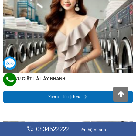
DỊCH VỤ GIẶT LÀ LẤY NHANH
Xem chi tiết dịch vụ
Giá : 99,889 VNĐ
0834522222
Liên hệ nhanh