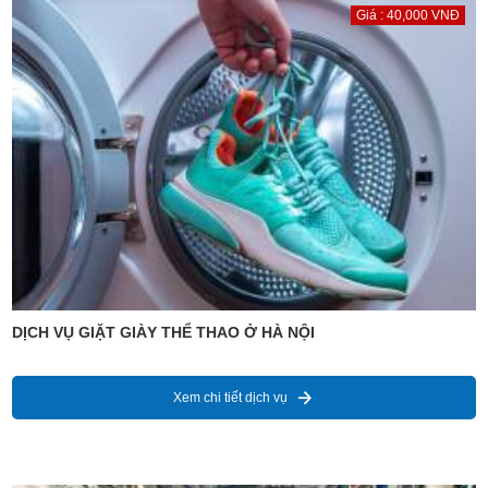
Giá : 40,000 VNĐ
DỊCH VỤ GIẶT GIÀY THỂ THAO Ở HÀ NỘI
Xem chi tiết dịch vụ