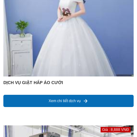
DỊCH VỤ GIẶT HẤP ÁO CƯỚI
Xem chi tiết dịch vụ
Giá : 8,888 VNĐ