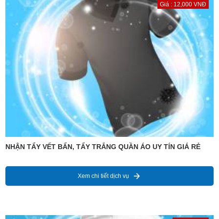
Giá : 12,000 VNĐ
NHẬN TẨY VẾT BẨN, TẨY TRẮNG QUẦN ÁO UY TÍN GIÁ RẺ
Xem chi tiết dịch vụ