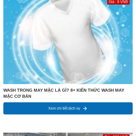
Giá : 9 VNĐ
WASH TRONG MAY MẶC LÀ GÌ? 8+ KIẾN THỨC WASH MAY
MẶC CƠ BẢN
Xem chi tiết dịch vụ