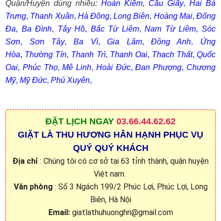
Quận/Huyện dùng nhiều:
Hoàn Kiếm
,
Cầu Giấy
,
Hai Bà
Trưng
,
Thanh Xuân
,
Hà Đông
,
Long Biên
,
Hoàng Mai
,
Đống
Đa
,
Ba Đình
,
Tây Hồ
,
Bắc Từ Liêm
,
Nam Từ Liêm
,
Sóc
Sơn
,
Sơn Tây
,
Ba Vì
,
Gia Lâm
,
Đông Anh
,
Ứng
Hòa
,
Thường Tín
,
Thanh Trì
,
Thanh Oai
,
Thạch Thất
,
Quốc
Oai
,
Phúc Thọ
,
Mê Linh
,
Hoài Đức
,
Đan Phượng
,
Chương
Mỹ
,
Mỹ Đức
,
Phú Xuyên
,
ĐẶT
LỊCH NGAY
03.66.44.62.62
GIẶT LÀ THU HƯƠNG HÂN HẠNH PHỤC VỤ
QUÝ QUÝ KHÁCH
Địa chỉ
: Chúng tôi có cơ sở tại 63 tỉnh thành, quận huyện
Việt nam.
Văn phòng
: Số 3 Ngách 199/2 Phúc Lợi, Phúc Lợi, Long
Biên, Hà Nội
Email:
giatlathuhuonghn@gmail.com