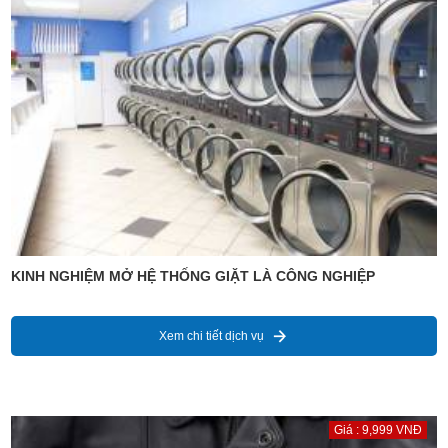
KINH NGHIỆM MỞ HỆ THỐNG GIẶT LÀ CÔNG NGHIỆP
Xem chi tiết dịch vụ
Giá : 9,999 VNĐ