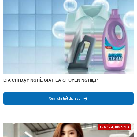
ĐỊA CHỈ DẬY NGHỀ GIẶT LÀ CHUYÊN NGHIỆP
Xem chi tiết dịch vụ
Giá : 99,889 VNĐ