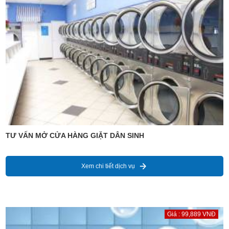
TƯ VẤN MỞ CỬA HÀNG GIẶT DÂN SINH
Xem chi tiết dịch vụ
Giá : 99,889 VNĐ