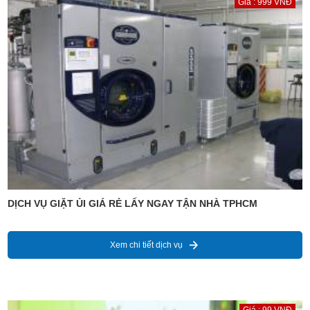
Giá : 999 VNĐ
DỊCH VỤ GIẶT ỦI GIÁ RẺ LẤY NGAY TẬN NHÀ TPHCM
Xem chi tiết dịch vụ