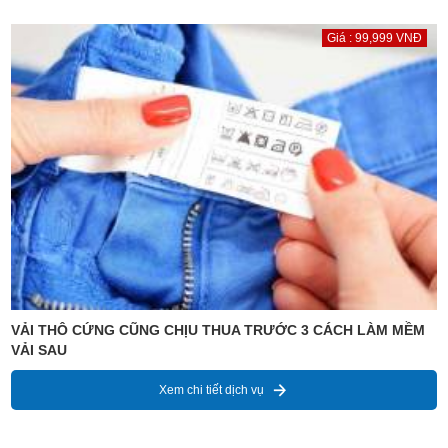
Giá : 99,999 VNĐ
VẢI THÔ CỨNG CŨNG CHỊU THUA TRƯỚC 3 CÁCH LÀM MỀM
VẢI SAU
Xem chi tiết dịch vụ