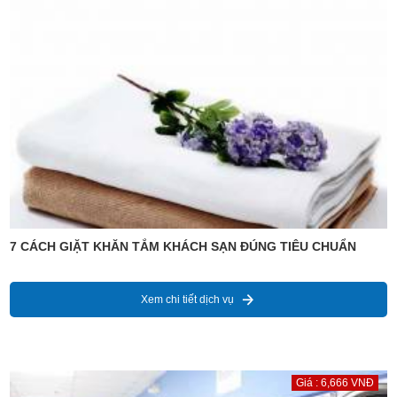
7 CÁCH GIẶT KHĂN TẮM KHÁCH SẠN ĐÚNG TIÊU CHUẨN
Xem chi tiết dịch vụ
Giá : 6,666 VNĐ