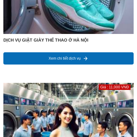
DỊCH VỤ GIẶT GIÀY THỂ THAO Ở HÀ NỘI
Xem chi tiết dịch vụ
Giá : 11,000 VNĐ