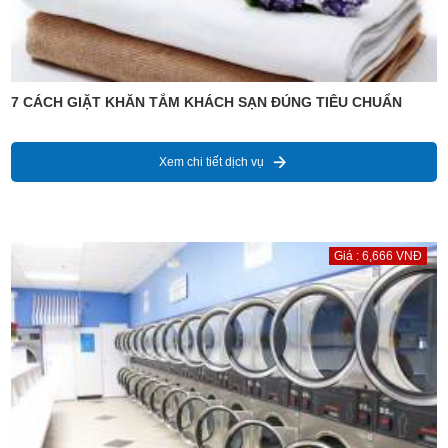
7 CÁCH GIẶT KHĂN TẮM KHÁCH SẠN ĐÚNG TIÊU CHUẨN
Xem chi tiết dịch vụ
Giá : 6,666 VNĐ