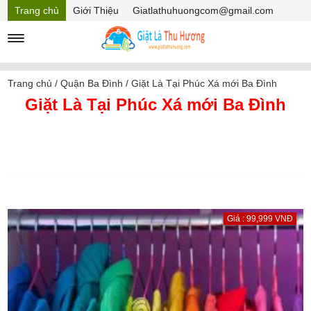
Trang chủ
Giới Thiệu
Giatlathuhuongcom@gmail.com
Hồ sơ năng lực
Mã Giảm giá
Trang chủ
/
Quận Ba Đình
/
Giặt Là Tại Phúc Xá mới Ba Đình
Giặt Là Tại Phúc Xá mới Ba Đình
Giá : 99,999 VNĐ