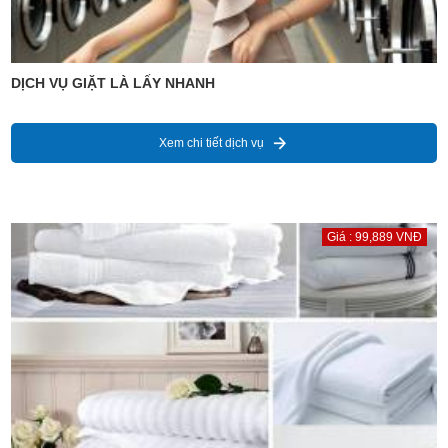
DỊCH VỤ GIẶT LÀ LẤY NHANH
Xem chi tiết dịch vụ
Giá : 99,889 VNĐ