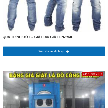
QUÁ TRÌNH ƯỚT – GIẶT ĐÁ/ GIẶT ENZYME
Xem chi tiết dịch vụ
Giá : 999 VNĐ