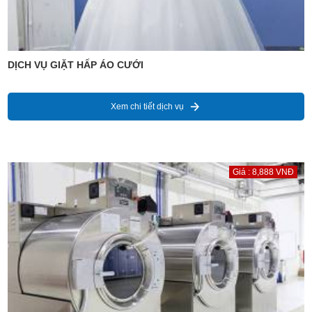
DỊCH VỤ GIẶT HẤP ÁO CƯỚI
Xem chi tiết dịch vụ
Giá : 8,888 VNĐ