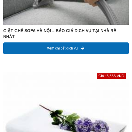
GIẶT GHẾ SOFA HÀ NỘI – BÁO GIÁ DỊCH VỤ TẠI NHÀ RẺ
NHẤT
Xem chi tiết dịch vụ
Giá : 6,666 VNĐ