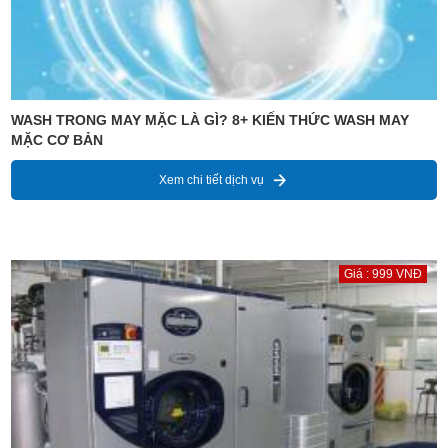
WASH TRONG MAY MẶC LÀ GÌ? 8+ KIẾN THỨC WASH MAY
MẶC CƠ BẢN
Xem chi tiết dịch vụ
Giá : 999 VNĐ