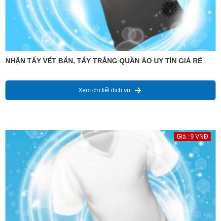
NHẬN TẨY VẾT BẨN, TẨY TRẮNG QUẦN ÁO UY TÍN GIÁ RẺ
Xem chi tiết dịch vụ
Giá : 9 VNĐ