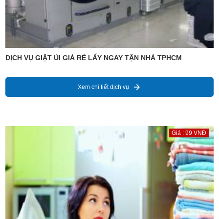
DỊCH VỤ GIẶT ỦI GIÁ RẺ LẤY NGAY TẬN NHÀ TPHCM
Xem chi tiết dịch vụ
Giá : 99 VNĐ