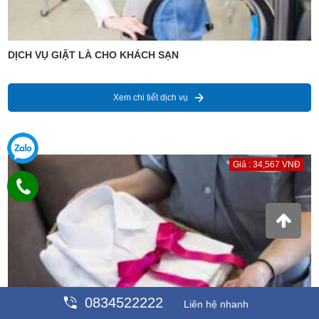
DỊCH VỤ GIẶT LÀ CHO KHÁCH SẠN
Xem chi tiết dịch vụ
Giá : 34,567 VNĐ
0834522222
Liên hệ nhanh