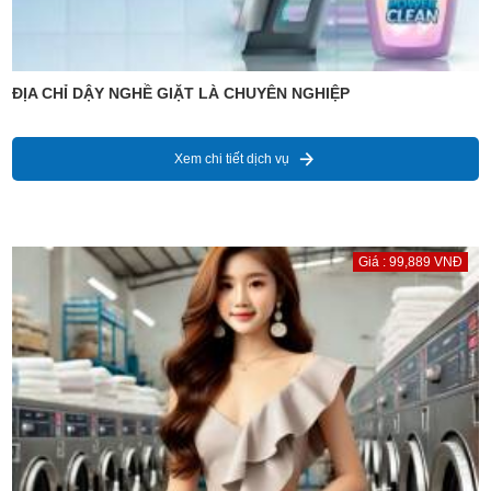
ĐỊA CHỈ DẬY NGHỀ GIẶT LÀ CHUYÊN NGHIỆP
Xem chi tiết dịch vụ
Giá : 99,889 VNĐ