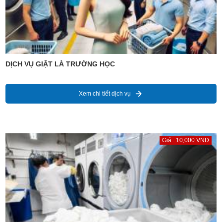
DỊCH VỤ GIẶT LÀ TRƯỜNG HỌC
Xem chi tiết dịch vụ
Giá : 10,000 VNĐ