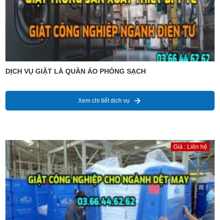
DỊCH VỤ GIẶT LÀ QUẦN ÁO PHÒNG SẠCH
Xem chi tiết dịch vụ
Giá : Liên hệ