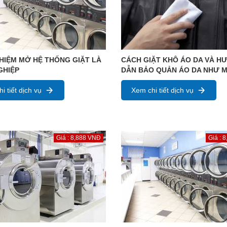
HIỆM MỞ HỆ THỐNG GIẶT LÀ
CÁCH GIẶT KHÔ ÁO DA VÀ H
GHIỆP
DẪN BẢO QUẢN ÁO DA NHƯ M
i tiết dịch vụ
Xem chi tiết dịch vụ
Giá : 8,888 VNĐ
Giá : 