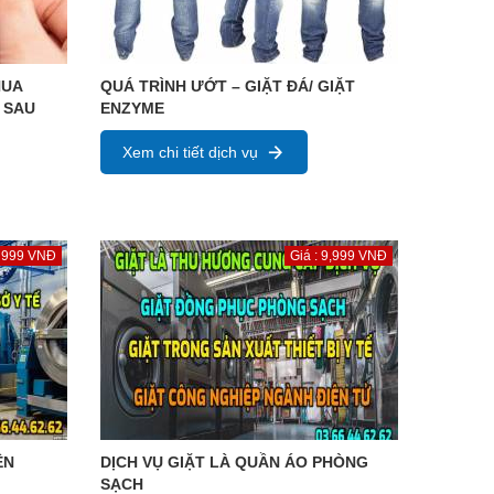
HUA
QUÁ TRÌNH ƯỚT – GIẶT ĐÁ/ GIẶT
 SAU
ENZYME
Xem chi tiết dịch vụ
: 999 VNĐ
Giá : 9,999 VNĐ
ỆN
DỊCH VỤ GIẶT LÀ QUẦN ÁO PHÒNG
SẠCH