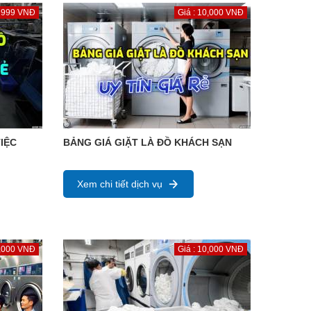
: 999 VNĐ
Giá : 10,000 VNĐ
IỆC
BẢNG GIÁ GIẶT LÀ ĐỒ KHÁCH SẠN
Xem chi tiết dịch vụ
1,000 VNĐ
Giá : 10,000 VNĐ