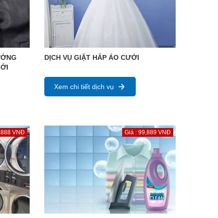
ƯỚNG
DỊCH VỤ GIẶT HẤP ÁO CƯỚI
ỚI
Xem chi tiết dịch vụ
8,888 VNĐ
Giá : 99,889 VNĐ