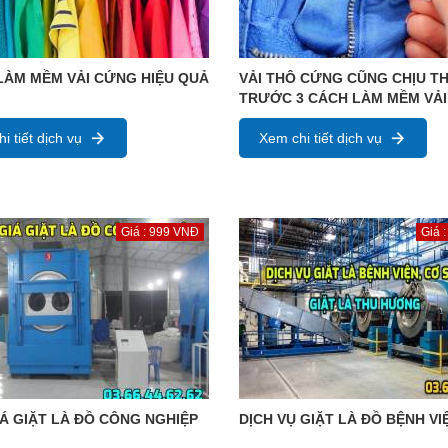
LÀM MỀM VẢI CỨNG HIỆU QUẢ
VẢI THÔ CỨNG CŨNG CHỊU T
TRƯỚC 3 CÁCH LÀM MỀM VẢI
i tiết dịch vụ
Xem chi tiết dịch vụ
Giá : 999 VNĐ
Giá 
Á GIẶT LÀ ĐỒ CÔNG NGHIỆP
DỊCH VỤ GIẶT LÀ ĐỒ BỆNH VI