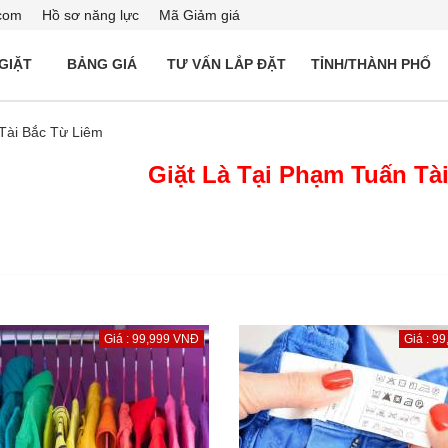
com
Hồ sơ năng lực
Mã Giảm giá
 GIẶT
BẢNG GIÁ
TƯ VẤN LẮP ĐẶT
TỈNH/THÀNH PHỐ
Tài Bắc Từ Liêm
Giặt Là Tại Phạm Tuấn Tà
Giá : 99,999 VNĐ
Giá : 9