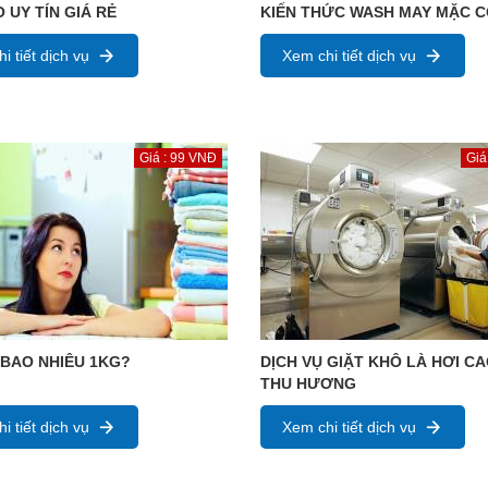
 UY TÍN GIÁ RẺ
KIẾN THỨC WASH MAY MẶC 
i tiết dịch vụ
Xem chi tiết dịch vụ
Giá : 99 VNĐ
Giá
 BAO NHIÊU 1KG?
DỊCH VỤ GIẶT KHÔ LÀ HƠI C
THU HƯƠNG
i tiết dịch vụ
Xem chi tiết dịch vụ