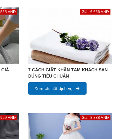
5,555 VNĐ
Giá : 6,666 VNĐ
 GIÁ
7 CÁCH GIẶT KHĂN TẮM KHÁCH SẠN
ĐÚNG TIÊU CHUẨN
Xem chi tiết dịch vụ
9,999 VNĐ
Giá : 8,888 VNĐ