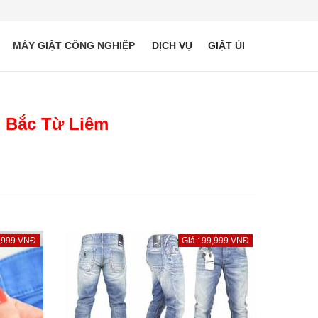
MÁY GIẶT CÔNG NGHIỆP
DỊCH VỤ
GIẶT ỦI
i Bắc Từ Liêm
9,999 VNĐ
Giá : 99,999 VNĐ