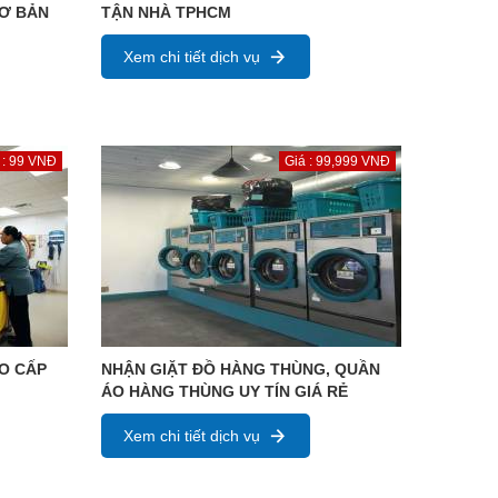
CƠ BẢN
TẬN NHÀ TPHCM
Xem chi tiết dịch vụ
 : 99 VNĐ
Giá : 99,999 VNĐ
AO CẤP
NHẬN GIẶT ĐỒ HÀNG THÙNG, QUẦN
ÁO HÀNG THÙNG UY TÍN GIÁ RẺ
Xem chi tiết dịch vụ