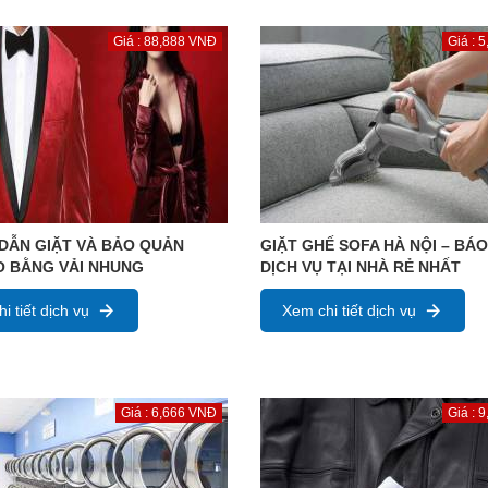
Giá : 88,888 VNĐ
Giá : 
DẪN GIẶT VÀ BẢO QUẢN
GIẶT GHẾ SOFA HÀ NỘI – BÁO
O BẰNG VẢI NHUNG
DỊCH VỤ TẠI NHÀ RẺ NHẤT
i tiết dịch vụ
Xem chi tiết dịch vụ
Giá : 6,666 VNĐ
Giá : 