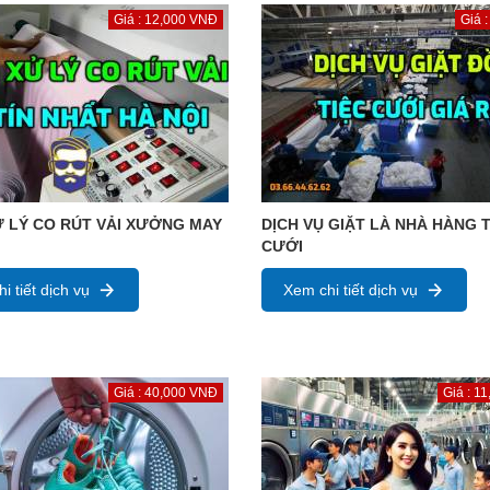
Giá : 12,000 VNĐ
Giá 
 LÝ CO RÚT VẢI XƯỞNG MAY
DỊCH VỤ GIẶT LÀ NHÀ HÀNG T
CƯỚI
i tiết dịch vụ
Xem chi tiết dịch vụ
Giá : 40,000 VNĐ
Giá : 1