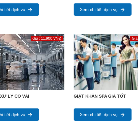
i tiết dịch vụ
Xem chi tiết dịch vụ
Giá : 11,900 VNĐ
Giá
 XỬ LÝ CO VẢI
GIẶT KHĂN SPA GIÁ TỐT
i tiết dịch vụ
Xem chi tiết dịch vụ