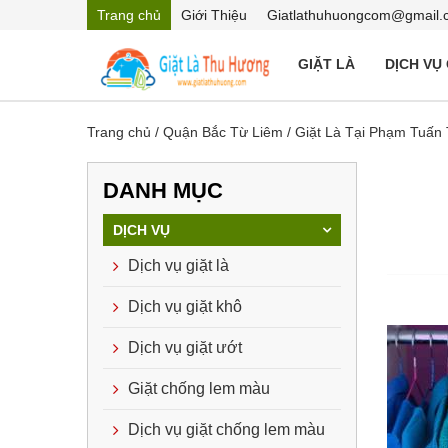
Trang chủ
Giới Thiệu
Giatlathuhuongcom@gmail.
GIẶT LÀ
DỊCH VỤ
Trang chủ
/
Quận Bắc Từ Liêm
/
Giặt Là Tại Phạm Tuấn 
DANH MỤC
DỊCH VỤ
Dịch vụ giặt là
Dịch vụ giặt khô
Dịch vụ giặt ướt
Giặt chống lem màu
Dịch vụ giặt chống lem màu