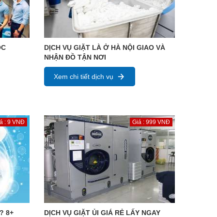
ỌC
DỊCH VỤ GIẶT LÀ Ở HÀ NỘI GIAO VÀ
NHẬN ĐỒ TẬN NƠI
Xem chi tiết dịch vụ
á : 9 VNĐ
Giá : 999 VNĐ
? 8+
DỊCH VỤ GIẶT ỦI GIÁ RẺ LẤY NGAY