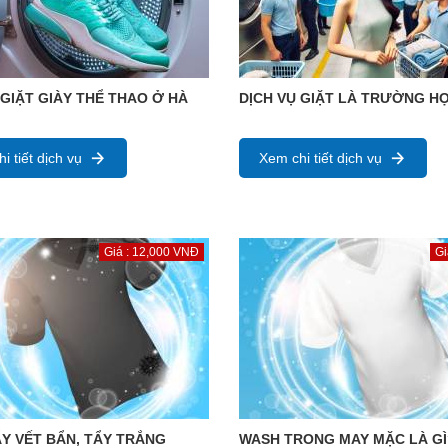
 GIẶT GIÀY THỂ THAO Ở HÀ
DỊCH VỤ GIẶT LÀ TRƯỜNG H
i tiết dịch vụ
Xem chi tiết dịch vụ
Giá : 12,000 VNĐ
Gi
Y VẾT BẨN, TẨY TRẮNG
WASH TRONG MAY MẶC LÀ GÌ