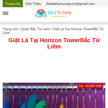
Trang chủ
Giới Thiệu
Giatlathuhuongcom@gmail.com
Hồ sơ năng lực
Mã Giảm giá
Trang chủ
/
Quận Bắc Từ Liêm
/
Giặt Là Tại Horizon TowerBắc Từ
Liêm
Giặt Là Tại Horizon TowerBắc Từ
Liêm
Giá : 99,999 VNĐ