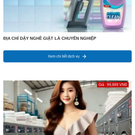
ĐỊA CHỈ DẬY NGHỀ GIẶT LÀ CHUYÊN NGHIỆP
Xem chi tiết dịch vụ
Giá : 99,889 VNĐ