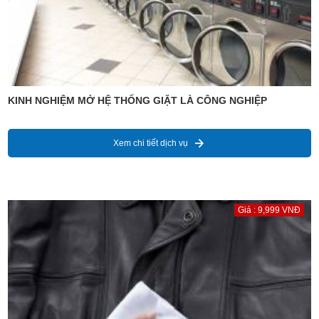
KINH NGHIỆM MỞ HỆ THỐNG GIẶT LÀ CÔNG NGHIỆP
Xem chi tiết dịch vụ
Giá : 9,999 VNĐ