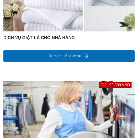
DỊCH VỤ GIẶT LÀ CHO NHÀ HÀNG
Xem chi tiết dịch vụ
Giá : 99,889 VNĐ