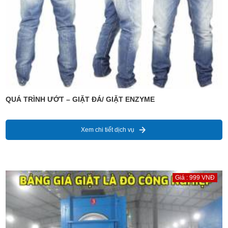
QUÁ TRÌNH ƯỚT – GIẶT ĐÁ/ GIẶT ENZYME
Xem chi tiết dịch vụ
Giá : 999 VNĐ