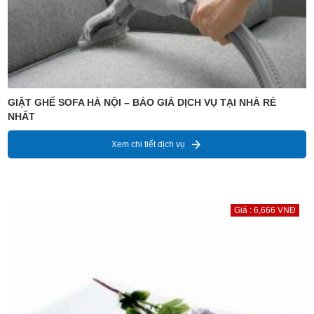
GIẶT GHẾ SOFA HÀ NỘI – BÁO GIÁ DỊCH VỤ TẠI NHÀ RẺ
NHẤT
Xem chi tiết dịch vụ
Giá : 6,666 VNĐ