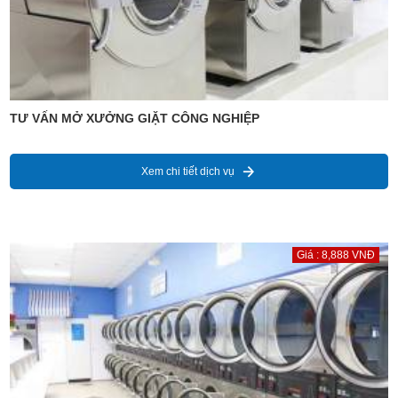
TƯ VẤN MỞ XƯỞNG GIẶT CÔNG NGHIỆP
Xem chi tiết dịch vụ
Giá : 8,888 VNĐ