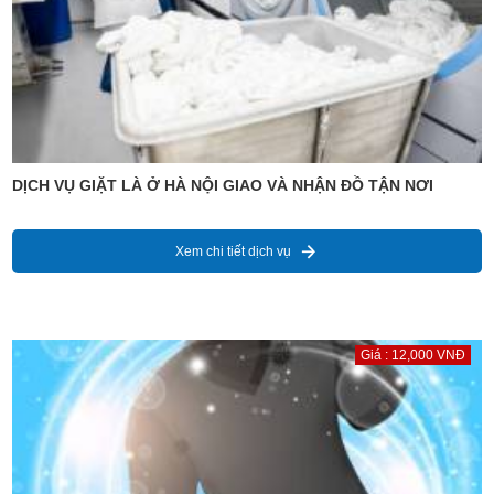
DỊCH VỤ GIẶT LÀ Ở HÀ NỘI GIAO VÀ NHẬN ĐỒ TẬN NƠI
Xem chi tiết dịch vụ
Giá : 12,000 VNĐ