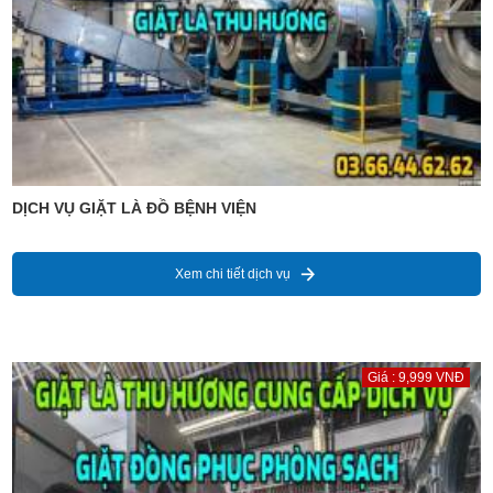
DỊCH VỤ GIẶT LÀ ĐỒ BỆNH VIỆN
Xem chi tiết dịch vụ
Giá : 9,999 VNĐ