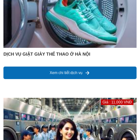
DỊCH VỤ GIẶT GIÀY THỂ THAO Ở HÀ NỘI
Xem chi tiết dịch vụ
Giá : 11,000 VNĐ