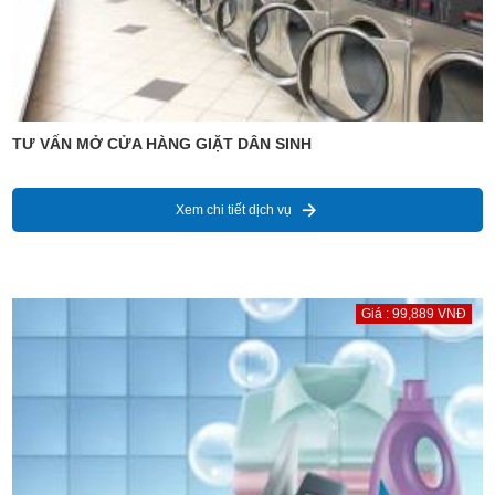
TƯ VẤN MỞ CỬA HÀNG GIẶT DÂN SINH
Xem chi tiết dịch vụ
Giá : 99,889 VNĐ