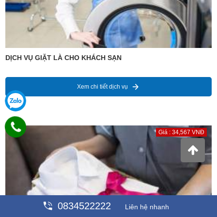
DỊCH VỤ GIẶT LÀ CHO KHÁCH SẠN
Xem chi tiết dịch vụ
Giá : 34,567 VNĐ
0834522222
Liên hệ nhanh