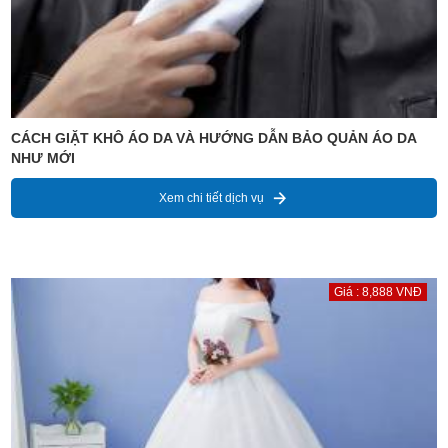
CÁCH GIẶT KHÔ ÁO DA VÀ HƯỚNG DẪN BẢO QUẢN ÁO DA
NHƯ MỚI
Xem chi tiết dịch vụ
Giá : 8,888 VNĐ