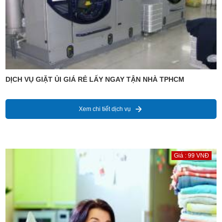
DỊCH VỤ GIẶT ỦI GIÁ RẺ LẤY NGAY TẬN NHÀ TPHCM
Xem chi tiết dịch vụ
Giá : 99 VNĐ