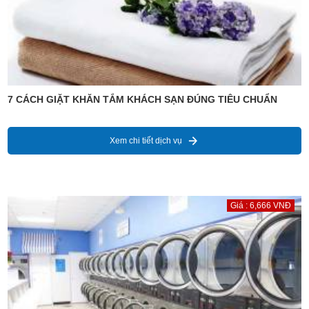
7 CÁCH GIẶT KHĂN TẮM KHÁCH SẠN ĐÚNG TIÊU CHUẨN
Xem chi tiết dịch vụ
Giá : 6,666 VNĐ