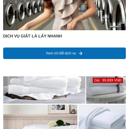
DỊCH VỤ GIẶT LÀ LẤY NHANH
Xem chi tiết dịch vụ
Giá : 99,889 VNĐ