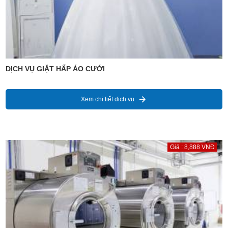
DỊCH VỤ GIẶT HẤP ÁO CƯỚI
Xem chi tiết dịch vụ
Giá : 8,888 VNĐ