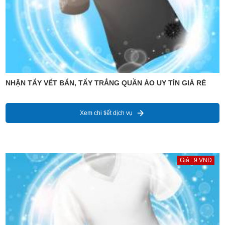
NHẬN TẨY VẾT BẨN, TẨY TRẮNG QUẦN ÁO UY TÍN GIÁ RẺ
Xem chi tiết dịch vụ
Giá : 9 VNĐ