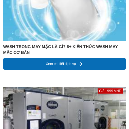
WASH TRONG MAY MẶC LÀ GÌ? 8+ KIẾN THỨC WASH MAY
MẶC CƠ BẢN
Xem chi tiết dịch vụ
Giá : 999 VNĐ