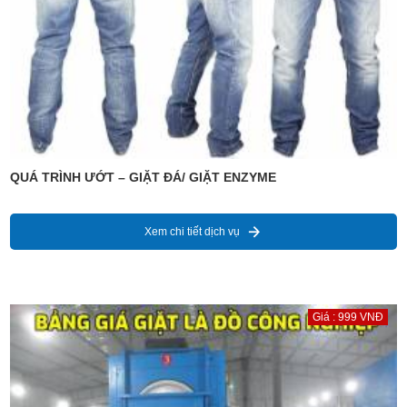
QUÁ TRÌNH ƯỚT – GIẶT ĐÁ/ GIẶT ENZYME
Xem chi tiết dịch vụ
Giá : 999 VNĐ