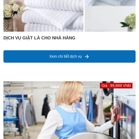
DỊCH VỤ GIẶT LÀ CHO NHÀ HÀNG
Xem chi tiết dịch vụ
Giá : 99,889 VNĐ