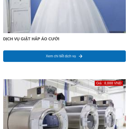
DỊCH VỤ GIẶT HẤP ÁO CƯỚI
Xem chi tiết dịch vụ
Giá : 8,888 VNĐ