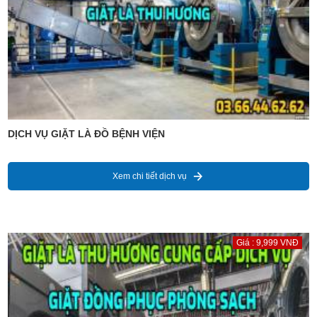
DỊCH VỤ GIẶT LÀ ĐỒ BỆNH VIỆN
Xem chi tiết dịch vụ
Giá : 9,999 VNĐ