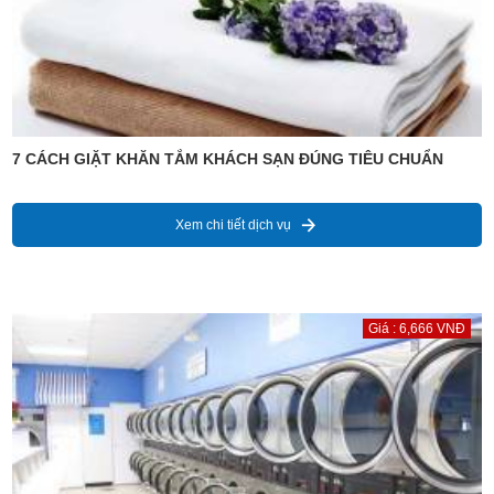
7 CÁCH GIẶT KHĂN TẮM KHÁCH SẠN ĐÚNG TIÊU CHUẨN
Xem chi tiết dịch vụ
Giá : 6,666 VNĐ