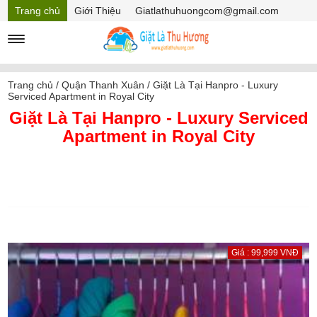
Trang chủ
Giới Thiệu
Giatlathuhuongcom@gmail.com
Hồ sơ năng lực
Mã Giảm giá
Trang chủ
/
Quận Thanh Xuân
/
Giặt Là Tại Hanpro - Luxury
Serviced Apartment in Royal City
Giặt Là Tại Hanpro - Luxury Serviced
Apartment in Royal City
Giá : 99,999 VNĐ