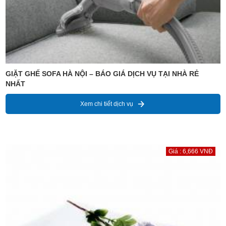
GIẶT GHẾ SOFA HÀ NỘI – BÁO GIÁ DỊCH VỤ TẠI NHÀ RẺ
NHẤT
Xem chi tiết dịch vụ
Giá : 6,666 VNĐ