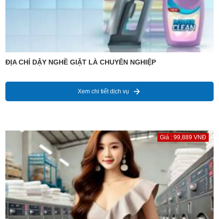
ĐỊA CHỈ DẬY NGHỀ GIẶT LÀ CHUYÊN NGHIỆP
Xem chi tiết dịch vụ
Giá : 99,889 VNĐ