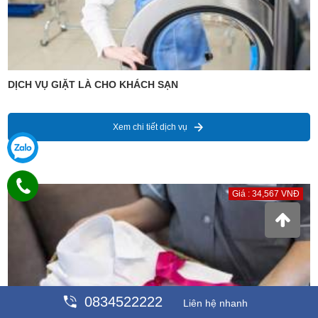
DỊCH VỤ GIẶT LÀ CHO KHÁCH SẠN
Xem chi tiết dịch vụ
Giá : 34,567 VNĐ
0834522222
Liên hệ nhanh