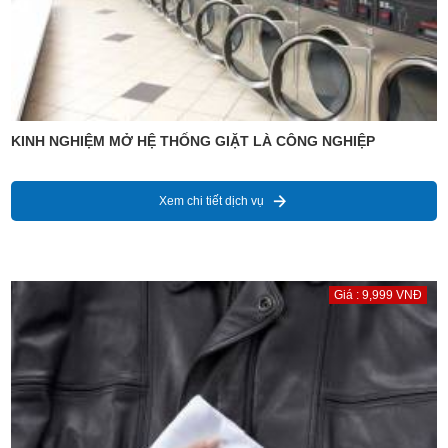
KINH NGHIỆM MỞ HỆ THỐNG GIẶT LÀ CÔNG NGHIỆP
Xem chi tiết dịch vụ
Giá : 9,999 VNĐ