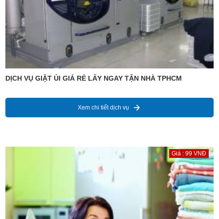
DỊCH VỤ GIẶT ỦI GIÁ RẺ LẤY NGAY TẬN NHÀ TPHCM
Xem chi tiết dịch vụ
Giá : 99 VNĐ