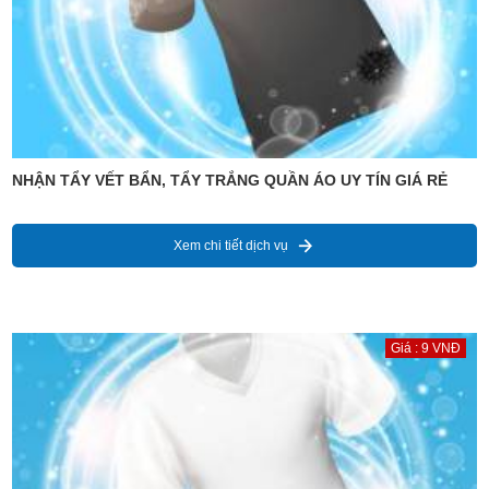
NHẬN TẨY VẾT BẨN, TẨY TRẮNG QUẦN ÁO UY TÍN GIÁ RẺ
Xem chi tiết dịch vụ
Giá : 9 VNĐ