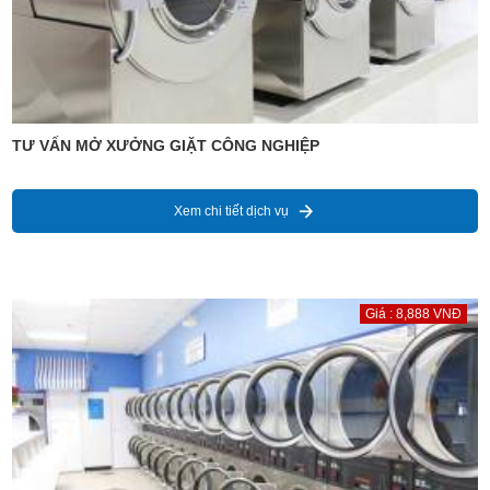
TƯ VẤN MỞ XƯỞNG GIẶT CÔNG NGHIỆP
Xem chi tiết dịch vụ
Giá : 8,888 VNĐ