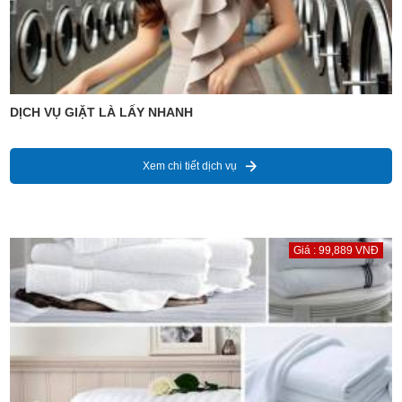
DỊCH VỤ GIẶT LÀ LẤY NHANH
Xem chi tiết dịch vụ
Giá : 99,889 VNĐ