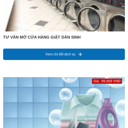
TƯ VẤN MỞ CỬA HÀNG GIẶT DÂN SINH
Xem chi tiết dịch vụ
Giá : 99,889 VNĐ