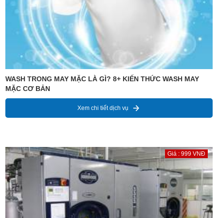
WASH TRONG MAY MẶC LÀ GÌ? 8+ KIẾN THỨC WASH MAY
MẶC CƠ BẢN
Xem chi tiết dịch vụ
Giá : 999 VNĐ