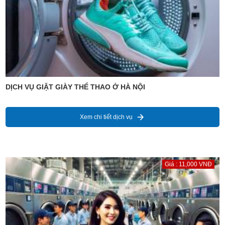
DỊCH VỤ GIẶT GIÀY THỂ THAO Ở HÀ NỘI
Xem chi tiết dịch vụ
Giá : 11,000 VNĐ