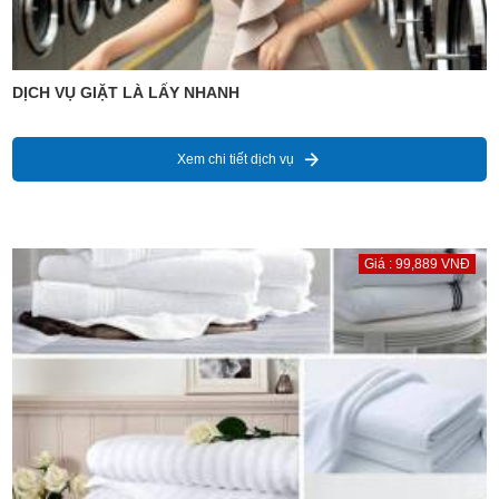
DỊCH VỤ GIẶT LÀ LẤY NHANH
Xem chi tiết dịch vụ
Giá : 99,889 VNĐ