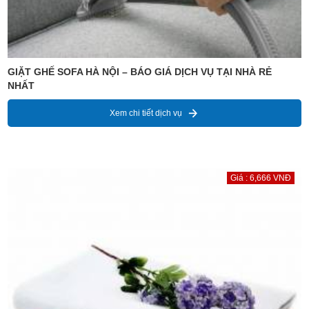
GIẶT GHẾ SOFA HÀ NỘI – BÁO GIÁ DỊCH VỤ TẠI NHÀ RẺ
NHẤT
Xem chi tiết dịch vụ
Giá : 6,666 VNĐ