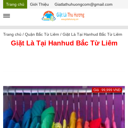
Trang chủ
Giới Thiệu
Giatlathuhuongcom@gmail.com
Hồ sơ năng lực
Mã Giảm giá
Trang chủ
/
Quận Bắc Từ Liêm
/
Giặt Là Tại Hanhud Bắc Từ Liêm
Giặt Là Tại Hanhud Bắc Từ Liêm
Giá : 99,999 VNĐ