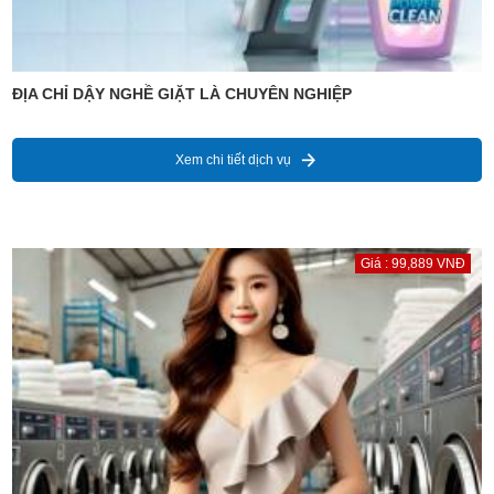
ĐỊA CHỈ DẬY NGHỀ GIẶT LÀ CHUYÊN NGHIỆP
Xem chi tiết dịch vụ
Giá : 99,889 VNĐ