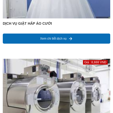
DỊCH VỤ GIẶT HẤP ÁO CƯỚI
Xem chi tiết dịch vụ
Giá : 8,888 VNĐ