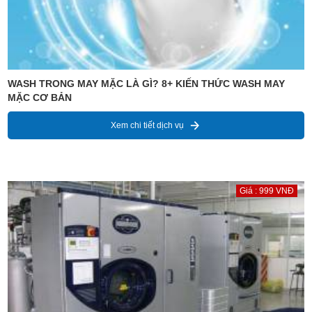
WASH TRONG MAY MẶC LÀ GÌ? 8+ KIẾN THỨC WASH MAY
MẶC CƠ BẢN
Xem chi tiết dịch vụ
Giá : 999 VNĐ