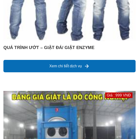
QUÁ TRÌNH ƯỚT – GIẶT ĐÁ/ GIẶT ENZYME
Xem chi tiết dịch vụ
Giá : 999 VNĐ