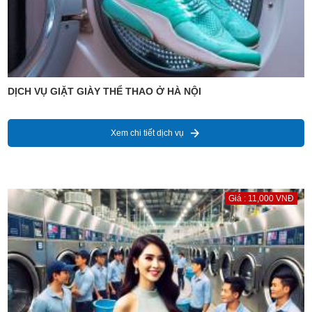
DỊCH VỤ GIẶT GIÀY THỂ THAO Ở HÀ NỘI
Xem chi tiết dịch vụ
Giá : 11,000 VNĐ