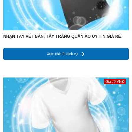
NHẬN TẨY VẾT BẨN, TẨY TRẮNG QUẦN ÁO UY TÍN GIÁ RẺ
Xem chi tiết dịch vụ
Giá : 9 VNĐ