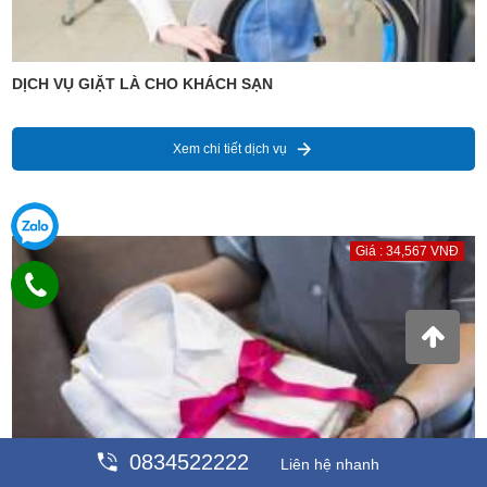
DỊCH VỤ GIẶT LÀ CHO KHÁCH SẠN
Xem chi tiết dịch vụ
Giá : 34,567 VNĐ
0834522222
Liên hệ nhanh