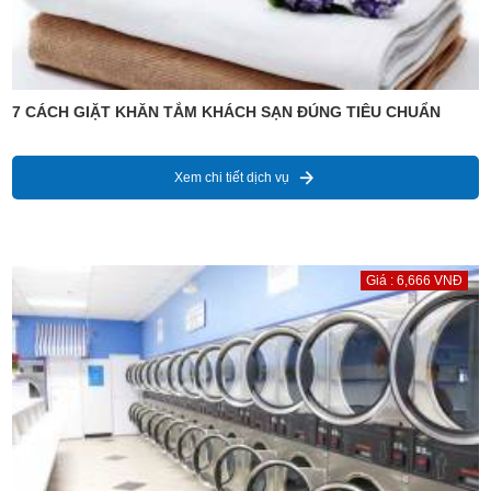
7 CÁCH GIẶT KHĂN TẮM KHÁCH SẠN ĐÚNG TIÊU CHUẨN
Xem chi tiết dịch vụ
Giá : 6,666 VNĐ