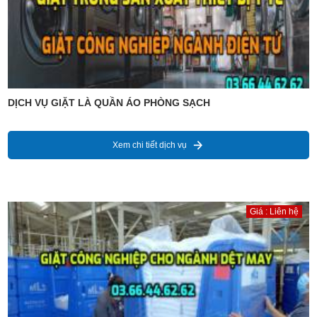
DỊCH VỤ GIẶT LÀ QUẦN ÁO PHÒNG SẠCH
Xem chi tiết dịch vụ
Giá : Liên hệ