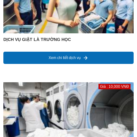
DỊCH VỤ GIẶT LÀ TRƯỜNG HỌC
Xem chi tiết dịch vụ
Giá : 10,000 VNĐ