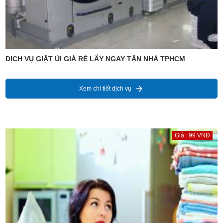
DỊCH VỤ GIẶT ỦI GIÁ RẺ LẤY NGAY TẬN NHÀ TPHCM
Xem chi tiết dịch vụ
Giá : 99 VNĐ