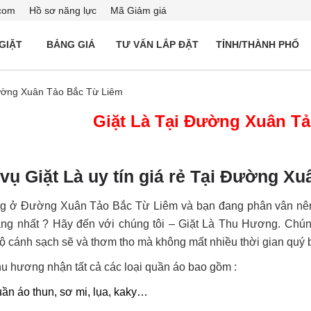
com
Hồ sơ năng lực
Mã Giảm giá
 GIẶT
BẢNG GIÁ
TƯ VẤN LẮP ĐẶT
TỈNH/THÀNH PHỐ
Đường Xuân Tảo Bắc Từ Liêm
Giặt Là Tại Đường Xuân T
 vụ Giặt Là uy tín giá rẻ Tại Đường X
g ở Đường Xuân Tảo Bắc Từ Liêm và bạn đang phân vân nên l
ăng nhất ? Hãy đến với chúng tôi – Giặt Là Thu Hương. Chúng
 cánh sạch sẽ và thơm tho mà không mất nhiều thời gian quý 
thu hương nhận tất cả các loại quần áo bao gồm :
ần áo thun, sơ mi, lụa, kaky…