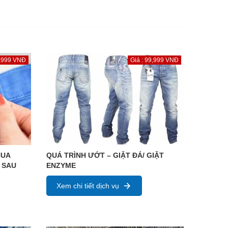
9,999 VNĐ
Giá : 99,999 VNĐ
HUA
QUÁ TRÌNH ƯỚT – GIẶT ĐÁ/ GIẶT
 SAU
ENZYME
Xem chi tiết dịch vụ