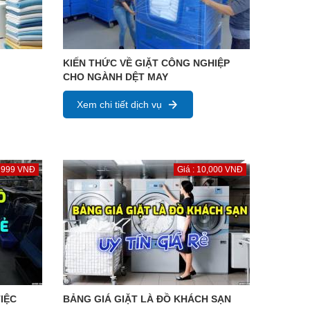
KIẾN THỨC VỀ GIẶT CÔNG NGHIỆP
CHO NGÀNH DỆT MAY
Xem chi tiết dịch vụ
: 999 VNĐ
Giá : 10,000 VNĐ
IỆC
BẢNG GIÁ GIẶT LÀ ĐỒ KHÁCH SẠN