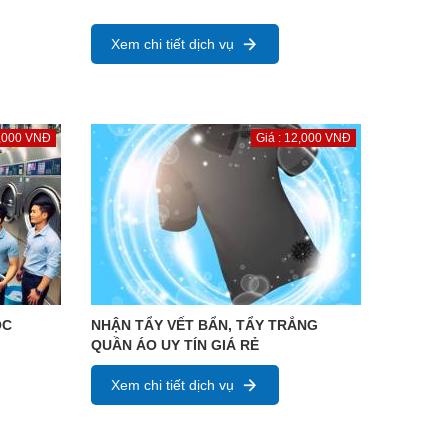
Xem chi tiết dịch vụ
1,000 VNĐ
Giá : 12,000 VNĐ
ỌC
NHẬN TẨY VẾT BẨN, TẨY TRẮNG
QUẦN ÁO UY TÍN GIÁ RẺ
Xem chi tiết dịch vụ