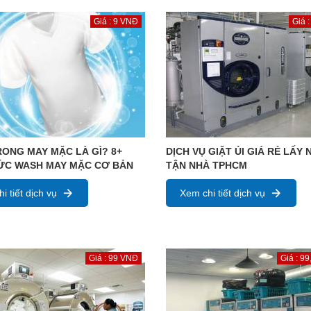
Giá : 9 VNĐ
Giá 
ONG MAY MẶC LÀ GÌ? 8+
DỊCH VỤ GIẶT ỦI GIÁ RẺ LẤY
HỨC WASH MAY MẶC CƠ BẢN
TẬN NHÀ TPHCM
i tiết dịch vụ
Xem chi tiết dịch vụ
Giá : 99 VNĐ
Giá : 9