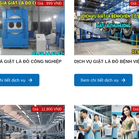
Giá : 999 VNĐ
Giá 
Á GIẶT LÀ ĐỒ CÔNG NGHIỆP
DỊCH VỤ GIẶT LÀ ĐỒ BỆNH VI
i tiết dịch vụ
Xem chi tiết dịch vụ
Giá : 11,900 VNĐ
Giá