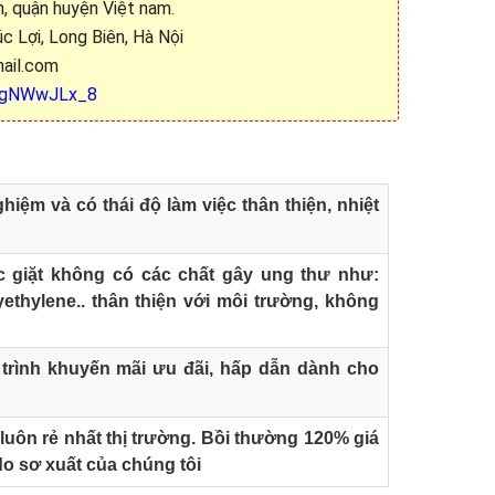
nh, quận huyện Việt nam.
c Lợi, Long Biên, Hà Nội
ail.com
/zjgNWwJLx_8
hiệm và có thái độ làm việc thân thiện, nhiệt
 giặt không có các chất gây ung thư như:
yethylene.. thân thiện với môi trường, không
rình khuyến mãi ưu đãi, hấp dẫn dành cho
luôn rẻ nhất thị trường. Bồi thường 120% giá
o sơ xuất của chúng tôi