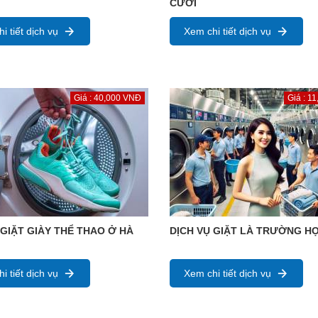
CƯỚI
i tiết dịch vụ
Xem chi tiết dịch vụ
Giá : 40,000 VNĐ
Giá : 1
 GIẶT GIÀY THỂ THAO Ở HÀ
DỊCH VỤ GIẶT LÀ TRƯỜNG H
i tiết dịch vụ
Xem chi tiết dịch vụ