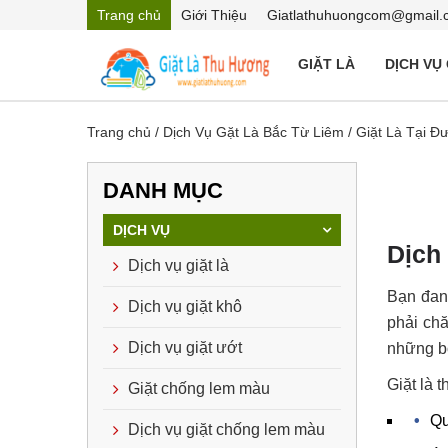
Trang chủ
Giới Thiệu
Giatlathuhuongcom@gmail.
GIẶT LÀ
DỊCH VỤ
Trang chủ
/
Dịch Vụ Gặt Là Bắc Từ Liêm
/
Giặt Là Tại 
DANH MỤC
DỊCH VỤ
Dịch
Dịch vụ giặt là
Bạn đan
Dịch vụ giặt khô
phải ch
Dịch vụ giặt ướt
những bộ
Giặt là 
Giặt chống lem màu
Qu
Dịch vụ giặt chống lem màu