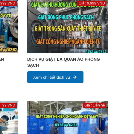
: 999 VNĐ
Giá : 9,999 VNĐ
ỆN
DỊCH VỤ GIẶT LÀ QUẦN ÁO PHÒNG
SẠCH
Xem chi tiết dịch vụ
 : 99 VNĐ
Giá : Liên hệ