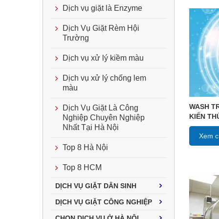
Dịch vụ giặt là Enzyme
Dịch Vụ Giặt Rèm Hội
Trường
Dịch vụ xử lý kiềm màu
Dịch vụ xử lý chống lem
màu
WASH TR
Dịch Vụ Giặt Là Công
KIẾN T
Nghiệp Chuyên Nghiệp
Nhất Tại Hà Nội
Xem ch
Top 8 Hà Nội
Top 8 HCM
DỊCH VỤ GIẶT DÂN SINH
DỊCH VỤ GIẶT CÔNG NGHIỆP
CHỌN DỊCH VỤ Ở HÀ NỘI