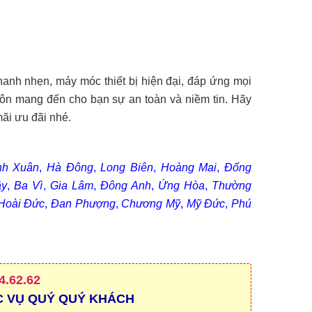
anh nhẹn, máy móc thiết bị hiện đại, đáp ứng mọi
uôn mang đến cho bạn sự an toàn và niềm tin. Hãy
ãi ưu đãi nhé.
nh Xuân
,
Hà Đông
,
Long Biên
,
Hoàng Mai
,
Đống
ây
,
Ba Vì
,
Gia Lâm
,
Đông Anh
,
Ứng Hòa
,
Thường
Hoài Đức
,
Đan Phượng
,
Chương Mỹ
,
Mỹ Đức
,
Phú
4.62.62
C VỤ QUÝ QUÝ KHÁCH