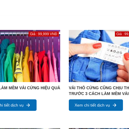
Giá : 99,999 VNĐ
Giá : 9
LÀM MỀM VẢI CỨNG HIỆU QUẢ
VẢI THÔ CỨNG CŨNG CHỊU T
TRƯỚC 3 CÁCH LÀM MỀM VẢI
i tiết dịch vụ
Xem chi tiết dịch vụ