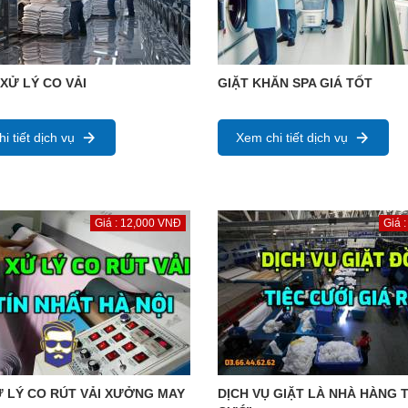
 XỬ LÝ CO VẢI
GIẶT KHĂN SPA GIÁ TỐT
i tiết dịch vụ
Xem chi tiết dịch vụ
Giá : 12,000 VNĐ
Giá 
 LÝ CO RÚT VẢI XƯỞNG MAY
DỊCH VỤ GIẶT LÀ NHÀ HÀNG T