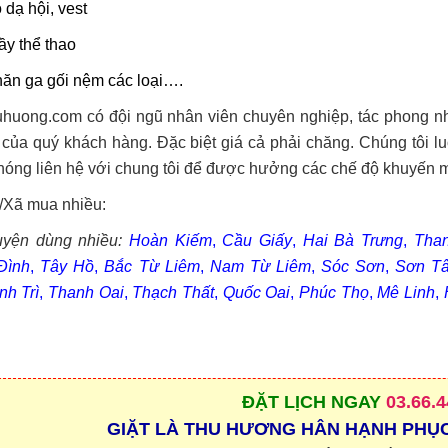
 dạ hội, vest
ầy thể thao
ăn ga gối nệm các loại….
uhuong.com có đội ngũ nhân viên chuyên nghiệp, tác phong nh
của quý khách hàng. Đặc biệt giá cả phải chăng. Chúng tôi l
óng liên hệ với chung tôi để được hưởng các chế độ khuyến m
Xã mua nhiều:
yện dùng nhiều:
Hoàn Kiếm
,
Cầu Giấy
,
Hai Bà Trưng
,
Tha
Đình
,
Tây Hồ
,
Bắc Từ Liêm
,
Nam Từ Liêm
,
Sóc Sơn
,
Sơn T
nh Trì
,
Thanh Oai
,
Thạch Thất
,
Quốc Oai
,
Phúc Thọ
,
Mê Linh
,
ĐẶT
LỊCH NGAY
03.66.4
GIẶT LÀ THU HƯƠNG HÂN HẠNH PHỤ