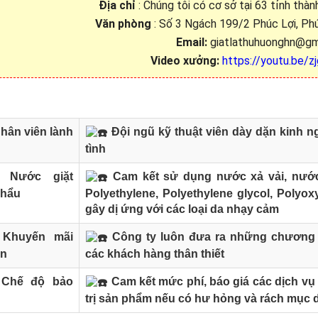
Địa chỉ
: Chúng tôi có cơ sở tại 63 tỉnh thà
Văn phòng
: Số 3 Ngách 199/2 Phúc Lợi, Phú
Email:
giatlathuhuonghn@gm
Video xưởng:
https://youtu.be
hân viên lành
Đội ngũ kỹ thuật viên dày dặn kinh ng
tình
Nước giặt
Cam kết sử dụng nước xả vải, nước
khẩu
Polyethylene, Polyethylene glycol, Polyox
gây dị ứng với các loại da nhạy cảm
Khuyến mãi
Công ty luôn đưa ra những chương t
ẫn
các khách hàng thân thiết
Chế độ bảo
Cam kết mức phí, báo giá các dịch vụ 
trị sản phẩm nếu có hư hỏng và rách mục d