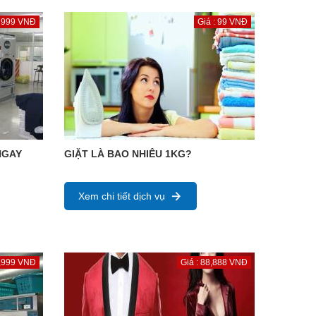
: 999 VNĐ
Giá : 99 VNĐ
 NGAY
GIẶT LÀ BAO NHIÊU 1KG?
Xem chi tiết dịch vụ
9,999 VNĐ
Giá : 88,888 VNĐ