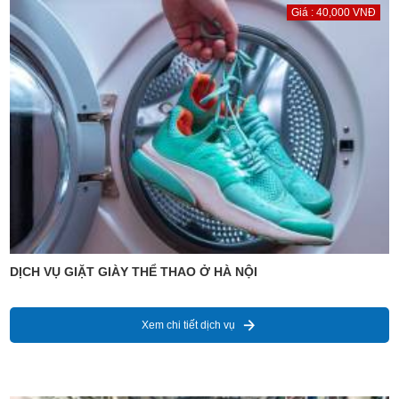
Giá : 40,000 VNĐ
DỊCH VỤ GIẶT GIÀY THỂ THAO Ở HÀ NỘI
Xem chi tiết dịch vụ