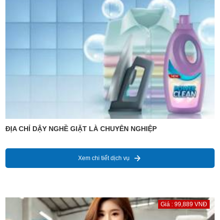
ĐỊA CHỈ DẬY NGHỀ GIẶT LÀ CHUYÊN NGHIỆP
Xem chi tiết dịch vụ
Giá : 99,889 VNĐ