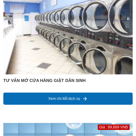
TƯ VẤN MỞ CỬA HÀNG GIẶT DÂN SINH
Xem chi tiết dịch vụ
Giá : 99,889 VNĐ