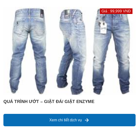
Giá : 99,999 VNĐ
QUÁ TRÌNH ƯỚT – GIẶT ĐÁ/ GIẶT ENZYME
Xem chi tiết dịch vụ