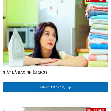
Giá : 99 VNĐ
GIẶT LÀ BAO NHIÊU 1KG?
Xem chi tiết dịch vụ
Giá : 99 VNĐ