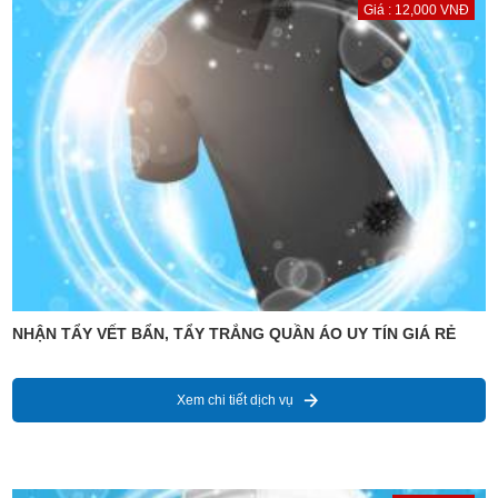
Giá : 12,000 VNĐ
NHẬN TẨY VẾT BẨN, TẨY TRẮNG QUẦN ÁO UY TÍN GIÁ RẺ
Xem chi tiết dịch vụ