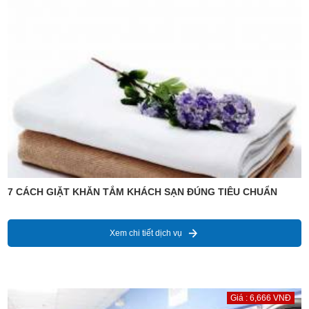
7 CÁCH GIẶT KHĂN TẮM KHÁCH SẠN ĐÚNG TIÊU CHUẨN
Xem chi tiết dịch vụ
Giá : 6,666 VNĐ