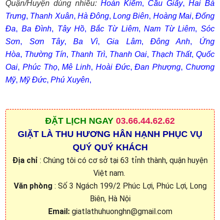
Quận/Huyện dùng nhiều:
Hoàn Kiếm
,
Cầu Giấy
,
Hai Bà
Trưng
,
Thanh Xuân
,
Hà Đông
,
Long Biên
,
Hoàng Mai
,
Đống
Đa
,
Ba Đình
,
Tây Hồ
,
Bắc Từ Liêm
,
Nam Từ Liêm
,
Sóc
Sơn
,
Sơn Tây
,
Ba Vì
,
Gia Lâm
,
Đông Anh
,
Ứng
Hòa
,
Thường Tín
,
Thanh Trì
,
Thanh Oai
,
Thạch Thất
,
Quốc
Oai
,
Phúc Thọ
,
Mê Linh
,
Hoài Đức
,
Đan Phượng
,
Chương
Mỹ
,
Mỹ Đức
,
Phú Xuyên
,
ĐẶT
LỊCH NGAY
03.66.44.62.62
GIẶT LÀ THU HƯƠNG HÂN HẠNH PHỤC VỤ
QUÝ QUÝ KHÁCH
Địa chỉ
: Chúng tôi có cơ sở tại 63 tỉnh thành, quận huyện
Việt nam.
Văn phòng
: Số 3 Ngách 199/2 Phúc Lợi, Phúc Lợi, Long
Biên, Hà Nội
Email:
giatlathuhuonghn@gmail.com