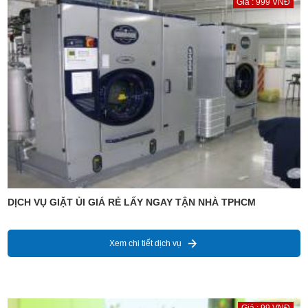
Giá : 999 VNĐ
DỊCH VỤ GIẶT ỦI GIÁ RẺ LẤY NGAY TẬN NHÀ TPHCM
Xem chi tiết dịch vụ