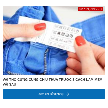
Giá : 99,999 VNĐ
VẢI THÔ CỨNG CŨNG CHỊU THUA TRƯỚC 3 CÁCH LÀM MỀM
VẢI SAU
Xem chi tiết dịch vụ