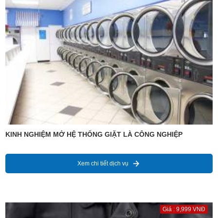
KINH NGHIỆM MỞ HỆ THỐNG GIẶT LÀ CÔNG NGHIỆP
Xem chi tiết dịch vụ
Giá : 9,999 VNĐ