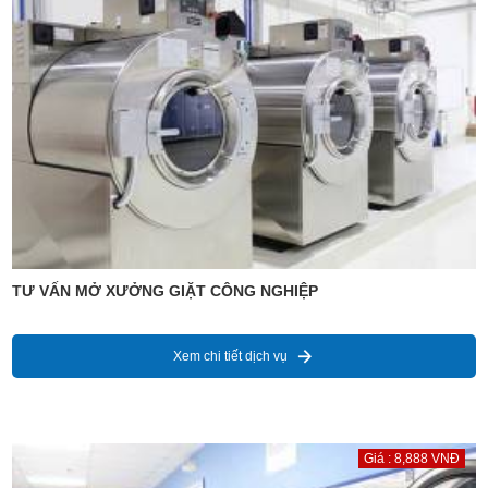
TƯ VẤN MỞ XƯỞNG GIẶT CÔNG NGHIỆP
Xem chi tiết dịch vụ
Giá : 8,888 VNĐ