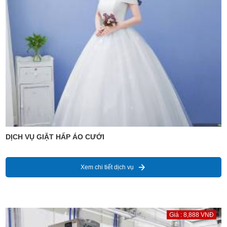
DỊCH VỤ GIẶT HẤP ÁO CƯỚI
Xem chi tiết dịch vụ
Giá : 8,888 VNĐ