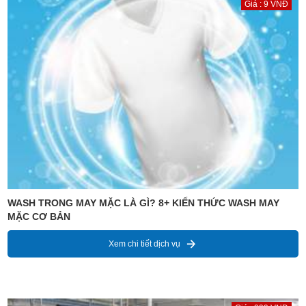
Giá : 9 VNĐ
WASH TRONG MAY MẶC LÀ GÌ? 8+ KIẾN THỨC WASH MAY
MẶC CƠ BẢN
Xem chi tiết dịch vụ