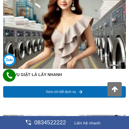
DỊCH VỤ GIẶT LÀ LẤY NHANH
Xem chi tiết dịch vụ
Giá : 99,889 VNĐ
0834522222
Liên hệ nhanh