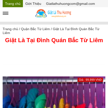
Trang chủ
Giới Thiệu
Giatlathuhuongcom@gmail.com
Hồ sơ năng lực
Mã Giảm giá
Trang chủ
/
Quận Bắc Từ Liêm
/
Giặt Là Tại Đình Quán Bắc Từ
Liêm
Giặt Là Tại Đình Quán Bắc Từ Liêm
Giá : 99,999 VNĐ