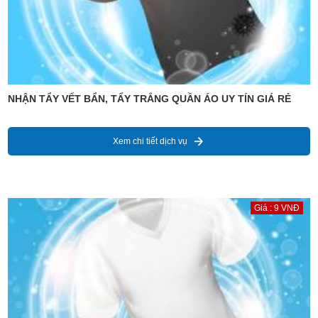
NHẬN TẨY VẾT BẨN, TẨY TRẮNG QUẦN ÁO UY TÍN GIÁ RẺ
Xem chi tiết dịch vụ
Giá : 9 VNĐ