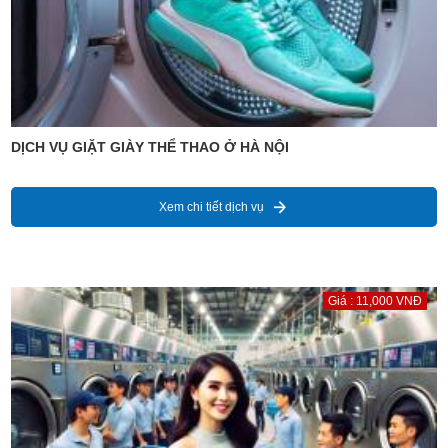
DỊCH VỤ GIẶT GIÀY THỂ THAO Ở HÀ NỘI
Xem chi tiết dịch vụ
Giá : 11,000 VNĐ