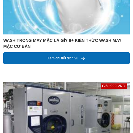
WASH TRONG MAY MẶC LÀ GÌ? 8+ KIẾN THỨC WASH MAY
MẶC CƠ BẢN
Xem chi tiết dịch vụ
Giá : 999 VNĐ