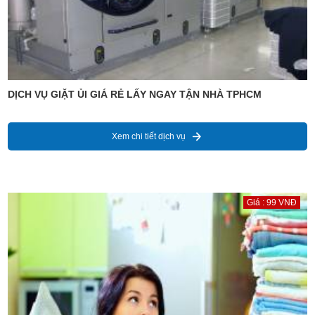
DỊCH VỤ GIẶT ỦI GIÁ RẺ LẤY NGAY TẬN NHÀ TPHCM
Xem chi tiết dịch vụ
Giá : 99 VNĐ