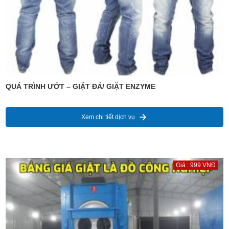
QUÁ TRÌNH ƯỚT – GIẶT ĐÁ/ GIẶT ENZYME
Xem chi tiết dịch vụ
Giá : 999 VNĐ