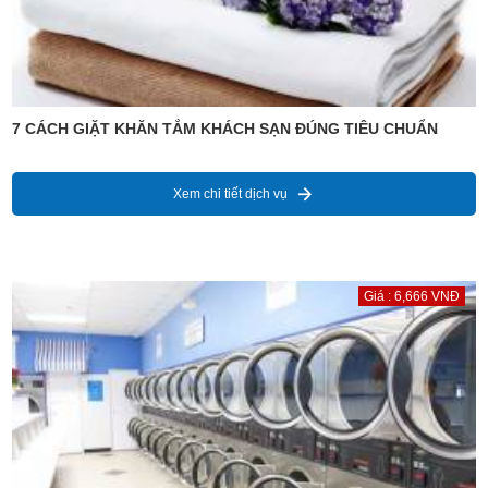
7 CÁCH GIẶT KHĂN TẮM KHÁCH SẠN ĐÚNG TIÊU CHUẨN
Xem chi tiết dịch vụ
Giá : 6,666 VNĐ