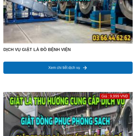
DỊCH VỤ GIẶT LÀ ĐỒ BỆNH VIỆN
Xem chi tiết dịch vụ
Giá : 9,999 VNĐ