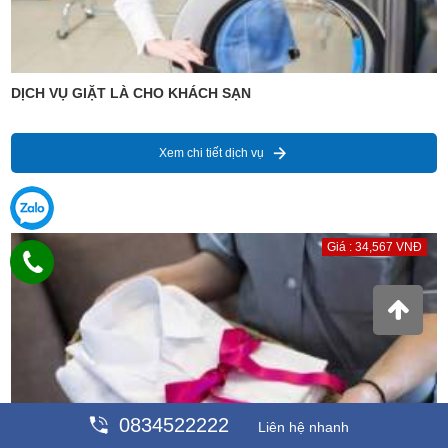
DỊCH VỤ GIẶT LÀ CHO KHÁCH SẠN
Xem chi tiết dịch vụ
Giá : 34,567 VNĐ
0834522222
Liên hệ nhanh