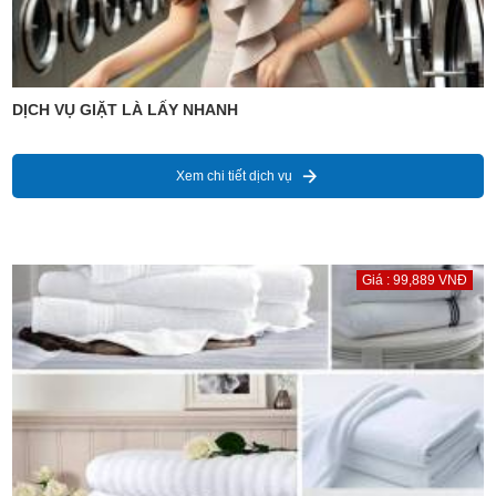
DỊCH VỤ GIẶT LÀ LẤY NHANH
Xem chi tiết dịch vụ
Giá : 99,889 VNĐ