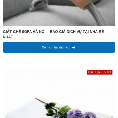
GIẶT GHẾ SOFA HÀ NỘI – BÁO GIÁ DỊCH VỤ TẠI NHÀ RẺ
NHẤT
Xem chi tiết dịch vụ
Giá : 6,666 VNĐ