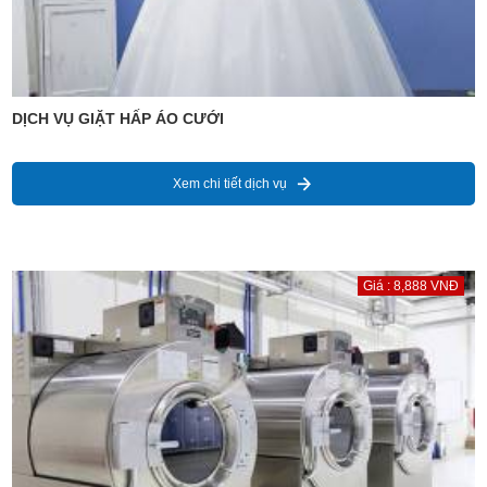
DỊCH VỤ GIẶT HẤP ÁO CƯỚI
Xem chi tiết dịch vụ
Giá : 8,888 VNĐ