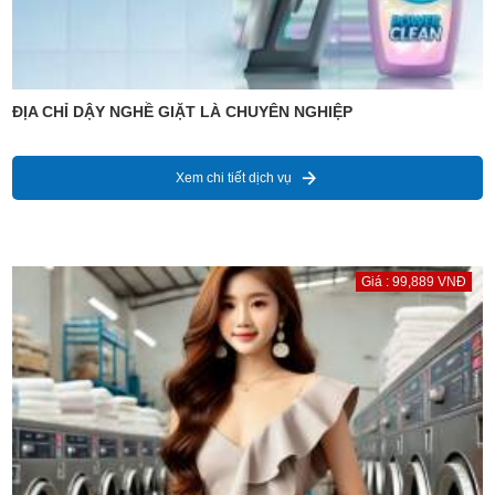
ĐỊA CHỈ DẬY NGHỀ GIẶT LÀ CHUYÊN NGHIỆP
Xem chi tiết dịch vụ
Giá : 99,889 VNĐ