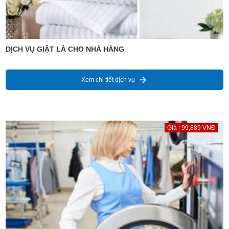
DỊCH VỤ GIẶT LÀ CHO NHÀ HÀNG
Xem chi tiết dịch vụ
Giá : 99,889 VNĐ