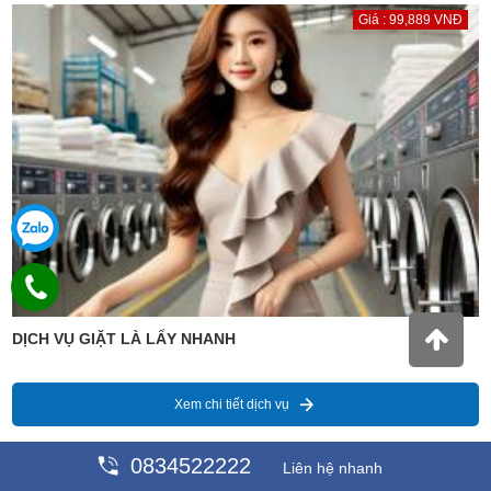
Giá : 99,889 VNĐ
DỊCH VỤ GIẶT LÀ LẤY NHANH
Xem chi tiết dịch vụ
0834522222
Liên hệ nhanh