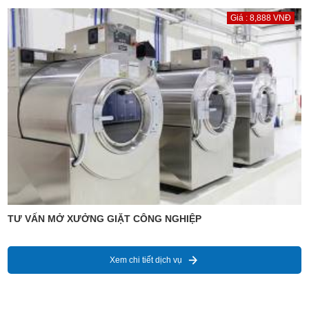
Giá : 8,888 VNĐ
TƯ VẤN MỞ XƯỞNG GIẶT CÔNG NGHIỆP
Xem chi tiết dịch vụ