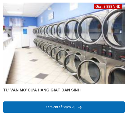
Giá : 8,888 VNĐ
TƯ VẤN MỞ CỬA HÀNG GIẶT DÂN SINH
Xem chi tiết dịch vụ