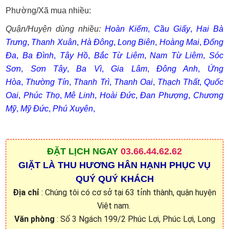
Phường/Xã mua nhiều:
Quận/Huyện dùng nhiều:
Hoàn Kiếm
,
Cầu Giấy
,
Hai Bà
Trưng
,
Thanh Xuân
,
Hà Đông
,
Long Biên
,
Hoàng Mai
,
Đống
Đa
,
Ba Đình
,
Tây Hồ
,
Bắc Từ Liêm
,
Nam Từ Liêm
,
Sóc
Sơn
,
Sơn Tây
,
Ba Vì
,
Gia Lâm
,
Đông Anh
,
Ứng
Hòa
,
Thường Tín
,
Thanh Trì
,
Thanh Oai
,
Thạch Thất
,
Quốc
Oai
,
Phúc Thọ
,
Mê Linh
,
Hoài Đức
,
Đan Phượng
,
Chương
Mỹ
,
Mỹ Đức
,
Phú Xuyên
,
ĐẶT
LỊCH NGAY
03.66.44.62.62
GIẶT LÀ THU HƯƠNG HÂN HẠNH PHỤC VỤ
QUÝ QUÝ KHÁCH
Địa chỉ
: Chúng tôi có cơ sở tại 63 tỉnh thành, quận huyện
Việt nam.
Văn phòng
: Số 3 Ngách 199/2 Phúc Lợi, Phúc Lợi, Long