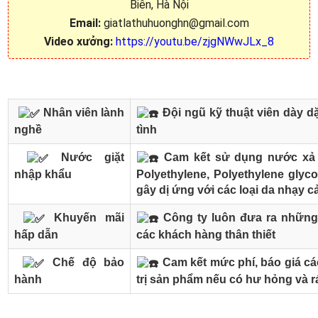
Biên, Hà Nội
Email:
giatlathuhuonghn@gmail.com
Video xưởng:
https://youtu.be/zjgNWwJLx_8
Nhân viên lành
Đội ngũ kỹ thuật viên dày dặ
nghề
tình
Nước giặt
Cam kết sử dụng nước xả v
nhập khẩu
Polyethylene, Polyethylene glyco
gây dị ứng với các loại da nhạy 
Khuyến mãi
Công ty luôn đưa ra những
hấp dẫn
các khách hàng thân thiết
Chế độ bảo
Cam kết mức phí, báo giá các
hành
trị sản phẩm nếu có hư hỏng và r