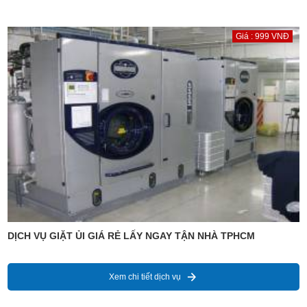
Giá : 999 VNĐ
DỊCH VỤ GIẶT ỦI GIÁ RẺ LẤY NGAY TẬN NHÀ TPHCM
Xem chi tiết dịch vụ