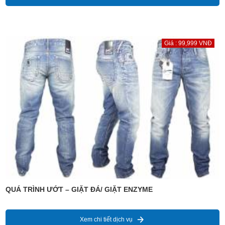
Giá : 99,999 VNĐ
QUÁ TRÌNH ƯỚT – GIẶT ĐÁ/ GIẶT ENZYME
Xem chi tiết dịch vụ