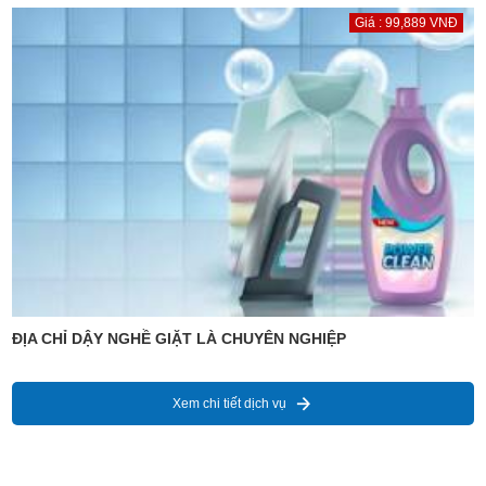
Giá : 99,889 VNĐ
ĐỊA CHỈ DẬY NGHỀ GIẶT LÀ CHUYÊN NGHIỆP
Xem chi tiết dịch vụ