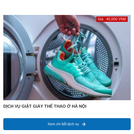
Giá : 40,000 VNĐ
DỊCH VỤ GIẶT GIÀY THỂ THAO Ở HÀ NỘI
Xem chi tiết dịch vụ