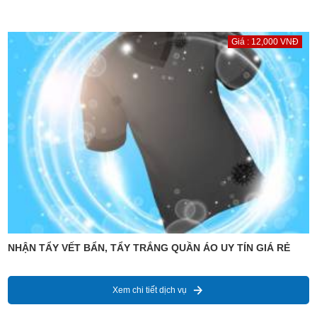
Giá : 12,000 VNĐ
NHẬN TẨY VẾT BẨN, TẨY TRẮNG QUẦN ÁO UY TÍN GIÁ RẺ
Xem chi tiết dịch vụ