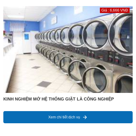
Giá : 6,666 VNĐ
KINH NGHIỆM MỞ HỆ THỐNG GIẶT LÀ CÔNG NGHIỆP
Xem chi tiết dịch vụ