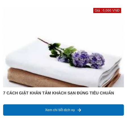
Giá : 6,666 VNĐ
7 CÁCH GIẶT KHĂN TẮM KHÁCH SẠN ĐÚNG TIÊU CHUẨN
Xem chi tiết dịch vụ