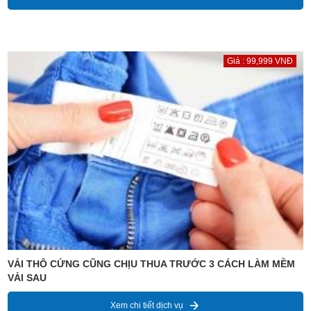
Giá : 99,999 VNĐ
VẢI THÔ CỨNG CŨNG CHỊU THUA TRƯỚC 3 CÁCH LÀM MỀM
VẢI SAU
Xem chi tiết dịch vụ