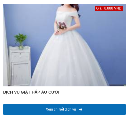
Giá : 8,888 VNĐ
DỊCH VỤ GIẶT HẤP ÁO CƯỚI
Xem chi tiết dịch vụ