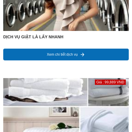
DỊCH VỤ GIẶT LÀ LẤY NHANH
Xem chi tiết dịch vụ
Giá : 99,889 VNĐ