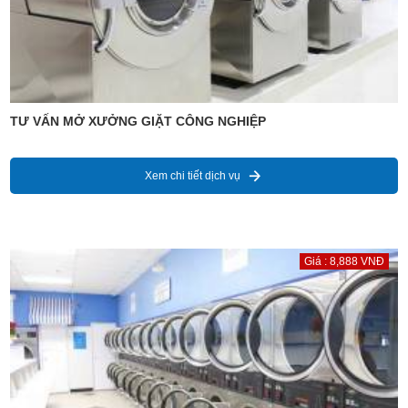
TƯ VẤN MỞ XƯỞNG GIẶT CÔNG NGHIỆP
Xem chi tiết dịch vụ
Giá : 8,888 VNĐ