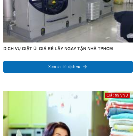
DỊCH VỤ GIẶT ỦI GIÁ RẺ LẤY NGAY TẬN NHÀ TPHCM
Xem chi tiết dịch vụ
Giá : 99 VNĐ