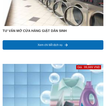
TƯ VẤN MỞ CỬA HÀNG GIẶT DÂN SINH
Xem chi tiết dịch vụ
Giá : 99,889 VNĐ