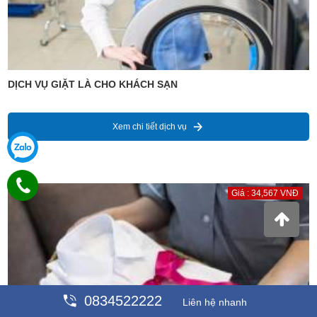
DỊCH VỤ GIẶT LÀ CHO KHÁCH SẠN
Xem chi tiết dịch vụ
Giá : 34,567 VNĐ
0834522222
Liên hệ nhanh