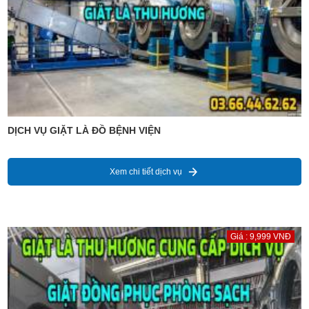
DỊCH VỤ GIẶT LÀ ĐỒ BỆNH VIỆN
Xem chi tiết dịch vụ
Giá : 9,999 VNĐ