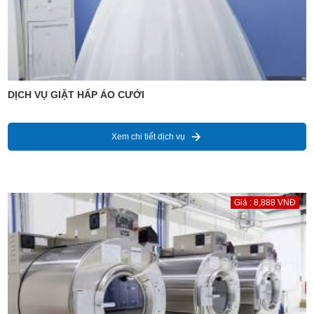
DỊCH VỤ GIẶT HẤP ÁO CƯỚI
Xem chi tiết dịch vụ
Giá : 8,888 VNĐ