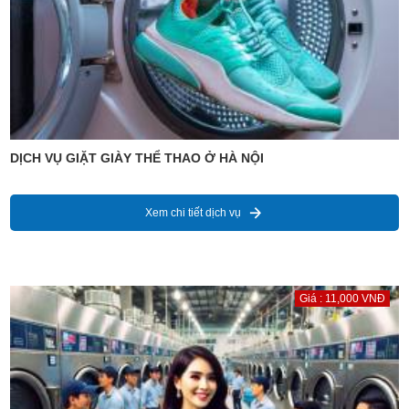
DỊCH VỤ GIẶT GIÀY THỂ THAO Ở HÀ NỘI
Xem chi tiết dịch vụ
Giá : 11,000 VNĐ