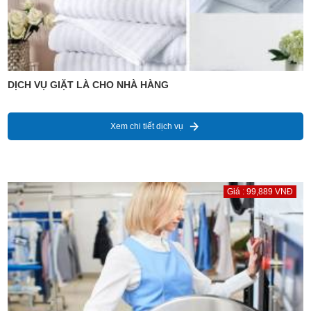
DỊCH VỤ GIẶT LÀ CHO NHÀ HÀNG
Xem chi tiết dịch vụ
Giá : 99,889 VNĐ