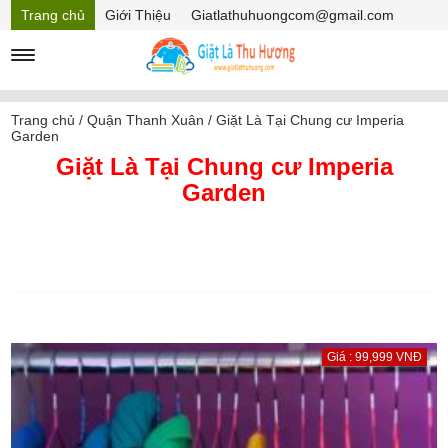
Trang chủ
Giới Thiệu
Giatlathuhuongcom@gmail.com
Hồ sơ năng lực
Mã Giảm giá
Trang chủ
/
Quận Thanh Xuân
/
Giặt Là Tại Chung cư Imperia
Garden
Giặt Là Tại Chung cư Imperia
Garden
Giá : 99,999 VNĐ