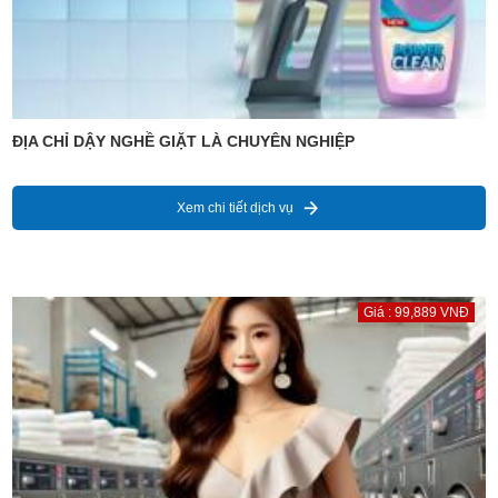
ĐỊA CHỈ DẬY NGHỀ GIẶT LÀ CHUYÊN NGHIỆP
Xem chi tiết dịch vụ
Giá : 99,889 VNĐ