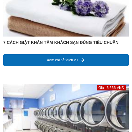
7 CÁCH GIẶT KHĂN TẮM KHÁCH SẠN ĐÚNG TIÊU CHUẨN
Xem chi tiết dịch vụ
Giá : 6,666 VNĐ