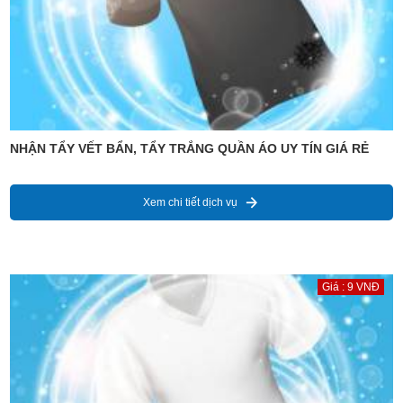
NHẬN TẨY VẾT BẨN, TẨY TRẮNG QUẦN ÁO UY TÍN GIÁ RẺ
Xem chi tiết dịch vụ
Giá : 9 VNĐ