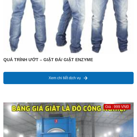
QUÁ TRÌNH ƯỚT – GIẶT ĐÁ/ GIẶT ENZYME
Xem chi tiết dịch vụ
Giá : 999 VNĐ