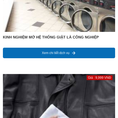
KINH NGHIỆM MỞ HỆ THỐNG GIẶT LÀ CÔNG NGHIỆP
Xem chi tiết dịch vụ
Giá : 9,999 VNĐ