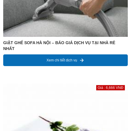
GIẶT GHẾ SOFA HÀ NỘI – BÁO GIÁ DỊCH VỤ TẠI NHÀ RẺ
NHẤT
Xem chi tiết dịch vụ
Giá : 6,666 VNĐ