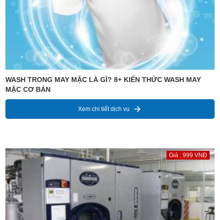
WASH TRONG MAY MẶC LÀ GÌ? 8+ KIẾN THỨC WASH MAY
MẶC CƠ BẢN
Xem chi tiết dịch vụ
Giá : 999 VNĐ