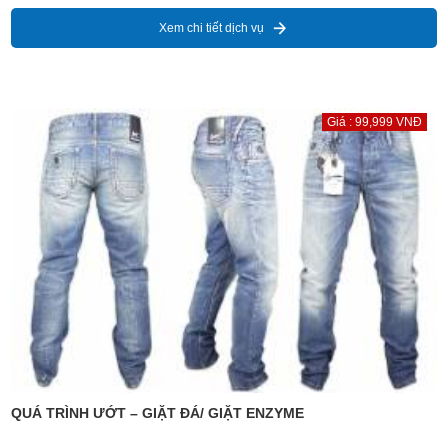
Xem chi tiết dịch vụ
Giá : 99,999 VNĐ
QUÁ TRÌNH ƯỚT – GIẶT ĐÁ/ GIẶT ENZYME