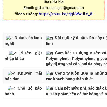
Biên, Hà Nội
Email:
giatlathuhuonghn@gmail.com
Video xưởng:
https://youtu.be/zjgNWwJLx_8
Nhân viên lành
Đội ngũ kỹ thuật viên dày dặ
nghề
tình
Nước giặt
Cam kết sử dụng nước xả v
nhập khẩu
Polyethylene, Polyethylene glyco
gây dị ứng với các loại da nhạy 
Khuyến mãi
Công ty luôn đưa ra những
hấp dẫn
các khách hàng thân thiết
Chế độ bảo
Cam kết mức phí, báo giá các
hành
trị sản phẩm nếu có hư hỏng và r