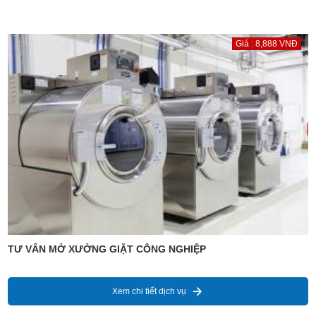
Giá : 8,888 VNĐ
TƯ VẤN MỞ XƯỞNG GIẶT CÔNG NGHIỆP
Xem chi tiết dịch vụ