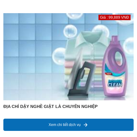
Giá : 99,889 VNĐ
ĐỊA CHỈ DẬY NGHỀ GIẶT LÀ CHUYÊN NGHIỆP
Xem chi tiết dịch vụ