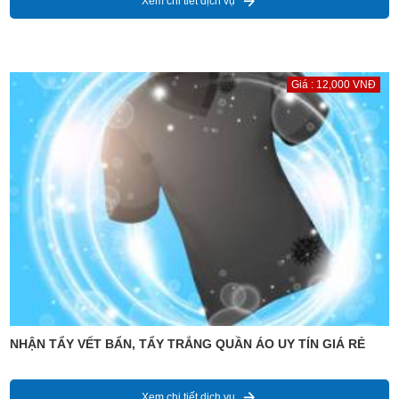
Xem chi tiết dịch vụ
Giá : 12,000 VNĐ
NHẬN TẨY VẾT BẨN, TẨY TRẮNG QUẦN ÁO UY TÍN GIÁ RẺ
Xem chi tiết dịch vụ