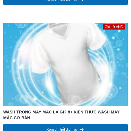
Giá : 9 VNĐ
WASH TRONG MAY MẶC LÀ GÌ? 8+ KIẾN THỨC WASH MAY
MẶC CƠ BẢN
Xem chi tiết dịch vụ