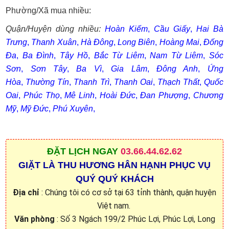
Phường/Xã mua nhiều:
Quận/Huyện dùng nhiều:
Hoàn Kiếm
,
Cầu Giấy
,
Hai Bà
Trưng
,
Thanh Xuân
,
Hà Đông
,
Long Biên
,
Hoàng Mai
,
Đống
Đa
,
Ba Đình
,
Tây Hồ
,
Bắc Từ Liêm
,
Nam Từ Liêm
,
Sóc
Sơn
,
Sơn Tây
,
Ba Vì
,
Gia Lâm
,
Đông Anh
,
Ứng
Hòa
,
Thường Tín
,
Thanh Trì
,
Thanh Oai
,
Thạch Thất
,
Quốc
Oai
,
Phúc Thọ
,
Mê Linh
,
Hoài Đức
,
Đan Phượng
,
Chương
Mỹ
,
Mỹ Đức
,
Phú Xuyên
,
ĐẶT
LỊCH NGAY
03.66.44.62.62
GIẶT LÀ THU HƯƠNG HÂN HẠNH PHỤC VỤ
QUÝ QUÝ KHÁCH
Địa chỉ
: Chúng tôi có cơ sở tại 63 tỉnh thành, quận huyện
Việt nam.
Văn phòng
: Số 3 Ngách 199/2 Phúc Lợi, Phúc Lợi, Long