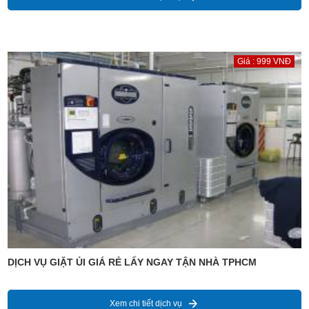
Giá : 999 VNĐ
DỊCH VỤ GIẶT ỦI GIÁ RẺ LẤY NGAY TẬN NHÀ TPHCM
Xem chi tiết dịch vụ