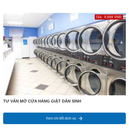
Giá : 8,888 VNĐ
TƯ VẤN MỞ CỬA HÀNG GIẶT DÂN SINH
Xem chi tiết dịch vụ