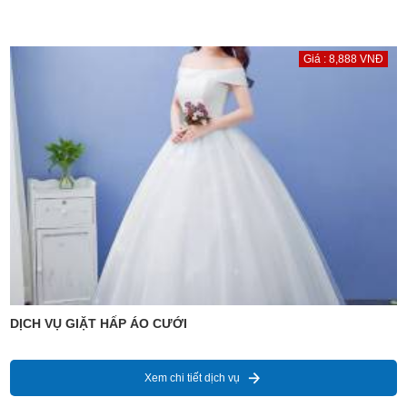
Giá : 8,888 VNĐ
DỊCH VỤ GIẶT HẤP ÁO CƯỚI
Xem chi tiết dịch vụ