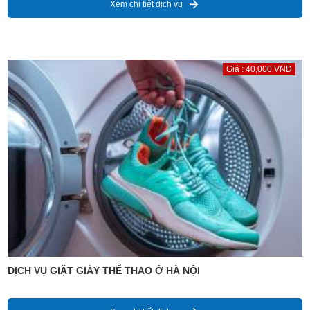
Xem chi tiết dịch vụ
Giá : 40,000 VNĐ
DỊCH VỤ GIẶT GIÀY THỂ THAO Ở HÀ NỘI