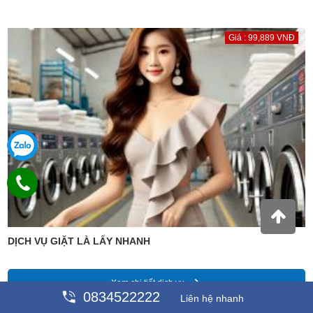
Giá : 99,889 VNĐ
DỊCH VỤ GIẶT LÀ LẤY NHANH
Xem chi tiết dịch vụ
0834522222
Liên hệ nhanh