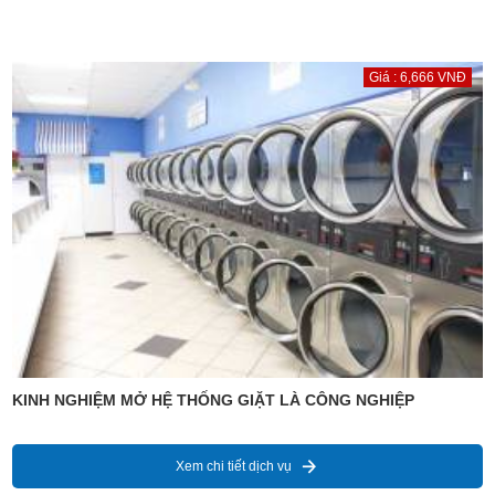
Giá : 6,666 VNĐ
KINH NGHIỆM MỞ HỆ THỐNG GIẶT LÀ CÔNG NGHIỆP
Xem chi tiết dịch vụ