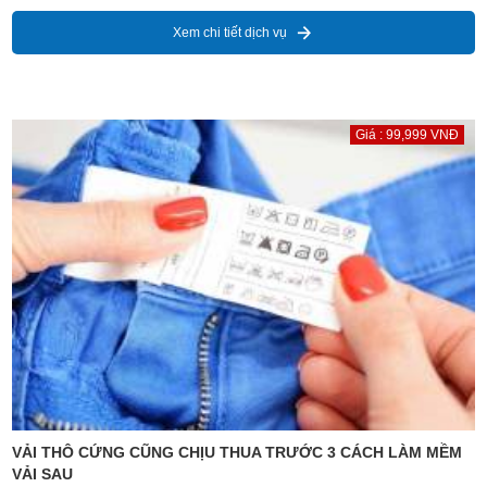
Xem chi tiết dịch vụ
Giá : 99,999 VNĐ
VẢI THÔ CỨNG CŨNG CHỊU THUA TRƯỚC 3 CÁCH LÀM MỀM
VẢI SAU