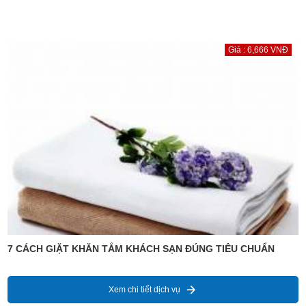
Giá : 6,666 VNĐ
7 CÁCH GIẶT KHĂN TẮM KHÁCH SẠN ĐÚNG TIÊU CHUẨN
Xem chi tiết dịch vụ