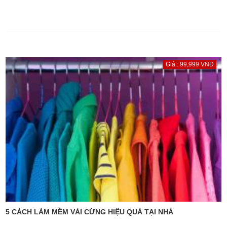
Giá : 99,999 VNĐ
5 CÁCH LÀM MỀM VẢI CỨNG HIỆU QUẢ TẠI NHÀ