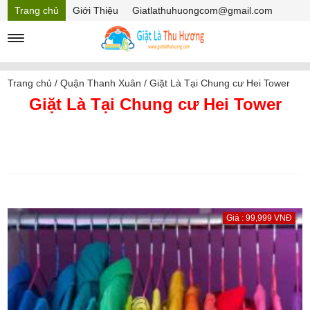
Trang chủ
Giới Thiệu
Giatlathuhuongcom@gmail.com
Hồ sơ năng lực
Mã Giảm giá
Trang chủ
/
Quận Thanh Xuân
/
Giặt Là Tại Chung cư Hei Tower
Giặt Là Tại Chung cư Hei Tower
Giá : 99,999 VNĐ