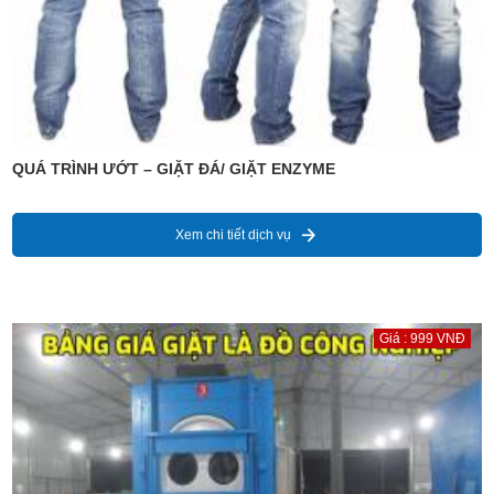
QUÁ TRÌNH ƯỚT – GIẶT ĐÁ/ GIẶT ENZYME
Xem chi tiết dịch vụ
Giá : 999 VNĐ