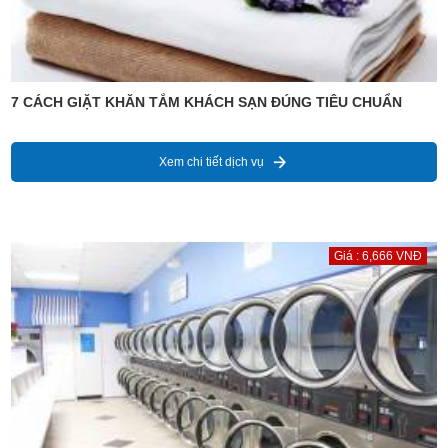
7 CÁCH GIẶT KHĂN TẮM KHÁCH SẠN ĐÚNG TIÊU CHUẨN
Xem chi tiết dịch vụ
Giá : 6,666 VNĐ