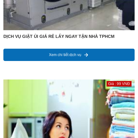
DỊCH VỤ GIẶT ỦI GIÁ RẺ LẤY NGAY TẬN NHÀ TPHCM
Xem chi tiết dịch vụ
Giá : 99 VNĐ