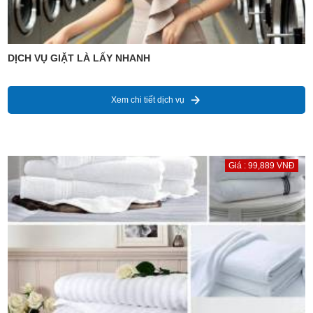
DỊCH VỤ GIẶT LÀ LẤY NHANH
Xem chi tiết dịch vụ
Giá : 99,889 VNĐ