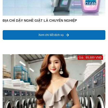
ĐỊA CHỈ DẬY NGHỀ GIẶT LÀ CHUYÊN NGHIỆP
Xem chi tiết dịch vụ
Giá : 99,889 VNĐ