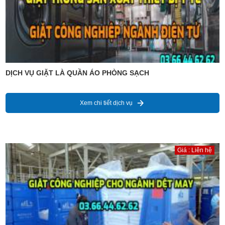
DỊCH VỤ GIẶT LÀ QUẦN ÁO PHÒNG SẠCH
Xem chi tiết dịch vụ
Giá : Liên hệ