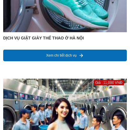
DỊCH VỤ GIẶT GIÀY THỂ THAO Ở HÀ NỘI
Xem chi tiết dịch vụ
Giá : 11,000 VNĐ