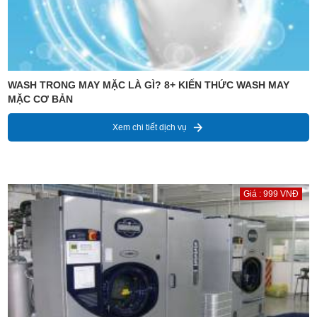
WASH TRONG MAY MẶC LÀ GÌ? 8+ KIẾN THỨC WASH MAY
MẶC CƠ BẢN
Xem chi tiết dịch vụ
Giá : 999 VNĐ