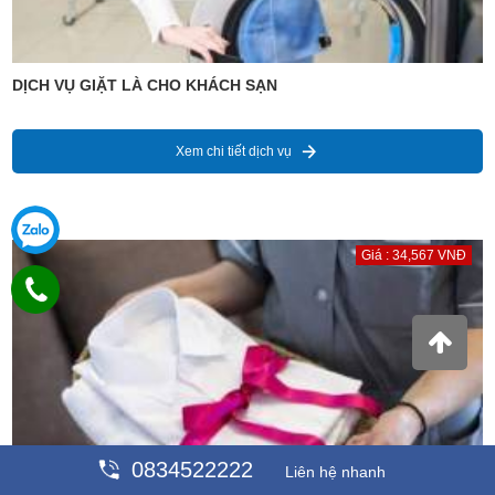
DỊCH VỤ GIẶT LÀ CHO KHÁCH SẠN
Xem chi tiết dịch vụ
Giá : 34,567 VNĐ
0834522222
Liên hệ nhanh