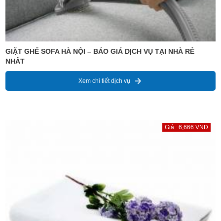
GIẶT GHẾ SOFA HÀ NỘI – BÁO GIÁ DỊCH VỤ TẠI NHÀ RẺ
NHẤT
Xem chi tiết dịch vụ
Giá : 6,666 VNĐ