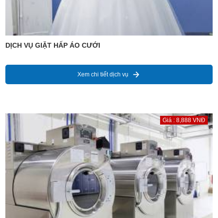
DỊCH VỤ GIẶT HẤP ÁO CƯỚI
Xem chi tiết dịch vụ
Giá : 8,888 VNĐ