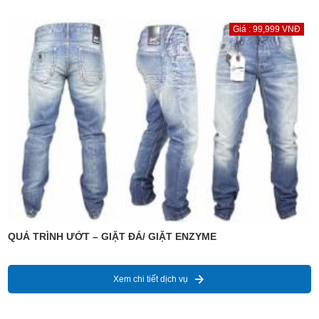
Giá : 99,999 VNĐ
QUÁ TRÌNH ƯỚT – GIẶT ĐÁ/ GIẶT ENZYME
Xem chi tiết dịch vụ