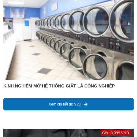
KINH NGHIỆM MỞ HỆ THỐNG GIẶT LÀ CÔNG NGHIỆP
Xem chi tiết dịch vụ
Giá : 9,999 VNĐ