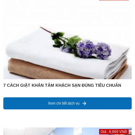
7 CÁCH GIẶT KHĂN TẮM KHÁCH SẠN ĐÚNG TIÊU CHUẨN
Xem chi tiết dịch vụ
Giá : 6,666 VNĐ