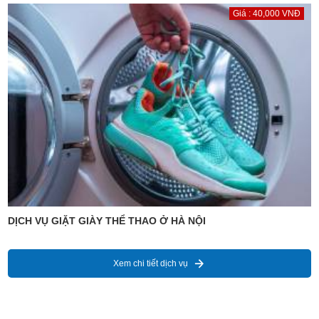
Giá : 40,000 VNĐ
DỊCH VỤ GIẶT GIÀY THỂ THAO Ở HÀ NỘI
Xem chi tiết dịch vụ