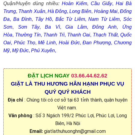
Quận/Huyện dùng nhiều:
Hoàn Kiếm
,
Cầu Giấy
,
Hai Bà
Trưng
,
Thanh Xuân
,
Hà Đông
,
Long Biên
,
Hoàng Mai
,
Đống
Đa
,
Ba Đình
,
Tây Hồ
,
Bắc Từ Liêm
,
Nam Từ Liêm
,
Sóc
Sơn
,
Sơn Tây
,
Ba Vì
,
Gia Lâm
,
Đông Anh
,
Ứng
Hòa
,
Thường Tín
,
Thanh Trì
,
Thanh Oai
,
Thạch Thất
,
Quốc
Oai
,
Phúc Thọ
,
Mê Linh
,
Hoài Đức
,
Đan Phượng
,
Chương
Mỹ
,
Mỹ Đức
,
Phú Xuyên
,
ĐẶT
LỊCH NGAY
03.66.44.62.62
GIẶT LÀ THU HƯƠNG HÂN HẠNH PHỤC VỤ
QUÝ QUÝ KHÁCH
Địa chỉ
: Chúng tôi có cơ sở tại 63 tỉnh thành, quận huyện
Việt nam.
Văn phòng
: Số 3 Ngách 199/2 Phúc Lợi, Phúc Lợi, Long
Biên, Hà Nội
Email:
giatlathuhuonghn@gmail.com