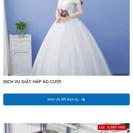
DỊCH VỤ GIẶT HẤP ÁO CƯỚI
Xem chi tiết dịch vụ
Giá : 8,888 VNĐ