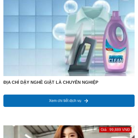
ĐỊA CHỈ DẬY NGHỀ GIẶT LÀ CHUYÊN NGHIỆP
Xem chi tiết dịch vụ
Giá : 99,889 VNĐ