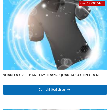
Giá : 12,000 VNĐ
NHẬN TẨY VẾT BẨN, TẨY TRẮNG QUẦN ÁO UY TÍN GIÁ RẺ
Xem chi tiết dịch vụ