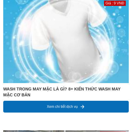
Giá : 9 VNĐ
WASH TRONG MAY MẶC LÀ GÌ? 8+ KIẾN THỨC WASH MAY
MẶC CƠ BẢN
Xem chi tiết dịch vụ