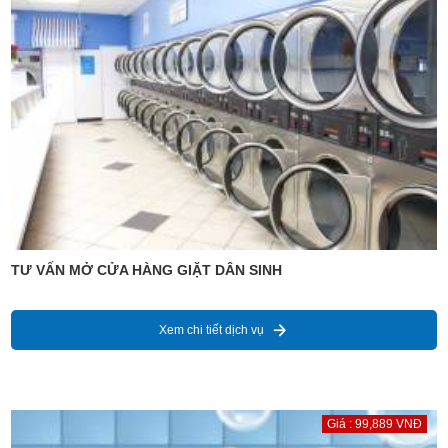
TƯ VẤN MỞ CỬA HÀNG GIẶT DÂN SINH
Xem chi tiết dịch vụ
Giá : 99,889 VNĐ