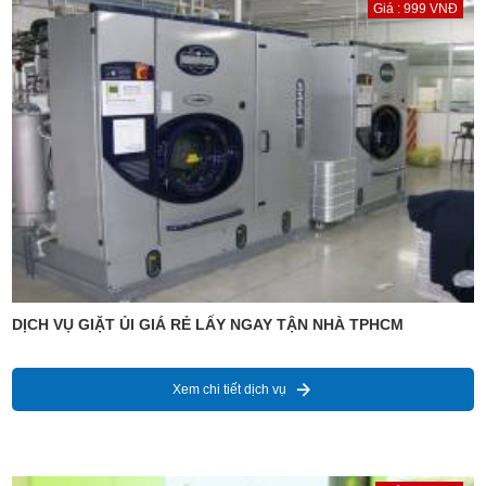
Giá : 999 VNĐ
DỊCH VỤ GIẶT ỦI GIÁ RẺ LẤY NGAY TẬN NHÀ TPHCM
Xem chi tiết dịch vụ