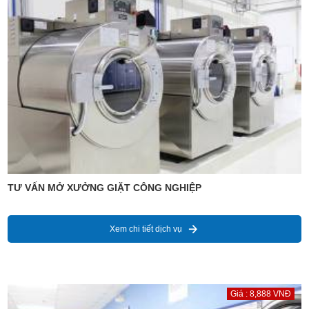
TƯ VẤN MỞ XƯỞNG GIẶT CÔNG NGHIỆP
Xem chi tiết dịch vụ
Giá : 8,888 VNĐ