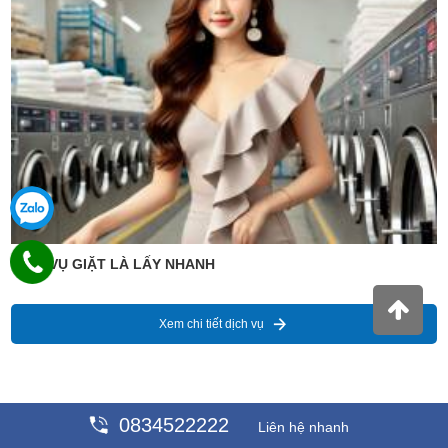
DỊCH VỤ GIẶT LÀ LẤY NHANH
Xem chi tiết dịch vụ
Giá : 99,889 VNĐ
0834522222
Liên hệ nhanh