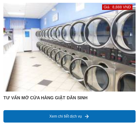
Giá : 8,888 VNĐ
TƯ VẤN MỞ CỬA HÀNG GIẶT DÂN SINH
Xem chi tiết dịch vụ