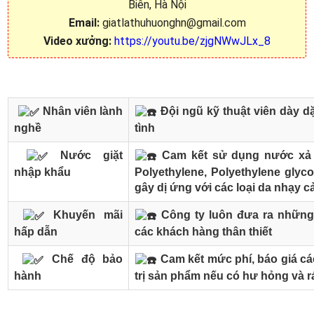
Biên, Hà Nội
Email:
giatlathuhuonghn@gmail.com
Video xưởng:
https://youtu.be/zjgNWwJLx_8
Nhân viên lành
Đội ngũ kỹ thuật viên dày dặ
nghề
tình
Nước giặt
Cam kết sử dụng nước xả v
nhập khẩu
Polyethylene, Polyethylene glyco
gây dị ứng với các loại da nhạy 
Khuyến mãi
Công ty luôn đưa ra những
hấp dẫn
các khách hàng thân thiết
Chế độ bảo
Cam kết mức phí, báo giá các
hành
trị sản phẩm nếu có hư hỏng và r