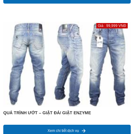
Giá : 99,999 VNĐ
QUÁ TRÌNH ƯỚT – GIẶT ĐÁ/ GIẶT ENZYME
Xem chi tiết dịch vụ