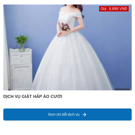
Giá : 8,888 VNĐ
DỊCH VỤ GIẶT HẤP ÁO CƯỚI
Xem chi tiết dịch vụ