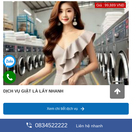
Giá : 99,889 VNĐ
DỊCH VỤ GIẶT LÀ LẤY NHANH
Xem chi tiết dịch vụ
0834522222
Liên hệ nhanh