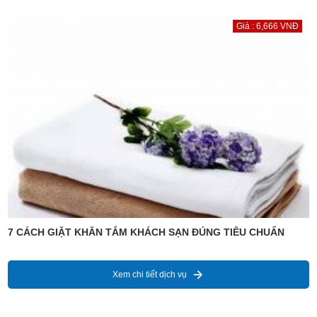
Giá : 6,666 VNĐ
7 CÁCH GIẶT KHĂN TẮM KHÁCH SẠN ĐÚNG TIÊU CHUẨN
Xem chi tiết dịch vụ