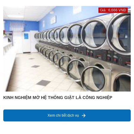
Giá : 6,666 VNĐ
KINH NGHIỆM MỞ HỆ THỐNG GIẶT LÀ CÔNG NGHIỆP
Xem chi tiết dịch vụ