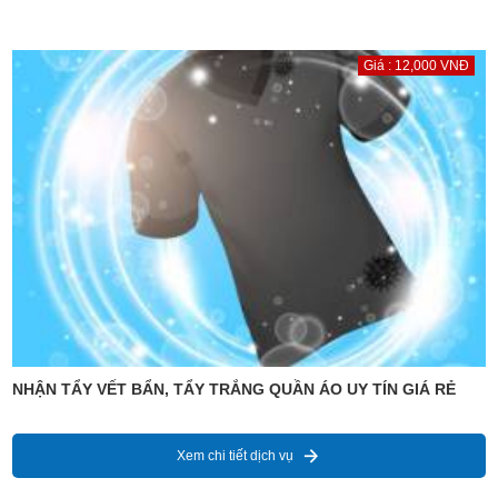
Giá : 12,000 VNĐ
NHẬN TẨY VẾT BẨN, TẨY TRẮNG QUẦN ÁO UY TÍN GIÁ RẺ
Xem chi tiết dịch vụ