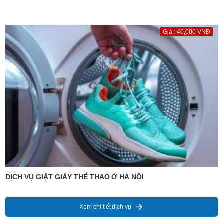
Giá : 40,000 VNĐ
DỊCH VỤ GIẶT GIÀY THỂ THAO Ở HÀ NỘI
Xem chi tiết dịch vụ