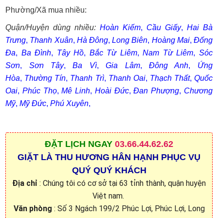
Phường/Xã mua nhiều:
Quận/Huyện dùng nhiều:
Hoàn Kiếm
,
Cầu Giấy
,
Hai Bà
Trưng
,
Thanh Xuân
,
Hà Đông
,
Long Biên
,
Hoàng Mai
,
Đống
Đa
,
Ba Đình
,
Tây Hồ
,
Bắc Từ Liêm
,
Nam Từ Liêm
,
Sóc
Sơn
,
Sơn Tây
,
Ba Vì
,
Gia Lâm
,
Đông Anh
,
Ứng
Hòa
,
Thường Tín
,
Thanh Trì
,
Thanh Oai
,
Thạch Thất
,
Quốc
Oai
,
Phúc Thọ
,
Mê Linh
,
Hoài Đức
,
Đan Phượng
,
Chương
Mỹ
,
Mỹ Đức
,
Phú Xuyên
,
ĐẶT
LỊCH NGAY
03.66.44.62.62
GIẶT LÀ THU HƯƠNG HÂN HẠNH PHỤC VỤ
QUÝ QUÝ KHÁCH
Địa chỉ
: Chúng tôi có cơ sở tại 63 tỉnh thành, quận huyện
Việt nam.
Văn phòng
: Số 3 Ngách 199/2 Phúc Lợi, Phúc Lợi, Long