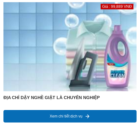
Giá : 99,889 VNĐ
ĐỊA CHỈ DẬY NGHỀ GIẶT LÀ CHUYÊN NGHIỆP
Xem chi tiết dịch vụ