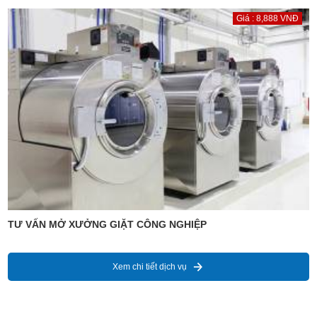
Giá : 8,888 VNĐ
TƯ VẤN MỞ XƯỞNG GIẶT CÔNG NGHIỆP
Xem chi tiết dịch vụ