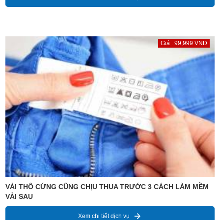
Giá : 99,999 VNĐ
VẢI THÔ CỨNG CŨNG CHỊU THUA TRƯỚC 3 CÁCH LÀM MỀM
VẢI SAU
Xem chi tiết dịch vụ