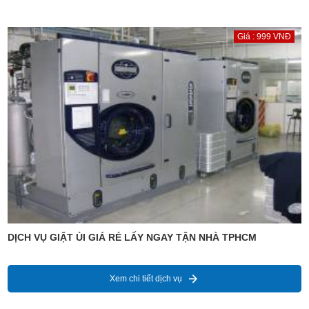
Giá : 999 VNĐ
DỊCH VỤ GIẶT ỦI GIÁ RẺ LẤY NGAY TẬN NHÀ TPHCM
Xem chi tiết dịch vụ