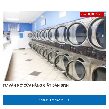
Giá : 8,888 VNĐ
TƯ VẤN MỞ CỬA HÀNG GIẶT DÂN SINH
Xem chi tiết dịch vụ