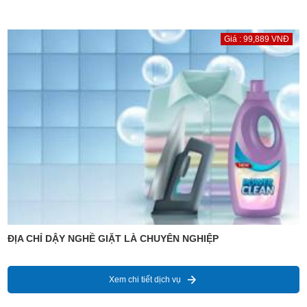
Giá : 99,889 VNĐ
ĐỊA CHỈ DẬY NGHỀ GIẶT LÀ CHUYÊN NGHIỆP
Xem chi tiết dịch vụ