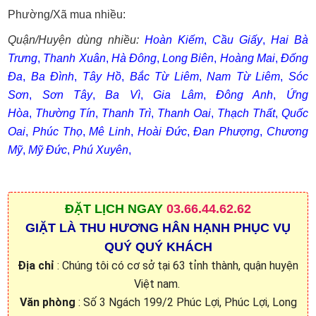
Phường/Xã mua nhiều:
Quận/Huyện dùng nhiều:
Hoàn Kiếm
,
Cầu Giấy
,
Hai Bà
Trưng
,
Thanh Xuân
,
Hà Đông
,
Long Biên
,
Hoàng Mai
,
Đống
Đa
,
Ba Đình
,
Tây Hồ
,
Bắc Từ Liêm
,
Nam Từ Liêm
,
Sóc
Sơn
,
Sơn Tây
,
Ba Vì
,
Gia Lâm
,
Đông Anh
,
Ứng
Hòa
,
Thường Tín
,
Thanh Trì
,
Thanh Oai
,
Thạch Thất
,
Quốc
Oai
,
Phúc Thọ
,
Mê Linh
,
Hoài Đức
,
Đan Phượng
,
Chương
Mỹ
,
Mỹ Đức
,
Phú Xuyên
,
ĐẶT
LỊCH NGAY
03.66.44.62.62
GIẶT LÀ THU HƯƠNG HÂN HẠNH PHỤC VỤ
QUÝ QUÝ KHÁCH
Địa chỉ
: Chúng tôi có cơ sở tại 63 tỉnh thành, quận huyện
Việt nam.
Văn phòng
: Số 3 Ngách 199/2 Phúc Lợi, Phúc Lợi, Long