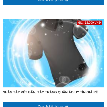
Xem chi tiết dịch vụ
Giá : 12,000 VNĐ
NHẬN TẨY VẾT BẨN, TẨY TRẮNG QUẦN ÁO UY TÍN GIÁ RẺ
Xem chi tiết dịch vụ