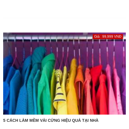
Giá : 99,999 VNĐ
5 CÁCH LÀM MỀM VẢI CỨNG HIỆU QUẢ TẠI NHÀ