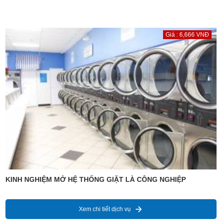
Giá : 6,666 VNĐ
KINH NGHIỆM MỞ HỆ THỐNG GIẶT LÀ CÔNG NGHIỆP
Xem chi tiết dịch vụ