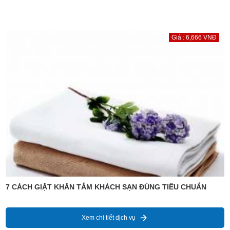
Giá : 6,666 VNĐ
7 CÁCH GIẶT KHĂN TẮM KHÁCH SẠN ĐÚNG TIÊU CHUẨN
Xem chi tiết dịch vụ