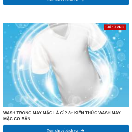
Giá : 9 VNĐ
WASH TRONG MAY MẶC LÀ GÌ? 8+ KIẾN THỨC WASH MAY
MẶC CƠ BẢN
Xem chi tiết dịch vụ