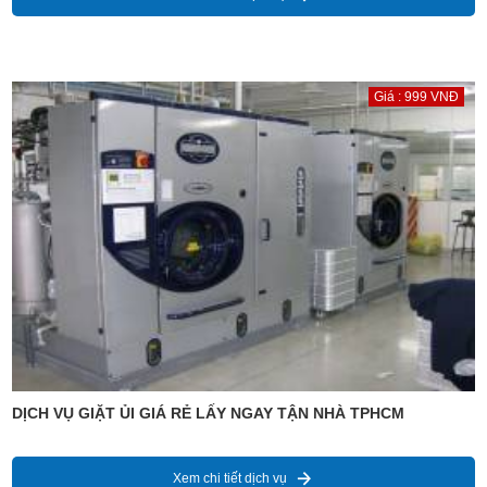
Giá : 999 VNĐ
DỊCH VỤ GIẶT ỦI GIÁ RẺ LẤY NGAY TẬN NHÀ TPHCM
Xem chi tiết dịch vụ