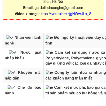
Biên, Hà Nội
Email:
giatlathuhuonghn@gmail.com
Video xưởng:
https://youtu.be/zjgNWwJLx_8
Nhân viên lành
Đội ngũ kỹ thuật viên dày dặ
nghề
tình
Nước giặt
Cam kết sử dụng nước xả v
nhập khẩu
Polyethylene, Polyethylene glyco
gây dị ứng với các loại da nhạy 
Khuyến mãi
Công ty luôn đưa ra những
hấp dẫn
các khách hàng thân thiết
Chế độ bảo
Cam kết mức phí, báo giá các
hành
trị sản phẩm nếu có hư hỏng và r