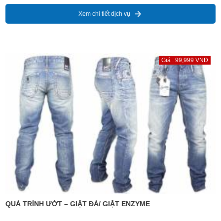
Xem chi tiết dịch vụ
Giá : 99,999 VNĐ
QUÁ TRÌNH ƯỚT – GIẶT ĐÁ/ GIẶT ENZYME