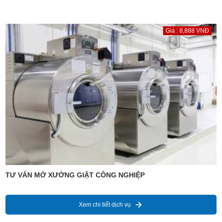
Giá : 8,888 VNĐ
TƯ VẤN MỞ XƯỞNG GIẶT CÔNG NGHIỆP
Xem chi tiết dịch vụ