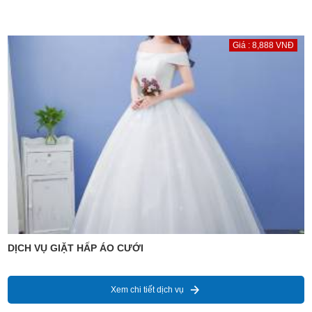
Giá : 8,888 VNĐ
DỊCH VỤ GIẶT HẤP ÁO CƯỚI
Xem chi tiết dịch vụ