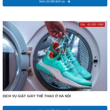
Xem chi tiết dịch vụ
Giá : 40,000 VNĐ
DỊCH VỤ GIẶT GIÀY THỂ THAO Ở HÀ NỘI