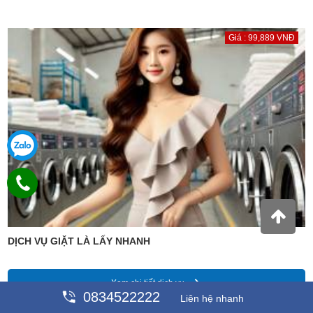
Giá : 99,889 VNĐ
DỊCH VỤ GIẶT LÀ LẤY NHANH
Xem chi tiết dịch vụ
0834522222
Liên hệ nhanh