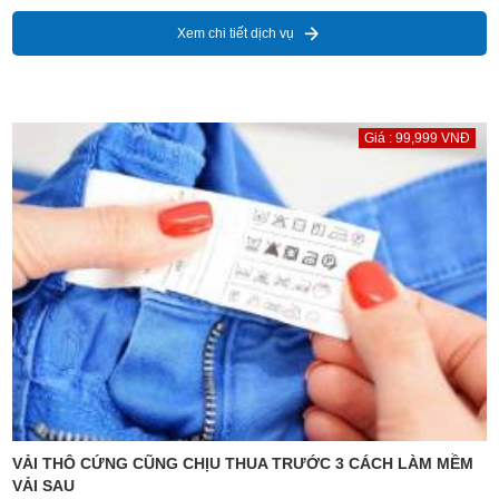
Xem chi tiết dịch vụ
Giá : 99,999 VNĐ
VẢI THÔ CỨNG CŨNG CHỊU THUA TRƯỚC 3 CÁCH LÀM MỀM
VẢI SAU