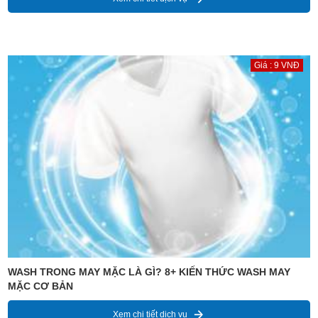
Giá : 9 VNĐ
WASH TRONG MAY MẶC LÀ GÌ? 8+ KIẾN THỨC WASH MAY
MẶC CƠ BẢN
Xem chi tiết dịch vụ