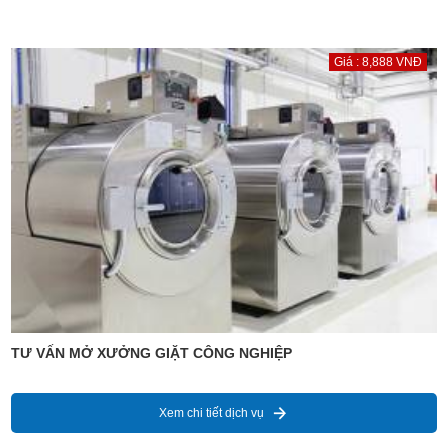
Giá : 8,888 VNĐ
TƯ VẤN MỞ XƯỞNG GIẶT CÔNG NGHIỆP
Xem chi tiết dịch vụ