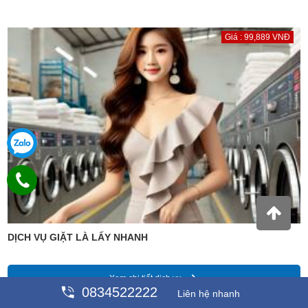
Giá : 99,889 VNĐ
DỊCH VỤ GIẶT LÀ LẤY NHANH
Xem chi tiết dịch vụ
0834522222
Liên hệ nhanh