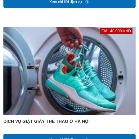
Xem chi tiết dịch vụ
Giá : 40,000 VNĐ
DỊCH VỤ GIẶT GIÀY THỂ THAO Ở HÀ NỘI