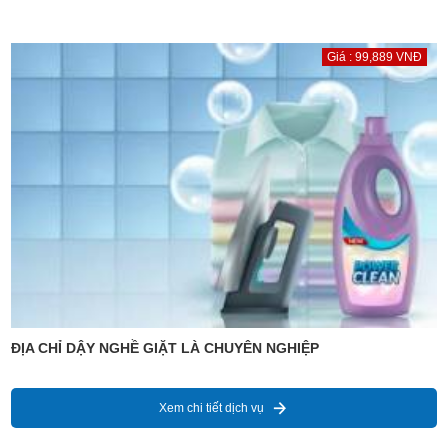
Giá : 99,889 VNĐ
ĐỊA CHỈ DẬY NGHỀ GIẶT LÀ CHUYÊN NGHIỆP
Xem chi tiết dịch vụ