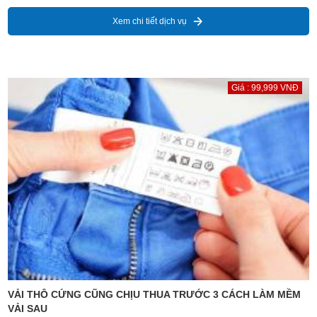
Xem chi tiết dịch vụ
Giá : 99,999 VNĐ
VẢI THÔ CỨNG CŨNG CHỊU THUA TRƯỚC 3 CÁCH LÀM MỀM
VẢI SAU