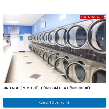
Giá : 6,666 VNĐ
KINH NGHIỆM MỞ HỆ THỐNG GIẶT LÀ CÔNG NGHIỆP
Xem chi tiết dịch vụ