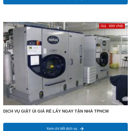
Giá : 999 VNĐ
DỊCH VỤ GIẶT ỦI GIÁ RẺ LẤY NGAY TẬN NHÀ TPHCM
Xem chi tiết dịch vụ