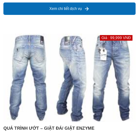
Xem chi tiết dịch vụ
Giá : 99,999 VNĐ
QUÁ TRÌNH ƯỚT – GIẶT ĐÁ/ GIẶT ENZYME