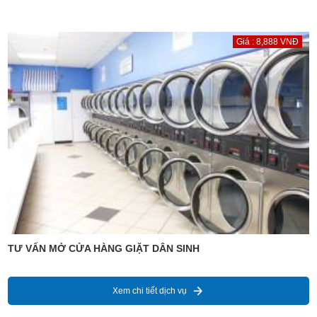
Giá : 8,888 VNĐ
TƯ VẤN MỞ CỬA HÀNG GIẶT DÂN SINH
Xem chi tiết dịch vụ