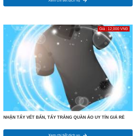
Xem chi tiết dịch vụ
Giá : 12,000 VNĐ
NHẬN TẨY VẾT BẨN, TẨY TRẮNG QUẦN ÁO UY TÍN GIÁ RẺ
Xem chi tiết dịch vụ