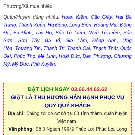
Phường/Xã mua nhiều:
Quận/Huyện dùng nhiều:
Hoàn Kiếm
,
Cầu Giấy
,
Hai Bà
Trưng
,
Thanh Xuân
,
Hà Đông
,
Long Biên
,
Hoàng Mai
,
Đống
Đa
,
Ba Đình
,
Tây Hồ
,
Bắc Từ Liêm
,
Nam Từ Liêm
,
Sóc
Sơn
,
Sơn Tây
,
Ba Vì
,
Gia Lâm
,
Đông Anh
,
Ứng
Hòa
,
Thường Tín
,
Thanh Trì
,
Thanh Oai
,
Thạch Thất
,
Quốc
Oai
,
Phúc Thọ
,
Mê Linh
,
Hoài Đức
,
Đan Phượng
,
Chương
Mỹ
,
Mỹ Đức
,
Phú Xuyên
,
ĐẶT
LỊCH NGAY
03.66.44.62.62
GIẶT LÀ THU HƯƠNG HÂN HẠNH PHỤC VỤ
QUÝ QUÝ KHÁCH
Địa chỉ
: Chúng tôi có cơ sở tại 63 tỉnh thành, quận huyện
Việt nam.
Văn phòng
: Số 3 Ngách 199/2 Phúc Lợi, Phúc Lợi, Long