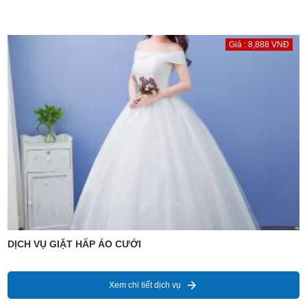
Giá : 8,888 VNĐ
DỊCH VỤ GIẶT HẤP ÁO CƯỚI
Xem chi tiết dịch vụ