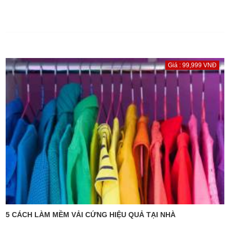
Giá : 99,999 VNĐ
5 CÁCH LÀM MỀM VẢI CỨNG HIỆU QUẢ TẠI NHÀ