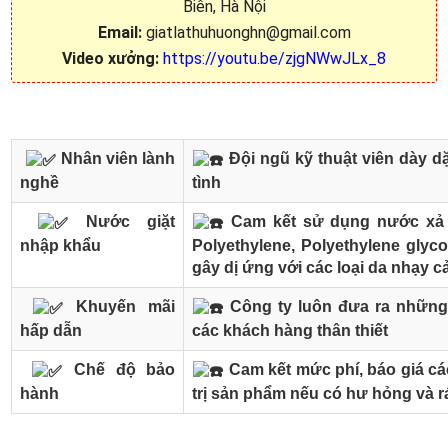
Biên, Hà Nội
Email:
giatlathuhuonghn@gmail.com
Video xưởng:
https://youtu.be/zjgNWwJLx_8
Nhân viên lành
Đội ngũ kỹ thuật viên dày dặ
nghề
tình
Nước giặt
Cam kết sử dụng nước xả v
nhập khẩu
Polyethylene, Polyethylene glyco
gây dị ứng với các loại da nhạy 
Khuyến mãi
Công ty luôn đưa ra những
hấp dẫn
các khách hàng thân thiết
Chế độ bảo
Cam kết mức phí, báo giá các
hành
trị sản phẩm nếu có hư hỏng và r