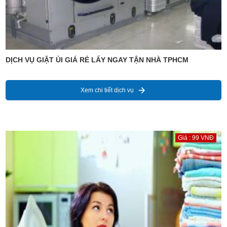
DỊCH VỤ GIẶT ỦI GIÁ RẺ LẤY NGAY TẬN NHÀ TPHCM
Xem chi tiết dịch vụ
Giá : 99 VNĐ