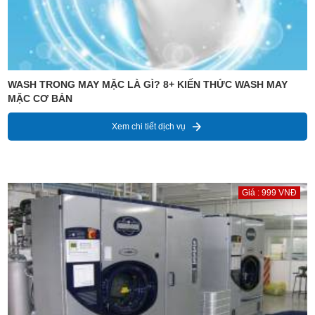
WASH TRONG MAY MẶC LÀ GÌ? 8+ KIẾN THỨC WASH MAY
MẶC CƠ BẢN
Xem chi tiết dịch vụ
Giá : 999 VNĐ