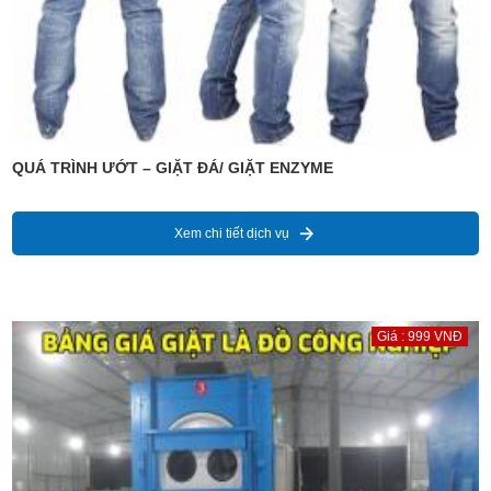
QUÁ TRÌNH ƯỚT – GIẶT ĐÁ/ GIẶT ENZYME
Xem chi tiết dịch vụ
Giá : 999 VNĐ