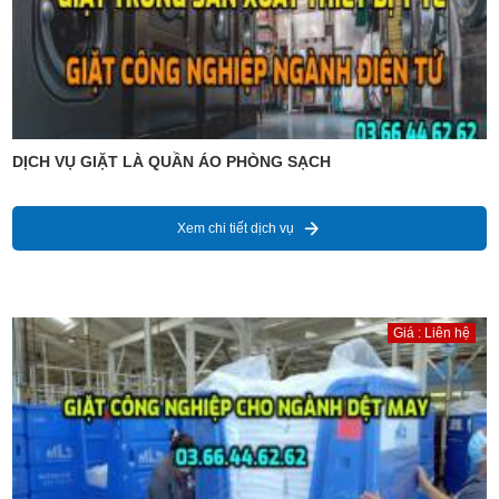
DỊCH VỤ GIẶT LÀ QUẦN ÁO PHÒNG SẠCH
Xem chi tiết dịch vụ
Giá : Liên hệ