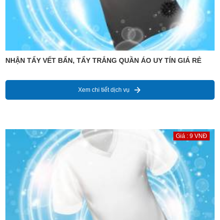
NHẬN TẨY VẾT BẨN, TẨY TRẮNG QUẦN ÁO UY TÍN GIÁ RẺ
Xem chi tiết dịch vụ
Giá : 9 VNĐ