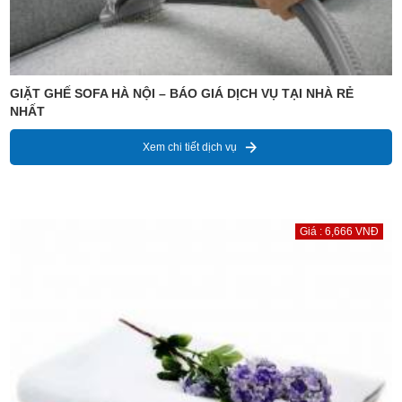
GIẶT GHẾ SOFA HÀ NỘI – BÁO GIÁ DỊCH VỤ TẠI NHÀ RẺ
NHẤT
Xem chi tiết dịch vụ
Giá : 6,666 VNĐ