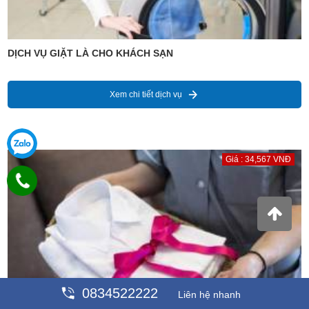
DỊCH VỤ GIẶT LÀ CHO KHÁCH SẠN
Xem chi tiết dịch vụ
Giá : 34,567 VNĐ
0834522222
Liên hệ nhanh