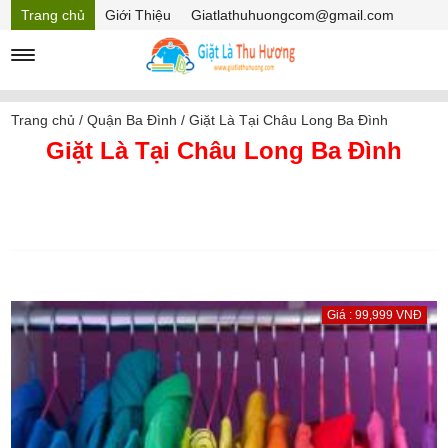
Trang chủ
Giới Thiệu
Giatlathuhuongcom@gmail.com
Hồ sơ năng lực
Mã Giảm giá
Trang chủ
/
Quận Ba Đình
/
Giặt Là Tại Châu Long Ba Đình
Giặt Là Tại Châu Long Ba Đình
Giá : 99,999 VNĐ