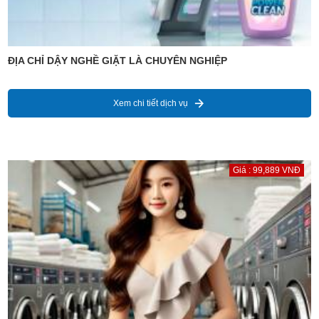
ĐỊA CHỈ DẬY NGHỀ GIẶT LÀ CHUYÊN NGHIỆP
Xem chi tiết dịch vụ
Giá : 99,889 VNĐ