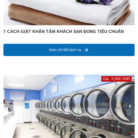
7 CÁCH GIẶT KHĂN TẮM KHÁCH SẠN ĐÚNG TIÊU CHUẨN
Xem chi tiết dịch vụ
Giá : 6,666 VNĐ