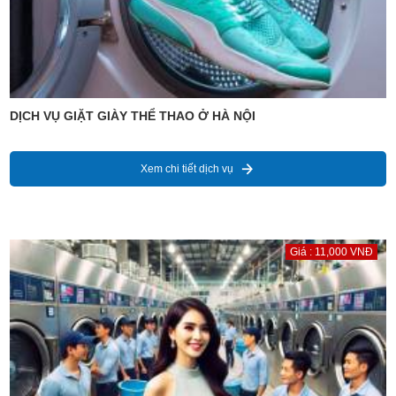
DỊCH VỤ GIẶT GIÀY THỂ THAO Ở HÀ NỘI
Xem chi tiết dịch vụ
Giá : 11,000 VNĐ