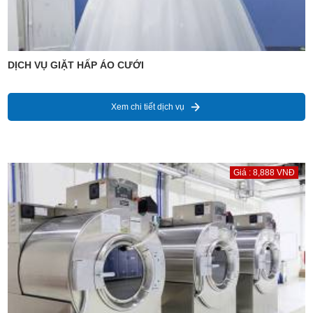
DỊCH VỤ GIẶT HẤP ÁO CƯỚI
Xem chi tiết dịch vụ
Giá : 8,888 VNĐ