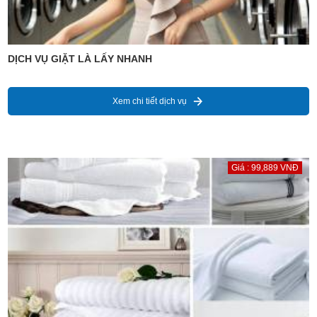
DỊCH VỤ GIẶT LÀ LẤY NHANH
Xem chi tiết dịch vụ
Giá : 99,889 VNĐ