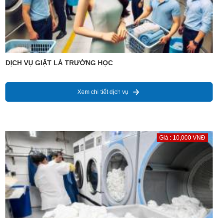
DỊCH VỤ GIẶT LÀ TRƯỜNG HỌC
Xem chi tiết dịch vụ
Giá : 10,000 VNĐ