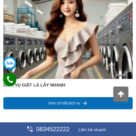
DỊCH VỤ GIẶT LÀ LẤY NHANH
Xem chi tiết dịch vụ
0834522222
Liên hệ nhanh
Giá : 99,889 VNĐ