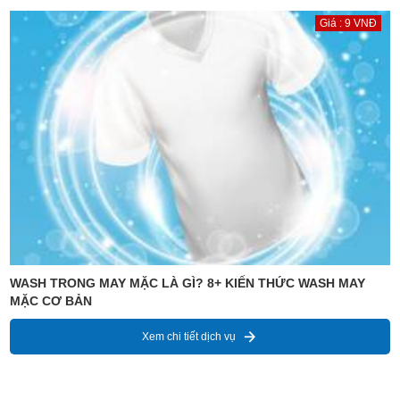
Giá : 9 VNĐ
WASH TRONG MAY MẶC LÀ GÌ? 8+ KIẾN THỨC WASH MAY
MẶC CƠ BẢN
Xem chi tiết dịch vụ