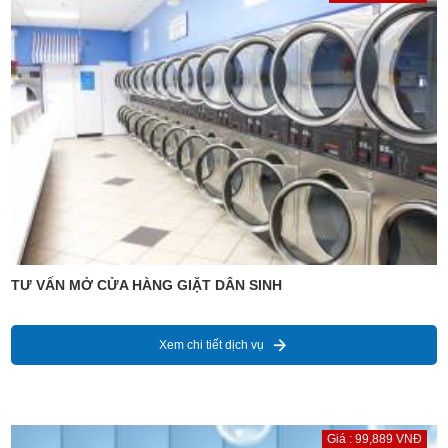
TƯ VẤN MỞ CỬA HÀNG GIẶT DÂN SINH
Xem chi tiết dịch vụ
Giá : 99,889 VNĐ