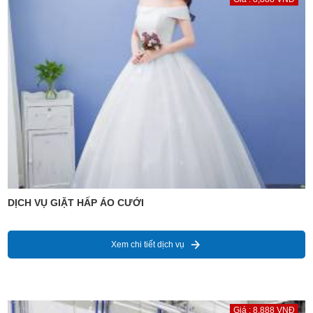
DỊCH VỤ GIẶT HẤP ÁO CƯỚI
Xem chi tiết dịch vụ
Giá : 8,888 VNĐ