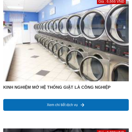
Giá : 6,666 VNĐ
KINH NGHIỆM MỞ HỆ THỐNG GIẶT LÀ CÔNG NGHIỆP
Xem chi tiết dịch vụ