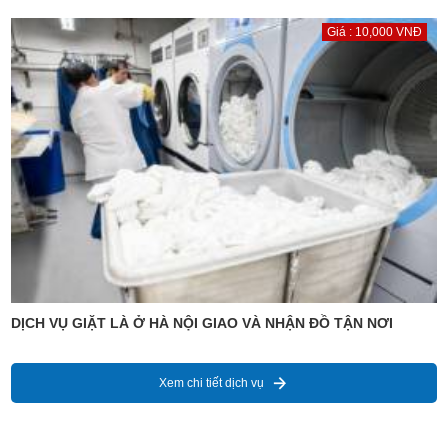
Giá : 10,000 VNĐ
DỊCH VỤ GIẶT LÀ Ở HÀ NỘI GIAO VÀ NHẬN ĐỒ TẬN NƠI
Xem chi tiết dịch vụ