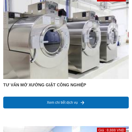
TƯ VẤN MỞ XƯỞNG GIẶT CÔNG NGHIỆP
Xem chi tiết dịch vụ
Giá : 8,888 VNĐ