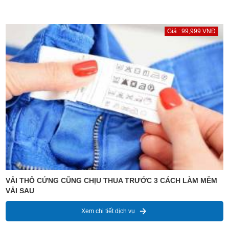
Giá : 99,999 VNĐ
VẢI THÔ CỨNG CŨNG CHỊU THUA TRƯỚC 3 CÁCH LÀM MỀM
VẢI SAU
Xem chi tiết dịch vụ