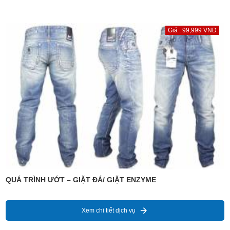
Giá : 99,999 VNĐ
QUÁ TRÌNH ƯỚT – GIẶT ĐÁ/ GIẶT ENZYME
Xem chi tiết dịch vụ