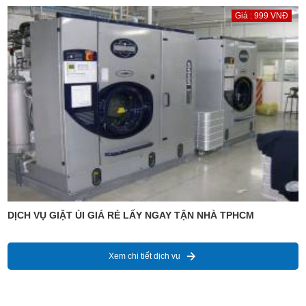
Giá : 999 VNĐ
DỊCH VỤ GIẶT ỦI GIÁ RẺ LẤY NGAY TẬN NHÀ TPHCM
Xem chi tiết dịch vụ