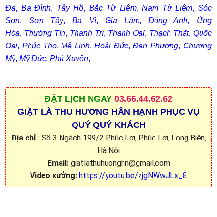
Đa
,
Ba Đình
,
Tây Hồ
,
Bắc Từ Liêm
,
Nam Từ Liêm
,
Sóc
Sơn
,
Sơn Tây
,
Ba Vì
,
Gia Lâm
,
Đông Anh
,
Ứng
Hòa
,
Thường Tín
,
Thanh Trì
,
Thanh Oai
,
Thạch Thất
,
Quốc
Oai
,
Phúc Thọ
,
Mê Linh
,
Hoài Đức
,
Đan Phượng
,
Chương
Mỹ
,
Mỹ Đức
,
Phú Xuyên
,
ĐẶT
LỊCH NGAY
03.66.44.62.62
GIẶT LÀ THU HƯƠNG HÂN HẠNH PHỤC VỤ
QUÝ QUÝ KHÁCH
Địa chỉ
: Số 3 Ngách 199/2 Phúc Lợi, Phúc Lợi, Long Biên,
Hà Nội
Email:
giatlathuhuonghn@gmail.com
Video xưởng:
https://youtu.be/zjgNWwJLx_8