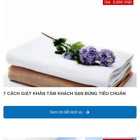
Giá : 6,666 VNĐ
7 CÁCH GIẶT KHĂN TẮM KHÁCH SẠN ĐÚNG TIÊU CHUẨN
Xem chi tiết dịch vụ