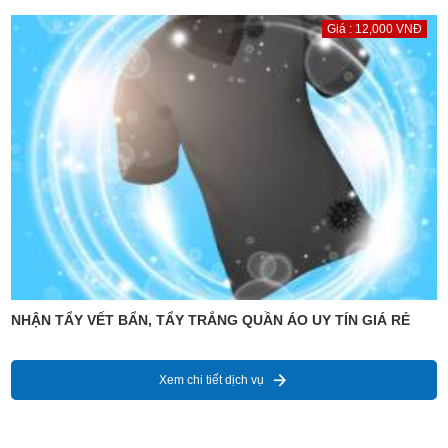
Giá : 12,000 VNĐ
NHẬN TẨY VẾT BẨN, TẨY TRẮNG QUẦN ÁO UY TÍN GIÁ RẺ
Xem chi tiết dịch vụ