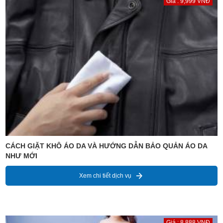
Giá : 9,999 VNĐ
CÁCH GIẶT KHÔ ÁO DA VÀ HƯỚNG DẪN BẢO QUẢN ÁO DA
NHƯ MỚI
Xem chi tiết dịch vụ
Giá : 8,888 VNĐ