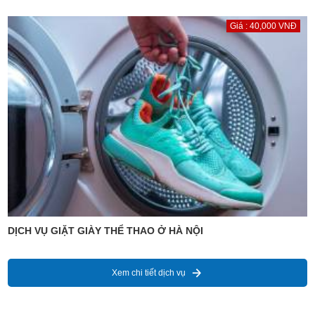
Giá : 40,000 VNĐ
DỊCH VỤ GIẶT GIÀY THỂ THAO Ở HÀ NỘI
Xem chi tiết dịch vụ