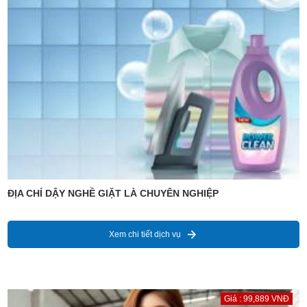
ĐỊA CHỈ DẬY NGHỀ GIẶT LÀ CHUYÊN NGHIỆP
Xem chi tiết dịch vụ
Giá : 99,889 VNĐ