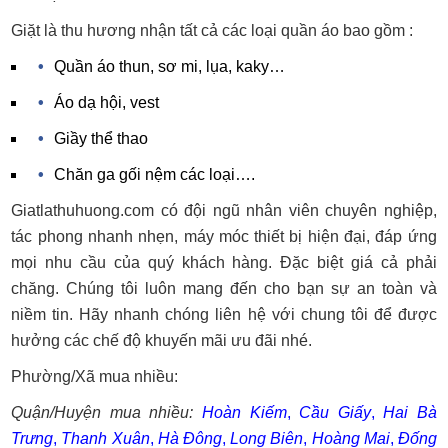
Giặt là thu hương nhận tất cả các loại quần áo bao gồm :
Quần áo thun, sơ mi, lụa, kaky…
Áo dạ hội, vest
Giầy thể thao
Chăn ga gối nệm các loại….
Giatlathuhuong.com có đội ngũ nhân viên chuyên nghiệp,
tác phong nhanh nhẹn, máy móc thiết bị hiện đại, đáp ứng
mọi nhu cầu của quý khách hàng. Đặc biệt giá cả phải
chăng. Chúng tôi luôn mang đến cho bạn sự an toàn và
niềm tin. Hãy nhanh chóng liên hệ với chung tôi để được
hưởng các chế độ khuyến mãi ưu đãi nhé.
Phường/Xã mua nhiều:
Quận/Huyện mua nhiều:
Hoàn Kiếm
,
Cầu Giấy
,
Hai Bà
Trưng
,
Thanh Xuân
,
Hà Đông
,
Long Biên
,
Hoàng Mai
,
Đống