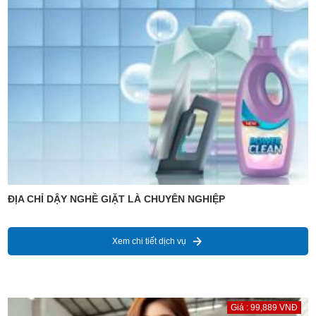
ĐỊA CHỈ DẬY NGHỀ GIẶT LÀ CHUYÊN NGHIỆP
Xem chi tiết dịch vụ
Giá : 99,889 VNĐ