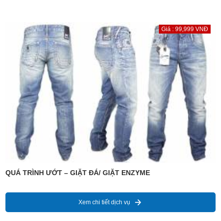
Giá : 99,999 VNĐ
QUÁ TRÌNH ƯỚT – GIẶT ĐÁ/ GIẶT ENZYME
Xem chi tiết dịch vụ