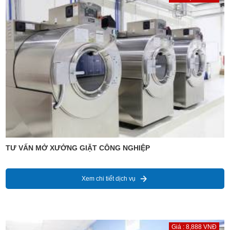
TƯ VẤN MỞ XƯỞNG GIẶT CÔNG NGHIỆP
Xem chi tiết dịch vụ
Giá : 8,888 VNĐ