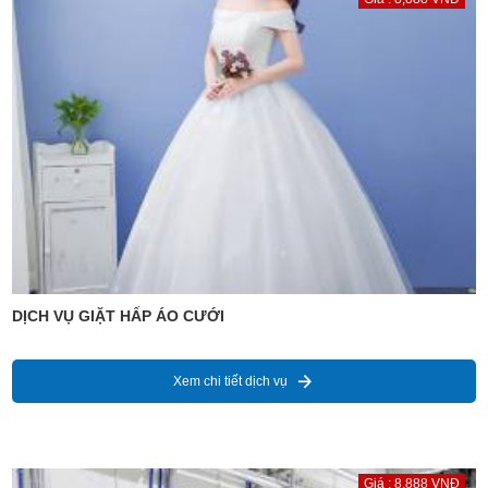
DỊCH VỤ GIẶT HẤP ÁO CƯỚI
Xem chi tiết dịch vụ
Giá : 8,888 VNĐ