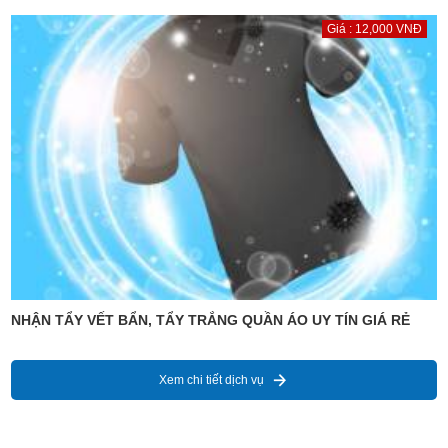
Giá : 12,000 VNĐ
NHẬN TẨY VẾT BẨN, TẨY TRẮNG QUẦN ÁO UY TÍN GIÁ RẺ
Xem chi tiết dịch vụ