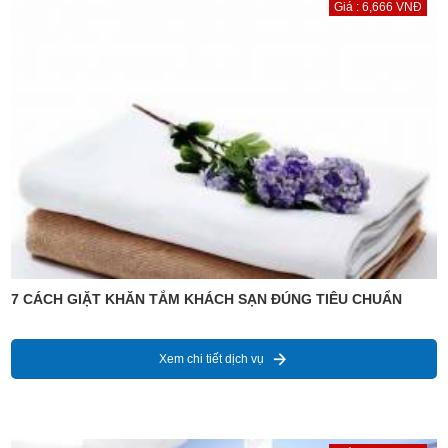
Giá : 6,666 VNĐ
7 CÁCH GIẶT KHĂN TẮM KHÁCH SẠN ĐÚNG TIÊU CHUẨN
Xem chi tiết dịch vụ