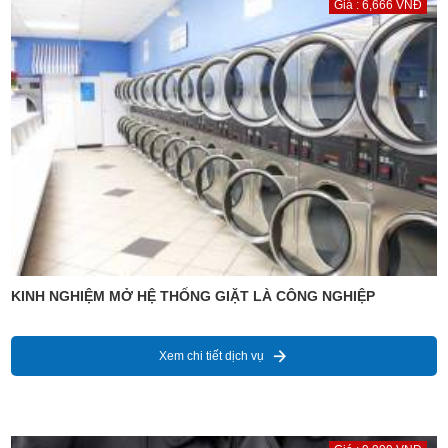
Giá : 6,666 VNĐ
KINH NGHIỆM MỞ HỆ THỐNG GIẶT LÀ CÔNG NGHIỆP
Xem chi tiết dịch vụ