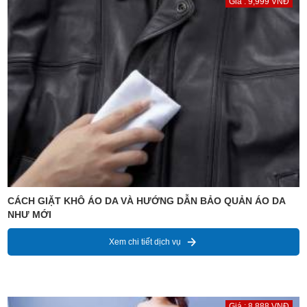
Giá : 9,999 VNĐ
CÁCH GIẶT KHÔ ÁO DA VÀ HƯỚNG DẪN BẢO QUẢN ÁO DA
NHƯ MỚI
Xem chi tiết dịch vụ
Giá : 8,888 VNĐ