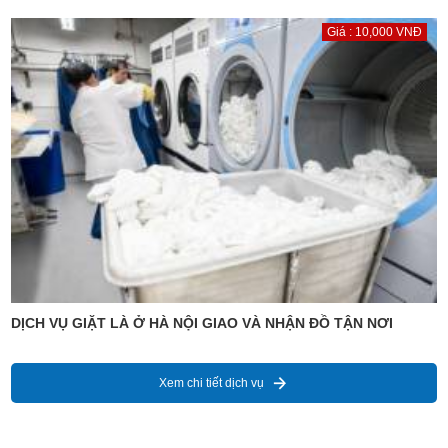
Giá : 10,000 VNĐ
DỊCH VỤ GIẶT LÀ Ở HÀ NỘI GIAO VÀ NHẬN ĐỒ TẬN NƠI
Xem chi tiết dịch vụ