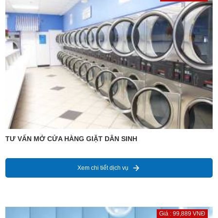
TƯ VẤN MỞ CỬA HÀNG GIẶT DÂN SINH
Xem chi tiết dịch vụ
Giá : 99,889 VNĐ