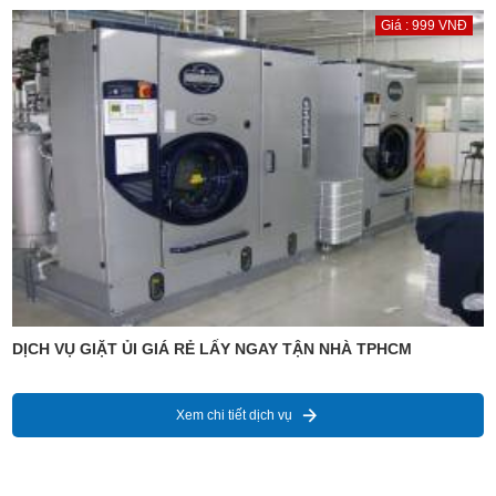
Giá : 999 VNĐ
DỊCH VỤ GIẶT ỦI GIÁ RẺ LẤY NGAY TẬN NHÀ TPHCM
Xem chi tiết dịch vụ