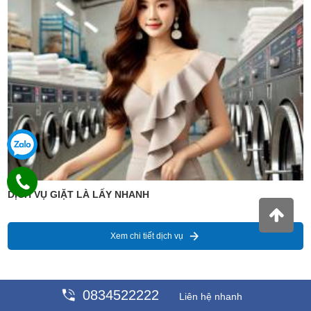
DỊCH VỤ GIẶT LÀ LẤY NHANH
Xem chi tiết dịch vụ
0834522222
Liên hệ nhanh
Giá : 99,889 VNĐ