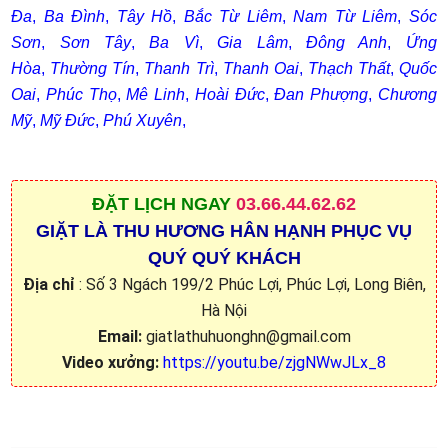
Đa
,
Ba Đình
,
Tây Hồ
,
Bắc Từ Liêm
,
Nam Từ Liêm
,
Sóc
Sơn
,
Sơn Tây
,
Ba Vì
,
Gia Lâm
,
Đông Anh
,
Ứng
Hòa
,
Thường Tín
,
Thanh Trì
,
Thanh Oai
,
Thạch Thất
,
Quốc
Oai
,
Phúc Thọ
,
Mê Linh
,
Hoài Đức
,
Đan Phượng
,
Chương
Mỹ
,
Mỹ Đức
,
Phú Xuyên
,
ĐẶT
LỊCH NGAY
03.66.44.62.62
GIẶT LÀ THU HƯƠNG HÂN HẠNH PHỤC VỤ
QUÝ QUÝ KHÁCH
Địa chỉ
: Số 3 Ngách 199/2 Phúc Lợi, Phúc Lợi, Long Biên,
Hà Nội
Email:
giatlathuhuonghn@gmail.com
Video xưởng:
https://youtu.be/zjgNWwJLx_8