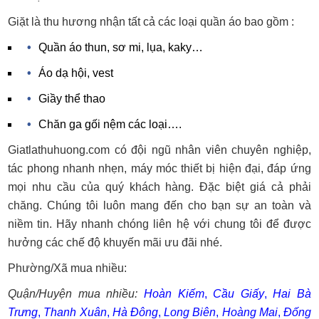
Giặt là thu hương nhận tất cả các loại quần áo bao gồm :
Quần áo thun, sơ mi, lụa, kaky…
Áo dạ hội, vest
Giầy thể thao
Chăn ga gối nệm các loại….
Giatlathuhuong.com có đội ngũ nhân viên chuyên nghiệp,
tác phong nhanh nhẹn, máy móc thiết bị hiện đại, đáp ứng
mọi nhu cầu của quý khách hàng. Đặc biệt giá cả phải
chăng. Chúng tôi luôn mang đến cho bạn sự an toàn và
niềm tin. Hãy nhanh chóng liên hệ với chung tôi để được
hưởng các chế độ khuyến mãi ưu đãi nhé.
Phường/Xã mua nhiều:
Quận/Huyện mua nhiều:
Hoàn Kiếm
,
Cầu Giấy
,
Hai Bà
Trưng
,
Thanh Xuân
,
Hà Đông
,
Long Biên
,
Hoàng Mai
,
Đống