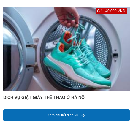
Giá : 40,000 VNĐ
DỊCH VỤ GIẶT GIÀY THỂ THAO Ở HÀ NỘI
Xem chi tiết dịch vụ