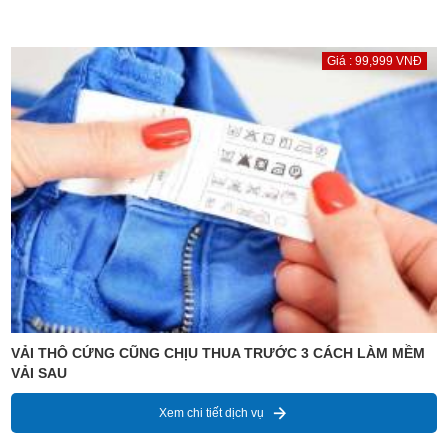
Giá : 99,999 VNĐ
VẢI THÔ CỨNG CŨNG CHỊU THUA TRƯỚC 3 CÁCH LÀM MỀM
VẢI SAU
Xem chi tiết dịch vụ