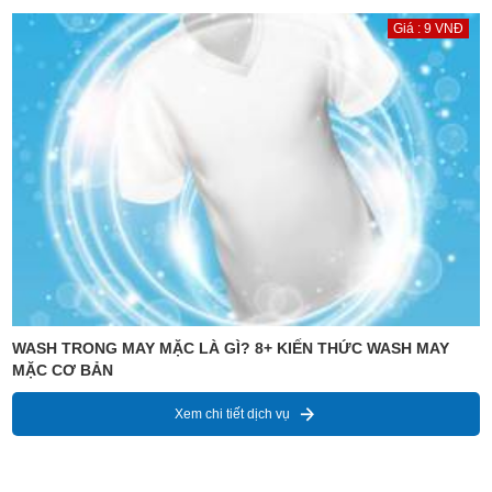
Giá : 9 VNĐ
WASH TRONG MAY MẶC LÀ GÌ? 8+ KIẾN THỨC WASH MAY
MẶC CƠ BẢN
Xem chi tiết dịch vụ