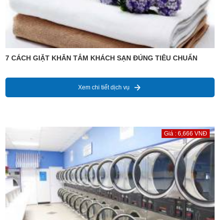
7 CÁCH GIẶT KHĂN TẮM KHÁCH SẠN ĐÚNG TIÊU CHUẨN
Xem chi tiết dịch vụ
Giá : 6,666 VNĐ