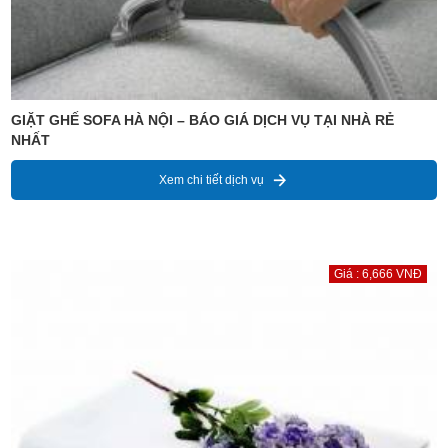
GIẶT GHẾ SOFA HÀ NỘI – BÁO GIÁ DỊCH VỤ TẠI NHÀ RẺ
NHẤT
Xem chi tiết dịch vụ
Giá : 6,666 VNĐ