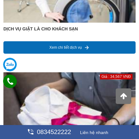
DỊCH VỤ GIẶT LÀ CHO KHÁCH SẠN
Xem chi tiết dịch vụ
Giá : 34,567 VNĐ
0834522222
Liên hệ nhanh