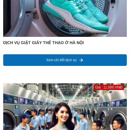
DỊCH VỤ GIẶT GIÀY THỂ THAO Ở HÀ NỘI
Xem chi tiết dịch vụ
Giá : 11,000 VNĐ