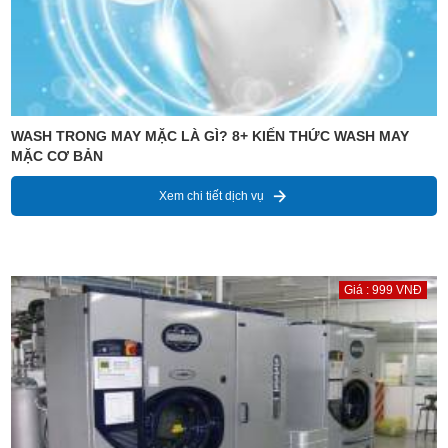
WASH TRONG MAY MẶC LÀ GÌ? 8+ KIẾN THỨC WASH MAY
MẶC CƠ BẢN
Xem chi tiết dịch vụ
Giá : 999 VNĐ