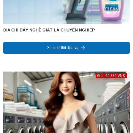
ĐỊA CHỈ DẬY NGHỀ GIẶT LÀ CHUYÊN NGHIỆP
Xem chi tiết dịch vụ
Giá : 99,889 VNĐ