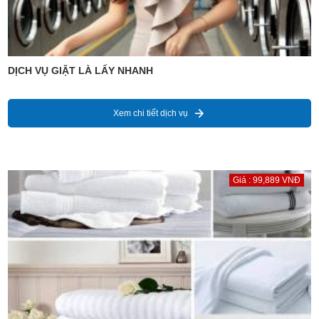
DỊCH VỤ GIẶT LÀ LẤY NHANH
Xem chi tiết dịch vụ
Giá : 99,889 VNĐ