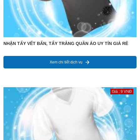
NHẬN TẨY VẾT BẨN, TẨY TRẮNG QUẦN ÁO UY TÍN GIÁ RẺ
Xem chi tiết dịch vụ
Giá : 9 VNĐ