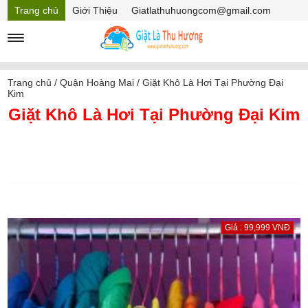
Trang chủ
Giới Thiệu
Giatlathuhuongcom@gmail.com
Hồ sơ năng lực
Mã Giảm giá
Trang chủ
/
Quận Hoàng Mai
/
Giặt Khô Là Hơi Tại Phường Đại
Kim
Giặt Khô Là Hơi Tại Phường Đại Kim
Giá : 99,999 VNĐ