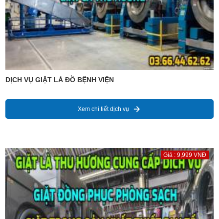
DỊCH VỤ GIẶT LÀ ĐỒ BỆNH VIỆN
Xem chi tiết dịch vụ
Giá : 9,999 VNĐ