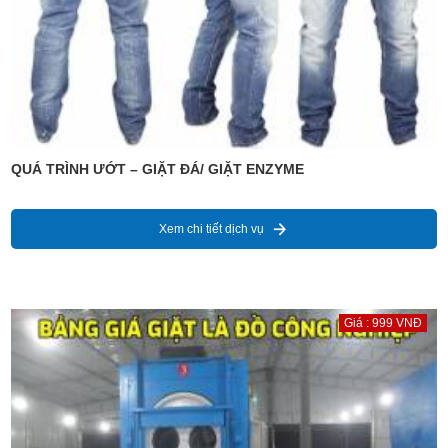
QUÁ TRÌNH ƯỚT – GIẶT ĐÁ/ GIẶT ENZYME
Xem chi tiết dịch vụ
Giá : 999 VNĐ