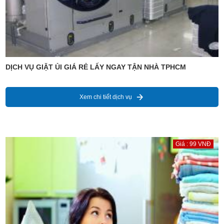
DỊCH VỤ GIẶT ỦI GIÁ RẺ LẤY NGAY TẬN NHÀ TPHCM
Xem chi tiết dịch vụ
Giá : 99 VNĐ