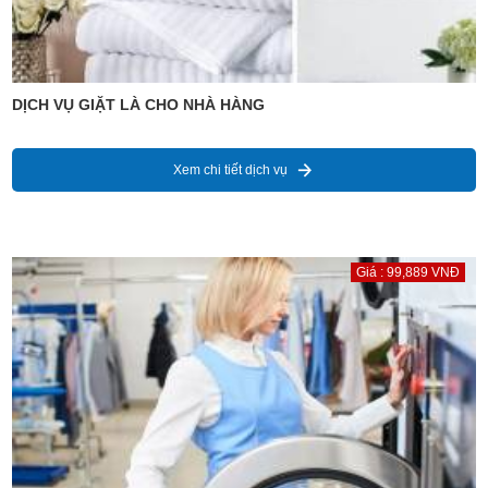
DỊCH VỤ GIẶT LÀ CHO NHÀ HÀNG
Xem chi tiết dịch vụ
Giá : 99,889 VNĐ