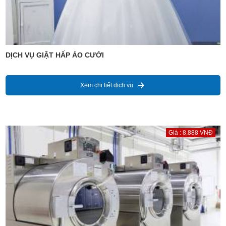
DỊCH VỤ GIẶT HẤP ÁO CƯỚI
Xem chi tiết dịch vụ
Giá : 8,888 VNĐ