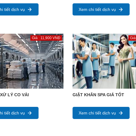
i tiết dịch vụ
Xem chi tiết dịch vụ
Giá : 11,900 VNĐ
Giá
 XỬ LÝ CO VẢI
GIẶT KHĂN SPA GIÁ TỐT
i tiết dịch vụ
Xem chi tiết dịch vụ