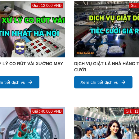
Giá : 12,000 VNĐ
Giá 
 LÝ CO RÚT VẢI XƯỞNG MAY
DỊCH VỤ GIẶT LÀ NHÀ HÀNG T
CƯỚI
i tiết dịch vụ
Xem chi tiết dịch vụ
Giá : 40,000 VNĐ
Giá : 1