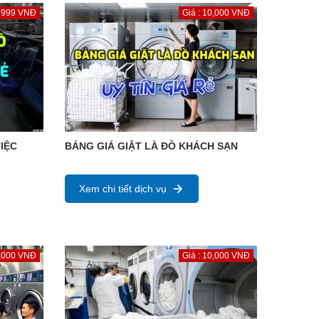
: 999 VNĐ
Giá : 10,000 VNĐ
IỆC
BẢNG GIÁ GIẶT LÀ ĐỒ KHÁCH SẠN
Xem chi tiết dịch vụ
1,000 VNĐ
Giá : 10,000 VNĐ