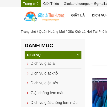
Trang chủ
Giới Thiệu
Giatlathuhuongcom@gmail.
GIẶT LÀ
DỊCH VỤ
Trang chủ
/
Quận Hoàng Mai
/
Giặt Khô Là Hơi Tại Phố 
DANH MỤC
DỊCH VỤ
Dịch vụ giặt là
Dịch vụ giặt khô
Dịch vụ giặt ướt
Giặt chống lem màu
Dịch vụ giặt chống lem màu