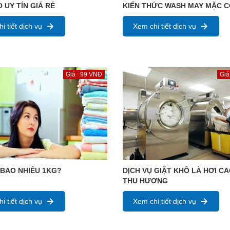
 UY TÍN GIÁ RẺ
KIẾN THỨC WASH MAY MẶC 
i tiết dịch vụ
Xem chi tiết dịch vụ
Giá : 99 VNĐ
Giá
 BAO NHIÊU 1KG?
DỊCH VỤ GIẶT KHÔ LÀ HƠI C
THU HƯƠNG
i tiết dịch vụ
Xem chi tiết dịch vụ