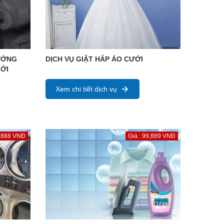
ƯỚNG
DỊCH VỤ GIẶT HẤP ÁO CƯỚI
ỚI
Xem chi tiết dịch vụ
8,888 VNĐ
Giá : 99,889 VNĐ