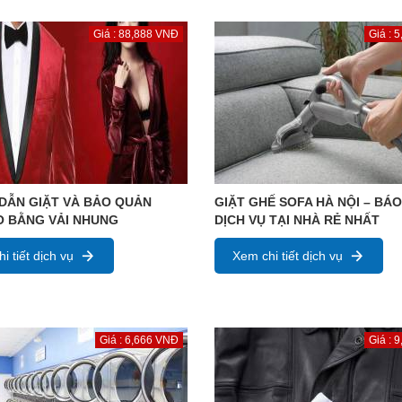
Giá : 88,888 VNĐ
Giá : 
DẪN GIẶT VÀ BẢO QUẢN
GIẶT GHẾ SOFA HÀ NỘI – BÁO
O BẰNG VẢI NHUNG
DỊCH VỤ TẠI NHÀ RẺ NHẤT
i tiết dịch vụ
Xem chi tiết dịch vụ
Giá : 6,666 VNĐ
Giá : 