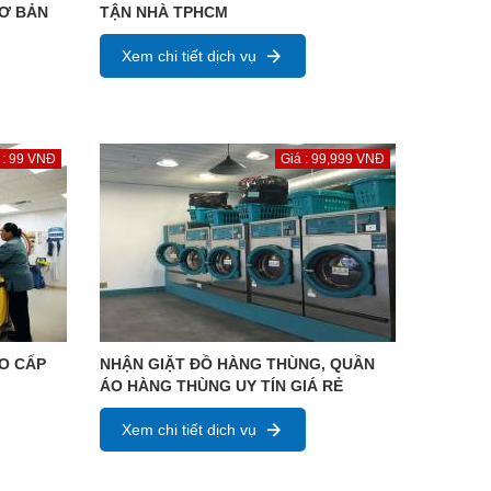
CƠ BẢN
TẬN NHÀ TPHCM
Xem chi tiết dịch vụ
 : 99 VNĐ
Giá : 99,999 VNĐ
AO CẤP
NHẬN GIẶT ĐỒ HÀNG THÙNG, QUẦN
ÁO HÀNG THÙNG UY TÍN GIÁ RẺ
Xem chi tiết dịch vụ