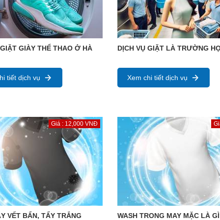
 GIẶT GIÀY THỂ THAO Ở HÀ
DỊCH VỤ GIẶT LÀ TRƯỜNG H
i tiết dịch vụ
Xem chi tiết dịch vụ
Giá : 12,000 VNĐ
Gi
Y VẾT BẨN, TẨY TRẮNG
WASH TRONG MAY MẶC LÀ GÌ