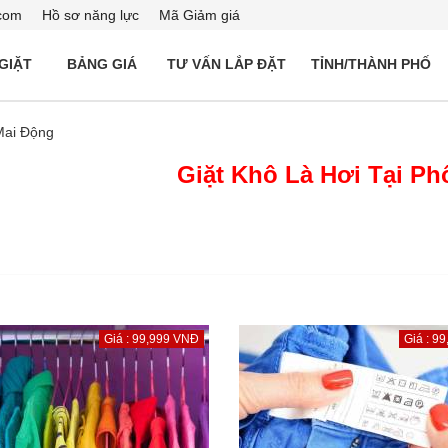
com
Hồ sơ năng lực
Mã Giảm giá
 GIẶT
BẢNG GIÁ
TƯ VẤN LẮP ĐẶT
TỈNH/THÀNH PHỐ
Mai Động
Giặt Khô Là Hơi Tại P
Giá : 99,999 VNĐ
Giá : 9