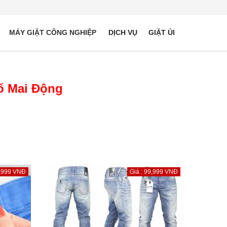
MÁY GIẶT CÔNG NGHIỆP
DỊCH VỤ
GIẶT ỦI
hố Mai Động
9,999 VNĐ
Giá : 99,999 VNĐ