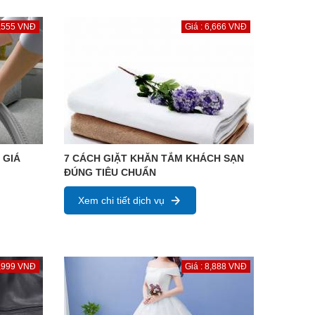
5,555 VNĐ
Giá : 6,666 VNĐ
 GIÁ
7 CÁCH GIẶT KHĂN TẮM KHÁCH SẠN
ĐÚNG TIÊU CHUẨN
Xem chi tiết dịch vụ
9,999 VNĐ
Giá : 8,888 VNĐ