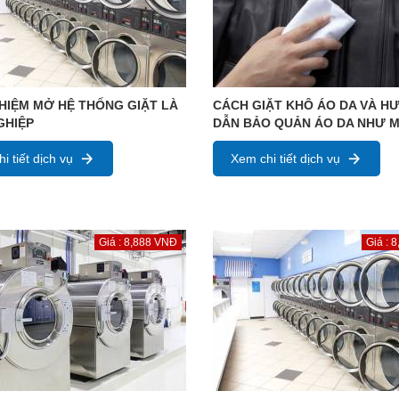
HIỆM MỞ HỆ THỐNG GIẶT LÀ
CÁCH GIẶT KHÔ ÁO DA VÀ H
GHIỆP
DẪN BẢO QUẢN ÁO DA NHƯ M
i tiết dịch vụ
Xem chi tiết dịch vụ
Giá : 8,888 VNĐ
Giá : 