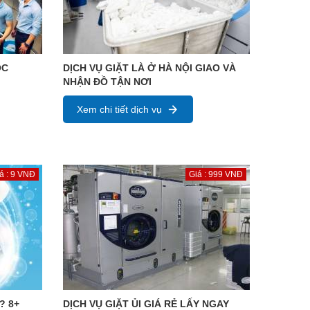
ỌC
DỊCH VỤ GIẶT LÀ Ở HÀ NỘI GIAO VÀ
NHẬN ĐỒ TẬN NƠI
Xem chi tiết dịch vụ
á : 9 VNĐ
Giá : 999 VNĐ
? 8+
DỊCH VỤ GIẶT ỦI GIÁ RẺ LẤY NGAY