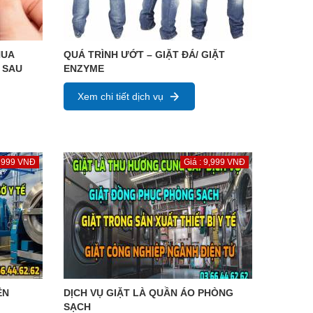
HUA
QUÁ TRÌNH ƯỚT – GIẶT ĐÁ/ GIẶT
 SAU
ENZYME
Xem chi tiết dịch vụ
: 999 VNĐ
Giá : 9,999 VNĐ
ỆN
DỊCH VỤ GIẶT LÀ QUẦN ÁO PHÒNG
SẠCH