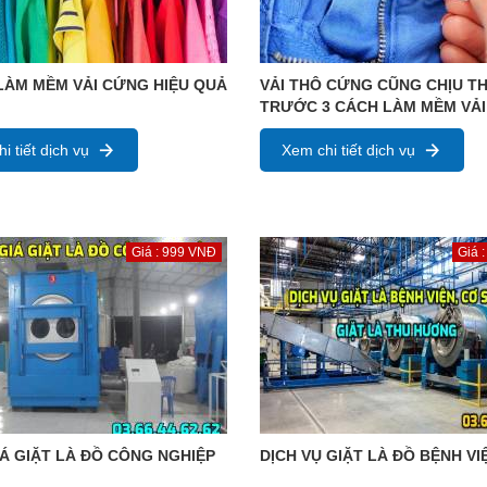
LÀM MỀM VẢI CỨNG HIỆU QUẢ
VẢI THÔ CỨNG CŨNG CHỊU T
TRƯỚC 3 CÁCH LÀM MỀM VẢI
i tiết dịch vụ
Xem chi tiết dịch vụ
Giá : 999 VNĐ
Giá 
Á GIẶT LÀ ĐỒ CÔNG NGHIỆP
DỊCH VỤ GIẶT LÀ ĐỒ BỆNH VI